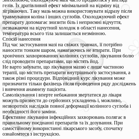
гелів. Їх дратівливий ефект мінімальний на відміну від
зігріваючих. Таку мазь можна використовувати відразу після
травмування коліна і інших суглобів. Охолоджуючий ефект
препарату допомагає знизити біль і неприємні відчуття,
незважаючи на відчутний холодок в області нанесення,
температура всього тіла залишається незмінною.
Спосіб нанесення
Під час застосування мазі на свіжих травмах, її потрібно
наносити тонким шаром, намагаючись не втирати. При
хронічних захворюваннях колінних суглобів, лікування болю
слід проводити препаратами, що містять йод.
Не варто забувати, що лікування маззю є лише частиною
терапії, що містить препарати внутрішнього застосування, а
також різні процедури. Відповідний курс лікування може
призначити тільки фахівець після проведення ряду досліджень
і вивчення анамнезу пацієнта.
Самолікування і вперте небажання звертатися до лікаря
можуть призвести до серйозних ускладнень і, можливо,
незворотніх наслідків повної деформації колінного суглоба і
необхідності його заміни.
Ефективне лікування інфекційних захворювань полягає в
правильному поєднанні препаратів та їх дозування. При
самостійному використанні лікарського засобу, спочатку
ознайомтеся з інструкцією.