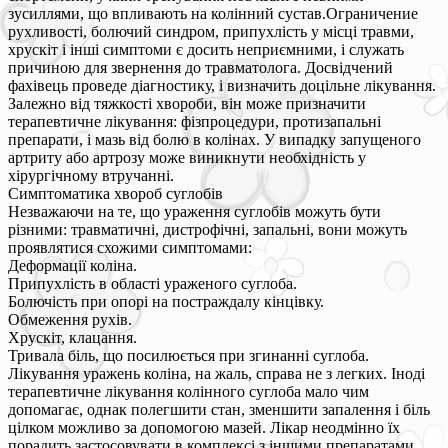
зусиллями, що впливають на колінний сустав.Ограничение
рухливості, болючий синдром, припухлість у місці травми,
хрускіт і інші симптоми є досить неприємними, і служать
причиною для звернення до травматолога. Досвідчений
фахівець проведе діагностику, і визначить доцільне лікування.
Залежно від тяжкості хвороби, він може призначити
терапевтичне лікування: фізпроцедури, протизапальні
препарати, і мазь від болю в колінах. У випадку запущеного
артриту або артрозу може виникнути необхідність у
хірургічному втручанні.
Симптоматика хвороб суглобів
Незважаючи на те, що ураження суглобів можуть бути
різними: травматичні, дистрофічні, запальні, вони можуть
проявлятися схожими симптомами:
Деформації коліна.
Припухлість в області ураженого суглоба.
Болючість при опорі на постраждалу кінцівку.
Обмеження рухів.
Хрускіт, клацання.
Тривала біль, що посилюється при згинанні суглоба.
Лікування уражень коліна, на жаль, справа не з легких. Іноді
терапевтичне лікування колінного суглоба мало чим
допомагає, однак полегшити стан, зменшити запалення і біль
цілком можливо за допомогою мазей. Лікар неодмінно їх
порадить застосовувати в комплексі з іншими препаратами.