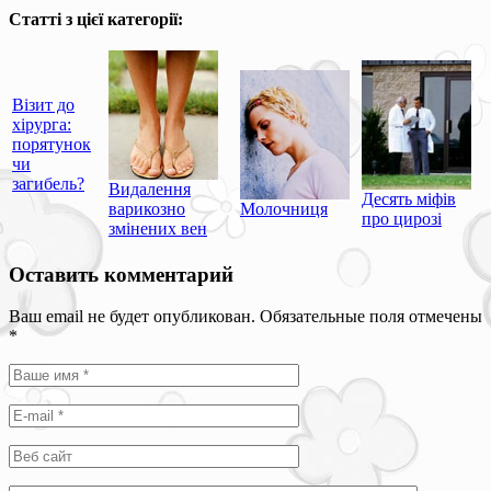
Статті з цієї категорії:
Візит до
хірурга:
порятунок
чи
загибель?
Видалення
Десять міфів
варикозно
Молочниця
про цирозі
змінених вен
Оставить комментарий
Ваш email не будет опубликован. Обязательные поля отмечены
*