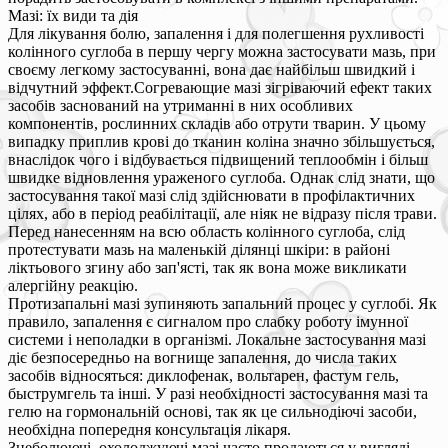
Мазі: їх види та дія
Для лікування болю, запалення і для полегшення рухливості
колінного суглоба в першу чергу можна застосувати мазь, при
своєму легкому застосуванні, вона дає найбільш швидкий і
відчутний эффект.Согревающие мазі зігріваючий ефект таких
засобів заснований на утриманні в них особливих
компонентів, рослинних складів або отрути тварин. У цьому
випадку приплив крові до тканин коліна значно збільшується,
внаслідок чого і відбувається підвищений теплообмін і більш
швидке відновлення ураженого суглоба. Однак слід знати, що
застосування такої мазі слід здійснювати в профілактичних
цілях, або в період реабілітації, але ніяк не відразу після трави.
Перед нанесенням на всю область колінного суглоба, слід
протестувати мазь на маленькій ділянці шкіри: в районі
ліктьового згину або зап'ясті, так як вона може викликати
алергійну реакцію.
Протизапальні мазі зупиняють запальний процес у суглобі. Як
правило, запалення є сигналом про слабку роботу імунної
системи і неполадки в організмі. Локальне застосування мазі
діє безпосередньо на вогнище запалення, до числа таких
засобів відносяться: диклофенак, вольтарен, фастум гель,
быструмгель та інші. У разі необхідності застосування мазі та
гелю на гормональній основі, так як це сильнодіючі засоби,
необхідна попередня консультація лікаря.
Знеболюючі, охолоджуючі мазі часто продаються у вигляді