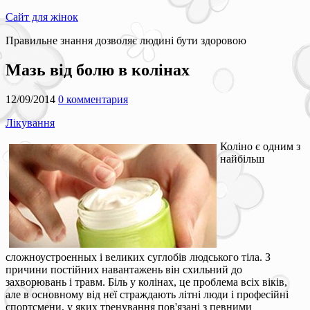
Сайт для жінок
Правильне знання дозволяє людині бути здоровою
Мазь від болю в колінах
12/09/2014
0 комментария
Лікування
Коліно є одним з
найбільш
сложноустроенных і великих суглобів людського тіла. З
причини постійних навантажень він схильний до
захворювань і травм. Біль у колінах, це проблема всіх віків,
але в основному від неї страждають літні люди і професійні
спортсмени, у яких тренування пов'язані з певними