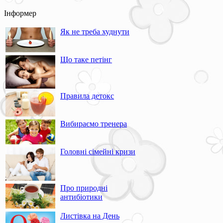
Інформер
Як не треба худнути
Що таке петінг
Правила детокс
Вибираємо тренера
Головні сімейні кризи
Про природні
антибіотики
Листівка на День