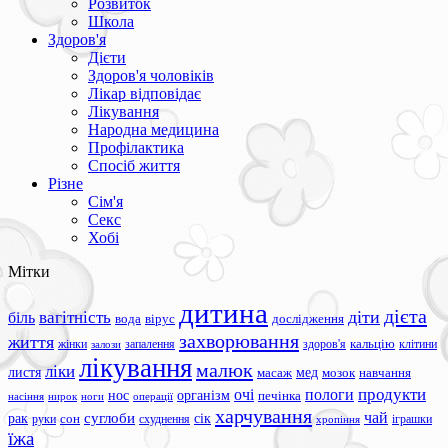
Розвиток
Школа
Здоров'я
Дієти
Здоров'я чоловіків
Лікар відповідає
Лікування
Народна медицина
Профілактика
Спосіб життя
Різне
Сім'я
Секс
Хобі
Мітки
дитина
дієта
вагітність
діти
біль
вода
вірус
дослідження
захворювання
життя
жінки
запалення
здоров'я
кальцію
клітини
залози
лікування
малюк
ліки
листя
мед
масаж
мозок
навчання
продукти
очі
пологи
нос
організм
печінка
ноги
операції
насіння
нирок
харчування
чай
суглоби
сік
рак
сон
руки
схуднення
іграшки
хропіння
їжа