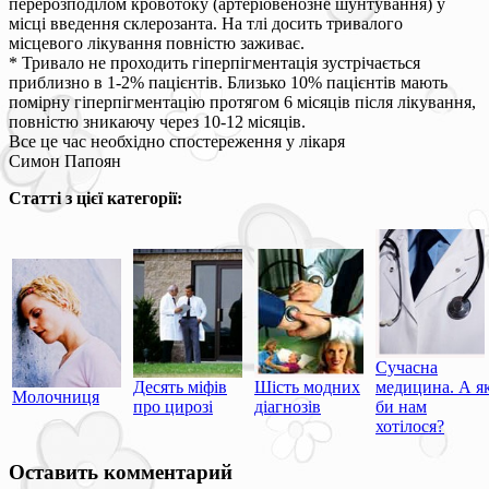
перерозподілом кровотоку (артеріовенозне шунтування) у
місці введення склерозанта. На тлі досить тривалого
місцевого лікування повністю заживає.
* Тривало не проходить гіперпігментація зустрічається
приблизно в 1-2% пацієнтів. Близько 10% пацієнтів мають
помірну гіперпігментацію протягом 6 місяців після лікування,
повністю зникаючу через 10-12 місяців.
Все це час необхідно спостереження у лікаря
Симон Папоян
Статті з цієї категорії:
Сучасна
Десять міфів
Шість модних
медицина. А я
Молочниця
про цирозі
діагнозів
би нам
хотілося?
Оставить комментарий