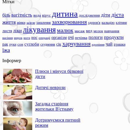
Мітки
дитина
дієта
вагітність
діти
біль
вода
вірус
дослідження
захворювання
життя
жінки
запалення
здоров'я
кальцію
клітини
залози
лікування
малюк
ліки
листя
мед
масаж
мозок
навчання
продукти
очі
пологи
нос
організм
печінка
ноги
операції
насіння
нирок
харчування
чай
суглоби
сік
рак
сон
руки
схуднення
іграшки
хропіння
їжа
Інформер
Плюси і мінуси білкової
дієти
Дитячі неврози
Загадка старіння
жительки В'єтнаму
Дотримуємося питний
режим