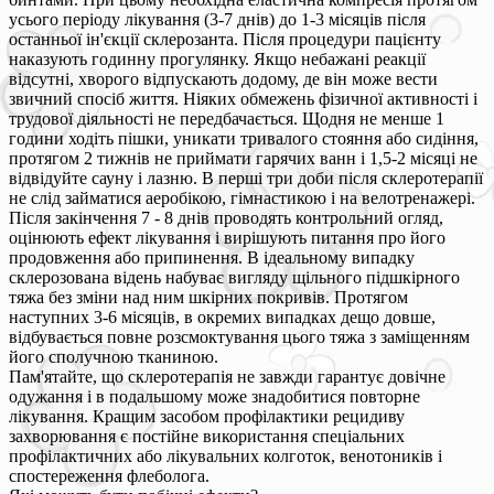
усього періоду лікування (3-7 днів) до 1-3 місяців після
останньої ін'єкції склерозанта. Після процедури пацієнту
наказують годинну прогулянку. Якщо небажані реакції
відсутні, хворого відпускають додому, де він може вести
звичний спосіб життя. Ніяких обмежень фізичної активності і
трудової діяльності не передбачається. Щодня не менше 1
години ходіть пішки, уникати тривалого стояння або сидіння,
протягом 2 тижнів не приймати гарячих ванн і 1,5-2 місяці не
відвідуйте сауну і лазню. В перші три доби після склеротерапії
не слід займатися аеробікою, гімнастикою і на велотренажері.
Після закінчення 7 - 8 днів проводять контрольний огляд,
оцінюють ефект лікування і вирішують питання про його
продовження або припинення. В ідеальному випадку
склерозована відень набуває вигляду щільного підшкірного
тяжа без зміни над ним шкірних покривів. Протягом
наступних 3-6 місяців, в окремих випадках дещо довше,
відбувається повне розсмоктування цього тяжа з заміщенням
його сполучною тканиною.
Пам'ятайте, що склеротерапія не завжди гарантує довічне
одужання і в подальшому може знадобитися повторне
лікування. Кращим засобом профілактики рецидиву
захворювання є постійне використання спеціальних
профілактичних або лікувальних колготок, венотоників і
спостереження флеболога.