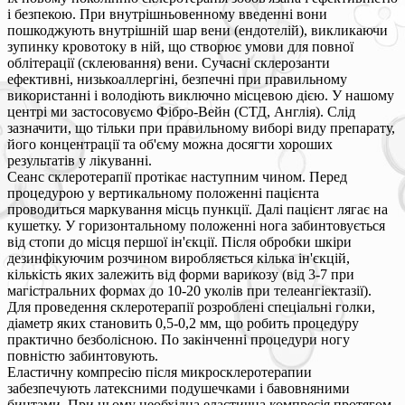
і безпекою. При внутрішньовенному введенні вони
пошкоджують внутрішній шар вени (ендотелій), викликаючи
зупинку кровотоку в ній, що створює умови для повної
облітерації (склеювання) вени. Сучасні склерозанти
ефективні, низькоаллергіні, безпечні при правильному
використанні і володіють виключно місцевою дією. У нашому
центрі ми застосовуємо Фібро-Вейн (СТД, Англія). Слід
зазначити, що тільки при правильному виборі виду препарату,
його концентрації та об'єму можна досягти хороших
результатів у лікуванні.
Сеанс склеротерапії протікає наступним чином. Перед
процедурою у вертикальному положенні пацієнта
проводиться маркування місць пункції. Далі пацієнт лягає на
кушетку. У горизонтальному положенні нога забинтовується
від стопи до місця першої ін'єкції. Після обробки шкіри
дезинфікуючим розчином виробляється кілька ін'єкцій,
кількість яких залежить від форми варикозу (від 3-7 при
магістральних формах до 10-20 уколів при телеангіектазії).
Для проведення склеротерапії розроблені спеціальні голки,
діаметр яких становить 0,5-0,2 мм, що робить процедуру
практично безболісною. По закінченні процедури ногу
повністю забинтовують.
Еластичну компресію після микросклеротерапии
забезпечують латексними подушечками і бавовняними
бинтами. При цьому необхідна еластична компресія протягом