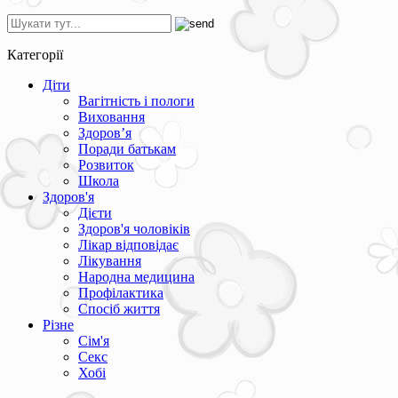
Категорії
Діти
Вагітність і пологи
Виховання
Здоров’я
Поради батькам
Розвиток
Школа
Здоров'я
Дієти
Здоров'я чоловіків
Лікар відповідає
Лікування
Народна медицина
Профілактика
Спосіб життя
Різне
Сім'я
Секс
Хобі