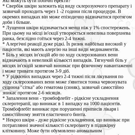
Які можуть бути побічні ефекти?
* Свербіж шкіри залежить від виду склерозуючого препарату і
зазвичай проходить через 1 -2 години після процедури. В
окремих випадках він може епізодично відзначатися протягом
доби і більше.
* Лущення шкіри відзначається менш ніж у 1% спостережень.
При цьому на місці ін'єкції утворюється невелика поверхнева
ранка, безслідно гоїться через 2-4 тижні.
* Алергічні реакції дуже рідкі. Їх ризик найбільш високий у
пацієнтів, які мають алергію на інші види медикаментів.
* Біль у місцях ін'єкцій або по ходу склерозованих вени
відзначають в невеликій кількості випадків. Тягнучий біль у
місцях ін'єкцій зазвичай виникає при фізичному навантаженні
і може тривати протягом 3-9 діб.
* У рідкісних випадках через 2-4 тижні після лікування по
ходу склерозованих вени може з'явитися тонка червонувата
судинна "сітка" або гематома (синяк), зазвичай самостійно
зникає протягом 2-6 місяців.
* Запалення вени - тромбофлебіт - рідкісне ускладнення
склеротерапії, що виникає в 1 випадку на 1000 пацієнтів.
Тромбофлебіт виникає при порушенні приписів лікаря і
самостійному зняття еластичного бинта.
* Некроз шкіри - дуже рідкісне ускладнення, що виникає при
потраплянні значної кількості склерозанту в підшкірну
клітковину. Може бути обумовлено аномальним