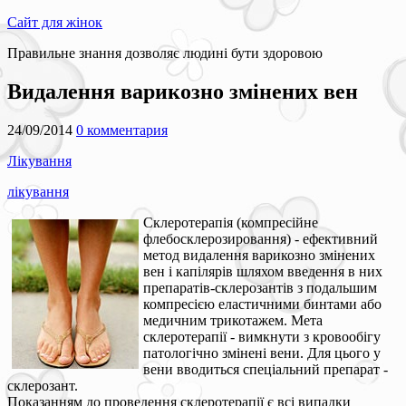
Сайт для жінок
Правильне знання дозволяє людині бути здоровою
Видалення варикозно змінених вен
24/09/2014
0 комментария
Лікування
лікування
Склеротерапія (компресійне
флебосклерозировання) - ефективний
метод видалення варикозно змінених
вен і капілярів шляхом введення в них
препаратів-склерозантів з подальшим
компресією еластичними бинтами або
медичним трикотажем. Мета
склеротерапії - вимкнути з кровообігу
патологічно змінені вени. Для цього у
вени вводиться спеціальний препарат -
склерозант.
Показанням до проведення склеротерапії є всі випадки