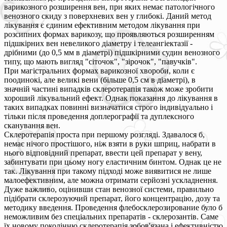
варикозного розширення вен, при яких немає патологічного
венозного скиду з поверхневих вен у глибокі. Даний метод
лікування є єдиним ефективним методом лікування при
розсипних формах варикозу, що проявляються розширенням
підшкірних вен невеликого діаметру і телеангіектазії -
дрібними (до 0,5 мм в діаметрі) підшкірними судин венозного
типу, що мають вигляд "сіточок", "зірочок", "павучків".
При магістральних формах варикозної хвороби, коли є
поодинокі, але великі вени (більше 0,5 см в діаметрі), в
значній частині випадків склеротерапія також може зробити
хороший лікувальний ефект. Однак показання до лікування в
таких випадках повинні визначатися строго індивідуально і
тільки після проведення доплерографії та дуплексного
сканування вен.
Склеротерапія проста при першому розгляді. Здавалося б,
немає нічого простішого, ніж взяти в руки шприц, набрати в
нього відповідний препарат, ввести цей препарат у вену,
забинтувати при цьому ногу еластичним бинтом. Однак це не
так. Лікування при такому підході може виявитися не лише
малоефективним, але можна отримати серйозні ускладнення.
Дуже важливо, оцінивши стан венозної системи, правильно
підібрати склерозуючий препарат, його концентрацію, дозу та
методику введення. Проведення флебосклерозирование було б
неможливим без спеціальних препаратів - склерозантів. Саме
їх новому поколінню склеротерапія зобов'язана і ефективністю