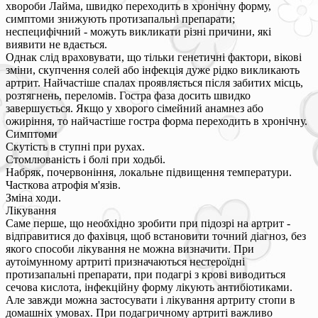
хвороби Лайма, швидко переходить в хронічну форму,
симптоми знижують протизапальні препарати;
неспецифічний - можуть викликати різні причини, які
виявити не вдається.
Однак слід враховувати, що тільки генетичні фактори, вікові
зміни, скупчення солей або інфекція дуже рідко викликають
артрит. Найчастіше спалах проявляється після забитих місць,
розтягнень, переломів. Гостра фаза досить швидко
завершується. Якщо у хворого сімейний анамнез або
ожиріння, то найчастіше гостра форма переходить в хронічну.
Симптоми
Скутість в ступні при рухах.
Стомлюваність і болі при ходьбі.
Набряк, почервоніння, локальне підвищення температури.
Часткова атрофія м'язів.
Зміна ходи.
Лікування
Саме перше, що необхідно зробити при підозрі на артрит -
відправитися до фахівця, щоб встановити точний діагноз, без
якого способи лікування не можна визначити. При
аутоімунному артриті призначаються нестероїдні
протизапальні препарати, при подагрі з крові виводиться
сечова кислота, інфекційну форму лікують антибіотиками.
Але завжди можна застосувати і лікування артриту стопи в
домашніх умовах. При подагричному артриті важливо