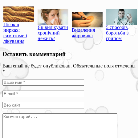
Пісок в
Як вилікувати
5 способів
нирках:
Видалення
хронічний
боротьби з
симптоми і
жировика
нежить?
грипом
лікування
Оставить комментарий
Ваш email не будет опубликован. Обязательные поля отмечены
*