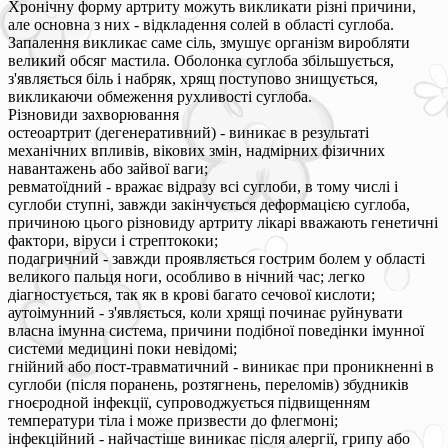
Хронічну форму артриту можуть викликати різні причини,
але основна з них - відкладення солей в області суглоба.
Запалення викликає саме сіль, змушує організм виробляти
великий обсяг мастила. Оболонка суглоба збільшується,
з'являється біль і набряк, хрящ поступово знищується,
викликаючи обмеження рухливості суглоба.
Різновиди захворювання
остеоартрит (дегенеративний) - виникає в результаті
механічних впливів, вікових змін, надмірних фізичних
навантажень або зайвої ваги;
ревматоїдний - вражає відразу всі суглоби, в тому числі і
суглоби ступні, завжди закінчується деформацією суглоба,
причиною цього різновиду артриту лікарі вважають генетичні
фактори, віруси і стрептококи;
подагричний - завжди проявляється гострим болем у області
великого пальця ноги, особливо в нічний час; легко
діагностується, так як в крові багато сечової кислоти;
аутоімунний - з'являється, коли хрящі починає руйнувати
власна імунна система, причини подібної поведінки імунної
системи медицині поки невідомі;
гнійний або пост-травматичний - виникає при проникненні в
суглоби (після поранень, розтягнень, переломів) збудників
гноєродной інфекції, супроводжується підвищенням
температури тіла і може призвести до флегмоні;
інфекційний - найчастіше виникає після алергії, грипу або