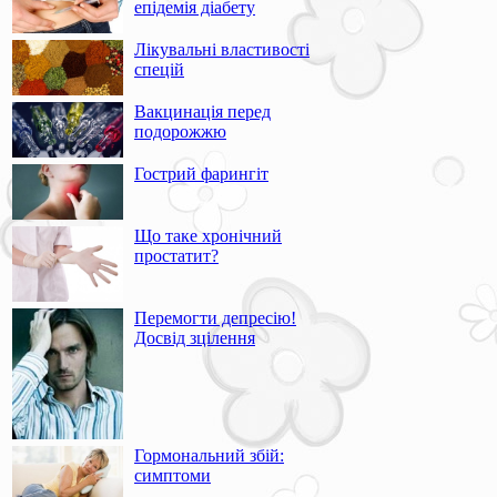
епідемія діабету
Лікувальні властивості
спецій
Вакцинація перед
подорожжю
Гострий фарингіт
Що таке хронічний
простатит?
Перемогти депресію!
Досвід зцілення
Гормональний збій:
симптоми