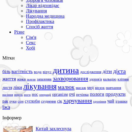
Здоров'я чоловіків
Лікар відповідає
Лікування
Народна медицина
Профілактика
Спосіб життя
Різне
Сім'я
Секс
Хобі
Мітки
дитина
дієта
вагітність
діти
біль
вода
вірус
дослідження
захворювання
життя
жінки
запалення
здоров'я
кальцію
клітини
залози
лікування
малюк
ліки
листя
мед
масаж
мозок
навчання
продукти
очі
пологи
нос
організм
печінка
ноги
операції
насіння
нирок
харчування
чай
суглоби
сік
рак
сон
руки
схуднення
іграшки
хропіння
їжа
Інформер
Китай захлеснула