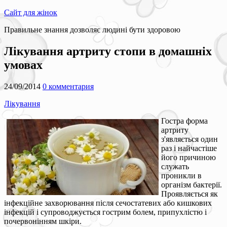
Сайт для жінок
Правильне знання дозволяє людині бути здоровою
Лікування артриту стопи в домашніх
умовах
24/09/2014
0 комментария
Лікування
Гостра форма
артриту
з'являється один
раз і найчастіше
його причиною
служать
проникли в
організм бактерії.
Проявляється як
інфекційне захворювання після сечостатевих або кишкових
інфекцій і супроводжується гострим болем, припухлістю і
почервонінням шкіри.