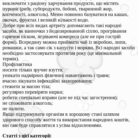
виключити з раціону харчування продукти, що містять
пурини (рибу, субпродукти, бобові, тваринний жир,
копченості, алкоголь). Меню повинно базуватися на кашах,
овочах, фруктах і великій кількості води.
Добре при всіх видах артриту допомагають такі народні
засоби, як ванночки з йодизированной сіллю, прогрівання
гарячим піском, зігріваючі компреси (але не при гострій
формі). Всередину можна приймати чай із звіробою, липи,
ромашки, а так само сік з капусти і моркви. Всі народні засоби
необхідно застосовувати протягом року (це мінімальний
термін).
Профілактика
носити тільки зручне взуття;
уникати надмірних фізичних навантажень і травм;
вчасно лікувати інфекційні захворювання;
стежити за масою тіла;
регулярно перевіряти нирки;
робити спеціальні вправи (але не під час загострення);
не споживати алкоголь;
не палити.
Якщо підтримувати організм в хорошому стані шляхом
здорового способу життя та використання народних коштів,
він сам буде справлятися з усіма відхиленнями.
Статті з цієї категорії: