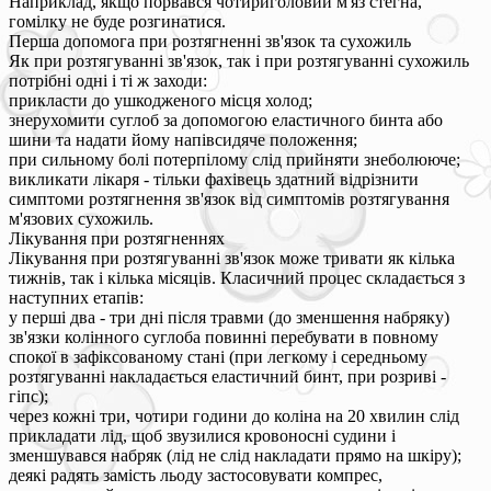
Наприклад, якщо порвався чотириголовий м'яз стегна,
гомілку не буде розгинатися.
Перша допомога при розтягненні зв'язок та сухожиль
Як при розтягуванні зв'язок, так і при розтягуванні сухожиль
потрібні одні і ті ж заходи:
прикласти до ушкодженого місця холод;
знерухомити суглоб за допомогою еластичного бинта або
шини та надати йому напівсидяче положення;
при сильному болі потерпілому слід прийняти знеболююче;
викликати лікаря - тільки фахівець здатний відрізнити
симптоми розтягнення зв'язок від симптомів розтягування
м'язових сухожиль.
Лікування при розтягненнях
Лікування при розтягуванні зв'язок може тривати як кілька
тижнів, так і кілька місяців. Класичний процес складається з
наступних етапів:
у перші два - три дні після травми (до зменшення набряку)
зв'язки колінного суглоба повинні перебувати в повному
спокої в зафіксованому стані (при легкому і середньому
розтягуванні накладається еластичний бинт, при розриві -
гіпс);
через кожні три, чотири години до коліна на 20 хвилин слід
прикладати лід, щоб звузилися кровоносні судини і
зменшувався набряк (лід не слід накладати прямо на шкіру);
деякі радять замість льоду застосовувати компрес,