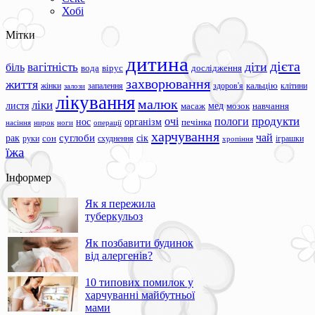
Хобі
Мітки
дитина
дієта
вагітність
діти
біль
вода
вірус
дослідження
захворювання
життя
жінки
запалення
здоров'я
кальцію
клітини
залози
лікування
малюк
ліки
листя
мед
масаж
мозок
навчання
продукти
очі
пологи
нос
організм
печінка
ноги
операції
насіння
нирок
харчування
чай
суглоби
сік
рак
сон
руки
схуднення
іграшки
хропіння
їжа
Інформер
Як я пережила
туберкульоз
Як позбавити будинок
від алергенів?
10 типових помилок у
харчуванні майбутньої
мами