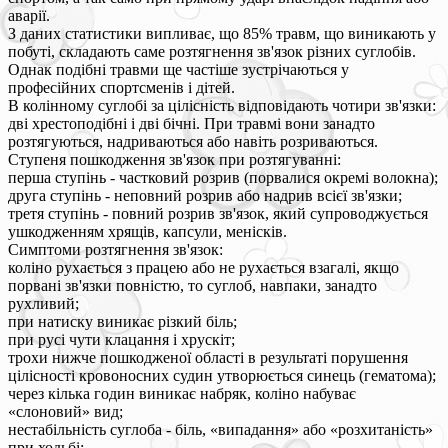
аварії.
З даних статистики випливає, що 85% травм, що виникають у
побуті, складають саме розтягнення зв'язок різних суглобів.
Однак подібні травми ще частіше зустрічаються у
професійних спортсменів і дітей.
В колінному суглобі за цілісність відповідають чотири зв'язки:
дві хрестоподібні і дві бічні. При травмі вони занадто
розтягуються, надриваються або навіть розриваються.
Ступеня пошкодження зв'язок при розтягуванні:
перша ступінь - частковий розрив (порвалися окремі волокна);
друга ступінь - неповний розрив або надрив всієї зв'язки;
третя ступінь - повний розрив зв'язок, який супроводжується
ушкодженням хрящів, капсули, менісків.
Симптоми розтягнення зв'язок:
коліно рухається з працею або не рухається взагалі, якщо
порвані зв'язки повністю, то суглоб, навпаки, занадто
рухливий;
при натиску виникає різкий біль;
при русі чути клацання і хрускіт;
трохи нижче пошкодженої області в результаті порушення
цілісності кровоносних судин утворюється синець (гематома);
через кілька годин виникає набряк, коліно набуває
«слоновий» вид;
нестабільність суглоба - біль, «випадання» або «розхитаність»
при ходьбі;