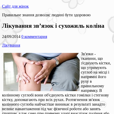
Сайт для жінок
Правильне знання дозволяє людині бути здоровою
Лікування зв’язок і сухожиль коліна
24/09/2014
0 комментария
Лікування
Зв'язки -
тканини, що
з'єднують кістки,
що утримують
суглоб на місці і
напрямні його
руху в
правильному
напрямку. В
колінному суглобі вони об'єднують кістки гомілки і стегнову
кістку, допомагають при всіх рухах. Розтягнення зв'язок
колінного суглоба найчастіше виникає в результаті занадто
велике навантаження під час фізичної роботи або занять
спортом, а так само при прямому ударі внаслідок падіння або