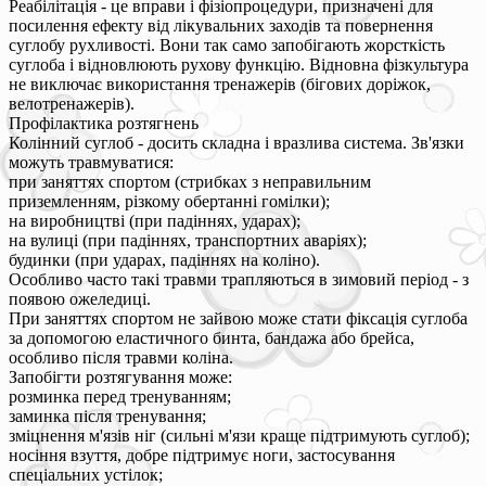
Реабілітація - це вправи і фізіопроцедури, призначені для
посилення ефекту від лікувальних заходів та повернення
суглобу рухливості. Вони так само запобігають жорсткість
суглоба і відновлюють рухову функцію. Відновна фізкультура
не виключає використання тренажерів (бігових доріжок,
велотренажерів).
Профілактика розтягнень
Колінний суглоб - досить складна і вразлива система. Зв'язки
можуть травмуватися:
при заняттях спортом (стрибках з неправильним
приземленням, різкому обертанні гомілки);
на виробництві (при падіннях, ударах);
на вулиці (при падіннях, транспортних аваріях);
будинки (при ударах, падіннях на коліно).
Особливо часто такі травми трапляються в зимовий період - з
появою ожеледиці.
При заняттях спортом не зайвою може стати фіксація суглоба
за допомогою еластичного бинта, бандажа або брейса,
особливо після травми коліна.
Запобігти розтягування може:
розминка перед тренуванням;
заминка після тренування;
зміцнення м'язів ніг (сильні м'язи краще підтримують суглоб);
носіння взуття, добре підтримує ноги, застосування
спеціальних устілок;