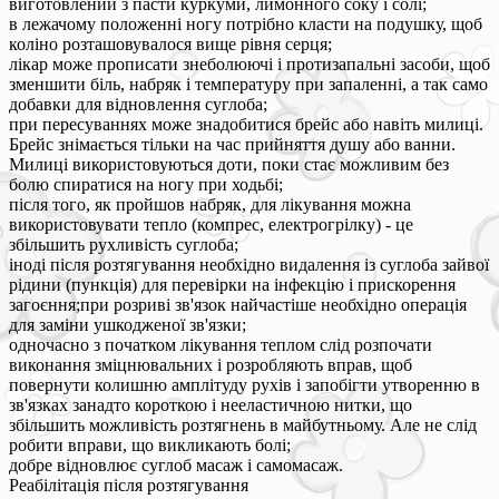
виготовлений з пасти куркуми, лимонного соку і солі;
в лежачому положенні ногу потрібно класти на подушку, щоб
коліно розташовувалося вище рівня серця;
лікар може прописати знеболюючі і протизапальні засоби, щоб
зменшити біль, набряк і температуру при запаленні, а так само
добавки для відновлення суглоба;
при пересуваннях може знадобитися брейс або навіть милиці.
Брейс знімається тільки на час прийняття душу або ванни.
Милиці використовуються доти, поки стає можливим без
болю спиратися на ногу при ходьбі;
після того, як пройшов набряк, для лікування можна
використовувати тепло (компрес, електрогрілку) - це
збільшить рухливість суглоба;
іноді після розтягування необхідно видалення із суглоба зайвої
рідини (пункція) для перевірки на інфекцію і прискорення
загоєння;при розриві зв'язок найчастіше необхідно операція
для заміни ушкодженої зв'язки;
одночасно з початком лікування теплом слід розпочати
виконання зміцнювальних і розробляють вправ, щоб
повернути колишню амплітуду рухів і запобігти утворенню в
зв'язках занадто короткою і нееластичною нитки, що
збільшить можливість розтягнень в майбутньому. Але не слід
робити вправи, що викликають болі;
добре відновлює суглоб масаж і самомасаж.
Реабілітація після розтягування