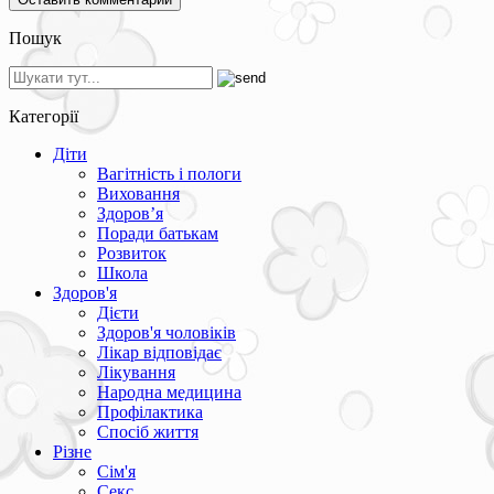
Пошук
Категорії
Діти
Вагітність і пологи
Виховання
Здоров’я
Поради батькам
Розвиток
Школа
Здоров'я
Дієти
Здоров'я чоловіків
Лікар відповідає
Лікування
Народна медицина
Профілактика
Спосіб життя
Різне
Сім'я
Секс