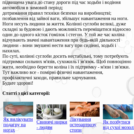
підвищена увага до стану дороги під час ходьби і водіння
автомобіля в зимовий період;
дотримання правил техніки безпеки на виробництві;
позбавлення від зайвої ваги, збільшує навантаження на ноги.
Ноги несуть людини за життя. Колінні суглоби великі, дуже
складні за будовою і дають можливість переміщатися відносно
один до одного кісток гомілок і стегон. У той же час коліна
відчувають значні навантаження при будь-якій діяльності
людини - вони змушені нести вагу при сидінні, ходьбі і
нахилах.
По суті, колінні суглоби досить нестабільні, тому потребують
підтримки сильних м'язів, сухожиль і зв'язок. Щоб повноцінно
жити, необхідно берегти коліна і їх підтримку - м'язи і зв'язки.
Тут важливо все - помірні фізичні навантаження,
профілактичні заходи, правильне харчування.
Будьте здорові!
Статті з цієї категорії:
Як вилікувати
Лікування
Свинячі нирки
Як позбутися
подагру на
остеоартрозу
- людям
від сухої мозол
ногах
стопи