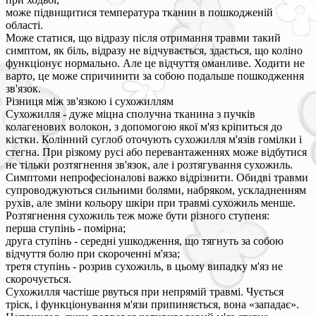
може підвищитися температура тканин в пошкодженій
області.
Може статися, що відразу після отримання травми такий
симптом, як біль, відразу не відчувається, здається, що коліно
функціонує нормально. Але це відчуття оманливе. Ходити не
варто, це може спричинити за собою подальше пошкодження
зв'язок.
Різниця між зв'язкою і сухожиллям
Сухожилля - дуже міцна сполучна тканина з пучків
колагенових волокон, з допомогою якої м'яз кріпиться до
кістки. Колінний суглоб оточують сухожилля м'язів гомілки і
стегна. При різкому русі або перевантаженнях може відбутися
не тільки розтягнення зв'язок, але і розтягування сухожиль.
Симптоми непрофесіоналові важко відрізнити. Обидві травми
супроводжуються сильними болями, набряком, ускладненням
рухів, але зміни кольору шкіри при травмі сухожиль менше.
Розтягнення сухожиль теж може бути різного ступеня:
перша ступінь - помірна;
друга ступінь - середні ушкодження, що тягнуть за собою
відчуття болю при скороченні м'яза;
третя ступінь - розрив сухожиль, в цьому випадку м'яз не
скорочується.
Сухожилля частіше рвуться при непрямій травмі. Чується
тріск, і функціонування м'язи припиняється, вона «западає».