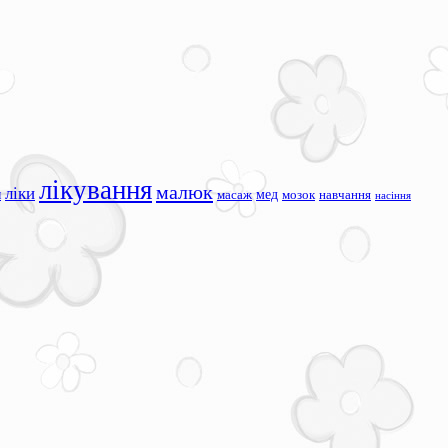
лікування
малюк
ліки
я
мед
масаж
мозок
навчання
насіння