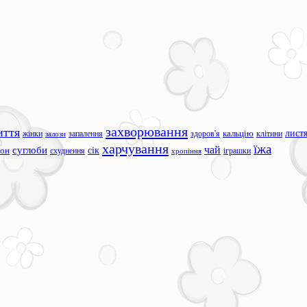
захворювання
иття
лист
жінки
запалення
здоров'я
кальцію
клітини
залози
харчування
їжа
чай
суглоби
сік
сон
схуднення
іграшки
хропіння