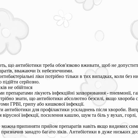
ть, що антибіотики треба обов'язково вживати, щоб не допустити
ратів, вважаючи їх небезпечними.
нтибактеріальні ліки потрібно тільки в тих випадках, коли без 
 підійти серйозно.
ків не обійтися
и препаратами лікують інфекційні захворювання - пневмонії, гай
отрібно знати, що антибіотики абсолютно безсилі, якщо хвороба 
оми ГРВІ, грипу або кишкової інфекції.
 антибіотики для профілактики ускладнень після хвороби. Випра
вірусної інфекції, посилення кашлю, шум та біль у вухах, горлі,
Не можна припиняти прийом препаратів навіть якщо видимих сим
р призначив занадто багато ліків. Антибіотики в дуже низьких до