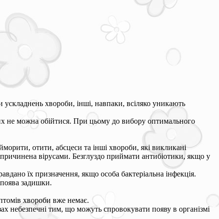
 ускладнень хвороби, інші, навпаки, всіляко уникають
них не можна обійтися. При цьому до вибору оптимального
морити, отити, абсцеси та інші хвороби, які викликані
спричинена вірусами. Безглуздо приймати антибіотики, якщо у
вдано їх призначення, якщо особа бактеріальна інфекція.
 поява задишки.
птомів хвороби вже немає.
зах небезпечні тим, що можуть спровокувати появу в організмі