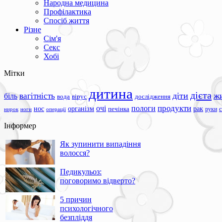
Народна медицина
Профілактика
Спосіб життя
Різне
Сім'я
Секс
Хобі
Мітки
дитина
дієта
вагітність
діти
ж
біль
вода
вірус
дослідження
продукти
очі
пологи
нос
організм
рак
печінка
руки
ноги
операції
нирок
Інформер
Як зупинити випадіння
волосся?
Педикульоз:
поговоримо відверто?
5 причин
психологічного
безпліддя