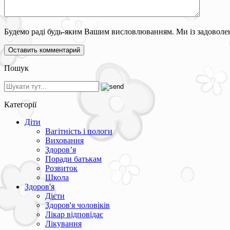
Будемо раді будь-яким Вашим висловлюванням. Ми із задоволен
Пошук
Категорії
Діти
Вагітність і пологи
Виховання
Здоров’я
Поради батькам
Розвиток
Школа
Здоров'я
Дієти
Здоров'я чоловіків
Лікар відповідає
Лікування