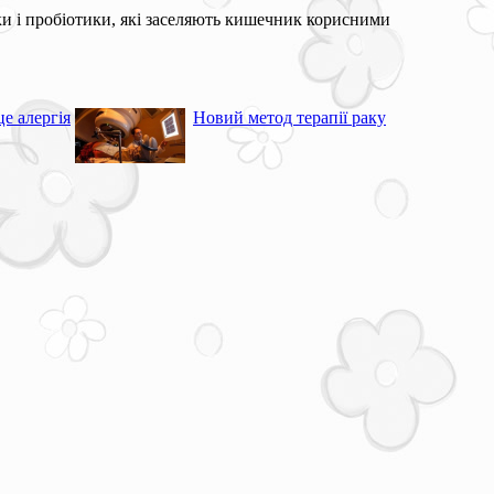
и і пробіотики, які заселяють кишечник корисними
е алергія
Новий метод терапії раку