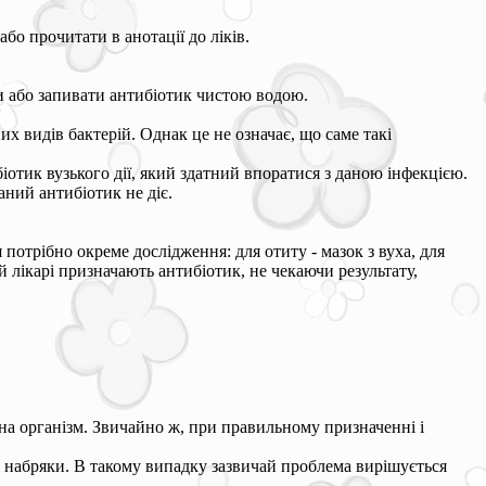
бо прочитати в анотації до ліків.
и або запивати антибіотик чистою водою.
х видів бактерій. Однак це не означає, що саме такі
отик вузького дії, який здатний впоратися з даною інфекцією.
ний антибіотик не діє.
отрібно окреме дослідження: для отиту - мазок з вуха, для
ай лікарі призначають антибіотик, не чекаючи результату,
на організм. Звичайно ж, при правильному призначенні і
 і набряки. В такому випадку зазвичай проблема вирішується