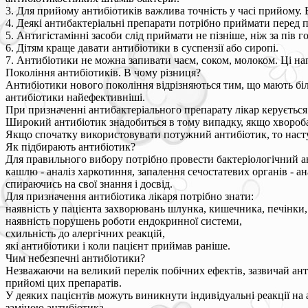
3. Для прийому антибіотиків важлива точність у часі прийому. 
4. Деякі антибактеріальні препарати потрібно приймати перед пр
5. Антигістамінні засоби слід приймати не пізніше, ніж за пів 
6. Дітям краще давати антибіотики в суспензії або сиропі.
7. Антибіотики не можна запивати чаєм, соком, молоком. Ці н
Покоління антибіотиків. В чому різниця?
Антибіотики нового покоління відрізняються тим, що мають біль
антибіотики найефективніші.
При призначенні антибактеріального препарату лікар керується
Широкий антибіотик знадобиться в тому випадку, якщо хвороба
Якщо спочатку використовувати потужний антибіотик, то насту
Як підбирають антибіотик?
Для правильного вибору потрібно провести бактеріологічний ан
кашлю - аналіз харкотиння, запалення сечостатевих органів - ана
спираючись на свої знання і досвід.
Для призначення антибіотика лікаря потрібно знати:
наявність у пацієнта захворювань шлунка, кишечника, печінки,
наявність порушень роботи ендокринної системи,
схильність до алергічних реакцій,
які антибіотики і коли пацієнт приймав раніше.
Чим небезпечні антибіотики?
Незважаючи на великий перелік побічних ефектів, зазвичай ант
прийомі цих препаратів.
У деяких пацієнтів можуть виникнути індивідуальні реакції на 
заміною антибіотика.