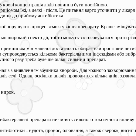
В крові концентрація ліків повинна бути постійною.
ийомом їжі, а деякі - після. Це питання варто уточнити у лікаря а
години до прийому антибіотика.
апої порушують процес всмоктування препарату. Краще змішуват
ш широкий спектр дії, тобто можуть застосовуватися проти різни
 принципом мінімальної достатності: обирає найпростіший антибі
 супроводжується кількома бактеріальними інфекціями або вибра
пного разу треба буде ще більш сильний препарат.
аліз з виявленням збудника хвороби. Для кожного захворювання п
ліз сечі. Однак, оскільки аналіз проводиться кілька днів, зазвич
 нирок,
ибактеріальні препарати не чинять сильного токсичного впливу 
антибіотики - нудота, пронос, блювання, а також свербіж, висип