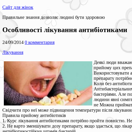
Сайт для жінок
Правильне знання дозволяє людині бути здоровою
Особливості лікування антибіотиками
24/09/2014
0 комментария
Лікування
Деякі люди вважаю
прийому цих препа
Використовувати а
препарату потрібно
Коли без антибіоти
Антибактеріальним
бактеріями. Але п
людини явні симпт
не Можна приймати
Свідчити про неї може підвищення температури після лікування 
Правила прийому антибіотиків
1. Курс лікування антибіотиками потрібно пройти повністю. 
2. Не варто зменшувати дозу препарату, якщо здається, що ліка
антибіотикостійких штамів бактерій.