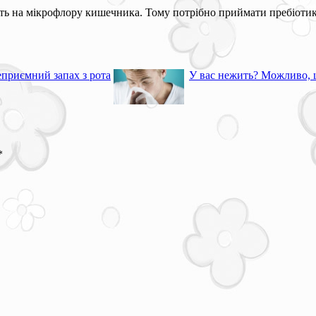
ть на мікрофлору кишечника. Тому потрібно приймати пребіотик
приємний запах з рота
У вас нежить? Можливо, ц
*