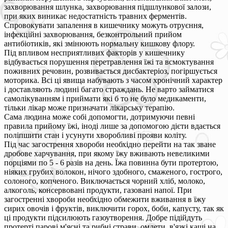
захворювання шлунка, захворювання підшлункової залози,
при яких виникає недостатність травних ферментів.
Спровокувати запалення в кишечнику можуть отруєння,
інфекційні захворювання, безконтрольний прийом
антибіотиків, які змінюють нормальну кишкову флору.
Під впливом несприятливих факторів у кишечнику
відбувається порушення перетравлення їжі та всмоктування
поживних речовин, розвивається дисбактеріоз, погіршується
моторика. Всі ці явища набувають з часом хронічний характер
і доставляють людині багато страждань. Не варто займатися
самолікуванням і приймати які б то не було медикаменти,
тільки лікар може призначати лікарську терапію.
Сама людина може собі допомогти, дотримуючи певні
правила прийому їжі, іноді лише за допомогою дієти вдається
поліпшити стан і усунути хворобливі прояви коліту.
Під час загострення хвороби необхідно перейти на так зване
дробове харчування, при якому їжу вживають невеликими
порціями по 5 - 6 разів на день. Їжа повинна бути протертою,
ніяких грубих волокон, нічого здобного, смаженого, гострого,
солоного, копченого. Виключається чорний хліб, молоко,
алкоголь, консервовані продукти, газовані напої. При
загостренні хвороби необхідно обмежити вживання в їжу
сирих овочів і фруктів, виключити горох, боби, капусту, так як
ці продукти підсилюють газоутворення. Добре підійдуть
протерті парові м'ясні та рибні страви, омлети, в'язкі каші на