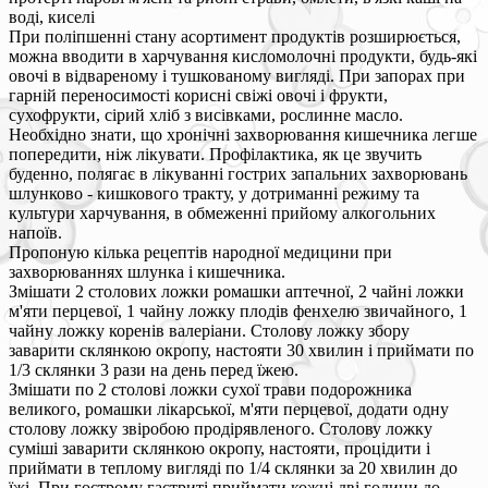
воді, киселі
При поліпшенні стану асортимент продуктів розширюється,
можна вводити в харчування кисломолочні продукти, будь-які
овочі в відвареному і тушкованому вигляді. При запорах при
гарній переносимості корисні свіжі овочі і фрукти,
сухофрукти, сірий хліб з висівками, рослинне масло.
Необхідно знати, що хронічні захворювання кишечника легше
попередити, ніж лікувати. Профілактика, як це звучить
буденно, полягає в лікуванні гострих запальних захворювань
шлунково - кишкового тракту, у дотриманні режиму та
культури харчування, в обмеженні прийому алкогольних
напоїв.
Пропоную кілька рецептів народної медицини при
захворюваннях шлунка і кишечника.
Змішати 2 столових ложки ромашки аптечної, 2 чайні ложки
м'яти перцевої, 1 чайну ложку плодів фенхелю звичайного, 1
чайну ложку коренів валеріани. Столову ложку збору
заварити склянкою окропу, настояти 30 хвилин і приймати по
1/3 склянки 3 рази на день перед їжею.
Змішати по 2 столові ложки сухої трави подорожника
великого, ромашки лікарської, м'яти перцевої, додати одну
столову ложку звіробою продірявленого. Столову ложку
суміші заварити склянкою окропу, настояти, процідити і
приймати в теплому вигляді по 1/4 склянки за 20 хвилин до
їжі. При гострому гастриті приймати кожні дві години до