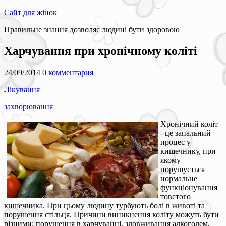
Сайт для жінок
Правильне знання дозволяє людині бути здоровою
Харчування при хронічному коліті
24/09/2014
0 комментария
Лікування
захворювання
Хронічний коліт
- це запальний
процес у
кишечнику, при
якому
порушується
нормальне
функціонування
товстого
кишечника. При цьому людину турбують болі в животі та
порушення стільця. Причини виникнення коліту можуть бути
різними: порушення в харчуванні, зловживання алкоголем,