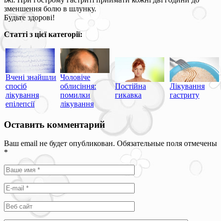
зменшення болю в шлунку.
Будьте здорові!
Статті з цієї категорії:
Вчені знайшли
Чоловіче
спосіб
облисіння:
Постійна
Лікування
лікування
помилки
гикавка
гастриту
епілепсії
лікування
Оставить комментарий
Ваш email не будет опубликован. Обязательные поля отмечены
*