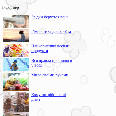
Інформер
Звідки беруться воші
Гімнастика для хребта
Найкорисніші весняні
продукти
Вся правда про пологи
у воді
Мило своїми руками
Кому потрібні наші
діти?