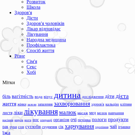
Розвиток
Школа
Здоров'я
Дієти
Здоров'я чоловіків
Лікар відповідає
Лікування
Народна медицина
Профілактика
Спосіб життя
Різне
Сім'я
Секс
Хобі
Мітки
дитина
дієта
вагітність
діти
біль
вода
вірус
дослідження
захворювання
життя
жінки
запалення
здоров'я
кальцію
клітини
залози
лікування
малюк
ліки
листя
мед
масаж
мозок
навчання
продукти
очі
пологи
нос
організм
печінка
ноги
операції
насіння
нирок
харчування
чай
суглоби
сік
рак
сон
руки
схуднення
іграшки
хропіння
їжа