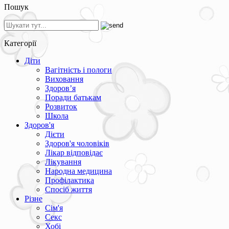
Пошук
Категорії
Діти
Вагітність і пологи
Виховання
Здоров’я
Поради батькам
Розвиток
Школа
Здоров'я
Дієти
Здоров'я чоловіків
Лікар відповідає
Лікування
Народна медицина
Профілактика
Спосіб життя
Різне
Сім'я
Секс
Хобі