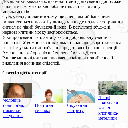
Дослідники вважають, що новий метод лікування допоможе
епілептикам, у яких хвороба не піддається впливу
медикаментів.
Суть методу полягає в тому, що спеціальний імплантат
імплантується в мозок і у випадку нападу подає електричний
сигнал на лівий блукаючий нерв. В результаті збуджені
нервові клітини мозку заспокоюються.
У випробуванні імплантату взяли добровільну участь 5
пацієнтів. У кожного з них кількість нападів скоротилося в 2
рази. Результати випробувань представлені на конференції
Американської організації епілепсії в Сан-Дієго.
Раніше ми повідомляли, що вчені знайшли новий спосіб
виявлення вогнища епілепсії.
Статті з цієї категорії:
Лікарі
Чоловіче
врятували
облисіння:
Постійна
Лікування
життя
помилки
гикавка
гастриту
хлопчика-
лікування
метелики