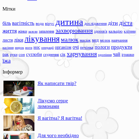
Мітки
дитина
дієта
вагітність
діти
біль
вода
вірус
дослідження
захворювання
життя
жінки
запалення
здоров'я
кальцію
клітини
залози
лікування
малюк
ліки
листя
мед
масаж
мозок
навчання
продукти
очі
пологи
нос
організм
печінка
ноги
операції
насіння
нирок
харчування
чай
суглоби
сік
рак
сон
руки
схуднення
іграшки
хропіння
їжа
Інформер
Як написати твір?
Лікуємо серце
лимонами
Я вагітна? Я вагітна!
Для чого необхідно