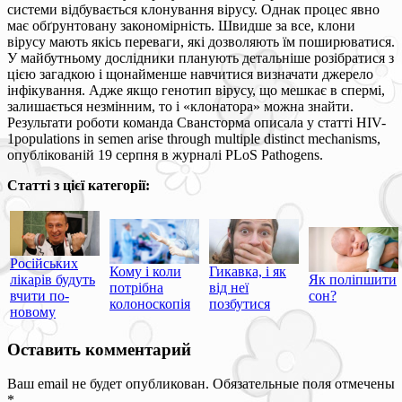
системи відбувається клонування вірусу. Однак процес явно
має обґрунтовану закономірність. Швидше за все, клони
вірусу мають якісь переваги, які дозволяють їм поширюватися.
У майбутньому дослідники планують детальніше розібратися з
цією загадкою і щонайменше навчитися визначати джерело
інфікування. Адже якщо генотип вірусу, що мешкає в спермі,
залишається незмінним, то і «клонатора» можна знайти.
Результати роботи команда Свансторма описала у статті HIV-
1populations in semen arise through multiple distinct mechanisms,
опублікованій 19 серпня в журналі PLoS Pathogens.
Статті з цієї категорії:
Російських
Кому і коли
Гикавка, і як
лікарів будуть
Як поліпшити
потрібна
від неї
вчити по-
сон?
колоноскопія
позбутися
новому
Оставить комментарий
Ваш email не будет опубликован. Обязательные поля отмечены
*