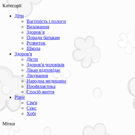
Категорії
Діти
Вагітність і пологи
Виховання
Здоров’я
Поради батькам
Розвиток
Школа
Здоров'я
Дієти
Здоров'я чоловіків
Лікар відповідає
Лікування
Народна медицина
Профілактика
Спосіб життя
Різне
Сім'я
Секс
Хобі
Мітки