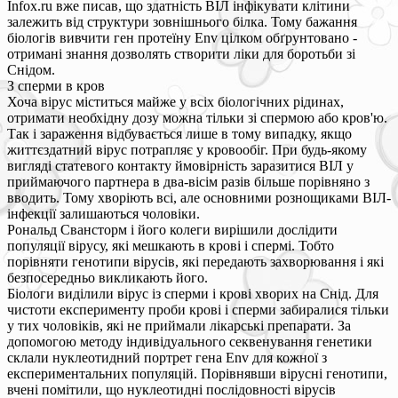
Infox.ru вже писав, що здатність ВІЛ інфікувати клітини
залежить від структури зовнішнього білка. Тому бажання
біологів вивчити ген протеїну Env цілком обґрунтовано -
отримані знання дозволять створити ліки для боротьби зі
Снідом.
З сперми в кров
Хоча вірус міститься майже у всіх біологічних рідинах,
отримати необхідну дозу можна тільки зі спермою або кров'ю.
Так і зараження відбувається лише в тому випадку, якщо
життєздатний вірус потрапляє у кровообіг. При будь-якому
вигляді статевого контакту ймовірність заразитися ВІЛ у
приймаючого партнера в два-вісім разів більше порівняно з
вводить. Тому хворіють всі, але основними рознощиками ВІЛ-
інфекції залишаються чоловіки.
Рональд Свансторм і його колеги вирішили дослідити
популяції вірусу, які мешкають в крові і спермі. Тобто
порівняти генотипи вірусів, які передають захворювання і які
безпосередньо викликають його.
Біологи виділили вірус із сперми і крові хворих на Снід. Для
чистоти експерименту проби крові і сперми забиралися тільки
у тих чоловіків, які не приймали лікарські препарати. За
допомогою методу індивідуального секвенування генетики
склали нуклеотидний портрет гена Env для кожної з
експериментальних популяцій. Порівнявши вірусні генотипи,
вчені помітили, що нуклеотидні послідовності вірусів