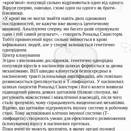
«кров'яної» популяції сильно відрізняються один від одного.
Віруси сперми, навпаки, схожі один на одного як брати-
близнюки.
«У крові ми не могли знайти навіть двох однакових
послідовностей, не кажучи вже якомусь ідентичному
множині. Аналізуючи сперму, ми багато разів отримували
один і той самий результат», - говорить Рональд Свансторм.
Тобто привнесений вірус сильно змінюється в крові
інфікованих людей, але у спермі залишається генетично
однорідним.
Центр клонування
Згідно з висновками дослідників, генетично однорідна
популяція вірусів в насіннєвих шляхах формується за двома
механізмами. ВІЛ швидко клонується безпосередньо в
насіннєвому тракті (клональная ампліфікація), або повільно
розмножується (реплікується) в Т-лімфоцитах. У насіннєвих
шляхах пацієнтів Рональд Свансторм і його колеги виявили
підвищений рівень деяких цитокінів (білкові сполуки, які
регулюють міжсистемні і міжклітинні взаємодії), після чого
стало зрозуміло, чому спрацьовують вищеописані механізми.
Відомо, що цитокіни підтримують імунну систему в робочому
стані. Тому активізовані клітини імунної системи (Т-
лімфоцити) створюють умови для ефективного розмноження
(клонування) вірусу в насіннєвих протоках.
Поки вчені не можуть зрозуміти, в якому органі полової