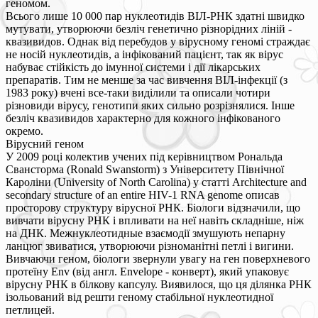
геномом.
Всього лише 10 000 пар нуклеотидів ВІЛ-РНК здатні швидко
мутувати, утворюючи безліч генетично різнорідних ліній -
квазивидов. Однак від перебудов у вірусному геномі страждає
не носій нуклеотидів, а інфікований пацієнт, так як вірус
набуває стійкість до імунної системи і дії лікарських
препаратів. Тим не менше за час вивчення ВІЛ-інфекції (з
1983 року) вчені все-таки виділили та описали чотири
різновиди вірусу, генотипи яких сильно розрізнялися. Інше
безліч квазивидов характерно для кожного інфікованого
окремо.
Вірусний геном
У 2009 році колектив учених під керівництвом Рональда
Свансторма (Ronald Swanstorm) з Університету Північної
Кароліни (University of North Carolina) у статті Architecture and
secondary structure of an entire HIV-1 RNA genome описав
просторову структуру вірусної РНК. Біологи відзначили, що
вивчати вірусну РНК і впливати на неї навіть складніше, ніж
на ДНК. Межнуклеотидные взаємодії змушують непарну
ланцюг звиватися, утворюючи різноманітні петлі і вигини.
Вивчаючи геном, біологи звернули увагу на ген поверхневого
протеїну Env (від англ. Envelope - конверт), який упаковує
вірусну РНК в білкову капсулу. Виявилося, що ця ділянка РНК
ізольований від решти геному стабільної нуклеотидної
петлицей.