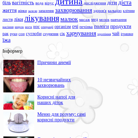
дитина
дієта
вагітність
діти
біль
вода
вірус
дослідження
захворювання
життя
жінки
запалення
здоров'я
кальцію
клітини
залози
лікування
малюк
ліки
листя
мед
масаж
мозок
навчання
продукти
очі
пологи
нос
організм
печінка
ноги
операції
насіння
нирок
харчування
чай
суглоби
сік
рак
сон
руки
схуднення
іграшки
хропіння
їжа
Інформер
Причини анемії
10 незвичайних
захворювань
Корисні напої для
наших діток
Меню для розуму: самі
корисні продукти