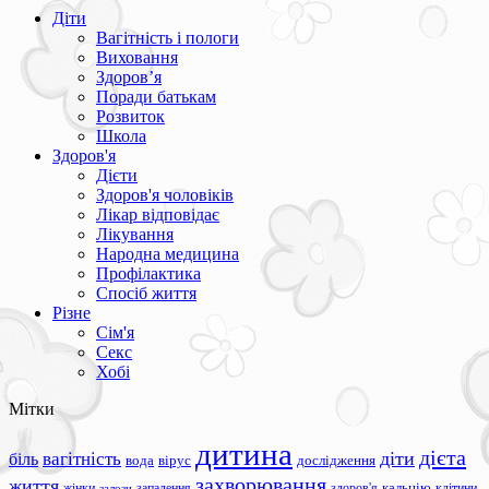
Діти
Вагітність і пологи
Виховання
Здоров’я
Поради батькам
Розвиток
Школа
Здоров'я
Дієти
Здоров'я чоловіків
Лікар відповідає
Лікування
Народна медицина
Профілактика
Спосіб життя
Різне
Сім'я
Секс
Хобі
Мітки
дитина
дієта
вагітність
діти
біль
вода
вірус
дослідження
захворювання
життя
жінки
запалення
здоров'я
кальцію
клітини
залози