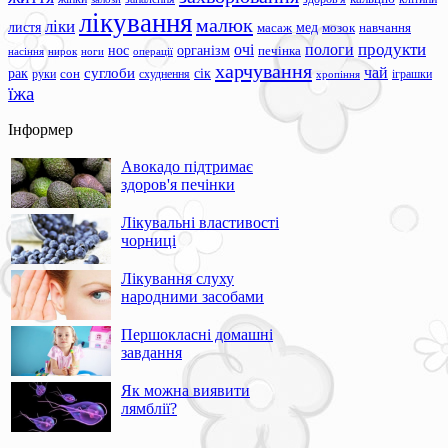
лікування
малюк
ліки
листя
мед
масаж
мозок
навчання
продукти
очі
пологи
нос
організм
печінка
ноги
операції
насіння
нирок
харчування
чай
суглоби
сік
рак
сон
руки
схуднення
іграшки
хропіння
їжа
Інформер
Авокадо підтримає
здоров'я печінки
Лікувальні властивості
чорниці
Лікування слуху
народними засобами
Першокласні домашні
завдання
Як можна виявити
лямблії?