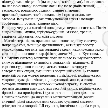
цілому), так і місцевий (на окремо взятий орган). І впливають
на нас по-різному: постійне магнітне поле (найм'якший)
заспокоює, розширює судини. Змінне є гарним
протинабряковим, знеболювальним і протизапальним
засобом. Імпульсне надає стимулюючий ефект і володіє
трофічним і протизапальною дією.
В першу чергу на магнітні поля реагує нервова система. Потім
ендокринна, імунна, серцево-судинна, м'язова, травна,
видільна, дихальна, кісткова системи.
- Магнітотерапія, як правило, заспокоює нервову систему,
покращує сон, зменшує дратівливість, активізує роботу
ендокринних органів: щитовидної залози, надниркових залоз,
яєчників, - пояснює лікар-фізіотерапевт Марина Кутепова. -
На імунну систему магнітне поле впливає як імунокоректор:
знижує підвищену активність, знижений - підвищує. В
серцево-судинної спостерігається зниження тонусу
артеріальних судин, зменшення згортання крові. В травній
нормалізується жовчоутворення, відтік жовчі, поліпшується
мікроциркуляція печінки, підшлункової залози, а також
моторна функція шлунково-кишкового тракту. В системі
органів дихання зменшуються застійні явища, поліпшується
бронхіальна прохідність і функція зовнішнього дихання.
Список показань до лікування магнитотерапией досить
значний: різні захворювання серцево-судинної системи
(гіпертонічна хвороба I-II ступеня, ішемічна хвороба серця,