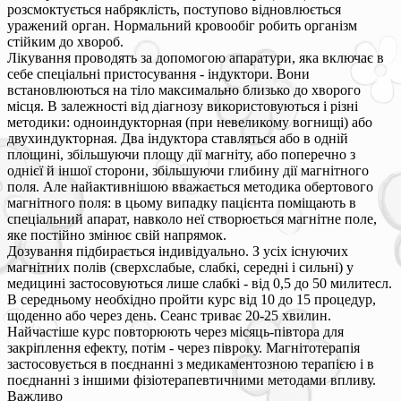
розсмоктується набряклість, поступово відновлюється
уражений орган. Нормальний кровообіг робить організм
стійким до хвороб.
Лікування проводять за допомогою апаратури, яка включає в
себе спеціальні пристосування - індуктори. Вони
встановлюються на тіло максимально близько до хворого
місця. В залежності від діагнозу використовуються і різні
методики: одноиндукторная (при невеликому вогнищі) або
двухиндукторная. Два індуктора ставляться або в одній
площині, збільшуючи площу дії магніту, або поперечно з
однієї й іншої сторони, збільшуючи глибину дії магнітного
поля. Але найактивнішою вважається методика обертового
магнітного поля: в цьому випадку пацієнта поміщають в
спеціальний апарат, навколо неї створюється магнітне поле,
яке постійно змінює свій напрямок.
Дозування підбирається індивідуально. З усіх існуючих
магнітних полів (сверхслабые, слабкі, середні і сильні) у
медицині застосовуються лише слабкі - від 0,5 до 50 милитесл.
В середньому необхідно пройти курс від 10 до 15 процедур,
щоденно або через день. Сеанс триває 20-25 хвилин.
Найчастіше курс повторюють через місяць-півтора для
закріплення ефекту, потім - через півроку. Магнітотерапія
застосовується в поєднанні з медикаментозною терапією і в
поєднанні з іншими фізіотерапевтичними методами впливу.
Важливо