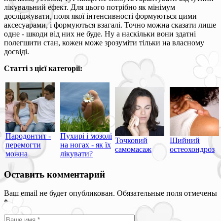
лікувальний ефект. Для цього потрібно як мінімум
досліджувати, поля якої інтенсивності формуються цими
аксесуарами, і формуються взагалі. Точно можна сказати лише
одне - шкоди від них не буде. Ну а наскільки вони здатні
полегшити стан, кожен може зрозуміти тільки на власному
досвіді.
Статті з цієї категорії:
Пародонтит -
Пухирі і мозолі
Точковий
Шийний
перемогти
на ногах - як їх
самомасаж
остеохондроз
можна
лікувати?
Оставить комментарий
Ваш email не будет опубликован. Обязательные поля отмечены
*