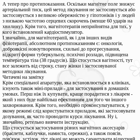
А тепер про протипоказання. Оскільки магнітне поле знижує
артеріальний тиск, цей метод лікування не застосовується або
застосовується з великою обережністю у гіпотоніків і у людей
з низькою частотою серцевих скорочень (менше 60 ударів на
хвилину). Крім того, магнітотерапія неприйнятна для тих, у
кого встановлений кардіостимулятор.
І звичайно, для магнітотерапії, як і для інших видів
фізіотерапії, абсолютним протипоказанням є: онкологія,
доброякісні новоутворення, схильні до прогресування,
відкриті форми туберкульозу, психічні розлади, підвищена
температура тіла (38 градусів). Що стосується вагітності, тут
все залежить від строку, стану жінки і застосовуваної
методики лікування.
Читачеві на замітку
Крім спеціальної апаратури, яка встановлюється в клініках,
існують також міні-прилади - для застосування в домашніх
умовах. Перш ніж їх купувати, краще порадитися з лікарем -
який з них буде найбільш ефективним для того чи іншого
захворювання. Крім того, необхідно проконсультуватися, у
якому режимі слід користуватися приладом, які застосовувати
дозування, як часто проводити курси лікування. Ну і,
звичайно, ретельно вивчити інструкцію.
Що стосується застосування різних магнітних аксесуарів
(браслети, каблучки, намиста, сережки), а також поясів,
пов'язок, устілок, тут лікарі не можуть гарантувати відчутний