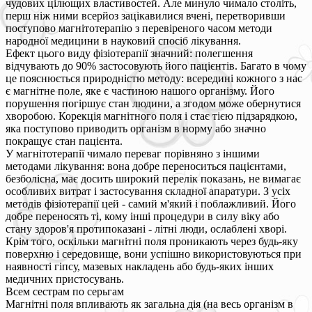
чудових цілющих властивостей. Але минуло чимало століть,
перш ніж ними всерйоз зацікавилися вчені, перетворивши
поступово магнітотерапію з перевіреного часом методи
народної медицини в науковий спосіб лікування.
Ефект цього виду фізіотерапії значний: полегшення
відчувають до 90% застосовують його пацієнтів. Багато в чому
це пояснюється природністю методу: всередині кожного з нас
є магнітне поле, яке є частиною нашого організму. Його
порушення погіршує стан людини, а згодом може обернутися
хворобою. Корекція магнітного поля і стає тією підзарядкою,
яка поступово приводить організм в норму або значно
покращує стан пацієнта.
У магнітотерапії чимало переваг порівняно з іншими
методами лікування: вона добре переноситься пацієнтами,
безболісна, має досить широкий перелік показань, не вимагає
особливих витрат і застосування складної апаратури. З усіх
методів фізіотерапії цей - самий м'який і поблажливий. Його
добре переносять ті, кому інші процедури в силу віку або
стану здоров'я протипоказані - літні люди, ослаблені хворі.
Крім того, оскільки магнітні поля проникають через будь-яку
поверхню і середовище, вони успішно використовуються при
наявності гіпсу, мазевых накладень або будь-яких інших
медичних пристосувань.
Всем сестрам по серьгам
Магнітні поля впливають як загальна дія (на весь організм в