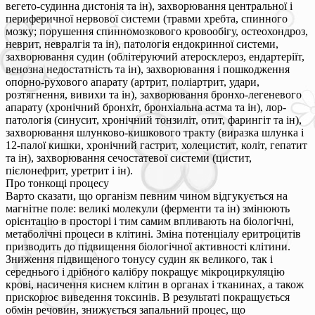
вегето-судинна дистонія та ін), захворювання центральної і
периферичної нервової системи (травми хребта, спинного
мозку; порушення спинномозкового кровообігу, остеохондроз,
неврит, невралгія та ін), патологія ендокринної системи,
захворювання судин (облітеруючий атеросклероз, ендартеріїт,
венозна недостатність та ін), захворювання і пошкодження
опорно-рухового апарату (артрит, поліартрит, удари,
розтягнення, вивихи та ін), захворювання бронхо-легеневого
апарату (хронічний бронхіт, бронхіальна астма та ін), лор-
патологія (синусит, хронічний тонзиліт, отит, фарингіт та ін),
захворювання шлунково-кишкового тракту (виразка шлунка і
12-палої кишки, хронічний гастрит, холецистит, коліт, гепатит
та ін), захворювання сечостатевої системи (цистит,
пієлонефрит, уретрит і ін).
Про тонкощі процесу
Варто сказати, що організм певним чином відгукується на
магнітне поле: великі молекули (ферменти та ін) змінюють
орієнтацію в просторі і тим самим впливають на біологічні,
метаболічні процеси в клітині. Зміна потенціалу еритроцитів
призводить до підвищення біологічної активності клітини.
Зниження підвищеного тонусу судин як великого, так і
середнього і дрібного калібру покращує мікроциркуляцію
крові, насичення киснем клітин в органах і тканинах, а також
прискорює виведення токсинів. В результаті покращується
обмін речовин, знижується запальний процес, що