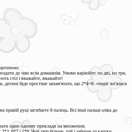
з дитиною:
дати до чаю всім домашнім. Умови варіюйте: по дві, по три,
ують стіл і вважайте, вважайте!
, дитині буде простіше запам'ятати, що 2*4=8: «пиріг вп'ялася
 правій руці загибаете 8 палець. Всі інші пальці-зліва до
давати один одному приклади на множення;
*3, 6*7 і 1*9. Чий твір більше, той і забирає ці картки.