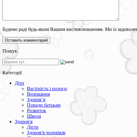
Будемо раді будь-яким Вашим висловлюванням. Ми із задоволен
Пошук
Категорії
Діти
Вагітність і пологи
Виховання
Здоров’я
Поради батькам
Розвиток
Школа
Здоров'я
Дієти
Здоров'я чоловіків