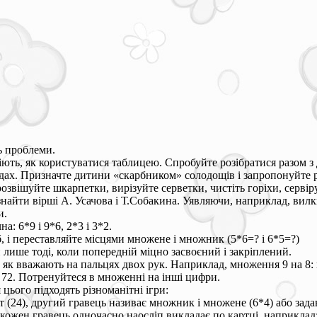
ь проблеми.
уміють, як користуватися таблицею. Спробуйте розібратися разом 
х. Призначте дитини «скарбником» солодощів і запропонуйте роз
розвішуйте шкарпетки, вирізуйте серветки, чистіть горіхи, сервір
найти вірші А. Усачова і Т.Собакина. Уявляючи, наприклад, вилки
и.
: 6*9 і 9*6, 2*3 і 3*2.
б, і переставляйте місцями множене і множник (5*6=? і 6*5=?)
 лише тоді, коли попередній міцно засвоєний і закріплений.
як вважають на пальцях двох рук. Наприклад, множення 9 на 8: на
 - 72. Потренуйтеся в множенні на інші цифри.
цього підходять різноманітні ігри:
ат (24), другий гравець називає множник і множене (6*4) або за
кожен гравець одночасно наосліп викладає по картці, наприклад: 2