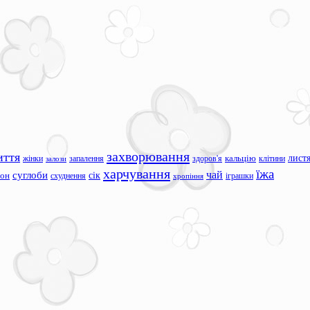
захворювання
иття
лист
жінки
запалення
здоров'я
кальцію
клітини
залози
харчування
їжа
чай
суглоби
сік
сон
схуднення
іграшки
хропіння