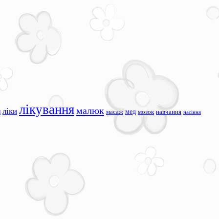
лікування
малюк
ліки
я
мед
масаж
мозок
навчання
насіння