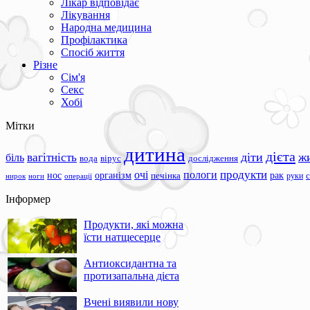
Лікар відповідає
Лікування
Народна медицина
Профілактика
Спосіб життя
Різне
Сім'я
Секс
Хобі
Мітки
дитина
дієта
вагітність
діти
ж
біль
вода
вірус
дослідження
продукти
очі
пологи
нос
організм
рак
печінка
руки
ноги
операції
нирок
Інформер
Продукти, які можна
їсти натщесерце
Антиоксидантна та
протизапальна дієта
Вчені виявили нову