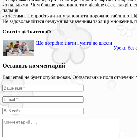
- з пальцями. Чим більше учасників, тим дієвіше ефект закріплен
пальців.
- з тестами. Попросіть дитину заповнити порожню таблицю Піф
Не задовольняйтеся бездумним вивченням таблиці множення, пост
Статті з цієї категорії:
Що потрібно знати і уміти до школи
Уроки без 
Оставить комментарий
Ваш email не будет опубликован. Обязательные поля отмечены