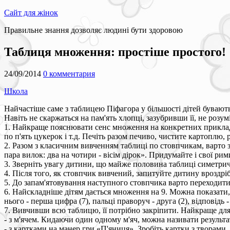
Сайт для жінок
Правильне знання дозволяє людині бути здоровою
Таблиця множення: простіше простого!
24/09/2014
0 комментария
Школа
Найчастіше саме з таблицею Піфагора у більшості дітей бувают
Навіть не скаржаться на пам'ять хлопці, зазубривши її, не роз
1. Найкраще пояснювати сенс множення на конкретних приклада
по п'ять цукерок і т.д. Печіть разом печиво, чистите картоплю, 
2. Разом з класичним вивченням таблиці по стовпчикам, варто з
пара вилок: два на чотири - вісім дірок». Придумайте і свої рим
3. Зверніть увагу дитини, що майже половина таблиці симетрична
4. Після того, як стовпчик вивчений, запитуйте дитину вроздрі
5. До запам'ятовування наступного стовпчика варто переходити
6. Найскладніше дітям дається множення на 9. Можна показати, 
нього - перша цифра (7), пальці праворуч - друга (2), відповідь
7. Вивчивши всю таблицю, її потрібно закріпити. Найкраще для 
- з м'ячем. Кидаючи один одному м'яч, можна називати результ
- з картками на манер гри «П'яниця». Зробіть картки з творами, 