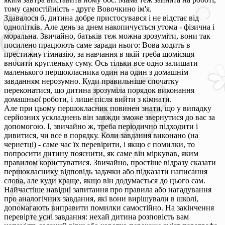
тому самостійність - друге Вовочкино ім'я.
Здавалося б, дитина добре пристосувався і не відстає від
однолітків. Але день за днем накопичується утома - фізична і
моральна. Звичайно, батьків теж можна зрозуміти, вони так
посилено працюють саме заради нього: Вова ходить в
престижну гімназію, за навчання в якій треба щомісяця
вносити кругленьку суму. Ось тільки все одно залишати
маленького першокласника один на один з домашнім
завданням нерозумно. Куди правильніше спочатку
переконатися, що дитина зрозуміла порядок виконання
домашньої роботи, і лише після вийти з кімнати.
Але при цьому першокласник повинен знати, що у випадку
серйозних ускладнень він завжди зможе звернутися до вас за
допомогою. І, звичайно ж, треба періодично підходити і
дивитися, чи все в порядку. Коли завдання виконано (на
чернетці) - саме час їх перевірити, і якщо є помилки, то
попросити дитину пояснити, як саме він міркував, яким
правилом користуватися. Звичайно, простіше відразу сказати
першокласнику відповідь задачки або підказати написання
слова, але куди краще, якщо він додумається до цього сам.
Найчастіше навідні запитання про правила або нагадування
про аналогічних завдання, які вони вирішували в школі,
допомагають виправити помилки самостійно. На закінчення
перевірте усні завдання: нехай дитина розповість вам