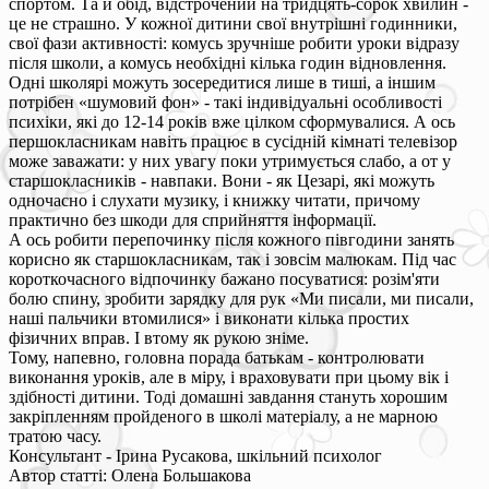
спортом. Та й обід, відстрочений на тридцять-сорок хвилин -
це не страшно. У кожної дитини свої внутрішні годинники,
свої фази активності: комусь зручніше робити уроки відразу
після школи, а комусь необхідні кілька годин відновлення.
Одні школярі можуть зосередитися лише в тиші, а іншим
потрібен «шумовий фон» - такі індивідуальні особливості
психіки, які до 12-14 років вже цілком сформувалися. А ось
першокласникам навіть працює в сусідній кімнаті телевізор
може заважати: у них увагу поки утримується слабо, а от у
старшокласників - навпаки. Вони - як Цезарі, які можуть
одночасно і слухати музику, і книжку читати, причому
практично без шкоди для сприйняття інформації.
А ось робити перепочинку після кожного півгодини занять
корисно як старшокласникам, так і зовсім малюкам. Під час
короткочасного відпочинку бажано посуватися: розім'яти
болю спину, зробити зарядку для рук «Ми писали, ми писали,
наші пальчики втомилися» і виконати кілька простих
фізичних вправ. І втому як рукою зніме.
Тому, напевно, головна порада батькам - контролювати
виконання уроків, але в міру, і враховувати при цьому вік і
здібності дитини. Тоді домашні завдання стануть хорошим
закріпленням пройденого в школі матеріалу, а не марною
тратою часу.
Консультант - Ірина Русакова, шкільний психолог
Автор статті: Олена Большакова