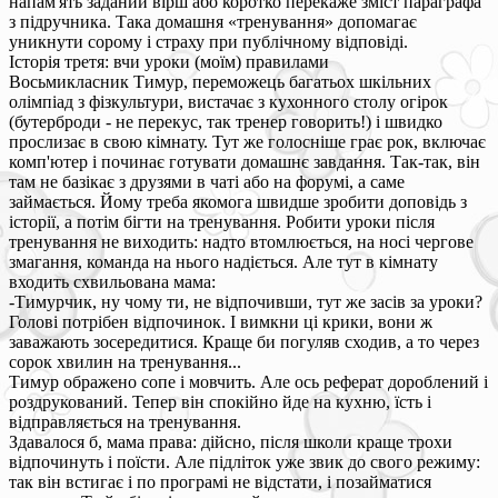
напам'ять заданий вірш або коротко перекаже зміст параграфа
з підручника. Така домашня «тренування» допомагає
уникнути сорому і страху при публічному відповіді.
Історія третя: вчи уроки (моїм) правилами
Восьмикласник Тимур, переможець багатьох шкільних
олімпіад з фізкультури, вистачає з кухонного столу огірок
(бутерброди - не перекус, так тренер говорить!) і швидко
прослизає в свою кімнату. Тут же голосніше грає рок, включає
комп'ютер і починає готувати домашнє завдання. Так-так, він
там не базікає з друзями в чаті або на форумі, а саме
займається. Йому треба якомога швидше зробити доповідь з
історії, а потім бігти на тренування. Робити уроки після
тренування не виходить: надто втомлюється, на носі чергове
змагання, команда на нього надіється. Але тут в кімнату
входить схвильована мама:
-Тимурчик, ну чому ти, не відпочивши, тут же засів за уроки?
Голові потрібен відпочинок. І вимкни ці крики, вони ж
заважають зосередитися. Краще би погуляв сходив, а то через
сорок хвилин на тренування...
Тимур ображено сопе і мовчить. Але ось реферат дороблений і
роздрукований. Тепер він спокійно йде на кухню, їсть і
відправляється на тренування.
Здавалося б, мама права: дійсно, після школи краще трохи
відпочинуть і поїсти. Але підліток уже звик до свого режиму:
так він встигає і по програмі не відстати, і позайматися