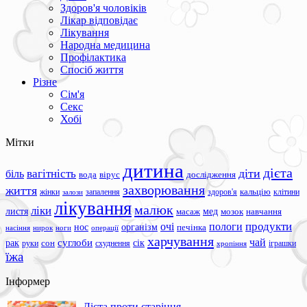
Здоров'я чоловіків
Лікар відповідає
Лікування
Народна медицина
Профілактика
Спосіб життя
Різне
Сім'я
Секс
Хобі
Мітки
дитина
дієта
вагітність
діти
біль
вода
вірус
дослідження
захворювання
життя
жінки
запалення
здоров'я
кальцію
клітини
залози
лікування
малюк
ліки
листя
мед
масаж
мозок
навчання
продукти
очі
пологи
нос
організм
печінка
ноги
операції
насіння
нирок
харчування
чай
суглоби
сік
рак
сон
руки
схуднення
іграшки
хропіння
їжа
Інформер
Дієта проти старіння