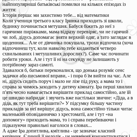
найпопулярніші батьківські помилки на кількох епізодах із
життя:
Історія перша: ми захистимо тебе... від математики
Коли учениця третього класу Іринка приходить зі школи,
будинку починається метушня. Бабуся біжить до неї з
гарячими пиріжками, мама відразу перевіряє, чи не гарячий
чи лоб, дідусь допомагає зняти верхній одяг, а тато заглядає в
щоденник... Але от дівчинка покушала, трохи відпочила (хоча
відпочинеш тут, коли навколо тебе кидаються четверо
схвильованих і метушливих дорослих?). Саме час починати
робити уроки. Але і тут її ні на секунду не залишають у
потрібному зараз самоті.
Здавалося б, батьки переконалися, що донька розуміє сенс
задачки або письмової вправи, - і пора б їм вийти на час. Але
ні, дідусь сидить поруч і мало не лізе під руку, а мама то і
справа за чимось заходить у дитячу кімнату. Іра перші хвилин
п'ять чесно намагається вирішити приклад самостійно, але їй
це швидко набридає і звучить вже настільки звичне: «Діда, а в
діда, як тут треба вирішити?» У підсумку більшу частину
прикладів за неї вирішує дідусь, вона самостійно тільки читає
маленький оповіданнячко з хрестоматії, але і тут «на
допомогу» приходить мама, то і справа перебиваючи і
підказуючи правильні наголоси в словах...
А адже Іра допитлива, кмітлива - це зазначає класний
керівник. Єдиний її недолік - це невміння концентруватися і