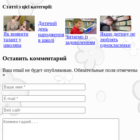
Статті з цієї категорії:
Дитячий
день
Як виявити
Якщо дитину не
народження
Читаємо із
талант у
люблять
в школі
задоволенням
школяра
однокласники
Оставить комментарий
Ваш email не будет опубликован. Обязательные поля отмечены
*