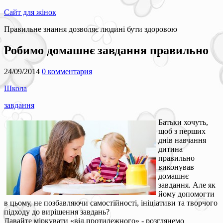
Сайт для жінок
Правильне знання дозволяє людині бути здоровою
Робимо домашнє завдання правильно
24/09/2014
0 комментария
Школа
завдання
Батьки хочуть,
щоб з перших
днів навчання
дитина
правильно
виконував
домашнє
завдання. Але як
йому допомогти
в цьому, не позбавляючи самостійності, ініціативи та творчого
підходу до вирішення завдань?
Давайте міркувати «від протилежного» - розглянемо