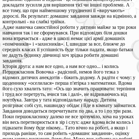
докладати зусилля для вирішення тієї чи іншої проблеми. А
все тому, що при найменшому утрудненні її «виручають»
дорослі. Як результат: домашнє завдання завжди на відмінно, а
контрольні - на слабкі трійки.
Адже навичка самостійної роботи у дитини майже за три роки
навчання так і не сформувався. При відповідях біля дошки
вона втрачається - адже в школі немає цієї армії домашніх
«помічників» і «захисників». І, швидше за все, ближче до
середніх класах її успішність буде тільки падати, якщо батьки
не дадуть будинку дівчинці хоч зрідка робити домашні
завдання.
Історія друга: а нам все одно, а нам все одно... і колись
Першокласник Вовочка - радісний, немов його тезка з
відомих дитячих анекдотів - біжить додому. А радіти є чому: у
щоденнику «оселилася» перша п'ятірка з математики. Вдома
його сухо хвалить тато: «Ось що значить працювати: терпіння
і труд все перетруть, вчися так і далі», не відриваючись від
ноутбука. Завтра у тата відповідальну нараду. Дитина
розігріває собі суп, нашвидку обідає і йде в кімнату займатися.
Завдання доводиться перечитувати по два, а то і по три рази.
Поки першокласнику далеко не все зрозуміло, хоча на уроках
він весь перетворюється в зір і слух: адже вдома всім колись і
підказати йому буде нікому... Тато вічно на роботі, а якщо і
приходь раніше, то сам робить «домашнє завдання», оцінку
яким завтра виставить йому бос. Мама теж зайнята на роботі,