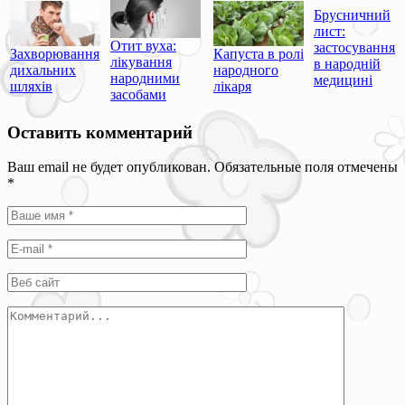
Брусничний
лист:
Отит вуха:
застосування
Захворювання
Капуста в ролі
лікування
в народній
дихальних
народного
народними
медицині
шляхів
лікаря
засобами
Оставить комментарий
Ваш email не будет опубликован. Обязательные поля отмечены
*