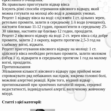
Як правильно приготувати відвар вівса
Існують різні способи отримання вівсяного відвару, який
можна готувати на молоці або воді в домашніх умовах.
Рецепт 1 відвару вівса на воді: слід взяти 1 ст. цільних зерен,
ретельно промити, залити в середньому 1 л води (очищеної),
настояти близько 11-12 годин, прокип'ятити в середньому 25-
30 хвилин, настояти ще близько 12 годин, процідити.
Рецепт 2 вівсяного відвару на воді: 2 ст. зерен вівса слід добре
промити, залити 2 л окропу, варити протягом 2,5-3 год на
слабкому вогні, віджати.
Рецепт приготування вівсяного відвару на молоці: 1 ст.
цілісного вівса необхідно ретельно промити, залити молоком
(об'єм 1 л), відварити в середньому протягом 1 год на малому
вогні, процідити.
Протипоказання
Збільшення кількості вівсяного відвару при прийомі може
спровокувати ряд небажаних наслідків, зокрема головні болі,
можливі алергічні реакції. Крім того, водний відвар
протипоказаний при хронічних патологій нирок, серцевої
недостатності, індивідуальної алергії, вилученому жовчному
міхурі.
Статті з цієї категорії: