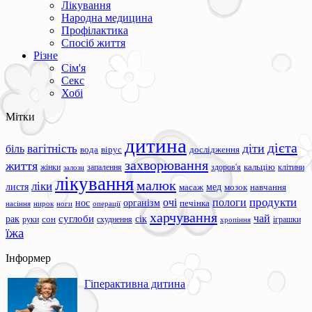
Лікування
Народна медицина
Профілактика
Спосіб життя
Різне
Сім'я
Секс
Хобі
Мітки
дитина
дієта
вагітність
діти
біль
вода
вірус
дослідження
захворювання
життя
жінки
запалення
здоров'я
кальцію
клітини
залози
лікування
малюк
ліки
листя
мед
масаж
мозок
навчання
продукти
очі
пологи
нос
організм
печінка
ноги
операції
насіння
нирок
харчування
чай
суглоби
сік
рак
сон
руки
схуднення
іграшки
хропіння
їжа
Інформер
Гіперактивна дитина