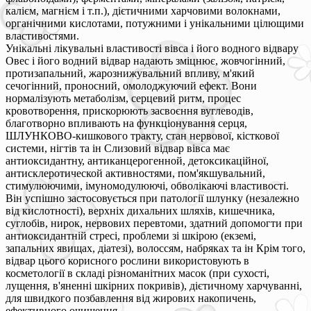
калієм, магнієм і т.п.), дієтичними харчовими волокнами,
органічними кислотами, потужними і унікальними цілющими
властивостями.
Унікальні лікувальні властивості вівса і його водного відвару
Овес і його водний відвар надають зміцнює, жовчогінний,
протизапальний, жарознижувальний впливу, м'який
сечогінний, проносний, омолоджуючий ефект. Вони
нормалізують метаболізм, серцевий ритм, процес
кровотворення, прискорюють засвоєння вуглеводів,
благотворно впливають на функціонування серця,
ШЛУНКОВО-кишкового тракту, стан нервової, кісткової
системи, нігтів та ін Слизовий відвар вівса має
антиоксидантну, антиканцерогенной, детоксикаційної,
антисклеротической активностями, пом'якшувальний,
стимулюючими, імуномодулюючі, обволікаючі властивості.
Він успішно застосовується при патології шлунку (незалежно
від кислотності), верхніх дихальних шляхів, кишечника,
суглобів, нирок, нервових перевтоми, здатний допомогти при
антиоксидантній стресі, проблеми зі шкірою (екземі,
запальних явищах, діатезі), волоссям, набряках та ін Крім того,
відвар цього корисного рослини використовують в
косметології в складі різноманітних масок (при сухості,
лущення, в'яненні шкірних покривів), дієтичному харчуванні,
для швидкого позбавлення від жирових накопичень,
ефективного очищення.