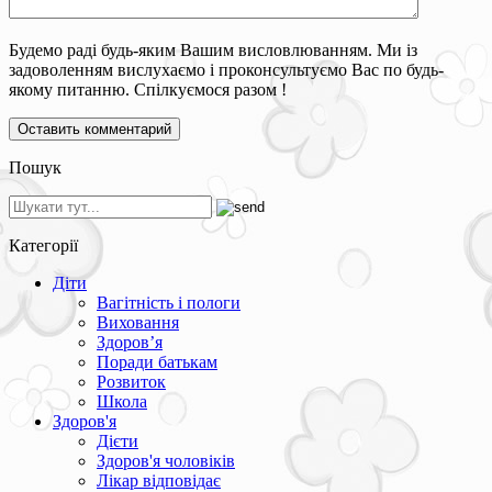
Будемо раді будь-яким Вашим висловлюванням. Ми із
задоволенням вислухаємо і проконсультуємо Вас по будь-
якому питанню. Спілкуємося разом !
Пошук
Категорії
Діти
Вагітність і пологи
Виховання
Здоров’я
Поради батькам
Розвиток
Школа
Здоров'я
Дієти
Здоров'я чоловіків
Лікар відповідає