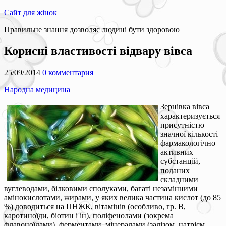
Сайт для жінок
Правильне знання дозволяє людині бути здоровою
Корисні властивості відвару вівса
25/09/2014
0 комментария
Народна медицина
Зернівка вівса
характеризується
присутністю
значної кількості
фармакологічно
активних
субстанцій,
поданих
складними
вуглеводами, білковими сполуками, багаті незамінними
амінокислотами, жирами, у яких велика частина кислот (до 85
%) доводиться на ПНЖК, вітамінів (особливо, гр. В,
каротиноїди, біотин і ін), поліфенолами (зокрема
флавоноїдами), ферментами, мінералами (залізом, натрієм,