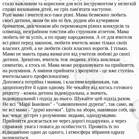
стало важливим та корисним для всіх інструментом у нелегкій
справі виховання дітей, не гріх пам'ятати наступне.
Ролі мами і вчителі все-таки різні. Мама безмежно любить
своєї дитини, яким би він ні був, рудим або кучерявим
брюнетом, двієчником або переможцем різних конкурсів та
олімпіад, незграбним товстим або струнким атлетом. Мама
любить не за успіх, а по праву народження. А от для вчителя
всі рівні перед законом, любити вчитель може тільки своїх
власних дітей, а не любити своїх власних ворогів. І тільки.
Мами не мають права вимагати від учителя любові до своєї
дитини. Зрештою, вчитель теж людина: хтось викликає
симпатію, а хтось ні. Мама може розраховувати на прийняття,
на розуміння. А вміння прийняти і зрозуміти - це вже ступінь
вчительського професіоналізму.
Допомога потрібна і мамам, і класним керівникам, так
запропонуйте її один одному. Не чекайте від когось готового
рецепту - кожна дитина індивідуальна, а значить,
індивідуальний і підхід до нього. Шукайте цей підхід разом.
Не всі "Марії Іванівни" - "самовпевнені дурепи", так само, як
не всі мами - "дурні квочки". Ідіть на збори, навіявши собі, що
вас чекає зустріч з розумними людьми, однодумцями.
Прийняття досягається не через дорогі подарунки, а через
справжнє увага і повага до особистості. Проявіть їх по
відношенню один до одного, і атмосфера зібрання одразу
розрядиться.