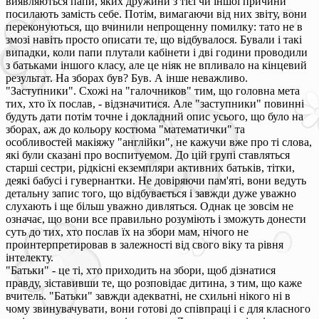
виявляються папи, яких дружини з тієї чи іншої причини
посилають замість себе. Потім, вимагаючи від них звіту, вони
переконуються, що вчинили непрощенну помилку: тато не в
змозі навіть просто описати те, що відбувалося. Бували і такі
випадки, коли папи плутали кабінети і дві години проводили
з батьками іншого класу, але це ніяк не впливало на кінцевий
результат. На зборах був? Був. А інше неважливо.
"Заступники". Схожі на "галочников" тим, що головна мета
тих, хто їх послав, - відзначитися. Але "заступники" повинні
будуть дати потім точне і докладний опис усього, що було на
зборах, аж до кольору костюма "математички" та
особливостей макіяжу "англійки", не кажучи вже про ті слова,
які були сказані про воспитуемом. До цій групі ставляться
старші сестри, рідкісні екземпляри активних батьків, тітки,
деякі бабусі і гувернантки. Не довіряючи пам'яті, вони ведуть
детальну запис того, що відбувається і завжди дуже уважно
слухають і ще більш уважно дивляться. Однак це зовсім не
означає, що вони все правильно розуміють і зможуть донести
суть до тих, хто послав їх на збори мам, нічого не
проинтерпретировав в залежності від свого віку та рівня
інтелекту.
"Батьки" - це ті, хто приходить на збори, щоб дізнатися
правду, зіставивши те, що розповідає дитина, з тим, що каже
вчитель. "Батьки" завжди адекватні, не схильні нікого ні в
чому звинувачувати, вони готові до співпраці і є для класного