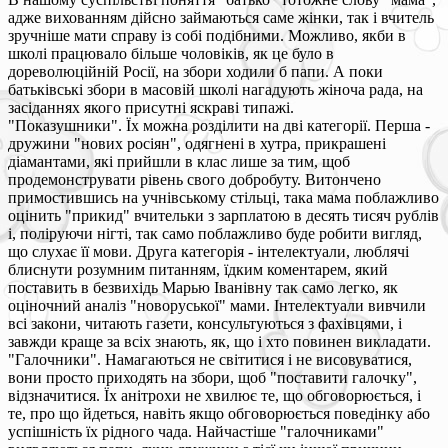
адже вихованням дійсно займаються саме жінки, так і вчитель
зручніше мати справу із собі подібними. Можливо, якби в
школі працювало більше чоловіків, як це було в
дореволюційній Росії, на збори ходили б папи. А поки
батьківські збори в масовій школі нагадують жіноча рада, на
засіданнях якого присутні яскраві типажі.
"Показушники". Їх можна розділити на дві категорії. Перша -
дружини "нових росіян", одягнені в хутра, прикрашені
діамантами, які прийшли в клас лише за тим, щоб
продемонструвати рівень свого добробуту. Витончено
примостившись на учнівському стільці, така мама поблажливо
оцінить "прикид" вчительки з зарплатою в десять тисяч рублів
і, поліруючи нігті, так само поблажливо буде робити вигляд,
що слухає її мови. Друга категорія - інтелектуали, люблячі
блиснути розумним питанням, їдким коментарем, який
поставить в безвихідь Марью Іванівну так само легко, як
оціночний аналіз "новоруської" мами. Інтелектуали вивчили
всі закони, читають газети, консультуються з фахівцями, і
завжди краще за всіх знають, як, що і хто повинен викладати.
"Галочники". Намагаються не світитися і не висовуватися,
вони просто приходять на збори, щоб "поставити галочку",
відзначитися. Їх анітрохи не хвилює те, що обговорюється, і
те, про що йдеться, навіть якщо обговорюється поведінку або
успішність їх рідного чада. Найчастіше "галочниками"