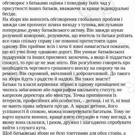
обговорює з батьками оцінки і поведінку їхніх чад у
присутності інших батьків, вважаючи за краще індивідуальні
бесіди.
На збори він виносить обговорення глобальних проблем і
завжди сам пропонує шляхи виходу з тупика, вислухавши
попередньо думку батьківського активу. Він завжди шукає
розумний компроміс, розуміючи, що вчитель та батьки роблять
все-таки спільну справу і не повинні протистояти один
одному. Він приймає всіх і хоча б зовні намагається показати,
що всі учні йому однаково дорогі. Він уникає батьківських
подарунків та інших приємних заохочень, а якщо й піддається
спокусі, то про це не знає ніхто. Він розгублено говорить про
необхідність чергового грошового внеску на охорону чи на
ремонт. Він скромний, ввічливий і доброзичливий. До такого
на збори йдуть з радістю й надією. Ви таких знаєте?
Батьки та класні керівники зібрані в одному приміщенні не
чиєюсь забаганкою або параграфом шкільного статуту, не
капризом директора або міністра. Точка припинення їх
інтересів, професійних або особистих, - дитина, і ні ті, ні інші
не мають права забувати про це. А заради дитини, його
успішності й спокою, можна пожертвувати багатьом. Тому не
варто шукати винних, краще взяти ситуацію в тому вигляді, в
якому вона склалася, і разом, дружно і злагоджено спробувати
вийти з глухого кута.
Щоб батьківські збори не було тортурами для обох сторін, а