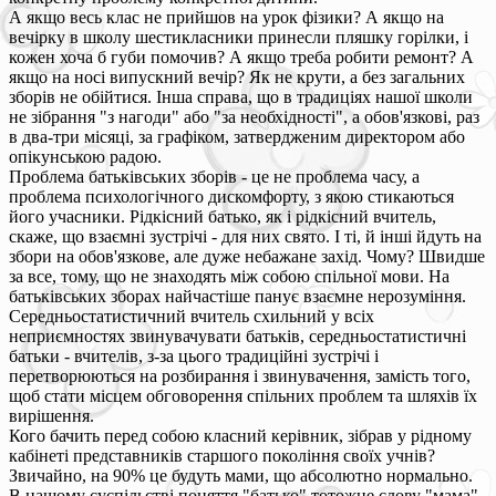
А якщо весь клас не прийшов на урок фізики? А якщо на
вечірку в школу шестикласники принесли пляшку горілки, і
кожен хоча б губи помочив? А якщо треба робити ремонт? А
якщо на носі випускний вечір? Як не крути, а без загальних
зборів не обійтися. Інша справа, що в традиціях нашої школи
не зібрання "з нагоди" або "за необхідності", а обов'язкові, раз
в два-три місяці, за графіком, затвердженим директором або
опікунською радою.
Проблема батьківських зборів - це не проблема часу, а
проблема психологічного дискомфорту, з якою стикаються
його учасники. Рідкісний батько, як і рідкісний вчитель,
скаже, що взаємні зустрічі - для них свято. І ті, й інші йдуть на
збори на обов'язкове, але дуже небажане захід. Чому? Швидше
за все, тому, що не знаходять між собою спільної мови. На
батьківських зборах найчастіше панує взаємне нерозуміння.
Середньостатистичний вчитель схильний у всіх
неприємностях звинувачувати батьків, середньостатистичні
батьки - вчителів, з-за цього традиційні зустрічі і
перетворюються на розбирання і звинувачення, замість того,
щоб стати місцем обговорення спільних проблем та шляхів їх
вирішення.
Кого бачить перед собою класний керівник, зібрав у рідному
кабінеті представників старшого покоління своїх учнів?
Звичайно, на 90% це будуть мами, що абсолютно нормально.
В нашому суспільстві поняття "батько" тотожне слову "мама",