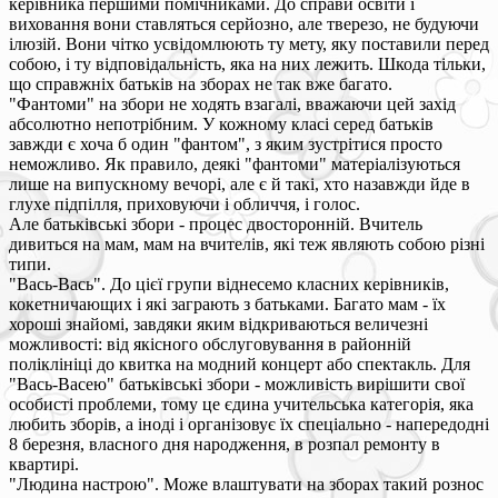
керівника першими помічниками. До справи освіти і
виховання вони ставляться серйозно, але тверезо, не будуючи
ілюзій. Вони чітко усвідомлюють ту мету, яку поставили перед
собою, і ту відповідальність, яка на них лежить. Шкода тільки,
що справжніх батьків на зборах не так вже багато.
"Фантоми" на збори не ходять взагалі, вважаючи цей захід
абсолютно непотрібним. У кожному класі серед батьків
завжди є хоча б один "фантом", з яким зустрітися просто
неможливо. Як правило, деякі "фантоми" матеріалізуються
лише на випускному вечорі, але є й такі, хто назавжди йде в
глухе підпілля, приховуючи і обличчя, і голос.
Але батьківські збори - процес двосторонній. Вчитель
дивиться на мам, мам на вчителів, які теж являють собою різні
типи.
"Вась-Вась". До цієї групи віднесемо класних керівників,
кокетничающих і які заграють з батьками. Багато мам - їх
хороші знайомі, завдяки яким відкриваються величезні
можливості: від якісного обслуговування в районній
поліклініці до квитка на модний концерт або спектакль. Для
"Вась-Васею" батьківські збори - можливість вирішити свої
особисті проблеми, тому це єдина учительська категорія, яка
любить зборів, а іноді і організовує їх спеціально - напередодні
8 березня, власного дня народження, в розпал ремонту в
квартирі.
"Людина настрою". Може влаштувати на зборах такий рознос