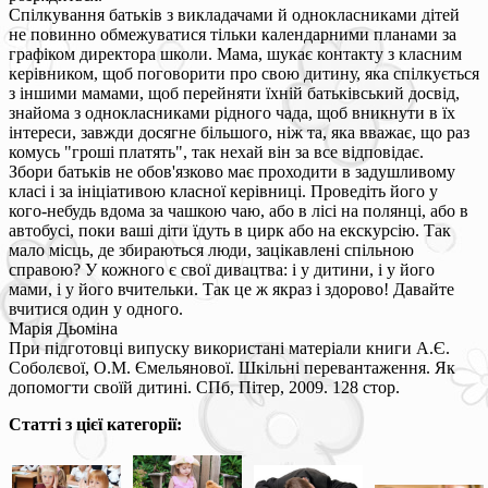
Спілкування батьків з викладачами й однокласниками дітей
не повинно обмежуватися тільки календарними планами за
графіком директора школи. Мама, шукає контакту з класним
керівником, щоб поговорити про свою дитину, яка спілкується
з іншими мамами, щоб перейняти їхній батьківський досвід,
знайома з однокласниками рідного чада, щоб вникнути в їх
інтереси, завжди досягне більшого, ніж та, яка вважає, що раз
комусь "гроші платять", так нехай він за все відповідає.
Збори батьків не обов'язково має проходити в задушливому
класі і за ініціативою класної керівниці. Проведіть його у
кого-небудь вдома за чашкою чаю, або в лісі на полянці, або в
автобусі, поки ваші діти їдуть в цирк або на екскурсію. Так
мало місць, де збираються люди, зацікавлені спільною
справою? У кожного є свої дивацтва: і у дитини, і у його
мами, і у його вчительки. Так це ж якраз і здорово! Давайте
вчитися один у одного.
Марія Дьоміна
При підготовці випуску використані матеріали книги А.Є.
Соболєвої, О.М. Ємельянової. Шкільні перевантаження. Як
допомогти своїй дитині. СПб, Пітер, 2009. 128 стор.
Статті з цієї категорії: