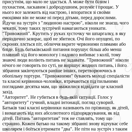
присутнім, що мало не здасться. А може бути білим і
пухнастим, ласкавим і добродушним, розуміє і прощає. У
нього все залежить від настрою, і впоратися зі своїми
емоціями він не може ні перед дітьми, перед дорослими.
Йдучи на зустріч з "людиною настрою", ніколи не знаєш, чого
чекати, тому таких зустрічей намагаються уникати.
"Тривожний". Крутить у руках хусточку чи шпаргалку, в яку
періодично зазирає, щоб не збитися. Очі його опущені, по
скронях ллється піт, обличчя вкрите червоними плямами або
бліде. Будь батьківський питання порушує більш або менш
плавний хід його монологу і надовго вибиває з колії, тому
знаючі люди воліють питань не задавати. "Тривожний" ніколи
нічого не говорить по суті, не вирішує жодних питань, і його
зібрання закінчуються раніше інших, перетворюючись в
обопільну тортури. "Тривожними" бувають молоді спеціалісти
та класні керівники-чоловіки, втрачаються під пильними
поглядами десятка мам, що зважилися відвідати це класний
захід.
"Авторитет". Не губиться в будь-якій ситуації. Голос у
"авторитету" гучний, владні інтонації, погляд суворий.
Батьків такі класні керівники називають по прізвищу, як дітей,
і вимагають від них абсолютного підпорядкування, як від
дітей. Питань "авторитетам" теж не ставлять, тому що
страшно. Кожен батько на такому зібранні знову відчуває себе
школярем і боїться отримати "два". Не піти на зустріч з таким