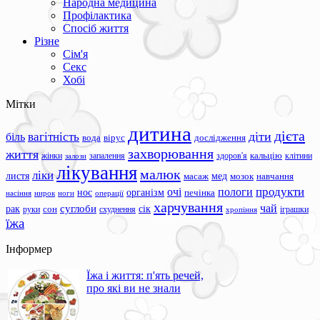
Народна медицина
Профілактика
Спосіб життя
Різне
Сім'я
Секс
Хобі
Мітки
дитина
дієта
вагітність
діти
біль
вода
вірус
дослідження
захворювання
життя
жінки
запалення
здоров'я
кальцію
клітини
залози
лікування
малюк
ліки
листя
мед
масаж
мозок
навчання
продукти
очі
пологи
нос
організм
печінка
ноги
операції
насіння
нирок
харчування
чай
суглоби
сік
рак
сон
руки
схуднення
іграшки
хропіння
їжа
Інформер
Їжа і життя: п'ять речей,
про які ви не знали