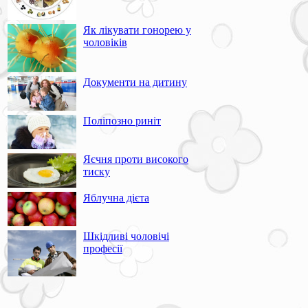
Як лікувати гонорею у
чоловіків
Документи на дитину
Поліпозно риніт
Яєчня проти високого
тиску
Яблучна дієта
Шкідливі чоловічі
професії