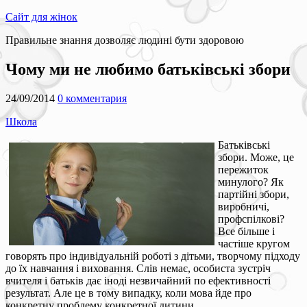
Сайт для жінок
Правильне знання дозволяє людині бути здоровою
Чому ми не любимо батьківські збори
24/09/2014
0 комментария
Школа
Батьківські
збори. Може, це
пережиток
минулого? Як
партійні збори,
виробничі,
профспілкові?
Все більше і
частіше кругом
говорять про індивідуальній роботі з дітьми, творчому підходу
до їх навчання і виховання. Слів немає, особиста зустріч
вчителя і батьків дає іноді незвичайний по ефективності
результат. Але це в тому випадку, коли мова йде про
конкретну проблему конкретної дитини.