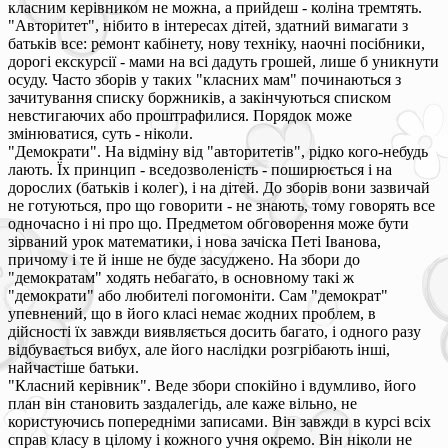
класним керівником не можна, а прийдеш - коліна тремтять.
"Авторитет", нібито в інтересах дітей, здатний вимагати з
батьків все: ремонт кабінету, нову техніку, наочні посібники,
дорогі екскурсії - мами на всі дадуть грошей, лише б уникнути
осуду. Часто зборів у таких "класних мам" починаються з
зачитування списку боржників, а закінчуються списком
невстигаючих або проштрафилися. Порядок може
змінюватися, суть - ніколи.
"Демократи". На відміну від "авторитетів", рідко кого-небудь
лають. Їх принцип - вседозволеність - поширюється і на
дорослих (батьків і колег), і на дітей. До зборів вони зазвичай
не готуються, про що говорити - не знають, тому говорять все
одночасно і ні про що. Предметом обговорення може бути
зірваний урок математики, і нова зачіска Петі Іванова,
причому і те й інше не буде засуджено. На збори до
"демократам" ходять небагато, в основному такі ж
"демократи" або любителі погомоніти. Сам "демократ"
упевнений, що в його класі немає жодних проблем, в
дійсності їх завжди виявляється досить багато, і одного разу
відбувається вибух, але його наслідки розгрібають інші,
найчастіше батьки.
"Класний керівник". Веде збори спокійно і вдумливо, його
план він становить заздалегідь, але каже вільно, не
користуючись попередніми записами. Він завжди в курсі всіх
справ класу в цілому і кожного учня окремо. Він ніколи не