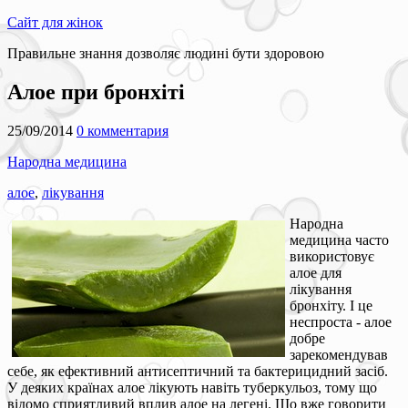
Сайт для жінок
Правильне знання дозволяє людині бути здоровою
Алое при бронхіті
25/09/2014
0 комментария
Народна медицина
алое
,
лікування
Народна
медицина часто
використовує
алое для
лікування
бронхіту. І це
неспроста - алое
добре
зарекомендував
себе, як ефективний антисептичний та бактерицидний засіб.
У деяких країнах алое лікують навіть туберкульоз, тому що
відомо сприятливий вплив алое на легені. Що вже говорити