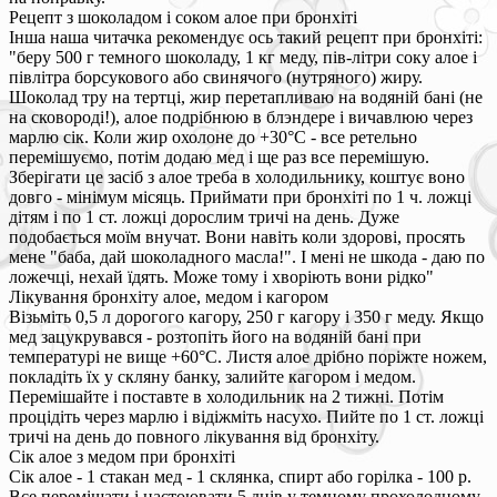
Рецепт з шоколадом і соком алое при бронхіті
Інша наша читачка рекомендує ось такий рецепт при бронхіті:
"беру 500 г темного шоколаду, 1 кг меду, пів-літри соку алое і
півлітра борсукового або свинячого (нутряного) жиру.
Шоколад тру на тертці, жир перетапливаю на водяній бані (не
на сковороді!), алое подрібнюю в блэндере і вичавлюю через
марлю сік. Коли жир охолоне до +30°С - все ретельно
перемішуємо, потім додаю мед і ще раз все перемішую.
Зберігати це засіб з алое треба в холодильнику, коштує воно
довго - мінімум місяць. Приймати при бронхіті по 1 ч. ложці
дітям і по 1 ст. ложці дорослим тричі на день. Дуже
подобається моїм внучат. Вони навіть коли здорові, просять
мене "баба, дай шоколадного масла!". І мені не шкода - даю по
ложечці, нехай їдять. Може тому і хворіють вони рідко"
Лікування бронхіту алое, медом і кагором
Візьміть 0,5 л дорогого кагору, 250 г кагору і 350 г меду. Якщо
мед зацукрувався - розтопіть його на водяній бані при
температурі не вище +60°С. Листя алое дрібно поріжте ножем,
покладіть їх у скляну банку, залийте кагором і медом.
Перемішайте і поставте в холодильник на 2 тижні. Потім
процідіть через марлю і відіжміть насухо. Пийте по 1 ст. ложці
тричі на день до повного лікування від бронхіту.
Сік алое з медом при бронхіті
Сік алое - 1 стакан мед - 1 склянка, спирт або горілка - 100 р.
Все перемішати і настоювати 5 днів у темному прохолодному