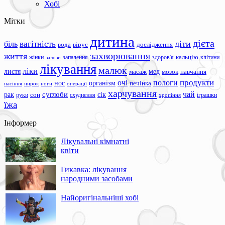
Хобі
Мітки
дитина
дієта
вагітність
діти
біль
вода
вірус
дослідження
захворювання
життя
жінки
запалення
здоров'я
кальцію
клітини
залози
лікування
малюк
ліки
листя
мед
масаж
мозок
навчання
продукти
очі
пологи
нос
організм
печінка
ноги
операції
насіння
нирок
харчування
чай
суглоби
сік
рак
сон
руки
схуднення
іграшки
хропіння
їжа
Інформер
Лікувальні кімнатні
квіти
Гикавка: лікування
народними засобами
Найоригінальніші хобі