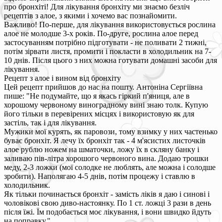
про бронхіті! Для лікування бронхіту ми знаємо безліч
рецептів з алое, з якими і хочемо вас познайомити.
Важливо! По-перше, для лікування використовується рослина
алое не молодше 3-х років. По-друге, рослина алое перед
застосуванням потрібно підготувати - не поливати 2 тижні,
потім зірвати листя, промити і покласти в холодильник на 7-
10 днів. Після цього з них можна готувати домашні засоби для
лікування.
Рецепт з алое і вином від бронхіту
Цей рецепт прийшов до нас на пошту. Антоніна Сергіївна
пише: "Не подумайте, що я якась гіркий п'яниця, але в
хорошому червоному виноградному вині знаю толк. Купую
його тільки в перевірених місцях і використовую як для
застіль, так і для лікування.
Мужики мої курять, як паровози, тому взимку у них частенько
буває бронхіт. Я лечу їх бронхіт так - 4 м'ясистих листочків
алое рублю ножем на шматочки, ложу їх в скляну банку і
заливаю пів-літра хорошого червоного вина. Додаю трошки
меду, 2-3 ложки (мої солодке не люблять, але можна і солодше
зробити). Наполягаю 4-5 днів, потім процежу і ставлю в
холодильник.
Як тільки починається бронхіт - замість ліків я даю і синові і
чоловікові свою диво-настоянку. По 1 ст. ложці 3 рази в день
після їжі. Їм подобається моє лікування, і вони швидко йдуть
на поправку."