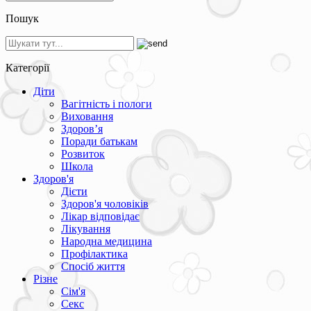
Пошук
Категорії
Діти
Вагітність і пологи
Виховання
Здоров’я
Поради батькам
Розвиток
Школа
Здоров'я
Дієти
Здоров'я чоловіків
Лікар відповідає
Лікування
Народна медицина
Профілактика
Спосіб життя
Різне
Сім'я
Секс