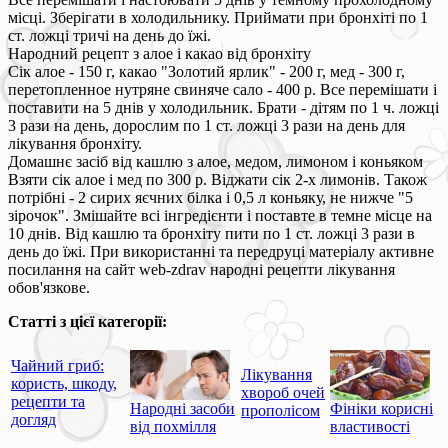
місці. Зберігати в холодильнику. Приймати при бронхіті по 1
ст. ложці тричі на день до їжі.
Народний рецепт з алое і какао від бронхіту
Сік алое - 150 г, какао "Золотий ярлик" - 200 г, мед - 300 г,
перетопленное нутряне свиняче сало - 400 р. Все перемішати і
поставити на 5 днів у холодильник. Брати - дітям по 1 ч. ложці
3 рази на день, дорослим по 1 ст. ложці 3 рази на день для
лікування бронхіту.
Домашнє засіб від кашлю з алое, медом, лимоном і коньяком
Взяти сік алое і мед по 300 р. Віджати сік 2-х лимонів. Також
потрібні - 2 сирих яєчних білка і 0,5 л коньяку, не нижче "5
зірочок". Змішайте всі інгредієнти і поставте в темне місце на
10 днів. Від кашлю та бронхіту пити по 1 ст. ложці 3 рази в
день до їжі. При використанні та передруці матеріалу активне
посилання на сайт web-zdrav народні рецепти лікування
обов'язкове.
Статті з цієї категорії:
Чайний гриб:
Лікування
користь, шкоду,
хвороб очей
рецепти та
Народні засоби
Фініки корисні
прополісом
догляд
від похмілля
властивості