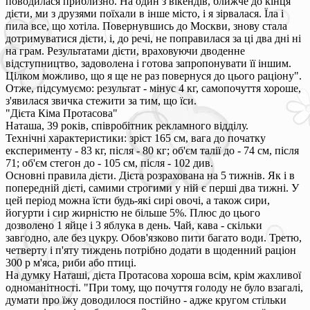
поводилася приблизно. На один з вікендів, ближче до кінця
дієти, ми з друзями поїхали в інше місто, і я зірвалася. Їла і
пила все, що хотіла. Повернувшись до Москви, знову стала
дотримуватися дієти, і, до речі, не поправилася за ці два дні ні
на грам. Результатами дієти, враховуючи дводенне
відступництво, задоволена і готова запропонувати її іншим.
Цілком можливо, що я ще не раз повернуся до цього раціону".
Отже, підсумуємо: результат - мінус 4 кг, самопочуття хороше,
з'явилася звичка стежити за тим, що їси.
"Дієта Кіма Протасова"
Наташа, 39 років, співробітник рекламного відділу.
Технічні характеристики: зріст 165 см, вага до початку
експерименту - 83 кг, після - 80 кг; об'єм талії до - 74 см, після
71; об'єм стегон до - 105 см, після - 102 див.
Основні правила дієти. Дієта розрахована на 5 тижнів. Як і в
попередній дієті, самими строгими у ній є перші два тижні. У
цей період можна їсти будь-які сирі овочі, а також сири,
йогурти і сир жирністю не більше 5%. Плюс до цього
дозволено 1 яйце і 3 яблука в день. Чай, кава - скільки
завгодно, але без цукру. Обов'язково пити багато води. Третю,
четверту і п'яту тиждень потрібно додати в щоденний раціон
300 р м'яса, риби або птиці.
На думку Наташі, дієта Протасова хороша всім, крім жахливої
одноманітності. "При тому, що почуття голоду не було взагалі,
думати про їжу доводилося постійно - адже кругом стільки