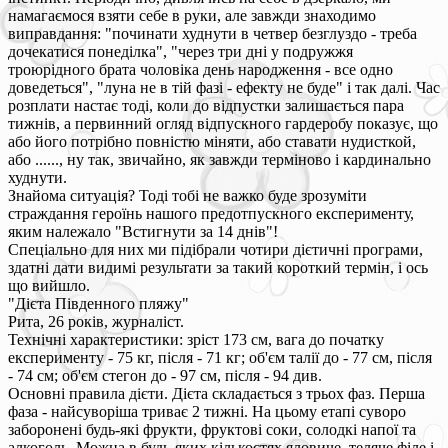
намагаємося взяти себе в руки, але завжди знаходимо
виправдання: "починати худнути в четвер безглуздо - треба
дочекатися понеділка", "через три дні у подружжя
троюрідного брата чоловіка день народження - все одно
доведеться", "луна не в тій фазі - ефекту не буде" і так далі. Час
розплати настає тоді, коли до відпустки залишається пара
тижнів, а первинний огляд відпускного гардеробу показує, що
або його потрібно повністю міняти, або ставати нудисткой,
або ......, ну так, звичайно, як завжди терміново і кардинально
худнути.
Знайома ситуація? Тоді тобі не важко буде зрозуміти
страждання героїнь нашого предотпускного експерименту,
яким належало "Встигнути за 14 днів"!
Спеціально для них ми підібрали чотири дієтичні програми,
здатні дати видимі результати за такий короткий термін, і ось
що вийшло.
"Дієта Південного пляжу"
Рита, 26 років, журналіст.
Технічні характеристики: зріст 173 см, вага до початку
експерименту - 75 кг, після - 71 кг; об'єм талії до - 77 см, після
- 74 см; об'єм стегон до - 97 см, після - 94 див.
Основні правила дієти. Дієта складається з трьох фаз. Перша
фаза - найсуворіша триває 2 тижні. На цьому етапі суворо
заборонені будь-які фрукти, фруктові соки, солодкі напої та
алкоголь. Можна в будь-яких кількостях яловиче, теляче філе і