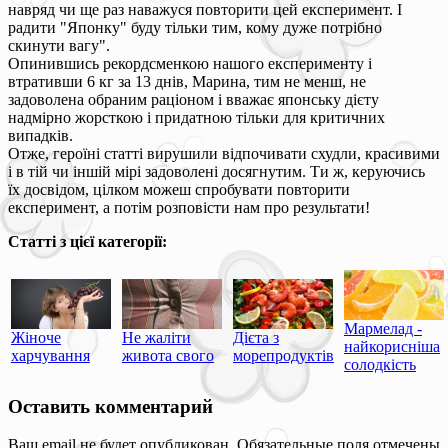
навряд чи ще раз наважуся повторити цей експеримент. І
радити "Японку" буду тільки тим, кому дуже потрібно
скинути вагу".
Опинившись рекордсменкою нашого експерименту і
втративши 6 кг за 13 днів, Марина, тим не менш, не
задоволена обраним раціоном і вважає японську дієту
надмірно жорсткою і придатною тільки для критичних
випадків.
Отже, героїні статті вирушили відпочивати схудли, красивими
і в тій чи іншій мірі задоволені досягнутим. Ти ж, керуючись
їх досвідом, цілком можеш спробувати повторити
експеримент, а потім розповісти нам про результати!
Статті з цієї категорії:
Мармелад -
Жіноче
Не жаліти
Дієта з
найкорисніша
харчування
живота свого
морепродуктів
солодкість
Оставить комментарий
Ваш email не будет опубликован. Обязательные поля отмечены