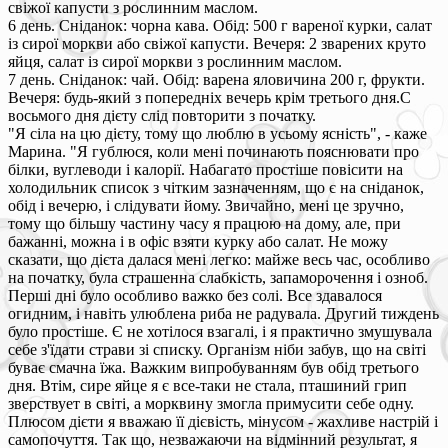
свіжої капусти з рослинним маслом.
6 день. Сніданок: чорна кава. Обід: 500 г вареної курки, салат
із сирої моркви або свіжої капусти. Вечеря: 2 зварених круто
яйця, салат із сирої моркви з рослинним маслом.
7 день. Сніданок: чай. Обід: варена яловичина 200 г, фрукти.
Вечеря: будь-який з попередніх вечерь крім третього дня.С
восьмого дня дієту слід повторити з початку.
"Я сіла на цю дієту, тому що люблю в усьому ясність", - каже
Марина. "Я гублюся, коли мені починають пояснювати про
білки, вуглеводи і калорії. Набагато простіше повісити на
холодильник список з чітким зазначенням, що є на сніданок,
обід і вечерю, і слідувати йому. Звичайно, мені це зручно,
тому що більшу частину часу я працюю на дому, але, при
бажанні, можна і в офіс взяти курку або салат. Не можу
сказати, що дієта далася мені легко: майже весь час, особливо
на початку, була страшенна слабкість, запаморочення і озноб.
Перші дні було особливо важко без солі. Все здавалося
огидним, і навіть улюблена риба не радувала. Другий тиждень
було простіше. Є не хотілося взагалі, і я практично змушувала
себе з'їдати страви зі списку. Організм ніби забув, що на світі
буває смачна їжа. Важким випробуванням був обід третього
дня. Втім, сире яйце я є все-таки не стала, пташиний грип
зверствует в світі, а морквину змогла примусити себе одну.
Плюсом дієти я вважаю її дієвість, мінусом - жахливе настрій і
самопочуття. Так що, незважаючи на відмінний результат, я