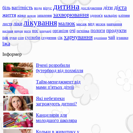
дитина
дієта
вагітність
діти
біль
вода
вірус
дослідження
захворювання
життя
жінки
запалення
здоров'я
кальцію
клітини
залози
лікування
малюк
ліки
листя
мед
масаж
мозок
навчання
продукти
очі
пологи
нос
організм
печінка
ноги
операції
насіння
нирок
харчування
чай
суглоби
сік
рак
сон
руки
схуднення
іграшки
хропіння
їжа
Інформер
Вчені розробили
бутерброд від похмілля
Тайм-менеджмент від
мами п'ятьох дітей
Які небезпеки
загрожують дитині?
Канцелярія для
молодшого школяра
Кольки в животику у