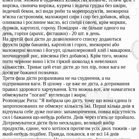
вирізка, свиняча вирізка, куряча і індича грудка без шкіри,
індичий бекон, всі види риби та морепродуктів, знежирена
м'ясна гастрономія, маложирні сири і сир без добавок, яйця,
оливкова і рослинне масло, всі спеції і овочі, крім моркви,
буряків, картоплі, гороху. Помідори - не більше одного на
день, горіхи (арахіс, фісташки) - 20 шт. в день.
На другій фазі дієти до дозволенного списку додаються
фрукти (крім бананів), картопля і горох, знежирені або
маложирні молоко і йогурт, цільнозерновий хліб і макарони,
неочищений рис, вівсянка (без добавок). Крім того, можна
пити червоне вино і їсти гіркий шоколад в невеликих
кількостях. Триває цей етап дієти до тих пір, поки вага не
досягне бажаної позначки.
Третя фаза дієти розрахована не на схуднення, а на
підтримання ваги. В цілому - це вже не дієта, а дотримання
правил здорового харчування. Їсти можна все, але намагатися
обмежувати "погані" вуглеводи і жири.
Розповідає Рита: "Я вибрала цю дієту, тому що вона єдина із
запропонованих не обмежує кількість їжі. Перші кілька днів я
відчувала себе дуже погано: запаморочення, повна відсутність
сил і бажання що-небудь робити. Днів через п'ять це пройшло.
Дотримуватися дієти було нескладно, великий вибір
продуктів, єдине, чого хотілося протягом усіх двох тижнів - це
який-небудь подібне. Правда, покаюся, я не всі 14 днів