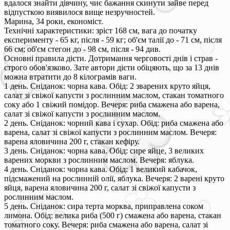
вдалося знайти дівчину, чиє бажання скинути зайве перед
відпусткою виявилося вище незручностей.
Марина, 34 роки, економіст.
Технічні характеристики: зріст 168 см, вага до початку
експерименту - 65 кг, після - 59 кг; об'єм талії до - 71 см, після
66 см; об'єм стегон до - 98 см, після - 94 див.
Основні правила дієти. Дотримання черговості днів і страв -
строго обов'язково. Зате автори дієти обіцяють, що за 13 днів
можна втратити до 8 кілограмів ваги.
1 день. Сніданок: чорна кава. Обід: 2 зварених круто яйця,
салат зі свіжої капусти з рослинним маслом, стакан томатного
соку або 1 свіжий помідор. Вечеря: риба смажена або варена,
салат зі свіжої капусти з рослинним маслом.
2 день. Сніданок: чорний кава і сухар. Обід: риба смажена або
варена, салат зі свіжої капусти з рослинним маслом. Вечеря:
варена яловичина 200 г, стакан кефіру.
3 день. Сніданок: чорна кава. Обід: сире яйце, 3 великих
варених моркви з рослинним маслом. Вечеря: яблука.
4 день. Сніданок: чорна кава. Обід: 1 великий кабачок,
підсмажений на рослинній олії, яблука. Вечеря: 2 варені круто
яйця, варена яловичина 200 г, салат зі свіжої капусти з
рослинним маслом.
5 день. Сніданок: сира терта морква, приправлена соком
лимона. Обід: велика риба (500 г) смажена або варена, стакан
томатного соку. Вечеря: риба смажена або варена, салат зі