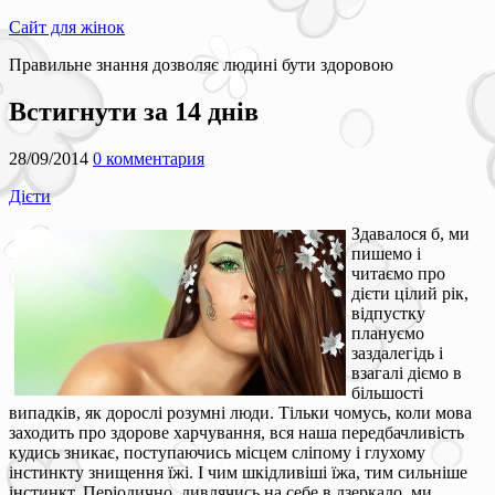
Сайт для жінок
Правильне знання дозволяє людині бути здоровою
Встигнути за 14 днів
28/09/2014
0 комментария
Дієти
Здавалося б, ми
пишемо і
читаємо про
дієти цілий рік,
відпустку
плануємо
заздалегідь і
взагалі діємо в
більшості
випадків, як дорослі розумні люди. Тільки чомусь, коли мова
заходить про здорове харчування, вся наша передбачливість
кудись зникає, поступаючись місцем сліпому і глухому
інстинкту знищення їжі. І чим шкідливіші їжа, тим сильніше
інстинкт. Періодично, дивлячись на себе в дзеркало, ми