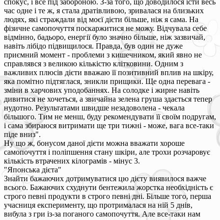
спокус, і все під забороною. З-за того, що доводилося їсти весь
час одне і те ж, я стала дратівливою, зривалася на близьких
людях, які страждали від моєї дієти більше, ніж я сама. На
фізичне самопочуття поскаржитися не можу. Відчувала себе
відмінно, бадьоро, енергії було значно більше, ніж зазвичай,
навіть лібідо підвищилося. Правда, був один не дуже
приємний момент - проблеми з кишечником, який явно не
справлявся з великою кількістю клітковини. Одним з
важливих плюсів дієти вважаю її позитивний вплив на шкіру,
яка помітно підтяглася, зникли прищики. Ще одна перевага -
зміни в харчових уподобаннях. На солодке і жирне навіть
дивитися не хочеться, а звичайна зелена груша здається тепер
нудотно. Результатами швидше незадоволена - чекала
більшого. Тим не менш, буду рекомендувати її своїм подругам,
і сама збираюся витримати ще три тижні - може, вага все-таки
піде вниз".
Ну що ж, бонусом даної дієти можна вважати хороше
самопочуття і поліпшення стану шкіри, але трохи розчаровує
кількість втрачених кілограмів - мінус 3.
"Японська дієта"
Знайти бажаючих дотримуватися цю дієту виявилося важче
всього. Бажаючих схуднути бентежила жорстка необхідність є
строго певні продукти в строго певні дні. Більше того, перша
учасниця експерименту, що протрималася на ній 5 днів,
вибула з гри із-за поганого самопочуття. Але все-таки нам