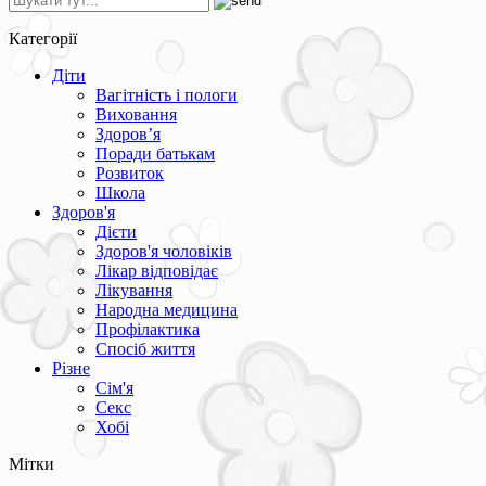
Категорії
Діти
Вагітність і пологи
Виховання
Здоров’я
Поради батькам
Розвиток
Школа
Здоров'я
Дієти
Здоров'я чоловіків
Лікар відповідає
Лікування
Народна медицина
Профілактика
Спосіб життя
Різне
Сім'я
Секс
Хобі
Мітки