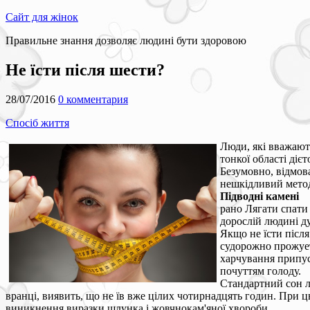
Сайт для жінок
Правильне знання дозволяє людині бути здоровою
Не їсти після шести?
28/07/2016
0 комментария
Спосіб життя
Люди, які вважають
тонкої області діє
Безумовно, відмова
нешкідливий метод
Підводні камені
рано Лягати спати 
дорослій людині д
Якщо не їсти після
судорожно прожует
харчування припус
почуттям голоду.
Стандартний сон л
вранці, виявить, що не їв вже цілих чотирнадцять годин. При
виникнення виразки шлунка і жовчнокам'яної хвороби.