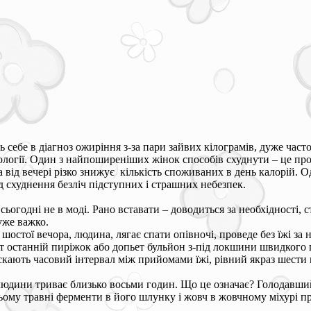
 себе в діагноз ожиріння з-за пари зайвих кілограмів, дуже част
тології. Один з найпоширеніших жінок способів схуднути – це про
 від вечері різко знижує кількість споживаних в день калорій. О
 схуднення безліч підступних і страшних небезпек.
сьогодні не в моді. Рано вставати – доводиться за необхідності,
уже важко.
 шостої вечора, людина, лягає спати опівночі, проведе без їжі з
 останній пиріжок або допьет бульйон з-під локшини швидкого 
кають часовий інтервал між прийомами їжі, рівний якраз шести 
юдини триває близько восьми годин. Що це означає? Голодавш
 цьому травні ферменти в його шлунку і жовч в жовчному міхурі