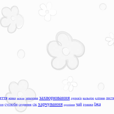
захворювання
иття
лист
жінки
запалення
здоров'я
кальцію
клітини
залози
харчування
їжа
чай
суглоби
сік
сон
схуднення
іграшки
хропіння