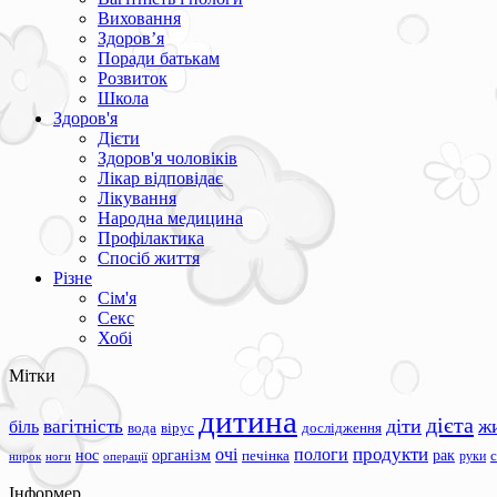
Виховання
Здоров’я
Поради батькам
Розвиток
Школа
Здоров'я
Дієти
Здоров'я чоловіків
Лікар відповідає
Лікування
Народна медицина
Профілактика
Спосіб життя
Різне
Сім'я
Секс
Хобі
Мітки
дитина
дієта
вагітність
діти
ж
біль
вода
вірус
дослідження
продукти
очі
пологи
нос
організм
рак
печінка
руки
ноги
операції
нирок
Інформер