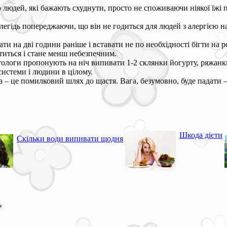
 людей, які бажають схуднути, просто не споживаючи ніякої їжі п
здалегідь попереджаючи, що він не годиться для людей з алергіє
и на дві години раніше і вставати не по необхідності бігти на роб
отиться і стане менш небезпечним.
тологи пропонують на ніч випивати 1-2 склянки йогурту, ряжанки
системи і людини в цілому.
– це помилковий шлях до щастя. Вага, безумовно, буде падати – о
Шкода дієти
Скільки води випивати щодня
*