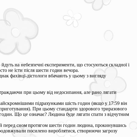
о йдуть на небезпечні експерименти, що стосуються складної і
сто не їсти після шести годин вечора.
днак фахівці-дієтологи вбачають у цьому з вигляду
 страждаючи при цьому від недосипання, але рано лягати
а найскромнішими підрахунками шість годин (якщо у 17:59 він
приготування). При цьому стандарти здорового триразового
годин. Що це означає? Людина буде лягати спати з відчутним
ий перед сном протягом шести годин людина, прокинувшись
 продовжували посилено вироблятися, створюючи загрозу