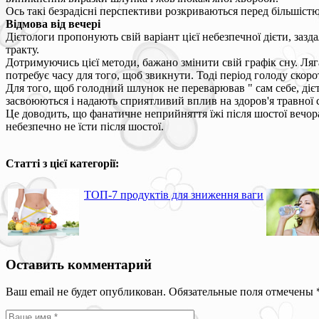
Ось такі безрадісні перспективи розкриваються перед більшістю
Відмова від вечері
Дієтологи пропонують свій варіант цієї небезпечної дієти, за
тракту.
Дотримуючись цієї методи, бажано змінити свій графік сну. Лягат
потребує часу для того, щоб звикнути. Тоді період голоду скор
Для того, щоб голодний шлунок не переварював " сам себе, діє
засвоюються і надають сприятливий вплив на здоров'я травної 
Це доводить, що фанатичне неприйняття їжі після шостої вечора 
небезпечно не їсти після шостої.
Статті з цієї категорії:
ТОП-7 продуктів для зниження ваги
Оставить комментарий
Ваш email не будет опубликован. Обязательные поля отмечены