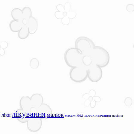
лікування
малюк
ліки
я
мед
масаж
мозок
навчання
насіння