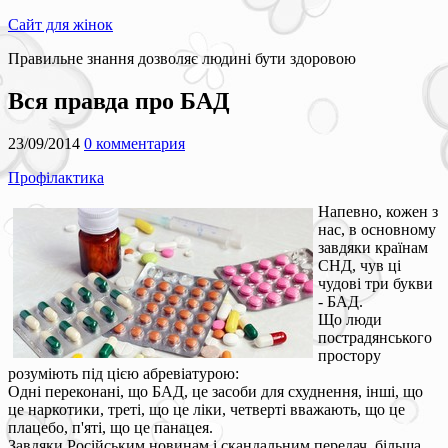
Сайт для жінок
Правильне знання дозволяє людині бути здоровою
Вся правда про БАД
23/09/2014
0 комментария
Профілактика
Напевно, кожен з
нас, в основному
завдяки країнам
СНД, чув ці
чудові три букви
- БАД.
Що люди
пострадянського
простору
розуміють під цією абревіатурою:
Одні переконані, що БАД, це засоби для схуднення, інші, що
це наркотики, треті, що це ліки, четверті вважають, що це
плацебо, п'яті, що це панацея.
Завдяки Російським новинам і скандальним передач, більша