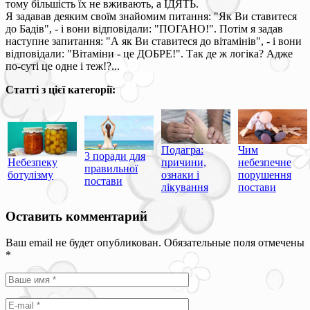
тому більшість їх не вживають, а ЇДЯТЬ.
Я задавав деяким своїм знайомим питання: "Як Ви ставитеся
до Бадів", - і вони відповідали: "ПОГАНО!". Потім я задав
наступне запитання: "А як Ви ставитеся до вітамінів", - і вони
відповідали: "Вітаміни - це ДОБРЕ!". Так де ж логіка? Адже
по-суті це одне і теж!?...
Статті з цієї категорії:
Подагра:
Чим
3 поради для
Небезпеку
причини,
небезпечне
правильної
ботулізму
ознаки і
порушення
постави
лікування
постави
Оставить комментарий
Ваш email не будет опубликован. Обязательные поля отмечены
*