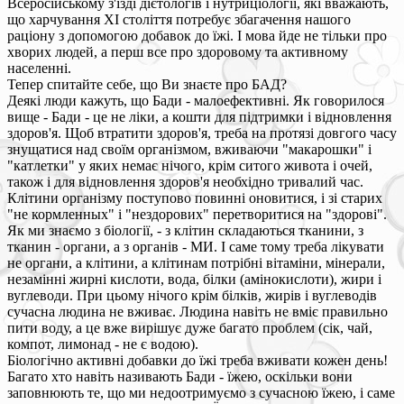
Всеросійському з'їзді дієтологів і нутриціології, які вважають,
що харчування XI століття потребує збагачення нашого
раціону з допомогою добавок до їжі. І мова йде не тільки про
хворих людей, а перш все про здоровому та активному
населенні.
Тепер спитайте себе, що Ви знаєте про БАД?
Деякі люди кажуть, що Бади - малоефективні. Як говорилося
вище - Бади - це не ліки, а кошти для підтримки і відновлення
здоров'я. Щоб втратити здоров'я, треба на протязі довгого часу
знущатися над своїм організмом, вживаючи "макарошки" і
"катлетки" у яких немає нічого, крім ситого живота і очей,
також і для відновлення здоров'я необхідно тривалий час.
Клітини організму поступово повинні оновитися, і зі старих
"не кормленных" і "нездорових" перетворитися на "здорові".
Як ми знаємо з біології, - з клітин складаються тканини, з
тканин - органи, а з органів - МИ. І саме тому треба лікувати
не органи, а клітини, а клітинам потрібні вітаміни, мінерали,
незамінні жирні кислоти, вода, білки (амінокислоти), жири і
вуглеводи. При цьому нічого крім білків, жирів і вуглеводів
сучасна людина не вживає. Людина навіть не вміє правильно
пити воду, а це вже вирішує дуже багато проблем (сік, чай,
компот, лимонад - не є водою).
Біологічно активні добавки до їжі треба вживати кожен день!
Багато хто навіть називають Бади - їжею, оскільки вони
заповнюють те, що ми недоотримуємо з сучасною їжею, і саме