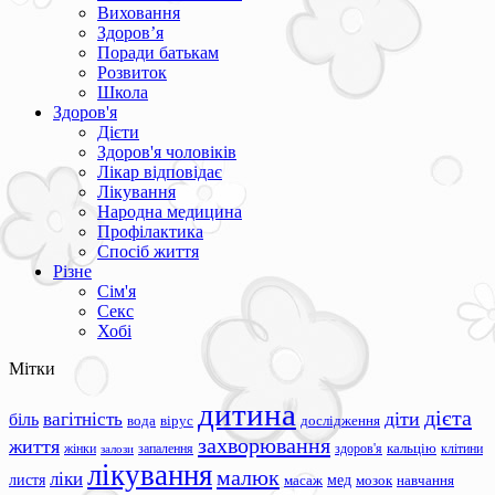
Виховання
Здоров’я
Поради батькам
Розвиток
Школа
Здоров'я
Дієти
Здоров'я чоловіків
Лікар відповідає
Лікування
Народна медицина
Профілактика
Спосіб життя
Різне
Сім'я
Секс
Хобі
Мітки
дитина
дієта
вагітність
діти
біль
вода
вірус
дослідження
захворювання
життя
жінки
запалення
здоров'я
кальцію
клітини
залози
лікування
малюк
ліки
листя
мед
масаж
мозок
навчання