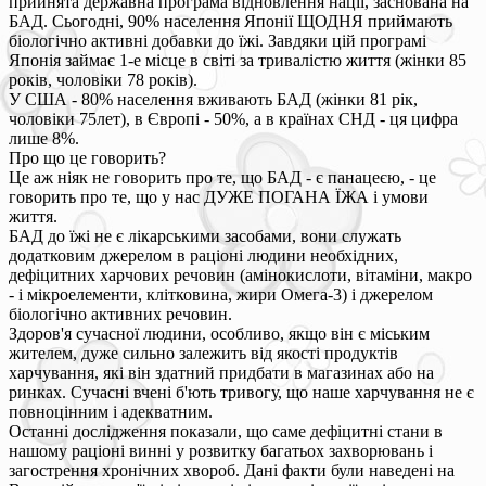
прийнята державна програма відновлення нації, заснована на
БАД. Сьогодні, 90% населення Японії ЩОДНЯ приймають
біологічно активні добавки до їжі. Завдяки цій програмі
Японія займає 1-е місце в світі за тривалістю життя (жінки 85
років, чоловіки 78 років).
У США - 80% населення вживають БАД (жінки 81 рік,
чоловіки 75лет), в Європі - 50%, а в країнах СНД - ця цифра
лише 8%.
Про що це говорить?
Це аж ніяк не говорить про те, що БАД - є панацеєю, - це
говорить про те, що у нас ДУЖЕ ПОГАНА ЇЖА і умови
життя.
БАД до їжі не є лікарськими засобами, вони служать
додатковим джерелом в раціоні людини необхідних,
дефіцитних харчових речовин (амінокислоти, вітаміни, макро
- і мікроелементи, клітковина, жири Омега-3) і джерелом
біологічно активних речовин.
Здоров'я сучасної людини, особливо, якщо він є міським
жителем, дуже сильно залежить від якості продуктів
харчування, які він здатний придбати в магазинах або на
ринках. Сучасні вчені б'ють тривогу, що наше харчування не є
повноцінним і адекватним.
Останні дослідження показали, що саме дефіцитні стани в
нашому раціоні винні у розвитку багатьох захворювань і
загострення хронічних хвороб. Дані факти були наведені на