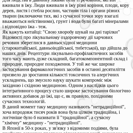
вживали в їжу. Люди вживали в їжу різні коріння, плоди, кору
дерев, листя і стебла рослин, частини тіла і органи різних
тварин (включаючи тих, які з сучасної точки зору взагалі
вважаються неїстівними), грунт і вода були багаті мінералами
і відповідно їжа - теж.
Як кажуть китайці: "Свою хворобу шукай на дні тарілки"
Відомості про лікувальному оздоровчому дії харчових
речовин збереглися в давньосхідної медицини
(старокитайської, давньоіндійської, тибетської), що дійшла до
наших днів. Рецептури лікувально-профілактичних засобів
того часу мають дуже складний, багатокомпонентний склад і
природне, природне походження. У той же час широке
застосування фармакологічних засобів в останні десятиліття
призвело до зростання кількості токсичних та алергічних
ускладнень, що змусило науку шукати компроміс між
західною і східною медициною. Одним з наслідків цього
інтегративного процесу стало широке застосування біологічно
активних добавок до їжі, що є, як правило, похідними
сучасних технологій.
В даний момент таку медицину називають "нетрадиційної",
хоча впродовж тисяч років вона була цілком традиційна, і
логічніше було б називати її "традиційної", а сучасну
"хімічну" медицину - "нетрадиційної".
В Японії в 50-х роках, у зв'язку з відомими подіями, була