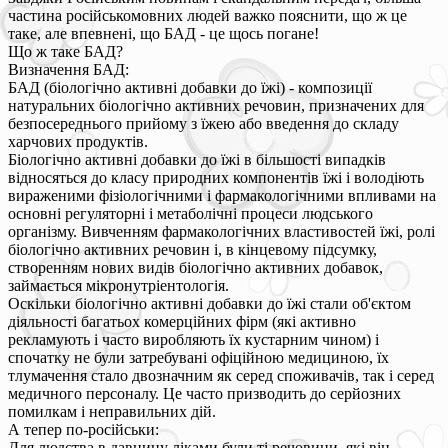
частина російськомовних людей важко пояснити, що ж це
таке, але впевнені, що БАД - це щось погане!
Що ж таке БАД?
Визначення БАД:
БАД (біологічно активні добавки до їжі) - композиції
натуральних біологічно активних речовин, призначених для
безпосереднього прийому з їжею або введення до складу
харчових продуктів.
Біологічно активні добавки до їжі в більшості випадків
відносяться до класу природних компонентів їжі і володіють
вираженими фізіологічними і фармакологічними впливами на
основні регуляторні і метаболічні процеси людського
організму. Вивченням фармакологічних властивостей їжі, ролі
біологічно активних речовин і, в кінцевому підсумку,
створенням нових видів біологічно активних добавок,
займається мікронутріентологія.
Оскільки біологічно активні добавки до їжі стали об'єктом
діяльності багатьох комерційних фірм (які активно
рекламують і часто виробляють їх кустарним чином) і
спочатку не були затребувані офіційною медициною, їх
тлумачення стало двозначним як серед споживачів, так і серед
медичного персоналу. Це часто призводить до серйозних
помилкам і неправильних дій.
А тепер по-російськи:
Для людства в давнину ліками були ті речовини, які він