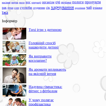
продукти
очі
пологи
нос
організм
печінка
ноги
операції
насіння
нирок
харчування
чай
суглоби
сік
рак
сон
руки
схуднення
іграшки
хропіння
їжа
Інформер
Тихі ігри з дитиною
Головний спосіб
нашкодити дитині
Як виправити
косолапие?
Як аромати впливають
на якісний інтим
Надувна гімнастика:
фітнес з фітболом
У чому полягає
профілактика