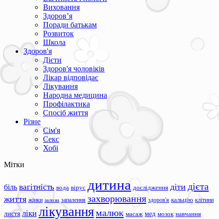
Виховання
Здоров’я
Поради батькам
Розвиток
Школа
Здоров'я
Дієти
Здоров'я чоловіків
Лікар відповідає
Лікування
Народна медицина
Профілактика
Спосіб життя
Різне
Сім'я
Секс
Хобі
Мітки
дитина
дієта
вагітність
діти
біль
вода
вірус
дослідження
захворювання
життя
жінки
запалення
здоров'я
кальцію
клітини
залози
лікування
малюк
ліки
листя
мед
масаж
мозок
навчання