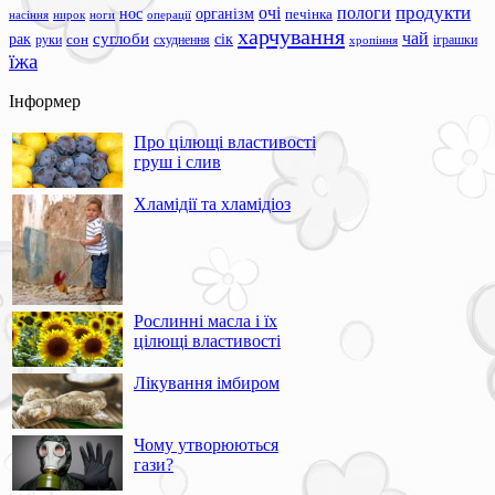
продукти
очі
пологи
нос
організм
печінка
ноги
операції
насіння
нирок
харчування
чай
суглоби
сік
рак
сон
руки
схуднення
іграшки
хропіння
їжа
Інформер
Про цілющі властивості
груш і слив
Хламідії та хламідіоз
Рослинні масла і їх
цілющі властивості
Лікування імбиром
Чому утворюються
гази?