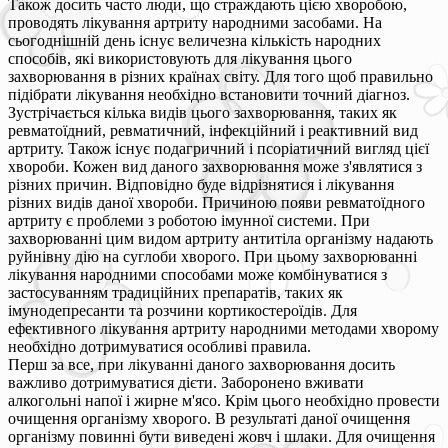
Також досить часто люди, що страждають цією хворобою,
проводять лікування артриту народними засобами. На
сьогоднішній день існує величезна кількість народних
способів, які використовують для лікування цього
захворювання в різних країнах світу. Для того щоб правильно
підібрати лікування необхідно встановити точний діагноз.
Зустрічається кілька видів цього захворювання, таких як
ревматоїдний, ревматичний, інфекційний і реактивний вид
артриту. Також існує подагричний і псоріатичний вигляд цієї
хвороби. Кожен вид даного захворювання може з'являтися з
різних причин. Відповідно буде відрізнятися і лікування
різних видів даної хвороби. Причиною появи ревматоїдного
артриту є проблеми з роботою імунної системи. При
захворюванні цим видом артриту антитіла організму надають
руйнівну дію на суглоби хворого. При цьому захворюванні
лікування народними способами може комбінуватися з
застосуванням традиційних препаратів, таких як
імунодепресанти та розчини кортикостероїдів. Для
ефективного лікування артриту народними методами хворому
необхідно дотримуватися особливі правила.
Перш за все, при лікуванні даного захворювання досить
важливо дотримуватися дієти. Заборонено вживати
алкогольні напої і жирне м'ясо. Крім цього необхідно провести
очищення організму хворого. В результаті даної очищення
організму повинні бути виведені жовч і шлаки. Для очищення