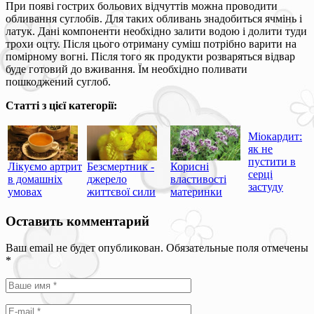
При появі гострих больових відчуттів можна проводити
обливання суглобів. Для таких обливань знадобиться ячмінь і
латук. Дані компоненти необхідно залити водою і долити туди
трохи оцту. Після цього отриману суміш потрібно варити на
помірному вогні. Після того як продукти розваряться відвар
буде готовий до вживання. Їм необхідно поливати
пошкоджений суглоб.
Статті з цієї категорії:
Міокардит:
як не
пустити в
Лікуємо артрит
Безсмертник -
Корисні
серці
в домашніх
джерело
властивості
застуду
умовах
життєвої сили
материнки
Оставить комментарий
Ваш email не будет опубликован. Обязательные поля отмечены
*