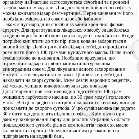
організму найчастіше застосовуються сечогінні та проносні
засоби, мають м'яку дію. Для досягнення проносного ефекту
можна вживати відвар безсмертника. Перед вживанням його
необхідно змішувати з соком алое або імбиром.
Також існує народний спосіб лікування хронічної форми
артриту. Для приготування лікарського засобу знадобляться
ягоди ялівцю. Їх необхідно залити водою і закип'ятити. Ягоди
потрібно кип'ятити до тих пір, поки вода не забарвиться в
чорний колір. Далі отриманий відвар необхідно процідити і
розмішати його з 100 грамами кунжутного масла. Після цього
суміш готова до вживання. Необхідно врахувати, що
отриманий відвар потрібно запивати натуральним
виноградним соком. Для лікування даного захворювання
можуть застосовуватися пов'язки. Ці пов'язки необхідно
накладати на хворі суглоби. Існує безліч народних рецептів,
які можна успішно використовувати для пов'язок.
Для створення пов'язки необхідно підготувати 100 грам
очищених гарбузового насіння, по 30 грам меду і топленого
масла. Всі ці інгредієнти потрібно змішати і в теплому вигляді
прикладати до хворого суглоба. У цю суміш можна ще додати
30 г оцту, що дозволить підсилити ефект. Крім цього при
даному захворюванні гарну дію роблять втирання в область
пошкодженого суглоба різних компонентів, таких як масло
колоквинта і гірчиці. Перед вживанням ці компоненти
підігрівають на водяній бані.