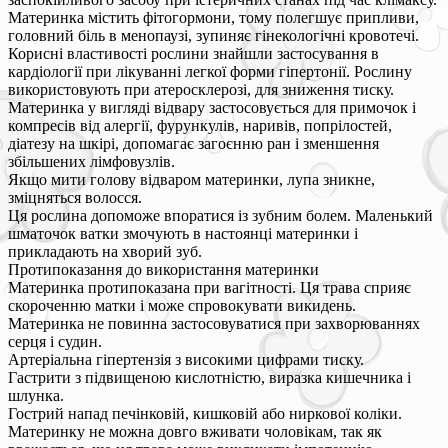
Материнка містить фітогормони, тому полегшує припливи,
головний біль в менопаузі, зупиняє гінекологічні кровотечі.
Корисні властивості рослини знайшли застосування в
кардіології при лікуванні легкої форми гіпертонії. Рослину
використовують при атеросклерозі, для зниження тиску.
Материнка у вигляді відвару застосовується для примочок і
компресів від алергії, фурункулів, наривів, попрілостей,
діатезу на шкірі, допомагає загоєнню ран і зменшення
збільшених лімфовузлів.
Якщо мити голову відваром материнки, лупа зникне,
зміцняться волосся.
Ця рослина допоможе впоратися із зубним болем. Маленький
шматочок ватки змочують в настоянці материнки і
прикладають на хворий зуб.
Протипоказання до використання материнки
Материнка протипоказана при вагітності. Ця трава сприяє
скороченню матки і може спровокувати викидень.
Материнка не повинна застосовуватися при захворюваннях
серця і судин.
Артеріальна гіпертензія з високими цифрами тиску.
Гастрити з підвищеною кислотністю, виразка кишечника і
шлунка.
Гострий напад печінковій, кишковій або ниркової коліки.
Материнку не можна довго вживати чоловікам, так як