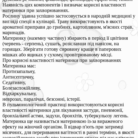
Наявність цих компонентів і визначає корисні властивості
материнки при захворюваннях.
Рослину здавна успішно застосовується в народній медицині у
вигляді спеції в кулінарії. Траву використовують в якості
ароматної приправи до грибних, картопляним, м'ясних страв,
маринадів.
Материнку (наземну частину) збирають в період її цвітіння
(червень - серпень), сушать, розіславши під навісом, на
горищах. Зберігати готову сировину краще в паперових
мішках або ящиках у сухому, провітрюваному місці.
Про корисні властивості материнки при захворюваннях
Материнка має:
Протизапальну,
Антисептичну,
Седативну,
Болезаспокійливу,
Відхаркувальну,
неврозах, паралічах, безсонні, істерії.
В пульмонологічний практиці використовуються корисні
властивості материнки для лікування застуди, пневмонії,
бронхіальної астми, задухи, бронхітів, туберкульозу легень.
Материнка ще називається материнкою із-за вираженого
ефекту на жіночий організм. Її відвар п'ють при затримці
місячних, для переривання вагітності в ранні терміни, в якості
заспокійливого засобу при істеричних станах під час клімаксу.