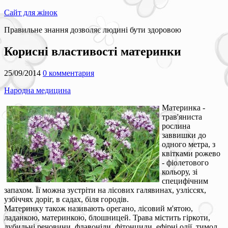
Сайт для жінок
Правильне знання дозволяє людині бути здоровою
Корисні властивості материнки
25/09/2014
0 комментария
Народна медицина
Материнка -
трав'яниста
рослина
заввишки до
одного метра, з
квітками рожево
- фіолетового
кольору, зі
специфічним
запахом. Її можна зустріти на лісових галявинах, узліссях,
узбіччях доріг, в садах, біля городів.
Материнку також називають орегано, лісовий м'ятою,
ладанкою, материнкою, блошницей. Трава містить гіркоти,
дубильні речовини, флавоніди, фітонциди, ефірні олії, тимол.