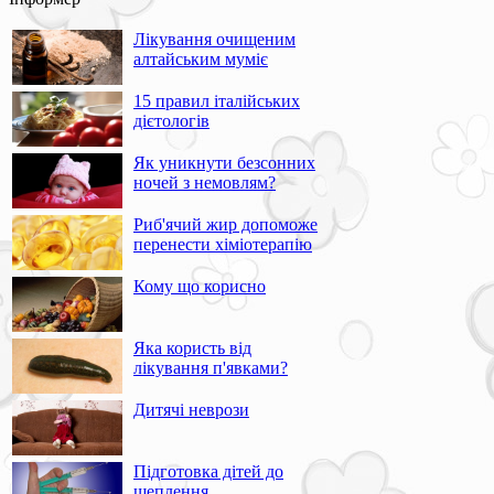
Лікування очищеним
алтайським муміє
15 правил італійських
дієтологів
Як уникнути безсонних
ночей з немовлям?
Риб'ячий жир допоможе
перенести хіміотерапію
Кому що корисно
Яка користь від
лікування п'явками?
Дитячі неврози
Підготовка дітей до
щеплення