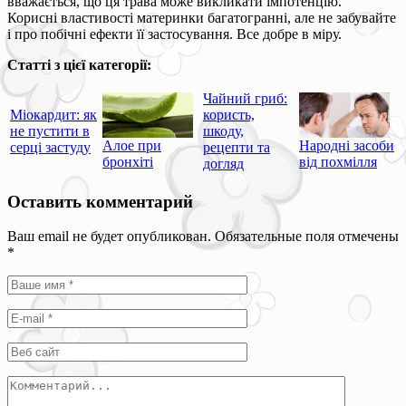
вважається, що ця трава може викликати імпотенцію.
Корисні властивості материнки багатогранні, але не забувайте
і про побічні ефекти її застосування. Все добре в міру.
Статті з цієї категорії:
Чайний гриб:
Міокардит: як
користь,
не пустити в
шкоду,
Алое при
Народні засоби
серці застуду
рецепти та
бронхіті
від похмілля
догляд
Оставить комментарий
Ваш email не будет опубликован. Обязательные поля отмечены
*