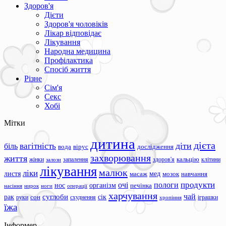
Здоров'я
Дієти
Здоров'я чоловіків
Лікар відповідає
Лікування
Народна медицина
Профілактика
Спосіб життя
Різне
Сім'я
Секс
Хобі
Мітки
дитина
дієта
вагітність
діти
біль
вода
вірус
дослідження
захворювання
життя
жінки
запалення
здоров'я
кальцію
клітини
залози
лікування
малюк
ліки
листя
мед
масаж
мозок
навчання
продукти
очі
пологи
нос
організм
печінка
ноги
операції
насіння
нирок
харчування
чай
суглоби
сік
рак
сон
руки
схуднення
іграшки
хропіння
їжа
Інформер