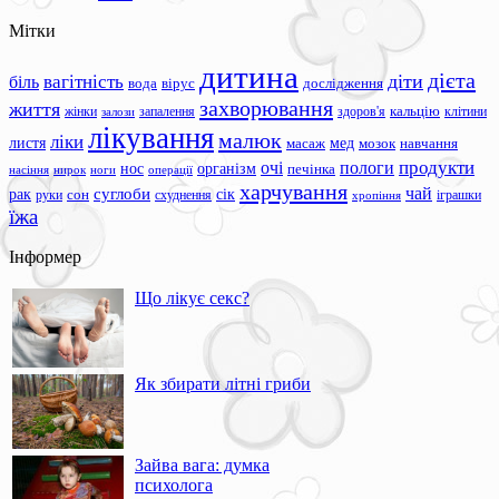
Мітки
дитина
дієта
вагітність
діти
біль
вода
вірус
дослідження
захворювання
життя
жінки
запалення
здоров'я
кальцію
клітини
залози
лікування
малюк
ліки
листя
мед
масаж
мозок
навчання
продукти
очі
пологи
нос
організм
печінка
ноги
операції
насіння
нирок
харчування
чай
суглоби
сік
рак
сон
руки
схуднення
іграшки
хропіння
їжа
Інформер
Що лікує секс?
Як збирати літні гриби
Зайва вага: думка
психолога