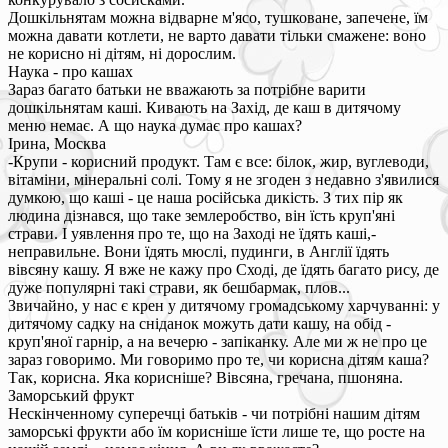
Дошкільнятам можна відварне м'ясо, тушковане, запечене, їм
можна давати котлети, не варто давати тільки смажене: воно
не корисно ні дітям, ні дорослим.
Наука - про кашах
Зараз багато батьки не вважають за потрібне варити
дошкільнятам каші. Кивають на Захід, де каш в дитячому
меню немає. А що наука думає про кашах?
Ірина, Москва
-Крупи - корисний продукт. Там є все: білок, жир, вуглеводи,
вітаміни, мінеральні солі. Тому я не згоден з недавно з'явилися
думкою, що каші - це наша російська дикість. З тих пір як
людина дізнався, що таке землеробство, він їсть круп'яні
страви. І уявлення про те, що на Заході не їдять каші,-
неправильне. Вони їдять мюслі, пудинги, в Англії їдять
вівсяну кашу. Я вже не кажу про Сході, де їдять багато рису, де
дуже популярні такі страви, як бешбармак, плов...
Звичайно, у нас є крен у дитячому громадському харчуванні: у
дитячому садку на сніданок можуть дати кашу, на обід -
круп'яної гарнір, а на вечерю - запіканку. Але ми ж не про це
зараз говоримо. Ми говоримо про те, чи корисна дітям каша?
Так, корисна. Яка корисніше? Вівсяна, гречана, пшоняна.
Заморський фрукт
Нескінченному суперечці батьків - чи потрібні нашим дітям
заморські фрукти або їм корисніше їсти лише те, що росте на