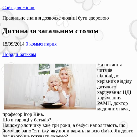
Сайт для жінок
Правильне знання дозволяє людині бути здоровою
Дитина за загальним столом
15/09/2014
0 комментария
Поради батькам
На питання
читачів
відповідає
керівник відділу
дитячого
харчування НДІ
харчування
РАМН, доктор
медичних наук,
професор Ігор Кінь.
Що в тарілці у батьків?
Нашому хлопчику вже три роки, а бабусі наполягають, що
йому ще рано їсти їжу, яку вони варять на всю сім'ю. Як довго
для нього ще готувати окремо?