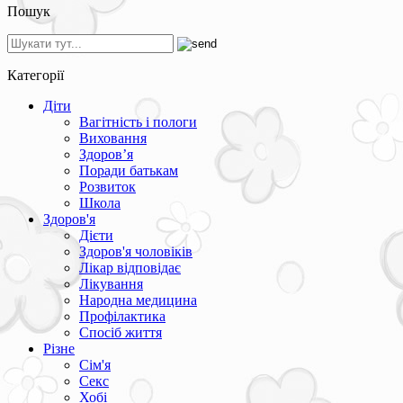
Пошук
Категорії
Діти
Вагітність і пологи
Виховання
Здоров’я
Поради батькам
Розвиток
Школа
Здоров'я
Дієти
Здоров'я чоловіків
Лікар відповідає
Лікування
Народна медицина
Профілактика
Спосіб життя
Різне
Сім'я
Секс
Хобі