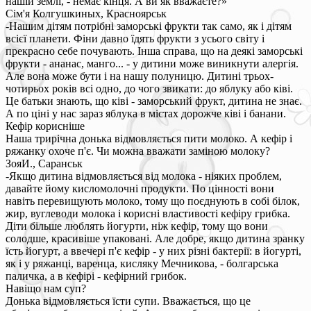
нашій землі, - немає кінця. А ви як вважаєте?»
Сім'я Колгушкиных, Красноярськ
-Нашим дітям потрібні заморські фрукти так само, як і дітям
всієї планети. Фіни давно їдять фрукти з усього світу і
прекрасно себе почувають. Інша справа, що на деякі заморські
фрукти - ананас, манго... - у дитини може виникнути алергія.
Але вона може бути і на нашу полуницю. Дитині трьох-
чотирьох років всі одно, до чого звикати: до яблуку або ківі.
Це батьки знають, що ківі - заморський фрукт, дитина не знає.
А по ціні у нас зараз яблука в містах дорожче ківі і банани.
Кефір корисніше
Наша трирічна донька відмовляється пити молоко. А кефір і
ряжанку охоче п'є. Чи можна вважати заміною молоку?
ЗояИ., Саранськ
-Якщо дитина відмовляється від молока - ніяких проблем,
давайте йому кисломолочні продукти. По цінності вони
навіть перевищують молоко, тому що поєднують в собі білок,
жир, вуглеводи молока і корисні властивості кефіру грибка.
Діти більше люблять йогурти, ніж кефір, тому що вони
солодше, красивіше упаковані. Але добре, якщо дитина зранку
їсть йогурт, а ввечері п'є кефір - у них різні бактерії: в йогурті,
як і у ряжанці, варенца, кисляку Мечникова, - болгарська
паличка, а в кефірі - кефірний грибок.
Навіщо нам суп?
Донька відмовляється їсти супи. Вважається, що це