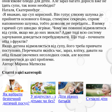
обов'язкове блюдо для дітей. Але зараз багато дорослі вже не
їдять супи, так вони необхідні?
Наталя, Єкатеринбург
-Я вважаю, що суп корисний. Він готує слизову шлунка до
прийняття основного блюда, стимулює секрецію, сприяє
наповненню шлунка, тобто дозволяє не переїдати... Взимку
гарячий суп швидко зігріває. Чому ми повинні відмовлятися
від супів, якщо ми до них звикли? Адже тоді всю систему
харчування доведеться перебудовувати. Що тоді - починати
обід з фруктів?
Якщо дитина відмовляється від супу, його треба привчати
поступово. Перечекати якийсь час, зараз, влітку, давати на
обід більше овочевих несолодких соків, але восени
повернутися до цієї проблеми.
Автор: Марина Матвєєва
Статті з цієї категорії:
Як вибрати
У відпустку - з
Діти різних
безпечний
Сучасні діти
дітьми чи без?
батьків
дитячий посуд?