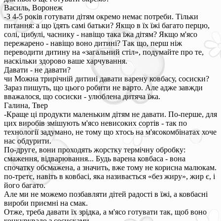
Василь, Воронеж
-З 4-5 років готувати дітям окремо немає потреби. Тільки
питання: а що їдять самі батьки? Якщо в їх їжі багато перцю,
солі, цибулі, часнику - навіщо така їжа дітям? Якщо м'ясо
пережарено - навіщо воно дитині? Так що, перш ніж
переводити дитину на «загальний стіл», подумайте про те,
наскільки здорово ваше харчування.
Давати - не давати?
чи Можна трирічній дитині давати варену ковбасу, сосиски?
Зараз пишуть, що цього робити не варто. Але адже завжди
вважалося, що сосиски - улюблена дитяча їжа.
Галина, Твер
-Краще ці продукти маленьким дітям не давати. По-перше, для
цих виробів змішують м'ясо невисоких сортів - так по
технології задумано, не тому що хтось на м'ясокомбінатах хоче
нас обдурити.
По-друге, вони проходять жорстку термічну обробку:
смаження, відварювання... Будь варена ковбаса - вона
спочатку обсмажена, а значить, вже тому не корисна малюкам.
по-третє, навіть в ковбасі, яка називається «без жиру», жир є, і
його багато.
Але ми не можемо позбавляти дітей радості в їжі, а ковбасні
вироби приємні на смак.
Отже, треба давати їх зрідка, а м'ясо готувати так, щоб воно
конкурувало з сосисками.