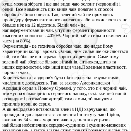
куща можна зібрати і ще два види чаю оолонг (червоний) і
білий. Все відмінність цих видів чаїв полягає в способі
обробки чайного листа. Так, зелений чай не проходить
процедуру ферментативного окислення або ж окислюється не
більше ніж на 12 відсотків. Білий чай - це
напівферментований чай. Ступінь ферментированности
класичних оолонгов - 4050%. Чорний чай є сильно окислених
чаєм (на 80%).
Ферментація - це технічна обробка чаю, що надає йому
характерний колір і аромат. Однак, чим сильніше окислюється
чай, тим більше він втрачає корисних речовин. Саме тому
зелений чай зберігає більше вітамінів, антиоксидантів та
інших корисностей, ніж інші види чаев.Полезные властивості
чорного чаю
Користь чаю для здоров'я була підтверджена результатами
численних досліджень. Так, за заявою Американської
Асоціації серця в Новому Орлеані, у того, хто п'є чорний чай,
знижується ймовірність серцевого нападу, оскільки цей напій
розширює і розслабляє артерії, тим самим, збільшуючи
приплив крові до серця.
А як нещодавно встановили вчені з НДІ харчування, що
проводили дослідження за сприяння Інституту чаю Lipton,
вживання 34 чашок чорного чаю в день знижує ризик
найбільш небезпечних серцево-судинних і судинно-мозкових
захворювань, а також здатне стимулювати розумову діяльність