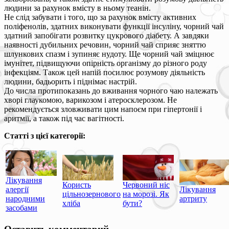
людини за рахунок вмісту в ньому теанін.
Не слід забувати і того, що за рахунок вмісту активних
поліфенолів, здатних виконувати функції інсуліну, чорний чай
здатний запобігати розвитку цукрового діабету. А завдяки
наявності дубильних речовин, чорний чай сприяє зняттю
шлункових спазм і зупиняє нудоту. Ще чорний чай зміцнює
імунітет, підвищуючи опірність організму до різного роду
інфекціям. Також цей напій посилює розумову діяльність
людини, бадьорить і піднімає настрій.
До числа протипоказань до вживання чорного чаю належать
хворі глаукомою, варикозом і атеросклерозом. Не
рекомендується зловживати цим напоєм при гіпертонії і
аритмії, а також під час вагітності.
Статті з цієї категорії:
Лікування
Користь
Червоний ніс
алергії
Лікування
цільнозернового
на морозі. Як
народними
артриту
хліба
бути?
засобами