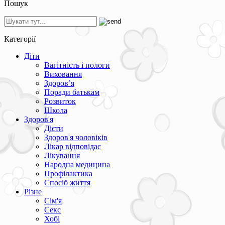
Пошук
Категорії
Діти
Вагітність і пологи
Виховання
Здоров’я
Поради батькам
Розвиток
Школа
Здоров'я
Дієти
Здоров'я чоловіків
Лікар відповідає
Лікування
Народна медицина
Профілактика
Спосіб життя
Різне
Сім'я
Секс
Хобі