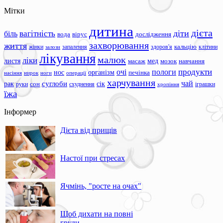
Мітки
дитина
дієта
вагітність
діти
біль
вода
вірус
дослідження
захворювання
життя
жінки
запалення
здоров'я
кальцію
клітини
залози
лікування
малюк
ліки
листя
мед
масаж
мозок
навчання
продукти
очі
пологи
нос
організм
печінка
ноги
операції
насіння
нирок
харчування
чай
суглоби
сік
рак
сон
руки
схуднення
іграшки
хропіння
їжа
Інформер
Дієта від прищів
Настої при стресах
Ячмінь, "росте на очах"
Щоб дихати на повні
груди