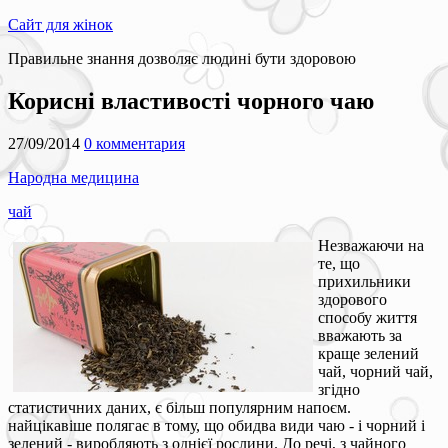
Сайт для жінок
Правильне знання дозволяє людині бути здоровою
Корисні властивості чорного чаю
27/09/2014
0 комментария
Народна медицина
чай
Незважаючи на
те, що
прихильники
здорового
способу життя
вважають за
краще зелений
чай, чорний чай,
згідно
статистичних даних, є більш популярним напоєм.
найцікавіше полягає в тому, що обидва види чаю - і чорний і
зелений - виробляють з однієї рослини. До речі, з чайного