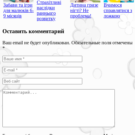
Страхітливі
Забави та ігри
Дитина гризе
Вчимося
наслідки
для малюків 6-
нігті? Не
справлятися з
раннього
9 місяців
проблема!
ложкою
розвитку
Оставить комментарий
Ваш email не будет опубликован. Обязательные поля отмечены
*