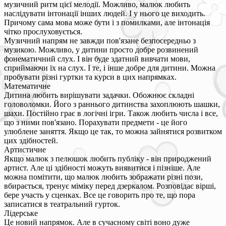
музичний ритм цієї мелодії. Можливо, малюк любить
наслідувати інтонації інших людей. І у нього це виходить.
Причому сама мова може бути і з помилками, але інтонація
чітко прослуховується.
Музичний напрям не завжди пов'язане безпосередньо з
музикою. Можливо, у дитини просто добре розвинений
фонематичний слух. І він буде здатний вивчати мови,
сприймаючи їх на слух. І те, і інше добре для дитини. Можна
пробувати різні гуртки та курси в цих напрямках.
Математичне
Дитина любить вирішувати задачки. Обожнює складні
головоломки. Його з раннього дитинства захоплюють шашки,
шахи. Постійно грає в логічні ігри. Також любить числа і все,
що з ними пов'язано. Порахувати предмети - це його
улюблене заняття. Якщо це так, то можна зайнятися розвитком
цих здібностей.
Артистичне
Якщо малюк з пелюшок любить публіку - він природжений
артист. Але ці здібності можуть виявитися і пізніше. Але
можна помітити, що малюк любить зображати різні пози,
вбирається, тренує міміку перед дзеркалом. Розповідає вірші,
бере участь у сценках. Все це говорить про те, що пора
записатися в театральний гурток.
Лідерське
Це новий напрямок. Але в сучасному світі воно дуже