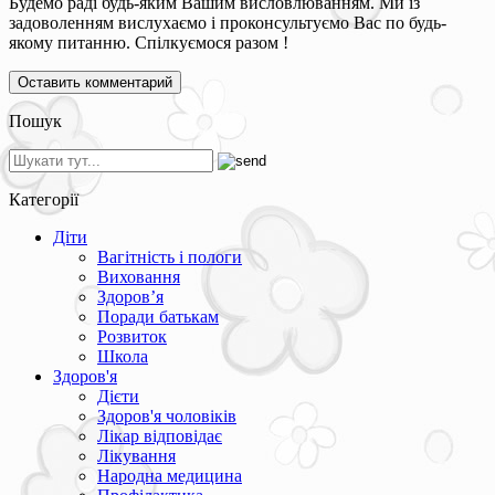
Будемо раді будь-яким Вашим висловлюванням. Ми із
задоволенням вислухаємо і проконсультуємо Вас по будь-
якому питанню. Спілкуємося разом !
Пошук
Категорії
Діти
Вагітність і пологи
Виховання
Здоров’я
Поради батькам
Розвиток
Школа
Здоров'я
Дієти
Здоров'я чоловіків
Лікар відповідає
Лікування
Народна медицина