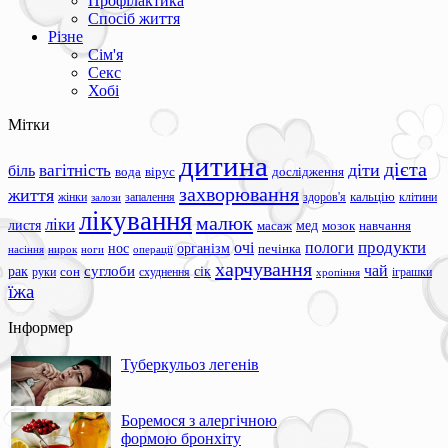
Профілактика
Спосіб життя
Різне
Сім'я
Секс
Хобі
Мітки
дитина
дієта
вагітність
діти
біль
вода
вірус
дослідження
захворювання
життя
жінки
запалення
здоров'я
кальцію
клітини
залози
лікування
малюк
ліки
листя
мед
масаж
мозок
навчання
продукти
очі
пологи
нос
організм
печінка
ноги
операції
насіння
нирок
харчування
чай
суглоби
сік
рак
сон
руки
схуднення
іграшки
хропіння
їжа
Інформер
Туберкульоз легенів
Боремося з алергічною
формою бронхіту