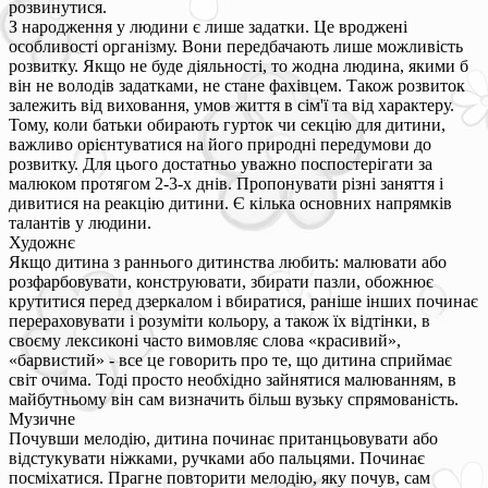
розвинутися.
З народження у людини є лише задатки. Це вроджені
особливості організму. Вони передбачають лише можливість
розвитку. Якщо не буде діяльності, то жодна людина, якими б
він не володів задатками, не стане фахівцем. Також розвиток
залежить від виховання, умов життя в сім'ї та від характеру.
Тому, коли батьки обирають гурток чи секцію для дитини,
важливо орієнтуватися на його природні передумови до
розвитку. Для цього достатньо уважно поспостерігати за
малюком протягом 2-3-х днів. Пропонувати різні заняття і
дивитися на реакцію дитини. Є кілька основних напрямків
талантів у людини.
Художнє
Якщо дитина з раннього дитинства любить: малювати або
розфарбовувати, конструювати, збирати пазли, обожнює
крутитися перед дзеркалом і вбиратися, раніше інших починає
перераховувати і розуміти кольору, а також їх відтінки, в
своєму лексиконі часто вимовляє слова «красивий»,
«барвистий» - все це говорить про те, що дитина сприймає
світ очима. Тоді просто необхідно зайнятися малюванням, в
майбутньому він сам визначить більш вузьку спрямованість.
Музичне
Почувши мелодію, дитина починає пританцьовувати або
відстукувати ніжками, ручками або пальцями. Починає
посміхатися. Прагне повторити мелодію, яку почув, сам