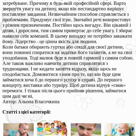
затребуване. Причому в будь-якій професійній сфері. Варто
звернути увагу на дитину, якщо він нестандартно вирішує
поставлене завдання. Незвичайним способом справляється з
проблемами. Придумує свої ігри. Звичайні речі використовує
з різним призначенням. Постійно щось вигадує. Він цікавий і
дітям, і дорослим, тим самим привертає до себе увагу. І збирає
навколо себе компанії. В цьому випадку не потрібно заважати
йому. Лідерство - це цінна якість для людини.
Коли батьки обирають гуртки або секції для своєї дитини,
вони повинні спиратися на задатки його талантів, а не на свої
уподобання. Тоді малюк буде в повній гармонії з самим собою.
Але також важливо навчити дитини справлятися з
труднощами. І не кидати заняття відразу, якщо щось не
сподобається. Домовитися з ним про те, що він буде цим
займатися хоча б до першого успіху в справі. До першого
концерту, виставки або турніру. Щоб дитина відчув «смак»
перемоги. І тільки після цього прийняв рішення, займатися
цим далі чи ні.
Автор: Альона Власочкина
Статті з цієї категорії: