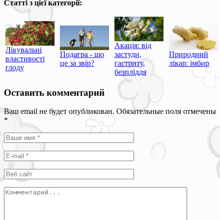
Статті з цієї категорії:
Акація: від
Лікувальні
Подагра - що
застуди,
Природний
властивості
це за звір?
гастриту,
лікар: імбир
глоду
безпліддя
Оставить комментарий
Ваш email не будет опубликован. Обязательные поля отмечены
*