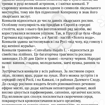
тримає в руці великий астроном, є і квітки конвалії. У
старовину конвалія вважався одним із символів лікувального
мистецтва, тому він був піднесений Копернику в знак його
лікарських заслуг.
Конвалія відноситься до числа давніх лікарських рослин.
Особливу популярність він придбав в Європі в середні
століття, коли з нього був виготовлений ряд засобів, які
користувалися великим успіхом. Так, в Пруссії це була «Вода
Гартмана від паралічів», а в Англії - настій «Золота вода».
Конвалія здавна застосовувався і на Русі «від чоху, від гомозу і
від женіної журьбы».
Конвалія травнева - Convallaria majalis L. - відноситься до
сімейства лілійних. Це багаторічна трав'яниста рослина
заввишки 15-30 див Цвіте в травні - початку червня. Народні
назви: ванник, гладиш, молодильник, заячі вушка, ранник та
ін
Зустрічається конвалія у всіх районах. За листяним сирих
лісах, лісових ярах, рідше на луках. Його можна зустріти і в
середній смузі Росії, і на Кавказі, і в районах Далекого Сходу.
До складу рослини входить безліч різноманітних речовин:
ефірне масло, що додає квіткам неповторний аромат, який
високо цінується парфюмерами, сапоніни, органічні кислоти.
Під впливом цих сполук посилюється скорочення серця,
покращується кровопостачання всього організму,
розширюються судини нирок, що призводить до посилення