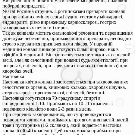
Висушені листя повинні мати зелене забарвлення, пожовклі і
побурілі непридатні.
Увага! Рослина отруйна. Протипоказані препарати конвалії
при органічних змінах серця і судин, гострому міокардиті,
ендокардиті, різко вираженому кардіосклерозі, гострих
захворюваннях печінки і нирок.
Так як конвалія містить сильнодіючі речовини та перевищення
дози дуже небезпечно, приймаючи його препарати, необхідно
строго керуватися призначеннями лікаря. У народній
медицині конвалія використовують більш широко, ніж в
офіційній медицині. Він застосовується не тільки як серцевий
засіб, але і як сечогінний при водянці будь-якої етіології, при
неврозах, епілепсії, при гарячкових станах і (зовнішньо) при
хворобах очей.
Настоянка
Настоянка квітів конвалії застосовується при захворюваннях
сечостатевих органів, кишкових кольках, хворобах шлунка,
атеросклерозі, тиреотоксикозі, епілепсії, безсонні.
Настоянка готується на 70-градусному спирті в
співвідношенні 1:10. Приймають по 10 - 15 крапель з
невеликою кількістю води 2-3 рази на день.
При серцевих захворюваннях, що супроводжуються
нервовими явищами, приймають протягом дня настій настій
трави пустирника (1/2 склянки), який додається настойка
конвалії (30-40 крапель). Цей склад можна приймати при