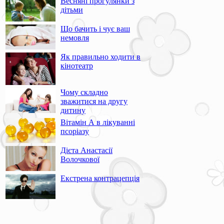
Весняні прогулянки з
дітьми
Що бачить і чує ваш
немовля
Як правильно ходити в
кінотеатр
Чому складно
зважитися на другу
дитину
Вітамін А в лікуванні
псоріазу
Дієта Анастасії
Волочкової
Екстрена контрацепція