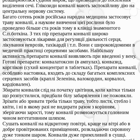
виділення сечі. Глікозиди конвалії мають заспокійливу дію на
центральну нервову систему.
Багато сотень років російська народна медицина застосовує
траву конвалії, а наукове вивчення цієї рослини було
проведено більше ста років тому в клініці знаменитого
С.п.боткіна. З тих пір препарати конвалії широко
застосовуються лікарями для регуляції діяльності серця,
лікування неврозів, тахікардії і т.п. Вони є широковідомими в
медичній практиці серцевими засобами. Найбільшу
активність препарати конвалії виявляють при введенні у вену.
Готові препарати: конвалатоксин (в ампулах), конвазид,
корглікон (сухий концентрат в таблетках). Препарати конвалії,
особливо настоянка, входять до складу багатьох комплексних
серцевих засобів (краплі Зеленіна, валокордин, корвалол,
кардіовален).
Збирати конвалія слід на початку цвітіння, коли квітки тільки
що розпустилися, придбали білу забарвлення і не пожовкли.
Зрізати або зривати треба тільки траву, тобто листя, стебло і
квіти, і ні в якому разі не видирати разом з корінням,
зберігаючи зарості, тому конвалії розмножується головним
чином вегетативним шляхом.
Сушать конвалії на відкритому повітрі, краще на вітрі або в
добре провітрюваних приміщеннях, розкладаючи сировину
дуже тонким шаром. Конвалія дуже примхливий в сушці.