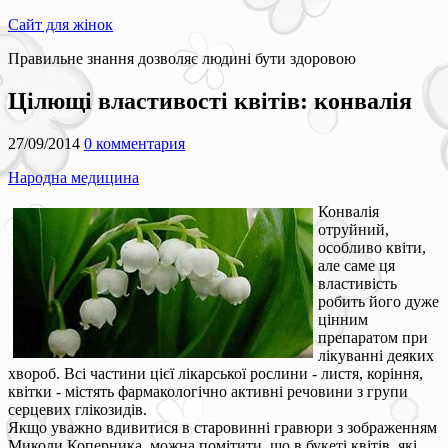
Сайт для жінок
Правильне знання дозволяє людині бути здоровою
Цілющі властивості квітів: конвалія
27/09/2014
0 комментария
Народна медицина
Конвалія
отруйний,
особливо квіти,
але саме ця
властивість
робить його дуже
цінним
препаратом при
лікуванні деяких
хвороб. Всі частини цієї лікарської рослини - листя, коріння,
квітки - містять фармакологічно активні речовини з групи
серцевих глікозидів.
Якщо уважно вдивитися в старовинні гравюри з зображенням
Миколи Коперника, можна помітити, що в букеті квітів, які