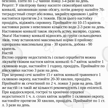
безсонні. Пити по 1-2 чайній ложці 3-4 рази на день.
Рецепт: У півлітрову банку насипте свіжозібрані квітки
конвалії, заповнивши ними обсягу, потім доверху налийте 70-
тиградустный спирт або вовка, закрийте кришкою і дайте
настоятися протягом 2-х тижнів. Після цього настойку
процідіть, відіжміть сировину. Приймайте по 10-15 крапель
настоянки разом з невеликою кількістю води 2-3 рази на день.
Настоянкою конвалії також лікують астму, малярію, судоми.
Увага! Настоянку конвалії відносять до групи сильнодіючих
ліків, тому встановлені максимальні норми її прийому:
одноразова максимальна доза - 30 крапель, добова - 90
крапель.
Настій
Вістою серцеву недостатність і сильні серцебиття можна
лікувати свіжим настоєм квіток конвалії: 6-7 квіток залийте 1
склянкою води, настоюйте 1 годину, процідіть. Приймайте по
півсклянки настою 3 рази на день.
При затримці сечі залийте 15 г квіток конвалії травневого 1
склянкою окропу, настоюйте 20-30 хвилин, процідіть.
Приймайте як сечогінний по 2 ч. ложки 3 рази на день. Цей
же настій і в такій же кількості рекомендують і при епілепсії.
При кардіосклерозі, гострої та хронічної серцевої
недостатності 1 ч. л. сухих квіток залийте 1 склянкою окропу,
настоюйте протягом 30 хвилин, процідіть. Приймайте по 1 ст.
л. 3 рази на день.