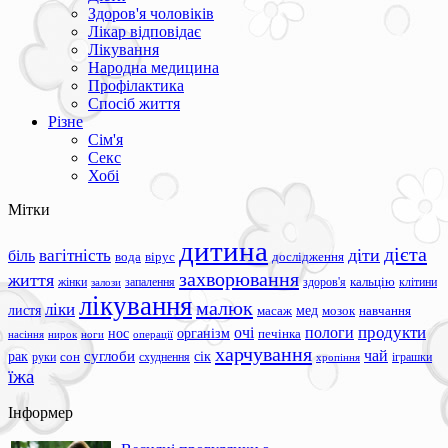
Здоров'я чоловіків
Лікар відповідає
Лікування
Народна медицина
Профілактика
Спосіб життя
Різне
Сім'я
Секс
Хобі
Мітки
дитина
дієта
вагітність
діти
біль
вода
вірус
дослідження
захворювання
життя
жінки
запалення
здоров'я
кальцію
клітини
залози
лікування
малюк
ліки
листя
мед
масаж
мозок
навчання
продукти
очі
пологи
нос
організм
печінка
ноги
операції
насіння
нирок
харчування
чай
суглоби
сік
рак
сон
руки
схуднення
іграшки
хропіння
їжа
Інформер