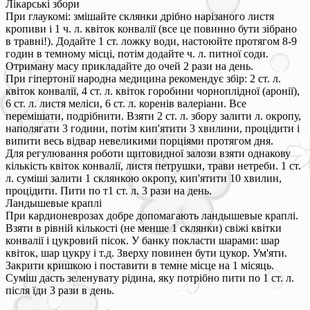
Лікарські збори
При глаукомі: змішайте склянки дрібно нарізаного листя
кропиви і 1 ч. л. квіток конвалії (все це повинно бути зібрано
в травні!). Додайте 1 ст. ложку води, настоюйте протягом 8-9
годин в темному місці, потім додайте ч. л. питної соди.
Отриману масу прикладайте до очей 2 рази на день.
При гіпертонії народна медицина рекомендує збір: 2 ст. л.
квіток конвалії, 4 ст. л. квіток горобини чорноплідної (аронії),
6 ст. л. листя меліси, 6 ст. л. коренів валеріани. Все
перемішати, подрібнити. Взяти 2 ст. л. збору залити л. окропу,
наполягати 3 години, потім кип'ятити 3 хвилини, процідити і
випити весь відвар невеликими порціями протягом дня.
Для регулювання роботи щитовидної залози взяти однакову
кількість квіток конвалії, листя петрушки, трави нетреби. 1 ст.
л. суміші залити 1 склянкою окропу, кип'ятити 10 хвилин,
процідити. Пити по т1 ст. л. 3 рази на день.
Ландышевые краплі
При кардионеврозах добре допомагають ландышевые краплі.
Взяти в рівній кількості (не менше 1 склянки) свіжі квітки
конвалії і цукровий пісок. У банку покласти шарами: шар
квіток, шар цукру і т.д. Зверху повинен бути цукор. Ум'яти.
Закрити кришкою і поставити в темне місце на 1 місяць.
Суміш дасть зеленувату рідина, яку потрібно пити по 1 ст. л.
після їди 3 рази в день.