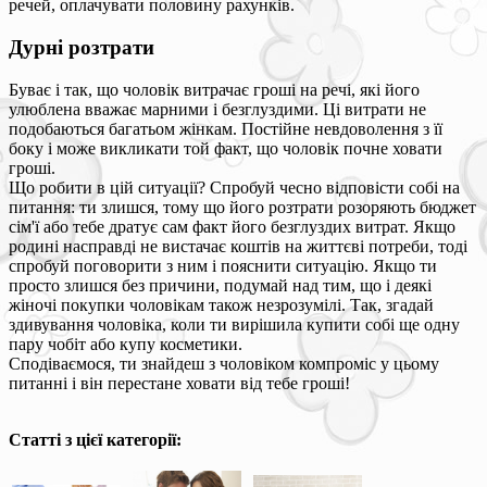
речей, оплачувати половину рахунків.
Дурні розтрати
Буває і так, що чоловік витрачає гроші на речі, які його
улюблена вважає марними і безглуздими. Ці витрати не
подобаються багатьом жінкам. Постійне невдоволення з її
боку і може викликати той факт, що чоловік почне ховати
гроші.
Що робити в цій ситуації? Спробуй чесно відповісти собі на
питання: ти злишся, тому що його розтрати розоряють бюджет
сім'ї або тебе дратує сам факт його безглуздих витрат. Якщо
родині насправді не вистачає коштів на життєві потреби, тоді
спробуй поговорити з ним і пояснити ситуацію. Якщо ти
просто злишся без причини, подумай над тим, що і деякі
жіночі покупки чоловікам також незрозумілі. Так, згадай
здивування чоловіка, коли ти вирішила купити собі ще одну
пару чобіт або купу косметики.
Сподіваємося, ти знайдеш з чоловіком компроміс у цьому
питанні і він перестане ховати від тебе гроші!
Статті з цієї категорії: