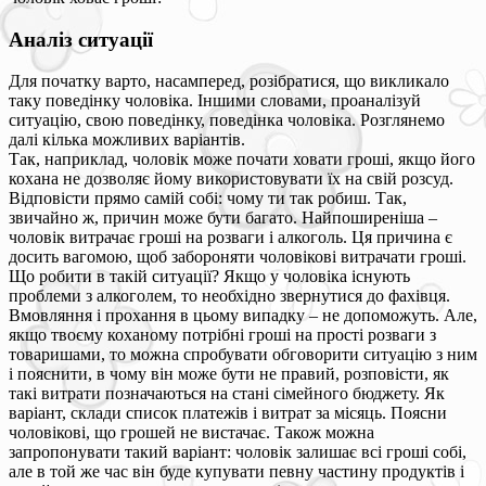
Аналіз ситуації
Для початку варто, насамперед, розібратися, що викликало
таку поведінку чоловіка. Іншими словами, проаналізуй
ситуацію, свою поведінку, поведінка чоловіка. Розглянемо
далі кілька можливих варіантів.
Так, наприклад, чоловік може почати ховати гроші, якщо його
кохана не дозволяє йому використовувати їх на свій розсуд.
Відповісти прямо самій собі: чому ти так робиш. Так,
звичайно ж, причин може бути багато. Найпоширеніша –
чоловік витрачає гроші на розваги і алкоголь. Ця причина є
досить вагомою, щоб забороняти чоловікові витрачати гроші.
Що робити в такій ситуації? Якщо у чоловіка існують
проблеми з алкоголем, то необхідно звернутися до фахівця.
Вмовляння і прохання в цьому випадку – не допоможуть. Але,
якщо твоєму коханому потрібні гроші на прості розваги з
товаришами, то можна спробувати обговорити ситуацію з ним
і пояснити, в чому він може бути не правий, розповісти, як
такі витрати позначаються на стані сімейного бюджету. Як
варіант, склади список платежів і витрат за місяць. Поясни
чоловікові, що грошей не вистачає. Також можна
запропонувати такий варіант: чоловік залишає всі гроші собі,
але в той же час він буде купувати певну частину продуктів і