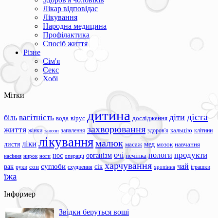
Лікар відповідає
Лікування
Народна медицина
Профілактика
Спосіб життя
Різне
Сім'я
Секс
Хобі
Мітки
дитина
дієта
вагітність
діти
біль
вода
вірус
дослідження
захворювання
життя
жінки
запалення
здоров'я
кальцію
клітини
залози
лікування
малюк
ліки
листя
мед
масаж
мозок
навчання
продукти
очі
пологи
нос
організм
печінка
ноги
операції
насіння
нирок
харчування
чай
суглоби
сік
рак
сон
руки
схуднення
іграшки
хропіння
їжа
Інформер
Звідки беруться воші