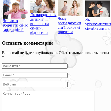
Як народження
Чому
дитини
Як
Чи варто
розпадаються
впливає на
урізноманітни
зберігати сім'ю
сім'ї: основні
сімейні
сімейне життя
заради дітей
причини
відносини
Оставить комментарий
Ваш email не будет опубликован. Обязательные поля отмечены
*