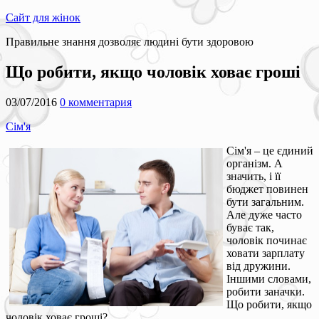
Сайт для жінок
Правильне знання дозволяє людині бути здоровою
Що робити, якщо чоловік ховає гроші
03/07/2016
0 комментария
Сім'я
Сім'я – це єдиний
організм. А
значить, і її
бюджет повинен
бути загальним.
Але дуже часто
буває так,
чоловік починає
ховати зарплату
від дружини.
Іншими словами,
робити заначки.
Що робити, якщо
чоловік ховає гроші?