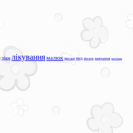
лікування
малюк
ліки
я
мед
масаж
мозок
навчання
насіння