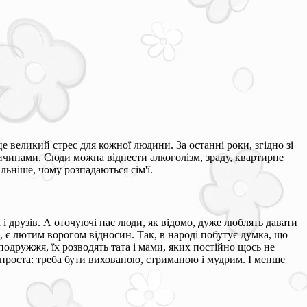
 це великий стрес для кожної людини. За останні роки, згідно зі
ричинами. Сюди можна віднести алкоголізм, зраду, квартирне
альніше, чому розпадаються сім'ї.
і друзів. А оточуючі нас люди, як відомо, дуже люблять давати
, є лютим ворогом відносин. Так, в народі побутує думка, що
подружжя, їх розводять тата і мами, яких постійно щось не
 проста: треба бути вихованою, стриманою і мудрим. І менше