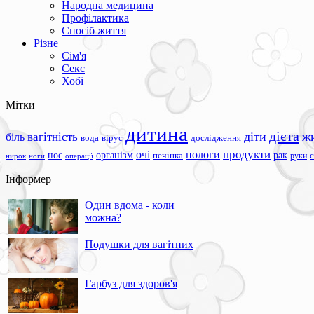
Народна медицина
Профілактика
Спосіб життя
Різне
Сім'я
Секс
Хобі
Мітки
дитина
дієта
вагітність
діти
ж
біль
вода
вірус
дослідження
продукти
очі
пологи
нос
організм
рак
печінка
руки
ноги
операції
нирок
Інформер
Один вдома - коли
можна?
Подушки для вагітних
Гарбуз для здоров'я