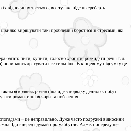
 їх відносинах третього, все тут же піде шкереберть.
швидко вирішувати такі проблеми і боротися зі стресами, які
 багато пити, купити, голосно хропіти, розкидати речі і т. д.
ся) починають дратувати все сильніше. В кінцевому підсумку це
 таким яскравим, романтика йде з порядку денного, побут
увати романтичні вечори та побачення.
е спогадами – це неправильно. Дуже часто подружні відносини
ожна. Іди вперед і думай про майбутнє. Адже, попереду ще