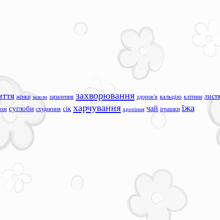
захворювання
иття
лист
жінки
запалення
здоров'я
кальцію
клітини
залози
харчування
їжа
чай
суглоби
сік
сон
схуднення
іграшки
хропіння