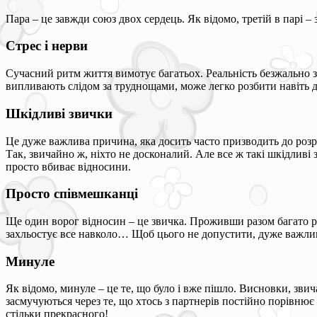
Пара – це завжди союз двох сердець. Як відомо, третій в парі –
Стрес і нерви
Сучасний ритм життя вимотує багатьох. Реальність безжально з
випливають слідом за труднощами, може легко розбити навіть д
Шкідливі звички
Це дуже важлива причина, яка досить часто призводить до розри
Так, звичайно ж, ніхто не досконалий. Але все ж такі шкідливі
просто вбиває відносини.
Просто співмешканці
Ще один ворог відносин – це звичка. Проживши разом багато р
захльостує все навколо… Щоб цього не допустити, дуже важли
Минуле
Як відомо, минуле – це те, що було і вже пішло. Висновки, зв
засмучуються через те, що хтось з партнерів постійно порівню
стільки прекрасного!