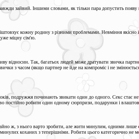
 завжди зайвий. Іншими словами, як тільки пара допустить появу в
іштовхує кожну родину з різними проблемами. Невміння якісно і 
уже міцну сім'ю.
ву відносин. Так, багатьох людей може дратувати звичка партнера
 звички з часом (якщо партнер не йде на компроміс і не змінюєть
оків, подружжя починають звикати один до одного. Секс стає не
во постійно робити один одному сюрпризи, подарунки і влаштов
ичайно ж, з нього варто зробити, але жити минулим, одними лиш
є минулих коханих з теперішніми. Робити цього категорично не м