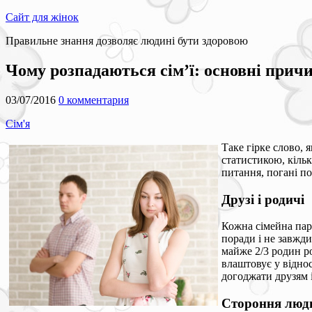
Сайт для жінок
Правильне знання дозволяє людині бути здоровою
Чому розпадаються сім’ї: основні прич
03/07/2016
0 комментария
Сім'я
Таке гірке слово, 
статистикою, кіль
питання, погані по
Друзі і родичі
Кожна сімейна пара
поради і не завжди
майже 2/3 родин ро
влаштовує у віднос
догоджати друзям 
Стороння люд