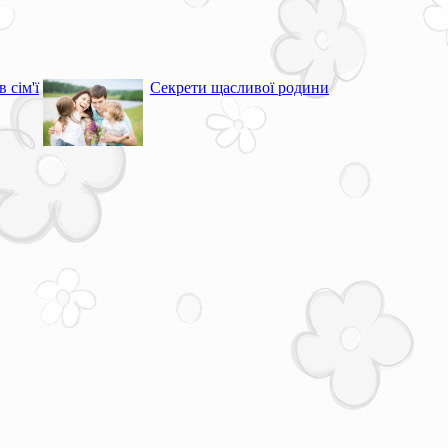
 сім'ї
Секрети щасливої родини