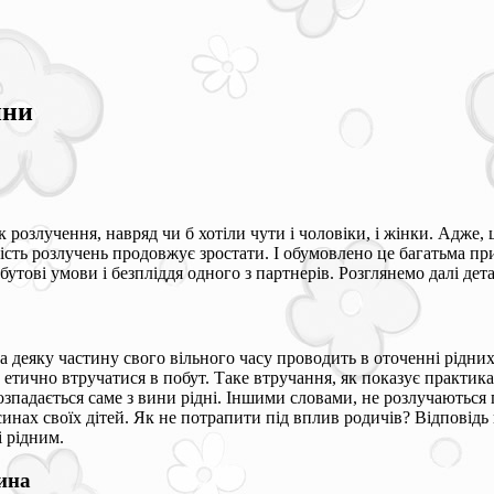
ини
як розлучення, навряд чи б хотіли чути і чоловіки, і жінки. Адже,
кість розлучень продовжує зростати. І обумовлено це багатьма п
бутові умови і безпліддя одного з партнерів. Розглянемо далі дет
 деяку частину свого вільного часу проводить в оточенні рідних 
 етично втручатися в побут. Таке втручання, як показує практика
зпадається саме з вини рідні. Іншими словами, не розлучаються 
инах своїх дітей. Як не потрапити під вплив родичів? Відповідь
і рідним.
ина