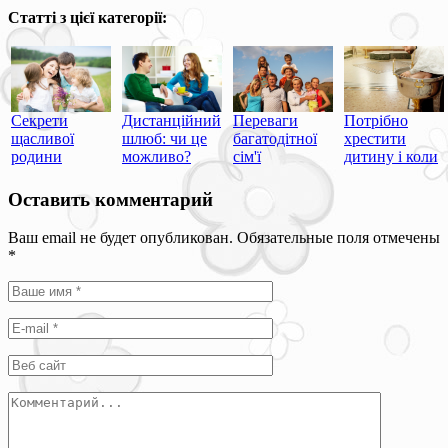
Статті з цієї категорії:
Потрібно
Секрети
Дистанційний
Переваги
хрестити
щасливої
шлюб: чи це
багатодітної
дитину і коли
родини
можливо?
сім'ї
Оставить комментарий
Ваш email не будет опубликован. Обязательные поля отмечены
*