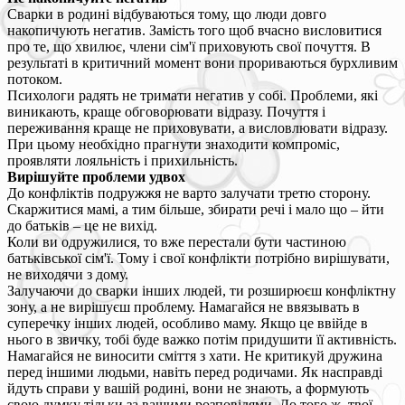
Сварки в родині відбуваються тому, що люди довго
накопичують негатив. Замість того щоб вчасно висловитися
про те, що хвилює, члени сім'ї приховують свої почуття. В
результаті в критичний момент вони прориваються бурхливим
потоком.
Психологи радять не тримати негатив у собі. Проблеми, які
виникають, краще обговорювати відразу. Почуття і
переживання краще не приховувати, а висловлювати відразу.
При цьому необхідно прагнути знаходити компроміс,
проявляти лояльність і прихильність.
Вирішуйте проблеми удвох
До конфліктів подружжя не варто залучати третю сторону.
Скаржитися мамі, а тим більше, збирати речі і мало що – йти
до батьків – це не вихід.
Коли ви одружилися, то вже перестали бути частиною
батьківської сім'ї. Тому і свої конфлікти потрібно вирішувати,
не виходячи з дому.
Залучаючи до сварки інших людей, ти розширюєш конфліктну
зону, а не вирішуєш проблему. Намагайся не ввязывать в
суперечку інших людей, особливо маму. Якщо це ввійде в
нього в звичку, тобі буде важко потім придушити її активність.
Намагайся не виносити сміття з хати. Не критикуй дружина
перед іншими людьми, навіть перед родичами. Як насправді
йдуть справи у вашій родині, вони не знають, а формують
свою думку тільки за вашими розповідями. До того ж, твої