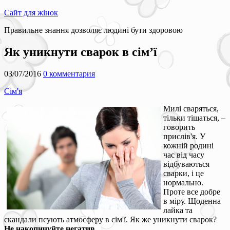
Сайт для жінок
Правильне знання дозволяє людині бути здоровою
Як уникнути сварок в сім’ї
03/07/2016
0 комментария
Сім'я
Милі сваряться,
тільки тішаться, –
говорить
прислів'я. У
кожній родині
час від часу
відбуваються
сварки, і це
нормально.
Проте все добре
в міру. Щоденна
лайка та
скандали псують атмосферу в сім'ї. Як же уникнути сварок?
Не накопичуйте негатив