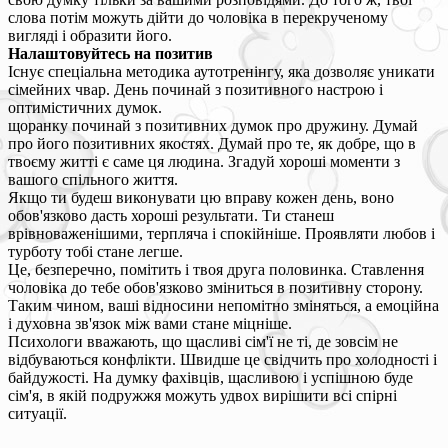
слова потім можуть дійти до чоловіка в перекрученому
вигляді і образити його.
Налаштовуйтесь на позитив
Існує спеціальна методика аутотренінгу, яка дозволяє уникати
сімейних чвар. День починай з позитивного настрою і
оптимістичних думок.
щоранку починай з позитивних думок про дружину. Думай
про його позитивних якостях. Думай про те, як добре, що в
твоєму житті є саме ця людина. Згадуй хороші моменти з
вашого спільного життя.
Якщо ти будеш виконувати цю вправу кожен день, воно
обов'язково дасть хороші результати. Ти станеш
врівноваженішими, терпляча і спокійніше. Проявляти любов і
турботу тобі стане легше.
Це, безперечно, помітить і твоя друга половинка. Ставлення
чоловіка до тебе обов'язково зміниться в позитивну сторону.
Таким чином, ваші відносини непомітно зміняться, а емоційна
і духовна зв'язок між вами стане міцніше.
Психологи вважають, що щасливі сім'ї не ті, де зовсім не
відбуваються конфлікти. Швидше це свідчить про холодності і
байдужості. На думку фахівців, щасливою і успішною буде
сім'я, в якій подружжя можуть удвох вирішити всі спірні
ситуації.