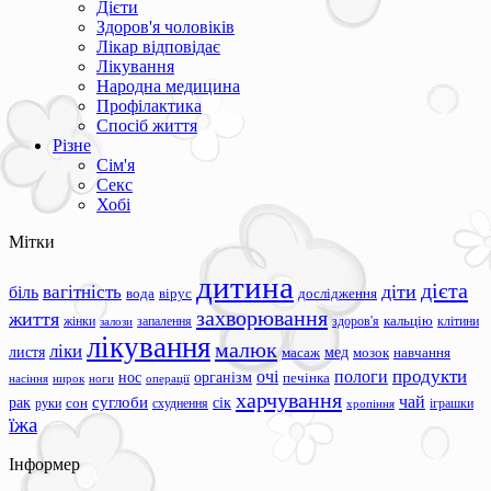
Дієти
Здоров'я чоловіків
Лікар відповідає
Лікування
Народна медицина
Профілактика
Спосіб життя
Різне
Сім'я
Секс
Хобі
Мітки
дитина
дієта
вагітність
діти
біль
вода
вірус
дослідження
захворювання
життя
жінки
запалення
здоров'я
кальцію
клітини
залози
лікування
малюк
ліки
листя
мед
масаж
мозок
навчання
продукти
очі
пологи
нос
організм
печінка
ноги
операції
насіння
нирок
харчування
чай
суглоби
сік
рак
сон
руки
схуднення
іграшки
хропіння
їжа
Інформер