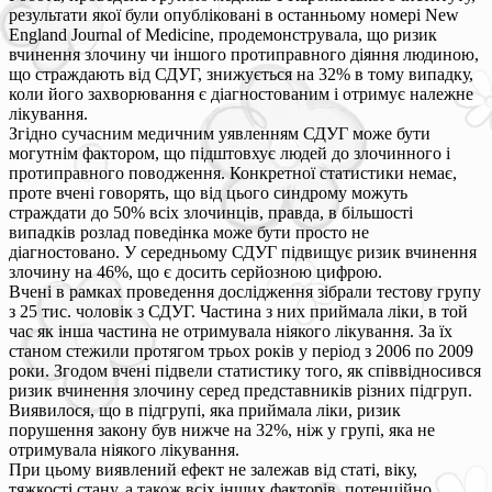
результати якої були опубліковані в останньому номері New
England Journal of Medicine, продемонструвала, що ризик
вчинення злочину чи іншого протиправного діяння людиною,
що страждають від СДУГ, знижується на 32% в тому випадку,
коли його захворювання є діагностованим і отримує належне
лікування.
Згідно сучасним медичним уявленням СДУГ може бути
могутнім фактором, що підштовхує людей до злочинного і
протиправного поводження. Конкретної статистики немає,
проте вчені говорять, що від цього синдрому можуть
страждати до 50% всіх злочинців, правда, в більшості
випадків розлад поведінка може бути просто не
діагностовано. У середньому СДУГ підвищує ризик вчинення
злочину на 46%, що є досить серйозною цифрою.
Вчені в рамках проведення дослідження зібрали тестову групу
з 25 тис. чоловік з СДУГ. Частина з них приймала ліки, в той
час як інша частина не отримувала ніякого лікування. За їх
станом стежили протягом трьох років у період з 2006 по 2009
роки. Згодом вчені підвели статистику того, як співвідносився
ризик вчинення злочину серед представників різних підгруп.
Виявилося, що в підгрупі, яка приймала ліки, ризик
порушення закону був нижче на 32%, ніж у групі, яка не
отримувала ніякого лікування.
При цьому виявлений ефект не залежав від статі, віку,
тяжкості стану, а також всіх інших факторів, потенційно