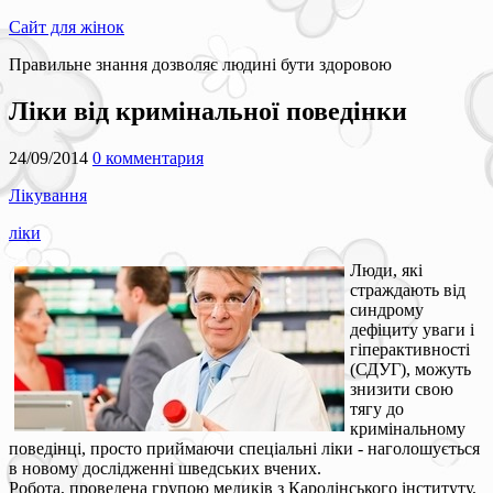
Сайт для жінок
Правильне знання дозволяє людині бути здоровою
Ліки від кримінальної поведінки
24/09/2014
0 комментария
Лікування
ліки
Люди, які
страждають від
синдрому
дефіциту уваги і
гіперактивності
(СДУГ), можуть
знизити свою
тягу до
кримінальному
поведінці, просто приймаючи спеціальні ліки - наголошується
в новому дослідженні шведських вчених.
Робота, проведена групою медиків з Каролінського інституту,