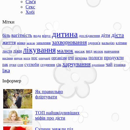
Сім'я
Секс
Хобі
Мітки
дитина
дієта
вагітність
діти
біль
вода
вірус
дослідження
захворювання
життя
жінки
запалення
здоров'я
кальцію
клітини
залози
лікування
малюк
ліки
листя
мед
масаж
мозок
навчання
продукти
очі
пологи
нос
організм
печінка
ноги
операції
насіння
нирок
харчування
чай
суглоби
сік
рак
сон
руки
схуднення
іграшки
хропіння
їжа
Інформер
Як правильно
фліртувати
ТОП найшкідливіших
міфів про дієти
Судини завжди під