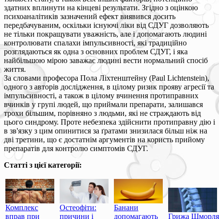
здатних вплинути на кінцеві результати. Згідно з оцінкою
психоаналітиків зазначений ефект виявився досить
передбачуваним, оскільки існуючі ліки від СДУГ дозволяють
не тільки покращувати уважність, але і допомагають людині
контролювати спалахи імпульсивності, які традиційно
розглядаються як одна з основних проблем СДУГ, і яка
найбільшою мірою заважає людині вести нормальний спосіб
життя.
За словами професора Пола Ліхтенштейну (Paul Lichtenstein),
одного з авторів дослідження, в цілому ризик прояву агресії та
імпульсивності, а також в цілому вчинення протиправних
вчинків у групі людей, що приймали препарати, залишався
трохи більшим, порівняно з людьми, які не страждають від
цього синдрому. Проте небезпека здійснити протиправну дію і
в зв'язку з цим опинитися за ґратами знизилася більш ніж на
дві третини, що є достатнім аргументів на користь прийому
препаратів для контролю симптомів СДУГ.
Статті з цієї категорії:
Комплекс
Остеофіти:
Банани
вправ при
причини і
допомагають
Грижа Шморля