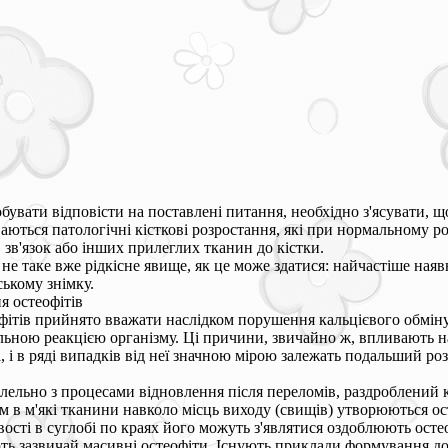
бувати відповісти на поставлені питання, необхідно з'ясувати, щ
ються патологічні кісткові розростання, які при нормальному ро
, зв'язок або інших прилеглих тканин до кістки.
- не таке вже рідкісне явище, як це може здатися: найчастіше наяв
ському знімку.
 остеофітів
ітів прийнято вважати наслідком порушення кальцієвого обміну, 
льною реакцією організму. Ці причини, звичайно ж, впливають на
, і в ряді випадків від неї значною мірою залежать подальший роз
ралельно з процесами відновлення після переломів, раздроблений
отім в м'які тканини навколо місць виходу (свищів) утворюються
вості в суглобі по краях його можуть з'являтися оздоблюють ост
ують зазвичай масивні остеофіти. Існують приклади формування 