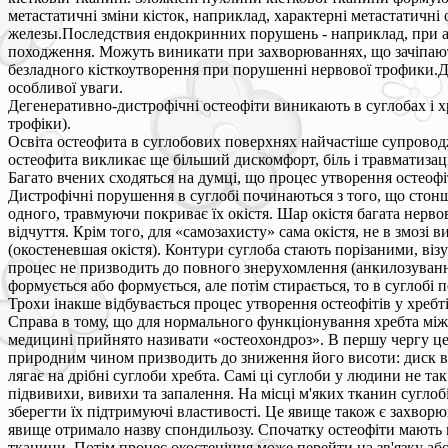
метастатичні зміни кісток, наприклад, характерні метастатичн
железы.Последствия ендокринних порушень - наприклад, при акр
походження. Можуть виникати при захворюваннях, що зачіпають
безладного кісткоутворення при порушенні нервової трофики.Де
особливої уваги.
Дегенеративно-дистрофічні остеофіти виникають в суглобах і 
трофіки).
Освіта остеофита в суглобових поверхнях найчастіше супровод
остеофита викликає ще більший дискомфорт, біль і травматизац
Багато вчених сходяться на думці, що процес утворення остеофі
Дистрофічні порушення в суглобі починаються з того, що стонш
одного, травмуючи покриває їх окістя. Шар окістя багата нерв
відчуття. Крім того, для «самозахисту» сама окістя, не в змоз
(окостеневшая окістя). Контури суглоба стають порізаними, ві
процес не призводить до повного знерухомлення (анкилозуваннн
формується або формується, але потім стирається, то в суглобі 
Трохи інакше відбувається процес утворення остеофітів у хребті
Справа в тому, що для нормального функціонування хребта між 
медицині прийнято називати «остеохондроз». В першу чергу це 
природним чином призводить до зниження його висоти: диск вт
лягає на дрібні суглоби хребта. Самі ці суглоби у людини не та
підвивихи, вивихи та запалення. На місці м'яких тканин суглоб
зберегти їх підтримуючі властивості. Це явище також є захворюв
явище отримало назву спондильозу. Спочатку остеофіти мають 
тканини. Потім процес окостеніння може перейти на зв'язку або