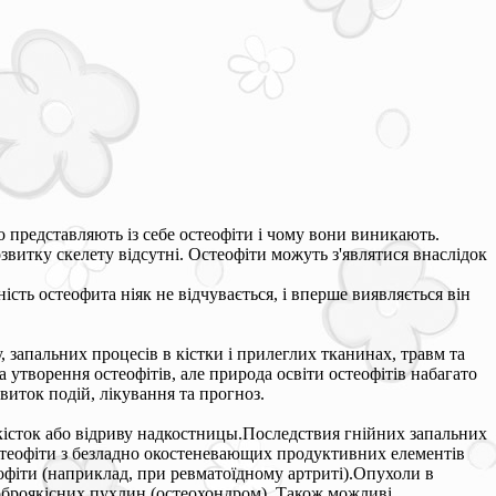
о представляють із себе остеофіти і чому вони виникають.
звитку скелету відсутні. Остеофіти можуть з'являтися внаслідок
ність остеофита ніяк не відчувається, і вперше виявляється він
запальних процесів в кістки і прилеглих тканинах, травм та
 утворення остеофітів, але природа освіти остеофітів набагато
виток подій, лікування та прогноз.
 кісток або відриву надкостницы.Последствия гнійних запальних
 остеофіти з безладно окостеневающих продуктивних елементів
еофіти (наприклад, при ревматоїдному артриті).Опухоли в
доброякісних пухлин (остеохондром). Також можливі