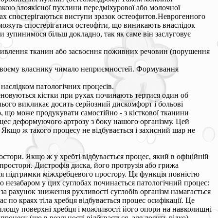
акою злоякісної пухлини передміхурової або молочної
ках спостерігаються виступи зразок остеофитов.Неврогенного
ожуть спостерігатися остеофіти, що виникають внаслідок
и зупинимося більш докладно, так як саме він заслуговує
я живлення тканин або засвоєння поживних речовин (порушення
ь своєму власнику чимало неприємностей. Формування
 наслідком патологічних процесів.
еновуються кістки при рухах починають тертися один об
 нього викликає досить серйозний дискомфорт і больові
о, що може продукувати самостійно - з кісткової тканини
оцес деформуючого артрозу з боку нашого організму. Цей
 Якщо ж такого процесу не відбувається і захисний шар не
стори. Якщо ж у хребті відбувається процес, який в офіційній
простори. Дистрофія диска, його протрузія або грижа
ля підтримки міжхребцевого простору. Ця функція повністю
 то незабаром у цих суглобах починається патологічний процес:
 за рахунок зниження рухливості суглобів організм намагається
с по краях тіла хребця відбувається процес осифікації. Це
площу поверхні хребця і можливості його опори на навколишні
оцесу (що в реальності відбувається, але досить рідко)