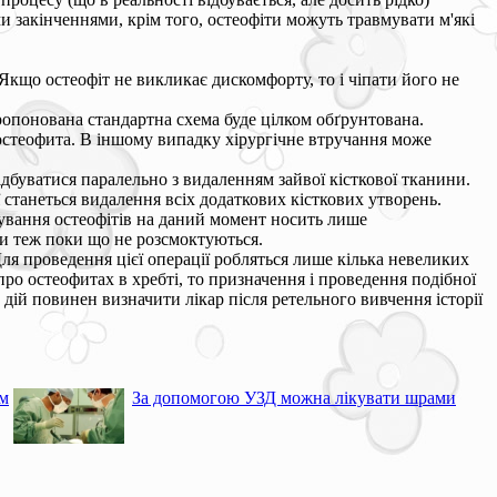
и закінченнями, крім того, остеофіти можуть травмувати м'які
Якщо остеофіт не викликає дискомфорту, то і чіпати його не
.
опонована стандартна схема буде цілком обґрунтована.
стеофита. В іншому випадку хірургічне втручання може
дбуватися паралельно з видаленням зайвої кісткової тканини.
 станеться видалення всіх додаткових кісткових утворень.
кування остеофітів на даний момент носить лише
ти теж поки що не розсмоктуються.
я проведення цієї операції робляться лише кілька невеликих
про остеофитах в хребті, то призначення і проведення подібної
дій повинен визначити лікар після ретельного вивчення історії
ом
За допомогою УЗД можна лікувати шрами