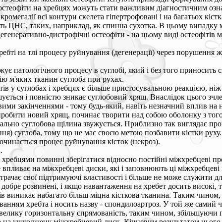
і остеофіти на хребцях можуть стати важливим діагностичним озн
омегалії всі контури скелета гіпертрофовані і на багатьох кіст
 ЦНС, таких, наприклад, як спинна сухотка. В цьому випадку м
генеративно-дистрофічні остеофіти - на цьому виді остеофітів м
хребті на тлі процесу руйнування (дегенерації) через порушенн
жує патологічного процесу в суглобі, який і без того приносит
ію м'яких тканин суглоба при рухах.
тів у суглобах і хребцях є більше пристосувальною реакцією, ніж
ується і повністю зникає суглобовий хрящ. Внаслідок цього зчл
овими закінченнями - тому будь-який, навіть незначний вплив на
і виробити новий хрящ, починає творити над собою оболонку з тог
зуально суглобова щілина звужується. Приблизно так виглядає пр
я) суглоба, тому що не має своєю метою позбавити кістки руху.
починається процес руйнування кісток (некроз).
.
хребцями повинні зберігатися відносно постійні міжхребцеві про
впливає на міжхребцеві диски, які і заповнюють ці міжхребцеві 
рачає свої підтримуючі властивості і більше не може служити д
к добре розвинені, і якщо навантаження на хребет досить високі,
ів виникає набагато більш міцна кісткова тканина. Таким чином,
анням хребта і носить назву - спондилоартроз. У той же самий ча
велику горизонтальну спрямованість, таким чином, збільшуючи 
 на ушкоджену міжхребцевий диск. Кінцевим результатом цього пр