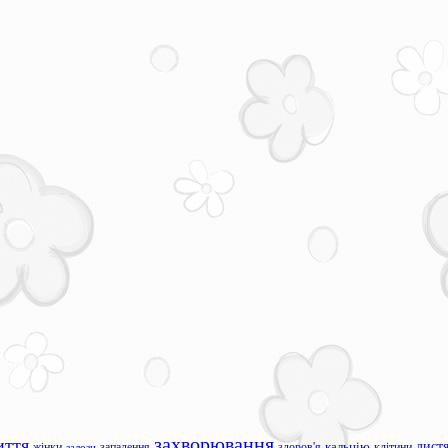
захворювання
иття
лист
жінки
запалення
здоров'я
кальцію
клітини
залози