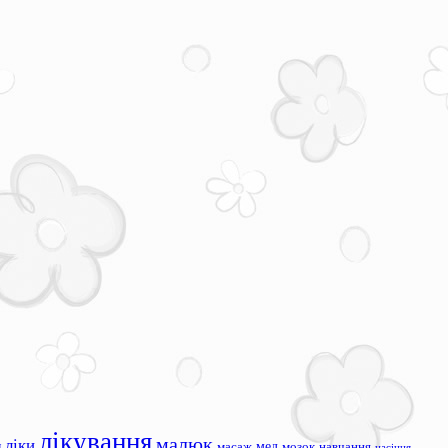
лікування
малюк
ліки
я
мед
масаж
мозок
навчання
насіння