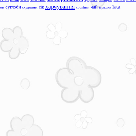
харчування
їжа
чай
суглоби
сік
сон
схуднення
іграшки
хропіння