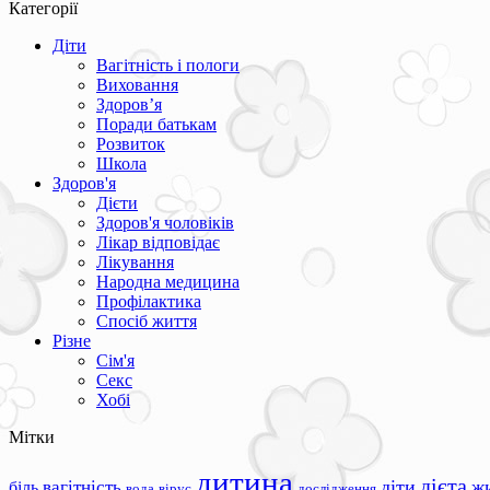
Категорії
Діти
Вагітність і пологи
Виховання
Здоров’я
Поради батькам
Розвиток
Школа
Здоров'я
Дієти
Здоров'я чоловіків
Лікар відповідає
Лікування
Народна медицина
Профілактика
Спосіб життя
Різне
Сім'я
Секс
Хобі
Мітки
дитина
дієта
вагітність
діти
ж
біль
вода
вірус
дослідження