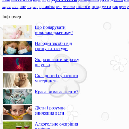
продукти
очі
пологи
нос
організм
рак
печінка
руки
ноги
операції
нирок
Інформер
Що подарувати
новонародженому?
Народні засоби від
грипу та застуди
Як розпізнати виразку
шлунка
Складності сучасного
материнства
Краса вимагає жертв?
Дієти і розумне
зниження ваги
Алкогольне ожиріння