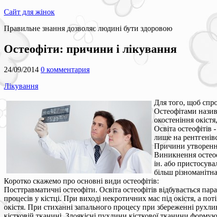
Сайт для жінок
Правильне знання дозволяє людині бути здоровою
Остеофіти: причини і лікування
24/09/2014
0 комментария
Лікування
Для того, щоб спро
Остеофітами назива
окостеніння окістя
Освіта остеофітів 
лише на рентгенів
Причини утворення
Виникнення остеоф
ін. або пристосува
більш різноманітна
Коротко скажемо про основні види остеофітів:
Посттравматичні остеофіти. Освіта остеофітів відбувається па
процесів у кістці. При виході некротичних мас під окістя, а п
окістя. При стиханні запального процесу при збереженні рухли
кістковій тканині. Злоякісні пухлини кісткової тканини форм