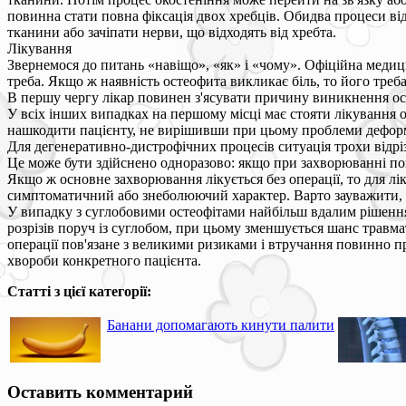
повинна стати повна фіксація двох хребців. Обидва процеси від
тканини або зачіпати нерви, що відходять від хребта.
Лікування
Звернемося до питань «навіщо», «як» і «чому». Офіційна медиц
треба. Якщо ж наявність остеофита викликає біль, то його треб
В першу чергу лікар повинен з'ясувати причину виникнення ос
У всіх інших випадках на першому місці має стояти лікуванн
нашкодити пацієнту, не вирішивши при цьому проблеми деформа
Для дегенеративно-дистрофічних процесів ситуація трохи відрі
Це може бути здійснено одноразово: якщо при захворюванні пока
Якщо ж основне захворювання лікується без операції, то для лі
симптоматичний або знеболюючий характер. Варто зауважити, щ
У випадку з суглобовими остеофітами найбільш вдалим рішенням
розрізів поруч із суглобом, при цьому зменшується шанс травма
операції пов'язане з великими ризиками і втручання повинно п
хвороби конкретного пацієнта.
Статті з цієї категорії:
Банани допомагають кинути палити
Оставить комментарий