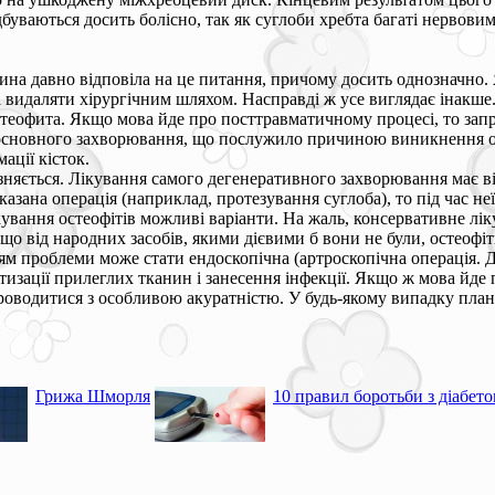
буваються досить болісно, так як суглоби хребта багаті нервовим
ина давно відповіла на це питання, причому досить однозначно. 
а видаляти хірургічним шляхом. Насправді ж усе виглядає інакше
теофита. Якщо мова йде про посттравматичному процесі, то запр
я основного захворювання, що послужило причиною виникнення о
ції кісток.
зняється. Лікування самого дегенеративного захворювання має ві
зана операція (наприклад, протезування суглоба), то під час неї
кування остеофітів можливі варіанти. На жаль, консервативне лі
о від народних засобів, якими дієвими б вони не були, остеофі
 проблеми може стати ендоскопічна (артроскопічна операція. Дл
тизації прилеглих тканин і занесення інфекції. Якщо ж мова йде 
роводитися з особливою акуратністю. У будь-якому випадку план 
Грижа Шморля
10 правил боротьби з діабет