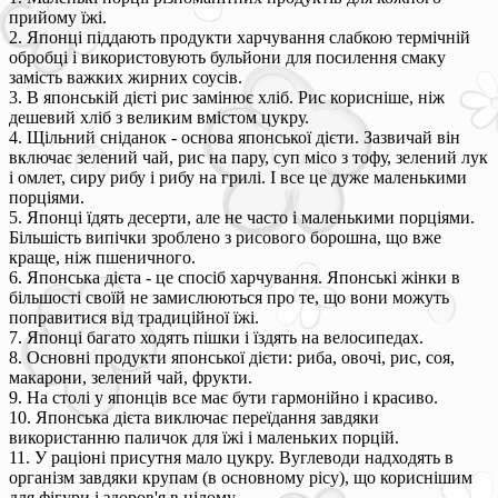
прийому їжі.
2. Японці піддають продукти харчування слабкою термічній
обробці і використовують бульйони для посилення смаку
замість важких жирних соусів.
3. В японській дієті рис замінює хліб. Рис корисніше, ніж
дешевий хліб з великим вмістом цукру.
4. Щільний сніданок - основа японської дієти. Зазвичай він
включає зелений чай, рис на пару, суп місо з тофу, зелений лук
і омлет, сиру рибу і рибу на грилі. І все це дуже маленькими
порціями.
5. Японці їдять десерти, але не часто і маленькими порціями.
Більшість випічки зроблено з рисового борошна, що вже
краще, ніж пшеничного.
6. Японська дієта - це спосіб харчування. Японські жінки в
більшості своїй не замислюються про те, що вони можуть
поправитися від традиційної їжі.
7. Японці багато ходять пішки і їздять на велосипедах.
8. Основні продукти японської дієти: риба, овочі, рис, соя,
макарони, зелений чай, фрукти.
9. На столі у японців все має бути гармонійно і красиво.
10. Японська дієта виключає переїдання завдяки
використанню паличок для їжі і маленьких порцій.
11. У раціоні присутня мало цукру. Вуглеводи надходять в
організм завдяки крупам (в основному рісу), що кориснішим
для фігури і здоров'я в цілому.