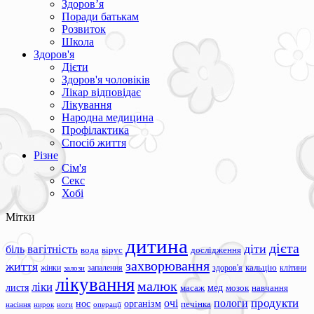
Здоров’я
Поради батькам
Розвиток
Школа
Здоров'я
Дієти
Здоров'я чоловіків
Лікар відповідає
Лікування
Народна медицина
Профілактика
Спосіб життя
Різне
Сім'я
Секс
Хобі
Мітки
дитина
дієта
вагітність
діти
біль
вода
вірус
дослідження
захворювання
життя
жінки
запалення
здоров'я
кальцію
клітини
залози
лікування
малюк
ліки
листя
мед
масаж
мозок
навчання
продукти
очі
пологи
нос
організм
печінка
ноги
операції
насіння
нирок