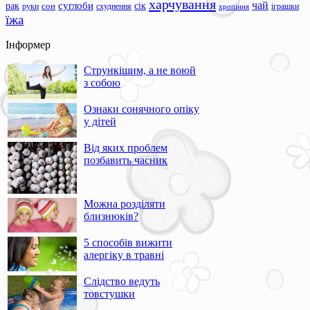
харчування
чай
суглоби
сік
рак
сон
руки
схуднення
іграшки
хропіння
їжа
Інформер
Стрункішим, а не воюй
з собою
Ознаки сонячного опіку
у дітей
Від яких проблем
позбавить часник
Можна розділяти
близнюків?
5 способів вижити
алергіку в травні
Слідство ведуть
товстушки