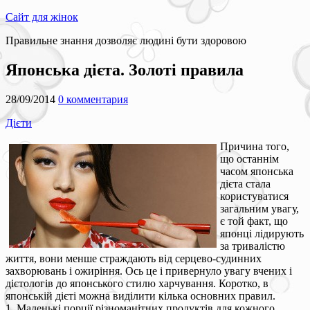
Сайт для жінок
Правильне знання дозволяє людині бути здоровою
Японська дієта. Золоті правила
28/09/2014
0 комментария
Дієти
Причина того,
що останнім
часом японська
дієта стала
користуватися
загальним увагу,
є той факт, що
японці лідирують
за тривалістю
життя, вони менше страждають від серцево-судинних
захворювань і ожиріння. Ось це і привернуло увагу вчених і
дієтологів до японського стилю харчування. Коротко, в
японській дієті можна виділити кілька основних правил.
1. Маленькі порції різноманітних продуктів для кожного