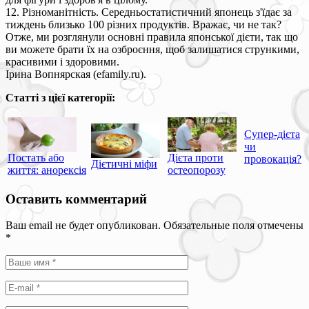
12. Різноманітність. Середньостатистичний японець з'їдає за
тиждень близько 100 різних продуктів. Вражає, чи не так?
Отже, ми розглянули основні правила японської дієти, так що
ви можете брати їх на озброєння, щоб залишатися стрункими,
красивими і здоровими.
Ірина Вопнярская (efamily.ru).
Статті з цієї категорії:
Супер-дієта
чи
Постать або
Дієта проти
провокація?
Дієтичні міфи
життя: анорексія
остеопорозу
Оставить комментарий
Ваш email не будет опубликован. Обязательные поля отмечены
*