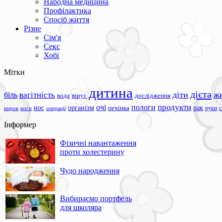
Народна медицина
Профілактика
Спосіб життя
Різне
Сім'я
Секс
Хобі
Мітки
дитина
дієта
вагітність
діти
ж
біль
вода
вірус
дослідження
продукти
очі
пологи
нос
організм
рак
печінка
руки
ноги
операції
нирок
Інформер
Фізичні навантаження
проти холестерину
Чудо народження
Вибираємо портфель
для школяра