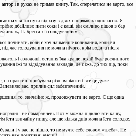
автор і в руках не тримав книгу. Так, сперечатися не варто, все
магаються встигнути відразу в двох напрямках одночасно. Я
рібно дбайливо пити соки і є каші, він сміливо пішов в бар
чайно ж, П. Брегга з її голодуванням.
иться починати, коли є хоч найменше коливання, коли ви
 під час голодування не можна нічого, крім води, а після
алкоголь і солодощі, остання їжа краще нехай буде рослинного
ння їжі та відвідування закладів, де є їжа, до тих пір, поки
, на практиці пробувала різні варіанти і все це дуже
 Запевняю вас, прилив сил забезпечений.
іршення, то, звичайно ж, продовжувати не варто. Є ще одна
виноградні і не помаранчеві. Потім можна підключати кашу,
тім їсти звичайну пишу, але ще кілька днів можна їсти солодке,
вали і у вас не пішло, то не мучте себе словом «треба». Не
осить вам позитивні емоції!