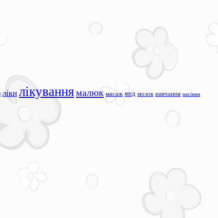
лікування
малюк
ліки
я
мед
масаж
мозок
навчання
насіння