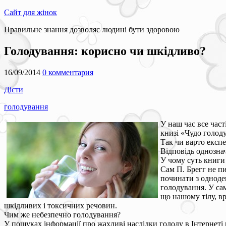
Сайт для жінок
Правильне знання дозволяє людині бути здоровою
Голодування: корисно чи шкідливо?
16/09/2014
0 комментария
Дієти
голодування
У наш час все час
книзі «Чудо голоду
Так чи варто експ
Відповідь однозна
У чому суть книги
Сам П. Брегг не п
починати з одноде
голодування. У сам
що нашому тілу, в
шкідливих і токсичних речовин.
Чим же небезпечно голодування?
У пошуках інформації про жахливі наслідки голоду в Інтернеті