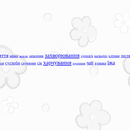
захворювання
иття
лист
жінки
запалення
здоров'я
кальцію
клітини
залози
харчування
їжа
чай
суглоби
сік
сон
схуднення
іграшки
хропіння