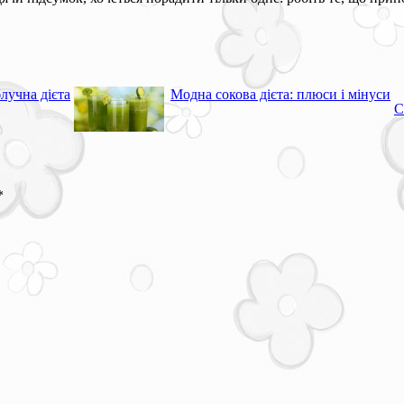
лучна дієта
Модна сокова дієта: плюси і мінуси
С
*