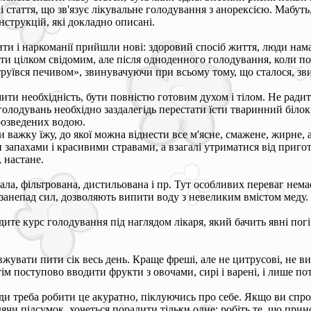
 стаття, що зв'язує лікувальне голодування з анорексією. Мабуть, 
струкцій, які докладно описані.
рити і наркоманії прийшли нові: здоровий спосіб життя, люди на
ти цілком свідомим, але після одноденного голодування, коли пот
труївся печивом», звинувачуючи при всьому тому, що сталося, зви
мити необхідність, бути повністю готовим духом і тілом. Не рад
голодувань необхідно заздалегідь перестати їсти тваринний білок,
розведених водою.
важку їжу, до якої можна віднести все м'ясне, смажене, жирне, 
апахами і красивими стравами, а взагалі утриматися від приготува
 настане.
тала, фільтрована, дистильована і пр. Тут особливих переваг немає
 занепад сил, дозволяють випити воду з невеликим вмістом меду.
ите курс голодування під наглядом лікаря, який бачить явні пог
овжувати пити сік весь день. Краще фреші, але не цитрусові, не 
тім поступово вводити фрукти з овочами, сирі і варені, і лише по
 треба робити це акуратно, піклуючись про себе. Якщо ви спробу
ячи підсумок, хочеться порадити тільки одне: робіть те, що прин