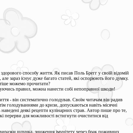
 здорового способу життя. Як писав Поль Брегг у своїй відомій
але зараз існує дуже багато статей, які оспорюють його думку.
астіше можемо прочитати?
имуючись правил, можна нанести собі непоправної шкоди!
иття - він систематично голодував. Своїм читачам він радив
ім голодуваннями до кризи, допускаються навіть місячні
 наведені деякі рецепти кулінарних страв. Автор пише про те,
кі перерви для можливості встигнути очиститися від
и виразки шлунка, зниження імунітету через брак поживних