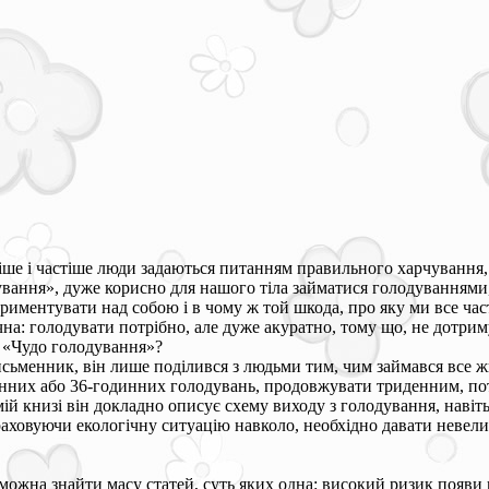
тіше і частіше люди задаються питанням правильного харчування,
вання», дуже корисно для нашого тіла займатися голодуваннями, 
ериментувати над собою і в чому ж той шкода, про яку ми все ч
чна: голодувати потрібно, але дуже акуратно, тому що, не дотр
 «Чудо голодування»?
исьменник, він лише поділився з людьми тим, чим займався все ж
нних або 36-годинних голодувань, продовжувати триденним, пот
ій книзі він докладно описує схему виходу з голодування, навіть
раховуючи екологічну ситуацію навколо, необхідно давати невели
 можна знайти масу статей, суть яких одна: високий ризик появ