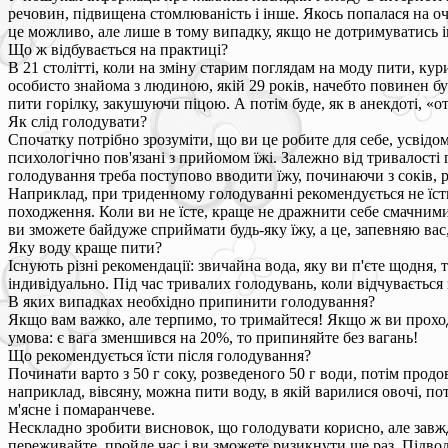
речовин, підвищена стомлюваність і інше. Якось попалася на очі
це можливо, але лише в тому випадку, якщо не дотримуватись ін
Що ж відбувається на практиці?
В 21 столітті, коли на зміну старим поглядам на моду пити, ку
особисто знайома з людиною, якій 29 років, начебто повинен бу
пити горілку, закушуючи піцою. А потім буде, як в анекдоті, «о
Як слід голодувати?
Спочатку потрібно зрозуміти, що ви це робите для себе, усвідо
психологічно пов'язані з прийомом їжі. Залежно від тривалості 
голодування треба поступово вводити їжу, починаючи з соків, 
Наприклад, при триденному голодуванні рекомендується не їсти 
походження. Коли ви не їсте, краще не дражнити себе смачними з
ви зможете байдуже сприймати будь-яку їжу, а це, запевняю вас,
Яку воду краще пити?
Існують різні рекомендації: звичайна вода, яку ви п'єте щодня, 
індивідуально. Під час тривалих голодувань, коли відчувається
В яких випадках необхідно припинити голодування?
Якщо вам важко, але терпимо, то тримайтеся! Якщо ж ви проход
умова: є вага зменшився на 20%, то припиняйте без вагань!
Що рекомендується їсти після голодування?
Починати варто з 50 г соку, розведеного 50 г води, потім прод
наприклад, вівсяну, можна пити воду, в якій варилися овочі, по
м'ясне і помаранчеве.
Нескладно зробити висновок, що голодувати корисно, але завжди
переживайте, пройде час і ви зможете ризикнути ще раз. Підвод