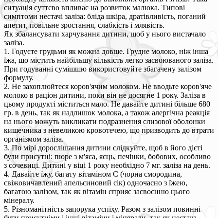
ситуація суттєво впливає на розвиток малюка. Типові
симптоми нестачі заліза: бліда шкіра, дратівливість, поганий
апетит, повільне зростання, слабкість і млявість.
Як збалансувати харчування дитини, щоб у нього вистачало
заліза.
1. Годуєте грудьми як можна довше. Грудне молоко, ніж інша
їжа, що містить найбільшу кількість легко засвоюваного заліза.
При годуванні сумішшю використовуйте збагачену залізом
формулу.
2. Не захоплюйтеся коров'ячим молоком. Не вводьте коров'яче
молоко в раціон дитини, поки він не досягне 1 року. Заліза в
цьому продукті міститься мало. Не давайте дитині більше 680
гр. в день, так як надлишок молока, а також алергічна реакція
на нього можуть викликати подразнення слизової оболонки
кишечника з невеликою кровотечею, що призводить до втрати
організмом заліза.
3. По мірі дорослішання дитини слідкуйте, щоб в його дієті
були присутні: пюре з м'яса, яєць, печінки, бобових, особливо
з сочевиці. Дитині у віці 1 року необхідно 7 мг. заліза на день.
4. Давайте їжу, багату вітаміном С (чорна смородина,
свіжовичавлений апельсиновий сік) одночасно з їжею,
багатою залізом, так як вітамін сприяє засвоєнню цього
мінералу.
5. Різноманітність запорука успіху. Разом з залізом повинні
бути присутніми і інші вітаміни і мінерали, так як нестача