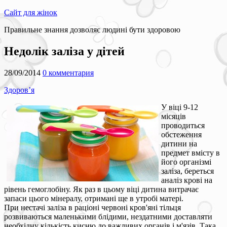
Сайт для жінок
Правильне знання дозволяє людині бути здоровою
Недолік заліза у дітей
28/09/2014
0 комментария
Здоров’я
У віці 9-12
місяців
проводиться
обстеження
дитини на
предмет вмісту в
його організмі
заліза, береться
аналіз крові на
рівень гемоглобіну. Як раз в цьому віці дитина витрачає
запаси цього мінералу, отримані ще в утробі матері.
При нестачі заліза в раціоні червоні кров'яні тільця
розвиваються маленькими блідими, нездатними доставляти
необхідну кількість кисню до важливих органів і м'язів. Така