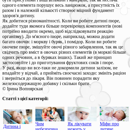
одного елемента порушує весь ланцюжок, а присутність їх
разом і в належній кількості створює міцний фундамент
здоров'я дитину.
Як добитися різноманітності. Коли ви робите дитині пюре,
додайте туди якомога більше перевірених компонентів (нові
потрібно вводити окремо, щоб відслідковувати реакцію
організму). До м'ясного пюре, наприклад, можна додати
багато овочів: і моркву і буряк, і помідор. Коли ви робите
овочеве пюре, змішуйте овочі різного забарвлення, так як це
свідчить про вміст в овочах різних елементів (в моркві більше
одних речовин, а в буряках інших). Такий же принцип
застосовуйте і до приготування фруктових соків і пюре.
У разі, якщо ви все-таки не докормили дитини залізом, не
впадайте у відчай, а прийміть своєчасні заходи: змініть раціон
і зверніться до лікаря. Він повинен порадити яку
железосодержащую добавку і скільки брати.
© Ірина Вопнярская
Статті з цієї категорії:
Чим
Як лікувати
Міфи про
Дитина і
небезпечна
нежить у
дитяче