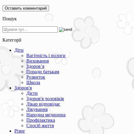
Пошук
Категорії
Діти
Вагітність і пологи
Виховання
Здоров’я
Поради батькам
Розвиток
Школа
Здоров'я
Дієти
Здоров'я чоловіків
Лікар відповідає
Лікування
Народна медицина
Профілактика
Спосіб життя
Різне