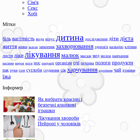
Сім'я
Секс
Хобі
Мітки
дитина
дієта
вагітність
діти
біль
вода
вірус
дослідження
захворювання
життя
жінки
запалення
здоров'я
кальцію
клітини
залози
лікування
малюк
ліки
листя
мед
масаж
мозок
навчання
продукти
очі
пологи
нос
організм
печінка
ноги
операції
насіння
нирок
харчування
чай
суглоби
сік
рак
сон
руки
схуднення
іграшки
хропіння
їжа
Інформер
Як вибрати красиві і
безпечні ялинкові
іграшки
Лікування хвороби
Пейроні у чоловіків