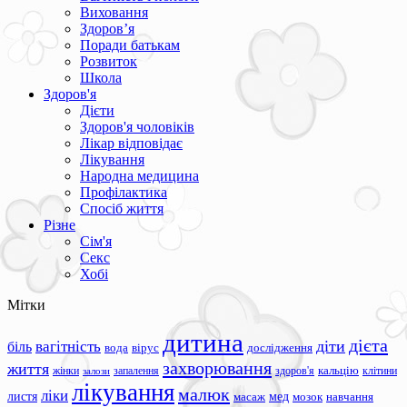
Виховання
Здоров’я
Поради батькам
Розвиток
Школа
Здоров'я
Дієти
Здоров'я чоловіків
Лікар відповідає
Лікування
Народна медицина
Профілактика
Спосіб життя
Різне
Сім'я
Секс
Хобі
Мітки
дитина
дієта
вагітність
діти
біль
вода
вірус
дослідження
захворювання
життя
жінки
запалення
здоров'я
кальцію
клітини
залози
лікування
малюк
ліки
листя
мед
масаж
мозок
навчання