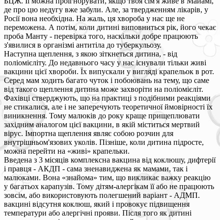
БЦЖ. Її можна проігнорувати, якщо твоя сім'я живе в Майамі,
де про цю недугу вже забули. Але, за твердженням лікарів, у
Росії вона необхідна. На жаль, ця хвороба у нас ще не
переможена. А потім, коли дитині виповниться рік, його чекає
проба Манту - перевірка того, наскільки добре працюють
з'явилися в організмі антитіла до туберкульозу.
Наступна щеплення, з якою зіткнеться дитина, - від
поліомієліту. До недавнього часу у нас існували тільки живі
вакцини цієї хвороби. Їх випускали у вигляді крапельок в рот.
Серед мам ходить багато чуток і побоювань на тему, що саме
від такого щеплення дитина може захворіти на поліомієліт.
Фахівці стверджують, що на практиці з подібними реакціями
не стикалися, але і не заперечують теоретичної ймовірності їх
виникнення. Тому малюків до року краще прищеплювати
західним аналогом цієї вакцини, в якій міститься мертвий
вірус. Імпортна щеплення являє собою розчин для
внутрішньом'язових уколів. Пізніше, коли дитина підросте,
можна перейти на «живі» крапельки.
Введена з 3 місяців комплексна вакцина від коклюшу, дифтерії
і правця - АКДП - сама зненавиджена як мамами, так і
малюками. Вона «знайома» тим, що викликає важку реакцію
у багатьох карапузів. Тому дітям-алергікам її або не працюють
зовсім, або використовують полегшений варіант - АДМП.
вакцині відсутня коклюш, який і провокує підвищення
температури або алергічні прояви. Після того як дитині