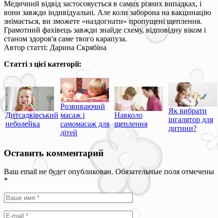
Медичний відвід застосовується в самих різних випадках, і
вони завжди індивідуальні. Але коли заборона на вакцинацію
знімається, ви зможете «наздогнати» пропущені щеплення.
Грамотний фахівець завжди знайде схему, відповідну віком і
станом здоров'я саме твого карапуза.
Автор статті: Дарина Скрябіна
Статті з цієї категорії:
Розвиваючий
Як вибрати
Дитсадківський
масаж і
Навколо
інгалятор для
неболейка
самомасаж для
щеплення
дитини?
дітей
Оставить комментарий
Ваш email не будет опубликован. Обязательные поля отмечены
*