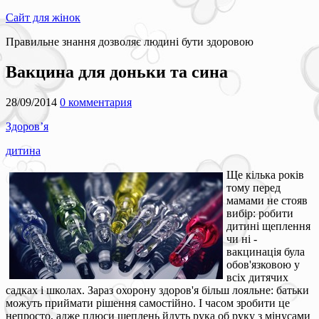
Сайт для жінок
Правильне знання дозволяє людині бути здоровою
Вакцина для доньки та сина
28/09/2014
0 комментария
Здоров’я
дитина
Ще кілька років
тому перед
мамами не стояв
вибір: робити
дитині щеплення
чи ні -
вакцинація була
обов'язковою у
всіх дитячих
садках і школах. Зараз охорону здоров'я більш лояльне: батьки
можуть приймати рішення самостійно. І часом зробити це
непросто, адже плюси щеплень йдуть рука об руку з мінусами