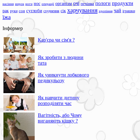
продукти
очі
пологи
нос
організм
печінка
ноги
операції
насіння
нирок
харчування
чай
суглоби
сік
рак
сон
руки
схуднення
іграшки
хропіння
їжа
Інформер
Кар'єра чи сім'я ?
Як зробити з людини
тата
Як уникнути лобкового
педикульозу
Як навчити дитину
розподіляти час
Вагітність, або Чому
виганяють кішку ?