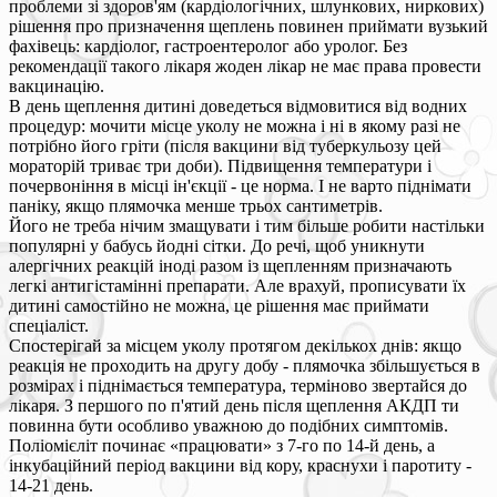
проблеми зі здоров'ям (кардіологічних, шлункових, ниркових)
рішення про призначення щеплень повинен приймати вузький
фахівець: кардіолог, гастроентеролог або уролог. Без
рекомендації такого лікаря жоден лікар не має права провести
вакцинацію.
В день щеплення дитині доведеться відмовитися від водних
процедур: мочити місце уколу не можна і ні в якому разі не
потрібно його гріти (після вакцини від туберкульозу цей
мораторій триває три доби). Підвищення температури і
почервоніння в місці ін'єкції - це норма. І не варто піднімати
паніку, якщо плямочка менше трьох сантиметрів.
Його не треба нічим змащувати і тим більше робити настільки
популярні у бабусь йодні сітки. До речі, щоб уникнути
алергічних реакцій іноді разом із щепленням призначають
легкі антигістамінні препарати. Але врахуй, прописувати їх
дитині самостійно не можна, це рішення має приймати
спеціаліст.
Спостерігай за місцем уколу протягом декількох днів: якщо
реакція не проходить на другу добу - плямочка збільшується в
розмірах і піднімається температура, терміново звертайся до
лікаря. З першого по п'ятий день після щеплення АКДП ти
повинна бути особливо уважною до подібних симптомів.
Поліомієліт починає «працювати» з 7-го по 14-й день, а
інкубаційний період вакцини від кору, краснухи і паротиту -
14-21 день.