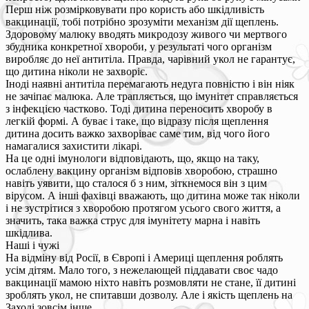
Перш ніж розмірковувати про користь або шкідливість
вакцинації, тобі потрібно зрозуміти механізм дії щеплень.
Здоровому малюку вводять микродозу живого чи мертвого
збудника конкретної хвороби, у результаті чого організм
виробляє до неї антитіла. Правда, чарівний укол не гарантує,
що дитина ніколи не захворіє.
Іноді наявні антитіла перемагають недуга повністю і він ніяк
не зачіпає малюка. Але трапляється, що імунітет справляється
з інфекцією частково. Тоді дитина переносить хворобу в
легкій формі. А буває і таке, що відразу після щеплення
дитина досить важко захворіває саме тим, від чого його
намагалися захистити лікарі.
На це одні імунологи відповідають, що, якщо на таку,
ослаблену вакцину організм відповів хворобою, страшно
навіть уявити, що сталося б з ним, зіткнемося він з цим
вірусом. А інші фахівці вважають, що дитина може так ніколи
і не зустрітися з хворобою протягом усього свого життя, а
значить, така важка струс для імунітету марна і навіть
шкідлива.
Наші і чужі
На відміну від Росії, в Європі і Америці щеплення роблять
усім дітям. Мало того, з нежелающей піддавати своє чадо
вакцинації мамою ніхто навіть розмовляти не стане, її дитині
зроблять укол, не спитавши дозволу. Але і якість щеплень на
Заході зовсім інше.