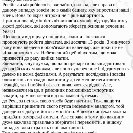
Російська мікробіологія, звичайно, сильна, але справа в
даному випадку зовсім не в самій бацилу, яку виростили наші
вчені. Вона-то якраз нітрохи не гірше імпортного.
Принципова відмінність вітчизняних уколів від зарубіжних у
якості добавок, які допомагають зберегти основна речовина.
Увага!
Щеплення від вірусу папіломи людини гінекологи
пропонують робити дівчатам, які досягли 13 років. З минулого
року вона введена в обов'язковий календар, але поки це не
чітко виконується. Небезпечний цей вірус тим, що може
призвести до раку шийки матки.
Звичайно, існує думка, що наші препарати більш адаптовані
до російських малюкам, але воно суперечливе і підтримується
далеко не всіма фахівцями. А результати досліджень і зовсім
однозначні: на західні вакцини у дітей менше негативних
реакцій, так і побічні ефекти виявляються рідше. Але,
незважаючи на це, в районних поліклініках імпортних
вакцин, крім щеплення від поліомієліту, немає.
до Речі, за неї теж скоро треба буде платити. Тож, якщо ти
вирішиш прищепити свого пупса іноземним аналогом, тобі
доведеться добути його самостійно. В деяких аптеках можна
придбати заморські ампули. Але справа в тому, що вакцину
дуже важливо правильно зберігати і перевозити, в іншому
випадку вона втратить свої властивості.
Тому жоден сумлінний лікар не візьме на себе