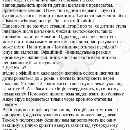
відповідальність зробити дитині щеплення препаратом,
принесеним мамою. Отже, твій єдиний варіант - шукати
фахівця, у якого є імпортні вакцини. Таких ти зможеш знайти
в імунологічному центрі або в платній клініці.
Напевно ти не раз чула страшні історії про те, як дитина стала
інвалідом після щеплення. Фахівці заспокоюють: таких
випадків - один на мільйон. Однак від того, що твій пупс
може стати цим самим винятком з правила, застрахувати не
може ніхто. На питання «Чому виникають такі наслідки?»
існує дві відповіді. Офіційний: «індивідуальна реакція
організму» і напівофіційний: «погана якість вакцини або
неправильне її застосування».
? Де? Коли?
згідно з офіційним календарем щеплень основні щеплення
дітям робляться до 2 років, а потім їх повторюють перед
школою. У перші 12 годин життя твого пупса чекає укол від
гепатиту В. Але багато фахівців стверджують, що в ньому
немає сенсу. Немовляті просто нема звідки взяти цю болячку.
Адже вірус передається тільки через кров або статевим
шляхом.
Всі інструменти для переливання, ін'єкцій та стоматології
одноразові, а до сексуального життя немовляті ще далеко.
Також у пологовому будинку вам запропонують ще одну
вакцину: в плічко крихти введуть захист від туберкульозу -