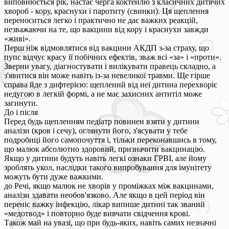
виповнюється рік, настає черга коктейлю з класичних дитячих
хвороб - кору, краснухи і паротиту (свинки). Ця щеплення
переноситься легко і практично не дає важких реакцій,
незважаючи на те, що вакцини від кору і краснухи завжди
«живі».
Перш ніж відмовлятися від вакцини АКДП з-за страху, що
пупс відчує красу її побічних ефектів, зваж всі «за» і «проти».
Зверни увагу, діагностувати і вилікувати правець складно, а
з'явитися він може навіть із-за невеликої травми. Ще гірше
справа йде з дифтерією: щеплений від неї дитина перехворіє
недугою в легкій формі, а не має захисних антитіл може
загинути.
До і після
Перед будь щепленням педіатр повинен взяти у дитини
аналізи (кров і сечу), оглянути його, з'ясувати у тебе
подробиці його самопочуття і, тільки переконавшись в тому,
що малюк абсолютно здоровий, призначити вакцинацію.
Якщо у дитини будуть навіть легкі ознаки ГРВІ, але йому
зроблять укол, наслідки такого випробування для імунітету
можуть бути дуже важкими.
до Речі, якщо малюк не хворів у проміжках між вакцинами,
аналізи здавати необов'язково. Але якщо в цей період він
переніс важку інфекцію, лікар випише дитині так званий
«медотвод» і повторно буде вивчати свідчення крові.
Також май на увазі, що при будь-яких, навіть самих незначні