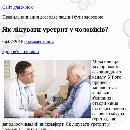
Сайт для жінок
Правильне знання дозволяє людині бути здоровою
Як лікувати уретрит у чоловіків?
04/07/2016
0 комментария
Здоров'я чоловіків
Мова йде про
захворювання
сечовивідного
каналу. У його
процесі
запалюється
канальне
з'єднання і
отвори кінця
статевого члена і
сечового міхура
(уретра), що
заподіює чималий дискомфорт. Як лікувати уретрит у
чоловіків – читай далі.