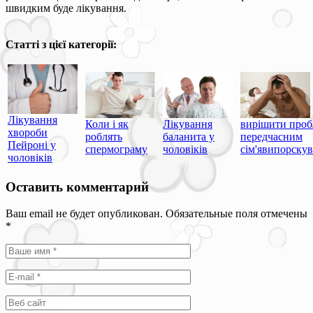
швидким буде лікування.
Статті з цієї категорії:
Лікування
вирішити проб
Лікування
Коли і як
хвороби
передчасним
баланита у
роблять
Пейроні у
сім'явипорску
чоловіків
спермограму
чоловіків
Оставить комментарий
Ваш email не будет опубликован. Обязательные поля отмечены
*