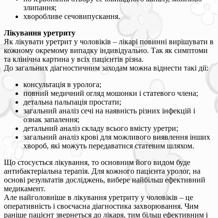
злипання;
хворобливе сечовипускання.
Лікування уретриту
Як лікувати уретрит у чоловіків – лікарі повинні вирішувати в
кожному окремому випадку індивідуально. Так як симптоми
та клінічна картина у всіх пацієнтів різна.
До загальних діагностичним заходам можна віднести такі дії:
консультація в уролога;
повний медичний огляд мошонки і статевого члена;
детальна пальпація простати;
загальний аналіз сечі на наявність різних інфекцій і
ознак запалення;
детальний аналіз складу всього вмісту уретри;
загальний аналіз крові для можливого виявлення інших
хвороб, які можуть передаватися статевим шляхом.
Що стосується лікування, то основним його видом буде
антибактеріальна терапія. Для кожного пацієнта уролог, на
основі результатів досліджень, вибере найбільш ефективний
медикамент.
Але найголовніше в лікування уретриту у чоловіків – це
оперативність і своєчасна діагностика захворювання. Чим
раніше пацієнт звернеться до лікаря, тим більш ефективним і