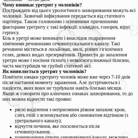
Чому виникає уретрит у чоловіків?
Постраждати від цього урологічного захворювання можуть всі
чоловіки. Зазвичай інфікування передається від статевого
партнера. Також головними і основними причинними
факторами уретриту є такі інфекції: хламідіоз, гонорея, вірус
герпесу.
Біль в уретрі може виникати і внаслідок подразнення
хімічними речовинами сечовипускального каналу. Такі
речовини містяться в лосьйонах, милі, різних гігієнічних
гелях, деяких видах презервативів. Привести до запалення
уретри може і носіння тісного і неякісного нижньої білизни,
часта мастурбація чи грубий статевий акт.
Як виявляється уретрит у чоловіків?
Помітити ознаки уретриту чоловік може вже через 7-10 днів
після настання моменту зараження. Але зустрічаються і
пацієнти, яких вони не турбували навіть близько місяця.
Якщо ж говорити про клінічних ознаках захворювання, то до
них можна віднести такі прояви:
рясні виділення з неприємним різким запахом: кров,
слиз, гній з зеленкуватим або синюватим відтінком (з
уретрального каналу);
відчуття печіння, яке посилюється після
сечовипускання;
почервоніння отвору сечовивідного каналу, можливо