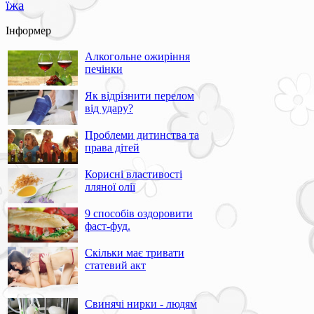
їжа
Інформер
Алкогольне ожиріння
печінки
Як відрізнити перелом
від удару?
Проблеми дитинства та
права дітей
Корисні властивості
лляної олії
9 способів оздоровити
фаст-фуд.
Скільки має тривати
статевий акт
Свинячі нирки - людям