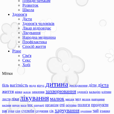
Поради батькам
Розвиток
Школа
Здоров'я
Дієти
Здоров'я чоловіків
Лікар відповідає
Лікування
Народна медицина
Профілактика
Спосіб життя
Різне
Сім'я
Секс
Хобі
Мітки
дитина
дієта
вагітність
діти
біль
вода
вірус
дослідження
захворювання
життя
жінки
запалення
здоров'я
кальцію
клітини
залози
лікування
малюк
ліки
листя
мед
масаж
мозок
навчання
продукти
очі
пологи
нос
організм
печінка
ноги
операції
насіння
нирок
харчування
чай
суглоби
сік
рак
сон
руки
схуднення
іграшки
хропіння