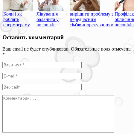
вирішити проблему з
Лікування
Коли і як
Профілак
передчасним
баланита у
роблять
облисінн
сім'явипорскуванням
чоловіків
спермограму
чоловіків
Оставить комментарий
Ваш email не будет опубликован. Обязательные поля отмечены
*