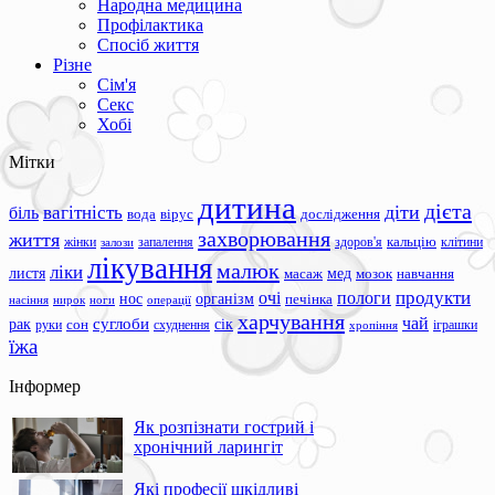
Народна медицина
Профілактика
Спосіб життя
Різне
Сім'я
Секс
Хобі
Мітки
дитина
дієта
вагітність
діти
біль
вода
вірус
дослідження
захворювання
життя
жінки
запалення
здоров'я
кальцію
клітини
залози
лікування
малюк
ліки
листя
мед
масаж
мозок
навчання
продукти
очі
пологи
нос
організм
печінка
ноги
операції
насіння
нирок
харчування
чай
суглоби
сік
рак
сон
руки
схуднення
іграшки
хропіння
їжа
Інформер
Як розпізнати гострий і
хронічний ларингіт
Які професії шкідливі