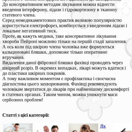
До консервативним методам лікування можна віднести
введення інтерферону, лідази і гідрокортизону в тканину
статевого члена.
Серед немедикаментозних практик великою популярністю
користується електрофорез, комбінується з введенням лідази і
локальне негативний тиск.
Проте, як кажуть медики, таке консервативне лікування
хвороби Пейроні можливо тільки на першій стадії запалення.
А ось коли під шкірою члена чоловіка вже формуються
кальциновані бляшки, допоможе тільки оперативне
втручання.
Видалення даної фіброзної бляшки фахівці проводять через
шкірний розріз. В окремих випадках, лікарі можуть вдатися і
до пластики шкірних покривів.
А тому важливим моментом є профілактика і своєчасна
діагностика цього захворювання. Фахівці рекомендують
чоловікам звертатися до лікарів при найменшому дискомфорті
в статевих органах. Таким чином, можна уникнути маси
серйозних проблем!
Статті з цієї категорії:
Як