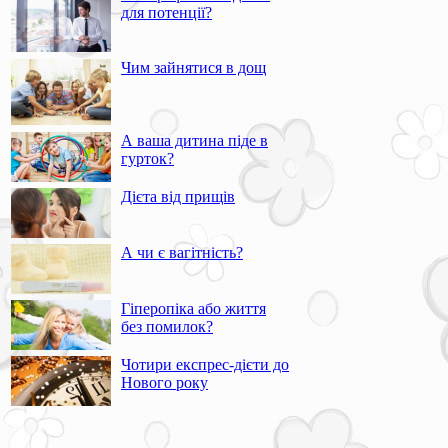
для потенції?
Чим зайнятися в дощ
А ваша дитина піде в
гурток?
Дієта від прищів
А чи є вагітність?
Гіперопіка або життя
без помилок?
Чотири експрес-дієти до
Нового року