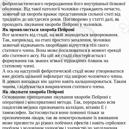
фибропластического переродження його внутрішньої білкової
оболонки. Від такої патології чоловіки страждають нечасто,
зазвичай ця хвороба вражає представників сильної статі від
тридцяти до шістдесяти років. Поговоримо у статті далі, як
проходить лікування хвороби Пейроні у чоловіків.
Як проявляється хвороба Пейроні
Все залежить від стадії, на якій знаходиться захворювання.
Так, наприклад, на етапі простого запалення, чоловіки
зазвичай відзначають хворобливі відчуття в тілі свого
статевого члена. Вона може посилюватися в момент ерекції
або статевого акту. На цій же стадії спостерігається і
формування так званих м'яких підшкірних бляшок на
статевому члені.
А ось на наступній фибротической стадії може утворюватися
вже досить щільний інфільтрат під шкірою чоловічого члена.
В деяких випадках він здатен навіть кальцинироваться. Таким
чином, і відбувається викривлення статевого члена.
Як лікувати хвороба Пейроні
Основними принципами лікування хвороби Пейроні є
оперативні і консервативні методи. Так, перорально всім
пацієнтам медики призначають колхіцин, вітамін Е і
тамоксифен. Застосовується вони повинні тільки за
призначенням лікаря, так як неконтрольоване їх вживання
може призвести до різних побічних ефектів і навіть серйозних
проблем з чоловічим здоров'ям і здатністю до запліднення.