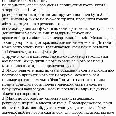
становити 60 см і більше;
по периметру спального місця неприпустимі гострі кути і
зазори більше 1 см;
розмір безпечних просвітів між прутами повинен бути 2,5-5
див. Дитина фізично не зможе застрягти, просунути голову
або зісковзнути вниз ручкою-ніжкою;
всі замки, деталі для фіксації повинні бути настільки тугі, щоб
допитливий малюк не зміг їх відкрити самостійно;
краще вибирати ліжечко без декоративної різьби. Можливо,
такий декор і виглядає красиво, але він небезпечний. Дитина
може легко зачепитися і травмуватися, коли почне вставати.
Які бувають додаткові функції:
1) зручно, коли в комплекті до ніжок ліжка йдуть коліщатка
або полози. Якщо дитина погано засинає, його без праці
можна заколисати, не напружуючи руки.
2) Якщо плануєте практикувати роздільний сон з малюком або
поступово привчати його спати окремо, можливо, вам
припаде до душі ліжечко з бічної знімається стінкою. Така
модель дозволить бути поряд з малюком навіть вночі, не
порушуючи ваші задуми. Досить поставити впритул дитяче
ліжечко до дорослого.
3) Мами по достоїнству оцінять наявність декількох
регульованих рівнів висоти матраца. Новонародженого, поки
він не такий активний, дуже зручно укладати в неглибоку
ліжечко, щоб не потривожити сон. Для дорослих діток, які вже