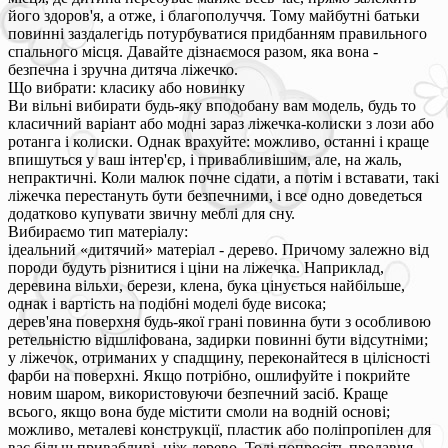
його здоров'я, а отже, і благополуччя. Тому майбутні батьки
повинні заздалегідь потурбуватися придбанням правильного
спального місця. Давайте дізнаємося разом, яка вона -
безпечна і зручна дитяча ліжечко.
Що вибрати: класику або новинку
Ви вільні вибирати будь-яку вподобану вам модель, будь то
класичний варіант або модні зараз ліжечка-колиски з лози або
ротанга і колиски. Однак врахуйте: можливо, останні і краще
впишуться у ваш інтер'єр, і привабливішим, але, на жаль,
непрактичні. Коли малюк почне сідати, а потім і вставати, такі
ліжечка перестануть бути безпечними, і все одно доведеться
додатково купувати звичну меблі для сну.
Вибираємо тип матеріалу:
ідеальний «дитячий» матеріал - дерево. Причому залежно від
породи будуть різнитися і ціни на ліжечка. Наприклад,
деревина вільхи, берези, клена, бука цінується найбільше,
однак і вартість на подібні моделі буде висока;
дерев'яна поверхня будь-якої грані повинна бути з особливою
ретельністю відшліфована, задирки повинні бути відсутніми;
у ліжечок, отриманих у спадщину, переконайтеся в цілісності
фарби на поверхні. Якщо потрібно, ошлифуйте і покрийте
новим шаром, використовуючи безпечний засіб. Краще
всього, якщо вона буде містити смоли на водній основі;
можливо, металеві конструкції, пластик або поліпропілен для
вас більш привабливі, ніж дерево. Тоді попросіть продавця