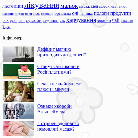
лікування
малюк
ліки
листя
мед
масаж
мозок
навчання
продукти
очі
пологи
нос
організм
печінка
ноги
операції
насіння
нирок
харчування
чай
суглоби
сік
рак
сон
руки
схуднення
іграшки
хропіння
їжа
Інформер
Дефіцит магнію
призводить до депресії
Стануть чи школи в
Росії платними?
Секс з незнайомцем:
плюси і мінуси
Ознаки хвороби
Альцгеймера
Потрібен здорового
немовляті масаж?