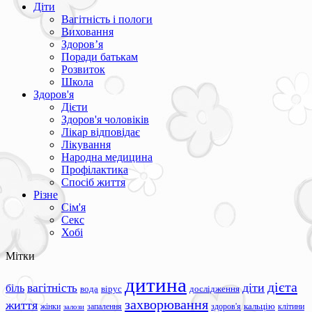
Діти
Вагітність і пологи
Виховання
Здоров’я
Поради батькам
Розвиток
Школа
Здоров'я
Дієти
Здоров'я чоловіків
Лікар відповідає
Лікування
Народна медицина
Профілактика
Спосіб життя
Різне
Сім'я
Секс
Хобі
Мітки
дитина
дієта
вагітність
діти
біль
вода
вірус
дослідження
захворювання
життя
жінки
запалення
здоров'я
кальцію
клітини
залози