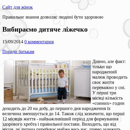
Сайт для жінок
Правильне знання дозволяє людині бути здоровою
Вибираємо дитяче ліжечко
15/09/2014
0 комментария
Поради батькам
Дивно, але факт:
тільки що
народжений
малюк проводить
своє життя
переважно у сні.
У перші три
місяці кількість
«сонних» годин
доходить до 20 на добу, до першого дня народження їх
величина зменшується до 14. Також слід зазначити, що перші
12 місяців життя - найважливіший період для формування
здорового хребта і правильної постави. Виходить, що від
місця, де дитина перебуває майже весь час, прямо залежить