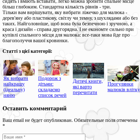
сидять і вміють вставати, легко можна зробити спальне місце
більш глибоким. Стандартна кількість рівнів - три.
Тільки вам вирішувати, яку вибрати ліжечко для малюка -
дерев'яну або пластикову, світлу чи темну, з шухлядами або без
таких. Найголовніше, щоб вона була безпечною і зручною, а
краса і дизайн - справа другорядна. І не економте сильно при
купівлі спального місця для малюка: все-таки мова йде про
благополуччя вашої кровинки.
Статті з цієї категорії:
Як вибрати
Подорож з
Дитячі книги,
найкращу
дітьми:
Прогулянки
які варто
(ідеальну)
складаємо
малюків влітку
перечитати
няню
список речей
Оставить комментарий
Ваш email не будет опубликован. Обязательные поля отмечены
*