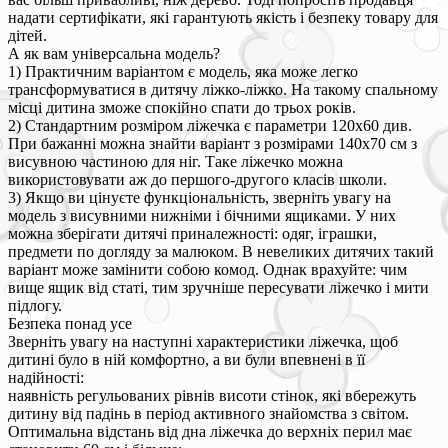
надати сертифікати, які гарантують якість і безпеку товару для
дітей.
А як вам універсальна модель?
1) Практичним варіантом є модель, яка може легко
трансформуватися в дитячу ліжко-ліжко. На такому спальному
місці дитина зможе спокійно спати до трьох років.
2) Стандартним розміром ліжечка є параметри 120х60 див.
При бажанні можна знайти варіант з розмірами 140х70 см з
висувною частиною для ніг. Таке ліжечко можна
використовувати аж до першого-другого класів школи.
3) Якщо ви цінуєте функціональність, зверніть увагу на
модель з висувними нижніми і бічними ящиками. У них
можна зберігати дитячі приналежності: одяг, іграшки,
предмети по догляду за малюком. В невеликих дитячих такий
варіант може замінити собою комод. Однак врахуйте: чим
вище ящик від статі, тим зручніше пересувати ліжечко і мити
підлогу.
Безпека понад усе
Зверніть увагу на наступні характеристики ліжечка, щоб
дитині було в ній комфортно, а ви були впевнені в її
надійності:
наявність регульованих рівнів висоти стінок, які вбережуть
дитину від падінь в період активного знайомства з світом.
Оптимальна відстань від дна ліжечка до верхніх перил має