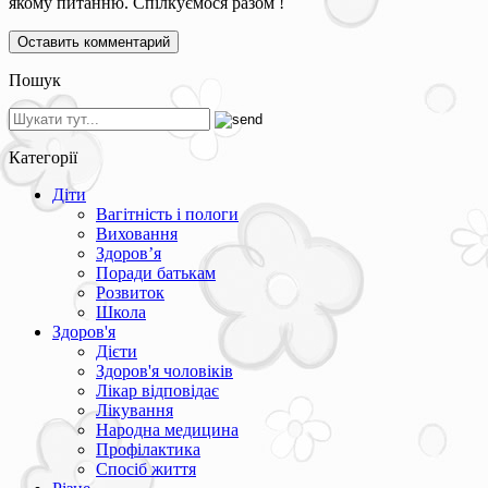
якому питанню. Спілкуємося разом !
Пошук
Категорії
Діти
Вагітність і пологи
Виховання
Здоров’я
Поради батькам
Розвиток
Школа
Здоров'я
Дієти
Здоров'я чоловіків
Лікар відповідає
Лікування
Народна медицина
Профілактика
Спосіб життя