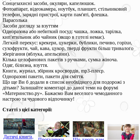
Сонцезахисні засоби, окуляри, капелюшок.
Фотоапарат, відеокамера, ноутбук, планшет, стільниковий
телефон, зарядні пристрої, карти пам'яті, флешка.
Парасолька
Засоби догляду за взуттям
Одноразова або небиткий посуд: чашка, ложка, тарілка,
кип'ятильник або чайник (якщо в готелі немає).
Легкий перекус: крекери, цукерки, бублики, печиво, горіхи,
сухофрукти, чай, кава, цукор, тверді фрукти більш тривалого
зберігання (яблука, апельсини).
Кілька целофанових пакетів з ручками, сумка жіноча.
Одяг, білизна, взуття.
Книги, журнал, збірник кросвордів, mp3-плеєр.
Одноразові пакети, пакети для сміття.
Що ще Ви б додали в список необхідного для подорожі з
дітьми? Залишайте коментарі до даної теми на форумі
«Материнство.ру». Бажаємо Вам веселого чемоданного
настрою та чудового відпочинку!
Статті з цієї категорії:
Дитячі книги,
Прогулянки
Що дають нам