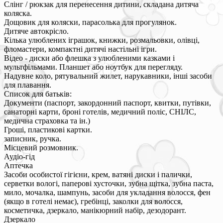
Слінг / рюкзак для перенесення дитини, складана дитяча
коляска.
Дощовик для коляски, парасолька для прогулянок.
Дитяче автокрісло.
Кілька улюблених іграшок, книжки, розмальовки, олівці,
фломастери, компактні дитячі настільні ігри.
Відео - диски або флешка з улюбленими казками і
мультфільмами. Планшет або ноутбук для перегляду.
Надувне коло, рятувальний жилет, нарукавники, інші засоби
для плавання.
Список для батьків:
Документи (паспорт, закордонний паспорт, квитки, путівки,
санаторні карти, броні готелів, медичний поліс, СНІЛС,
медична страховка та ін.)
Гроші, пластикові картки.
записник, ручка.
Місцевий розмовник.
Аудіо-гід
Аптечка
Засоби особистої гігієни, крем, ватяні диски і палички,
серветки вологі, паперові хусточки, зубна щітка, зубна паста,
мило, мочалка, шампунь, засоби для укладання волосся, фен
(якщо в готелі немає), гребінці, заколки для волосся,
косметичка, дзеркало, манікюрний набір, дезодорант.
Дзеркало