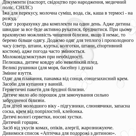
Документи (паспорт, свідоцтво про народження, медичний
поліс, СНІЛС)
Їжа для перекусу, молочна суміш, вода, сік, каша в термосі - на
розсуд.
Одяг з розрахунку два комплекти на один день. Адже дитина
швидше за все буде активно рухатися, бруднитися. При цьому
враховуємо можливість чищення білизни, якщо її немає, то
беремо більше одягу. Додаємо одяг для теплого і прохолодного
часу (светр, штани, куртка, колготки, штани, спортивний
костюм), адже погода часто змінюється.
Молоковідсмоктувач при необхідності.
Пелюшка, дитяче ковдру або невеликий плед.
Великі рушники (для моря, басейну і душа)
Змінне взуття.
Одяг для плавання, панамка від сонця, сонцезахисний крем.
Засоби для купання у ванній.
Герметичні пакети для брудної білизни.
Дитяче мило або порошок для замочування сильно
забрудненої білизни.
Для дітей молодшого віку - підгузники, слюнявчики, запасна
соска, крем від попрілостей, клейонка.
Дитячі вологі серветки, носові хустки.
Дитячий горщик.
Засіб від укусів комах, опіків, алергії, жарознижуюче.
Дивимося список «Аптечка для подорожі з дитиною».