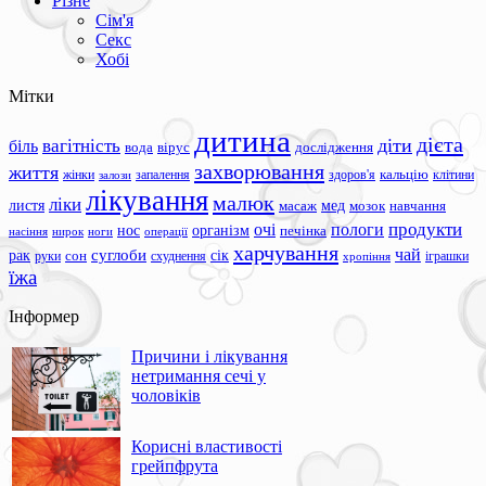
Різне
Сім'я
Секс
Хобі
Мітки
дитина
дієта
вагітність
діти
біль
вода
вірус
дослідження
захворювання
життя
жінки
запалення
здоров'я
кальцію
клітини
залози
лікування
малюк
ліки
листя
мед
масаж
мозок
навчання
продукти
очі
пологи
нос
організм
печінка
ноги
операції
насіння
нирок
харчування
чай
суглоби
сік
рак
сон
руки
схуднення
іграшки
хропіння
їжа
Інформер
Причини і лікування
нетримання сечі у
чоловіків
Корисні властивості
грейпфрута