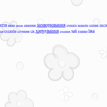
захворювання
иття
лист
жінки
запалення
здоров'я
кальцію
клітини
залози
харчування
їжа
чай
суглоби
сік
сон
схуднення
іграшки
хропіння