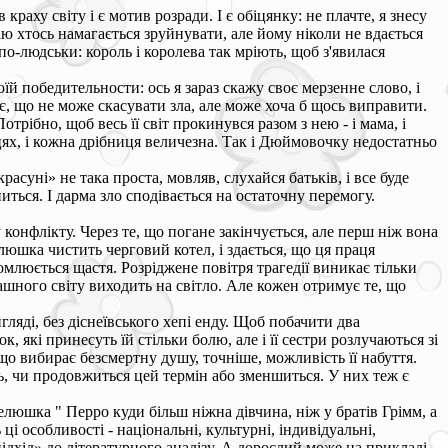
раху світу і є мотив розради. І є обіцянку: не плачте, я знесу
нію хтось намагається зруйнувати, але йому ніколи не вдається
 по-людськи: король і королева так мріють, щоб з'явилася
воїй победительности: ось я зараз скажу своє мерзенне слово, і
нає, що не може скасувати зла, але може хоча б щось виправити.
трібно, щоб весь її світ прокинувся разом з нею - і мама, і
ісцях, і кожна дрібниця величезна. Так і Дюймовочку недостатньо
асуні» не така проста, мовляв, слухайся батьків, і все буде
иться. І дарма зло сподівається на остаточну перемогу.
 конфлікту. Через те, що погане закінчується, але перш ніж вона
люшка чистить черговий котел, і здається, що ця праця
омлюється щастя. Розріджене повітря трагедії виникає тільки
страшного світу виходить на світло. Але кожен отримує те, що
ляді, без діснеївського хепі енду. Щоб побачити два
 які принесуть їй стільки болю, але і її сестри розлучаються зі
о вибирає безсмертну душу, точніше, можливість її набуття.
ть, чи продовжиться цей термін або зменшиться. У них теж є
опелюшка " Перро куди більш ніжна дівчина, ніж у братів Грімм, а
і особливості - національні, культурні, індивідуальні,
ідхід» до літературного аналізу. А дорослий може на прикладі