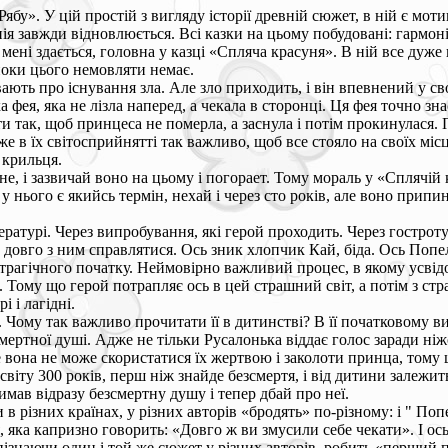
». У цій простій з вигляду історії древній сюжет, в ній є мотив к
онія завжди відновлюється. Всі казки на цьому побудовані: гармо
- мені здається, головна у казці «Спляча красуня». В ній все дуже
 поки цього немовляти немає.
бувають про існування зла. Але зло приходить, і він впевнений у с
а фея, яка не лізла наперед, а чекала в сторонці. Ця фея точно з
и так, щоб принцеса не померла, а заснула і потім прокинулася. По
 адже в їх світосприйнятті так важливо, щоб все стояло на своїх м
 крильця.
е, і зазвичай воно на цьому і погорает. Тому мораль у «Сплячій кр
 нього є якийсь термін, нехай і через сто років, але воно припин
ературі. Через випробування, які герой проходить. Через гостроту
е довго з ним справлятися. Ось зник хлопчик Кай, біда. Ось Попе
 трагічного початку. Неймовірно важливий процес, в якому усвід
 так. Тому що герой потрапляє ось в цей страшний світ, а потім з 
 і лагідні.
Чому так важливо прочитати її в дитинстві? В її початковому виг
ртної душі. Адже не тільки Русалонька віддає голос заради ніжок,
вона не може скористатися їх жертвою і заколоти принца, тому щ
світу 300 років, перш ніж знайде безсмертя, і від дитини залежи
имав відразу безсмертну душу і тепер дбай про неї.
ни в різних країнах, у різних авторів «бродять» по-різному: і " П
яка капризно говорить: «Довго ж ви змусили себе чекати». І ось ц
пізнаючи один і той же сюжет у різних авторів, робить «перший п