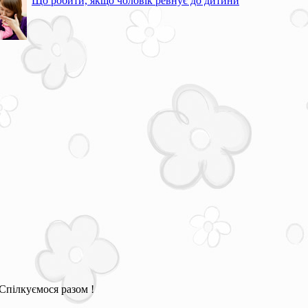
Що робити, якщо чоловік ревнує до дитини
Спілкуємося разом !