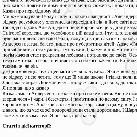
цих казок і пояснити йому поняття вічних сюжетів, і показати, 
Казки про перехідному віці
Ми вже згадували Герду і силу її любові і лагідності. Але анде
відразу розуміємо: у хлопчиська перехідний вік, в його світі 
троянда гидкою. Але Андерсен перетворює все це в дивну казку
Снігової королеви, що уособлює в цій казці зло. І тут зло, звич
буде растоплено сльозою Герди, тому що в цій сльозі є і любов, і
Андерсен взагалі багато пише про пубертатних дітей. Адже «Гид
привабливий, і там чужий, і тут чужий. І, кажучи про мотиви сер
потім каченя стає прекрасним лебедем і потрапляє до своїх. Ос
тема самотнього героя починається з гидкого каченяти. Бо звід
такими ж, як він.
у «Дюймовочці» теж є цей мотив «своїх-чужих». Яка ж вона урод
не відразу з нею летить, тому що їй миша шкода. І тільки коли в
Ластівка забирає Дюймовочку - знову ж таки - до своїх, до таки
Я не знав, що я казкар
Казка самого Андерсена - це казка про гидке каченя. Він не по
звершилося - і чари, і безсмертя, і пам'ятники по всьому світу. 
хорошим дітям. А казковість самого казкаря саме в цьому, в неус
знають, що за час своєї подорожі вони стали дорослими. І Шарл
сюжету і в цьому теж. Я не знав, що я казкар.
Статті з цієї категорії: