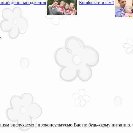
ічний день народження
Конфлікти в сім'ї
*
ням вислухаємо і проконсультуємо Вас по будь-якому питанню. 