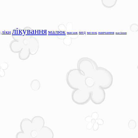
лікування
малюк
ліки
я
мед
масаж
мозок
навчання
насіння