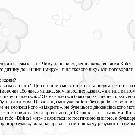
читати дітям казки? Чому день народження казкаря Ганса Крісті
тує дитину до «Війни і миру» і підліткового віку? Ми поговорил
 казки?
казки дитині? Щоб він привчався стежити за подіями життя, за с
юймовочка або якась мишка, як у народних казках, - дитина раптом 
півчуття дається, // Як нам дається благодать» - це не тільки, кол
бути дитинства. Це як якщо минула юність без віршів, то вони вж
же не зможеш його «відкрити», не буде цього діккенсівського мотив
нь» теж повинна бути прочитана до 13 років. Так і з казками. Ко
 для тебе «Війна і мир» виявиться не поетичною книгою, а бульв
бор незрозуміло, вона насправді - в нинішньому розумінні - і не зм