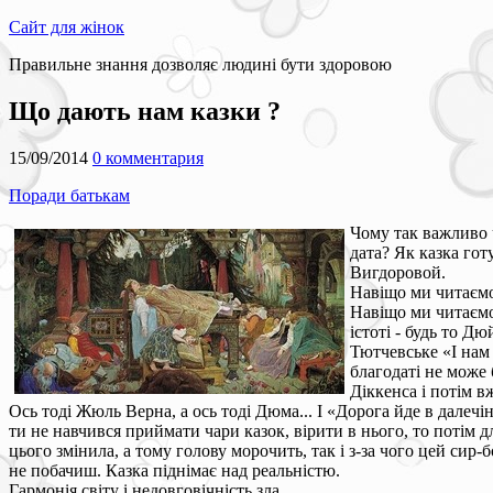
Сайт для жінок
Правильне знання дозволяє людині бути здоровою
Що дають нам казки ?
15/09/2014
0 комментария
Поради батькам
Чому так важливо 
дата? Як казка го
Вигдоровой.
Навіщо ми читаємо
Навіщо ми читаємо 
істоті - будь то Д
Тютчевське «І нам с
благодаті не може 
Діккенса і потім в
Ось тоді Жюль Верна, а ось тоді Дюма... І «Дорога йде в далечі
ти не навчився приймати чари казок, вірити в нього, то потім
цього змінила, а тому голову морочить, так і з-за чого цей сир-
не побачиш. Казка піднімає над реальністю.
Гармонія світу і недовговічність зла