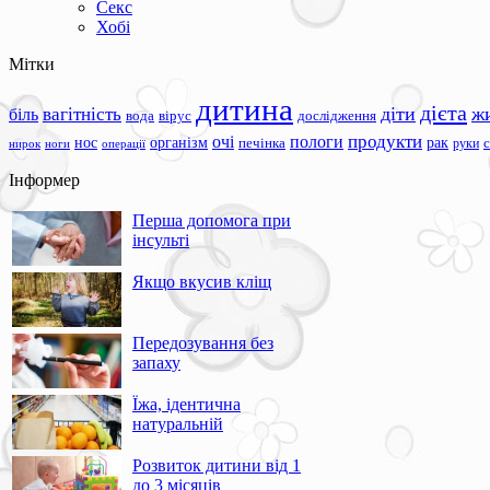
Секс
Хобі
Мітки
дитина
дієта
вагітність
діти
ж
біль
вода
вірус
дослідження
продукти
очі
пологи
нос
організм
рак
печінка
руки
ноги
операції
нирок
Інформер
Перша допомога при
інсульті
Якщо вкусив кліщ
Передозування без
запаху
Їжа, ідентична
натуральній
Розвиток дитини від 1
до 3 місяців