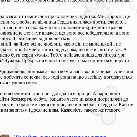
на взагалі-то написана про хлопчика-підлітка. Ми, дорослі, це
красивим, улюблена дівчинка Герда виявилася протилежною, а
є, а хлопчик з осколком в оці, полонений крижаний красою
амовпевнене зло і тут вважає, що воно всепобедительно, а воно
аного. І світ знову відновлюється.
вний, як його всі не люблять, якою він не миленький і не
ати і про Гамлета з його відчуттям, що все в світі не так. А
олісно бути серед чужих. Тобто найважливіша для літератури
м? Чужим. Прекрасним він стане, як тільки опиниться поруч з
Дюймовочка допомагає ластівку, а ластівка її забирає. Але вона
не побачить сонечка, ось тоді вона на цю ластівку погоджується.
ється чудовиськом.
и в лебединий стан і не здогадатися про це. А чари, воно
знайти безсмертя, мабуть, занадто часто ці казки потрапляли до
суня, і бридке каченя не знає, що він лебідь, і Герда та Кай не
вним заняттям і досягненням. Казковість такого життєвого