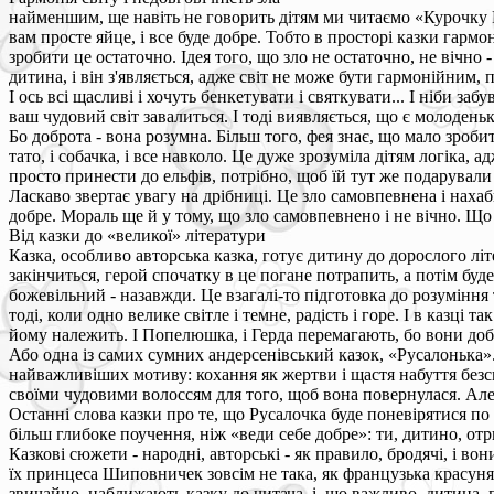
найменшим, ще навіть не говорить дітям ми читаємо «Курочку Рябу
вам просте яйце, і все буде добре. Тобто в просторі казки гарм
зробити це остаточно. Ідея того, що зло не остаточно, не вічно 
дитина, і він з'являється, адже світ не може бути гармонійним,
І ось всі щасливі і хочуть бенкетувати і святкувати... І ніби за
ваш чудовий світ завалиться. І тоді виявляється, що є молоденьк
Бо доброта - вона розумна. Більш того, фея знає, що мало зробит
тато, і собачка, і все навколо. Це дуже зрозуміла дітям логіка,
просто принести до ельфів, потрібно, щоб їй тут же подарували
Ласкаво звертає увагу на дрібниці. Це зло самовпевнена і нахабн
добре. Мораль ще й у тому, що зло самовпевнено і не вічно. Що у
Від казки до «великої» літератури
Казка, особливо авторська казка, готує дитину до дорослого літ
закінчиться, герой спочатку в це погане потрапить, а потім буд
божевільний - назавжди. Це взагалі-то підготовка до розуміння
тоді, коли одно велике світле і темне, радість і горе. І в казці
йому належить. І Попелюшка, і Герда перемагають, бо вони добрі
Або одна із самих сумних андерсенівський казок, «Русалонька». 
найважливіших мотиву: кохання як жертви і щастя набуття безсме
своїми чудовими волоссям для того, щоб вона повернулася. Але 
Останні слова казки про те, що Русалочка буде поневірятися по 
більш глибоке поучення, ніж «веди себе добре»: ти, дитино, отр
Казкові сюжети - народні, авторські - як правило, бродячі, і во
їх принцеса Шиповничек зовсім не така, як французька красуня, 
звичайно, наближають казку до читача, і, що важливо, дитина, 