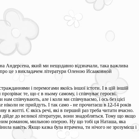
ана Андерсена, який ми нещодавно відзначали, така важлива
и про це з викладачем літератури Оленою Исааковной
тражданнями і перемогами якоїсь іншої істоти. І в цій іншій
прозріває те, що є в ньому самому, і співчуває героєві.
и нам співчувають, але і коли ми співчуваємо, і ось без цієї
е ніколи не прийдуть. І так само - не прочитаєш в 12-14 років
у в житті. Є якісь речі, які в перший раз треба читати вчасно.
ли дійде до великої літератури, вони знадобляться. Тому що якщо
арним романом, мильною оперою. Ну що тобі ця Наташа, яка
інила навіть. Якщо казка була втрачена, ти нічого не зрозумієш і