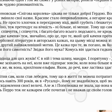
як чудово різноманітність.
рсеновская «Снігова королева» цікава не тільки доброї Гердою. Во
все змінило свої назви. Красиве стало непривабливим, а негарне 
. Не просто хлопчик в перехідному віці, який грубить і бешкету
айно, теж претендує на вічність - ні більше, ні менше. Тому що с
 співчуття, і співчуття, і багато-багато всього людського, не криж
ке каченя» теж, звичайно, про це, про те, який цей каченя проти
йозної літератури в авторських казках, на цьому місці можна згад
ь другий найважливіший мотив. Це казка про те, як погано, як б
ки його самотність? Звідки його мука? Комусь він здається гидки
ица для цих жуків! Є в ній і тема шляху, мандри. І порятунку - 
же зазіхають на неї, коли вже підпирає зовсім, коли вона більше 
х же, як вона, крихітним ельфам. Яким, до речі, вже ластівка зда
мітив сам, коли став лебедем, тому що в житті ти можеш потрапит
І ось навіть 300 років, як в «Русалці», йому не знадобилося, щоб 
відомлення своєї величі. Але ж і Попелюшка не знала, що вона кра
ь Перро теж не казкарем себе почитав і не вважав це своїм голо