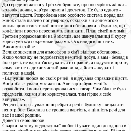
До середини життя у Гретхен було все, про що мріють жінки -
чоловік, дочки, кар'єра юриста і достаток. Не було одного -
відчуття щастя. Розроблена нею особисто система порад для
жінок стала шалено популярною, оскільки з її допомогою
можна домогтися такої позитивної обстановки в будинку, що
конфлікти просто перестануть виникати. План сімейних змін
Гретхен розрахований на 9 місяців, але шанувальниці її курсу
користуються і окремими радами. Ось найдієвіші з них.
Викинути зайве
Велике значення для атмосфери в сім'ї відіграє обстановка.
Якщо чоловіку не подобається немитий посуд, а вам - безлад в
його речі, не варто з'ясовувати, хто правий, а подумати про те,
чому вас не надихає чистий раковина, а його - акуратні
полички в шафі.
«Відчувши любов до своїх речей, я відчувала справжнє щастя.
Вони збагачували моє життя. Але варто було мені їх
розлюбити, і вони перетворювалися в тягар. Чим більше було
предметів, якими я не користувалася, тим гірше я себе
відчувала».
Рецепт автора - уважно перебрати речі в будинку і видалити
непотрібне. Важлива не грошова вартість, а цінність речі для
вас і вашої родини.
Довести свою любов
Сварки на тему недостатньої любові і уваги один до одного в
списку сімейних конфліктів стоять на першому місці. Відомо,