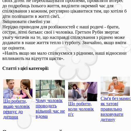
своїх дітей: не перебільшувати проблеми, проявляти інтерес
до подробиць їхнього життя, виділити окремий час для
спілкування з кожним, регулярно цікавитися тим, що хотіли б
діти поліпшити в житті сім'ї.
Зміцнювати сімейні узи
Нерідко приводом для розбіжностей є наші родичі - брати,
сестри, літні батьки: свої і чоловіка. Гретхен Рубін звертає
увагу читачів на те, що насправді спілкування з ріднею може
додавати в наше життя тепло і турботу. Звичайно, якщо вміти
це оцінити.
«Навіть якщо ми мало спілкуємося з рідними, наші відносини
впливають на відчуття щастя».
Статті з цієї категорії:
Сім'я без мами:
Чому чоловік
Що робити,
Що робити,
як татові
проводить
якщо чоловік
коли чоловік
правильно
вільний час не
ревнує до
п'є
виховувати
вдома
дитини
дитину