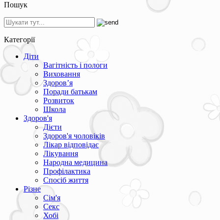
Пошук
Категорії
Діти
Вагітність і пологи
Виховання
Здоров’я
Поради батькам
Розвиток
Школа
Здоров'я
Дієти
Здоров'я чоловіків
Лікар відповідає
Лікування
Народна медицина
Профілактика
Спосіб життя
Різне
Сім'я
Секс
Хобі