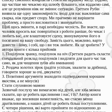
що частіше ми чекаємо від шлюбу більшого, ніж віддаємо самі,
але це розуміння ніяк не змінює ситуацію. Гретхен Рубін
виявила ще одну закономірність: іноді для нас важливіше сама
сварка, ніж предмет спору. Ми прагнемо не вирішити
проблему, а просто висловитися і звинуватити.
Щоб щось змінити, в парі необхідна чесність. Ви знаєте, що
чоловік просить вас повертатися з роботи раніше, бо чекає і
любить вас, але влаштовуєте сцену, звинувачуючи його в
посяганні на вашу свободу. Замість цього, можливо, варто
довести і йому, і собі, що і ви теж любите. Як це зробити? У
автора книги є кілька прийомів
1. Поцілунок зранку, поцілунок на ніч (Гретхен радить скласти
спеціальний розклад поцілунків і виділяти для цього час так
само, як для чищення зубів або вмивання)
2. Роздача золотих зірок (радіти успіхам, хвалити за дрібниці,
говорити хороше за очі, дякувати)
3. Позитивні аргументи знаходити підтвердження хорошим
якостям, а не мінусів)
Стати слухняною мамою
Зазвичай послуху ми вимагаємо від дітей, але хіба можна
сказати, що це робить щасливими і нас, і їх? Автор книги
вважає, що знизивши вимогливість, ми стаємо менш
дратівливими, а наших дітей це робить більш поступливими.
Є чотири рішення, які варто прийняти по відношенню до