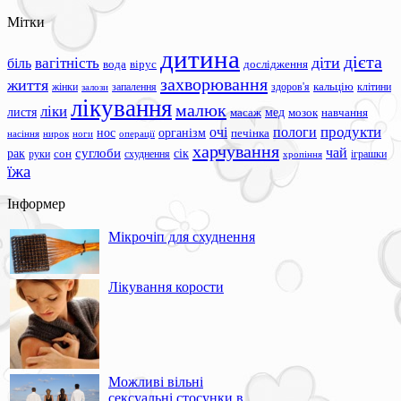
Мітки
дитина
дієта
вагітність
діти
біль
вода
вірус
дослідження
захворювання
життя
жінки
запалення
здоров'я
кальцію
клітини
залози
лікування
малюк
ліки
листя
мед
масаж
мозок
навчання
продукти
очі
пологи
нос
організм
печінка
ноги
операції
насіння
нирок
харчування
чай
суглоби
сік
рак
сон
руки
схуднення
іграшки
хропіння
їжа
Інформер
Мікрочіп для схуднення
Лікування корости
Можливі вільні
сексуальні стосунки в