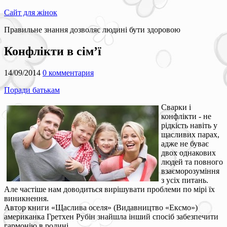
Сайт для жінок
Правильне знання дозволяє людині бути здоровою
Конфлікти в сім’ї
14/09/2014
0 комментария
Поради батькам
Сварки і
конфлікти - не
рідкість навіть у
щасливих парах,
адже не буває
двох однакових
людей та повного
взаєморозуміння
з усіх питань.
Але частіше нам доводиться вирішувати проблеми по мірі їх
виникнення.
Автор книги «Щаслива оселя» (Видавництво «Ексмо»)
американка Гретхен Рубін знайшла інший спосіб забезпечити
гармонію в родині.