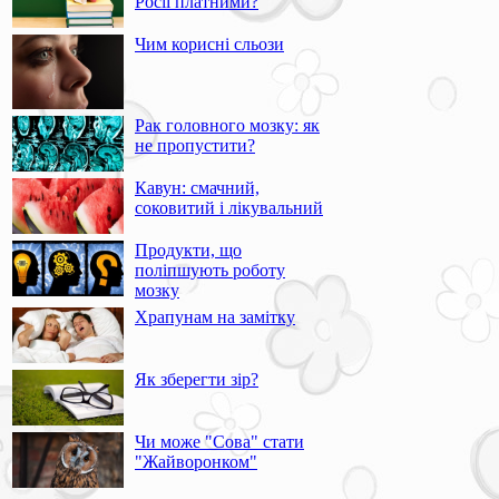
Росії платними?
Чим корисні сльози
Рак головного мозку: як
не пропустити?
Кавун: смачний,
соковитий і лікувальний
Продукти, що
поліпшують роботу
мозку
Храпунам на замітку
Як зберегти зір?
Чи може "Сова" стати
"Жайворонком"