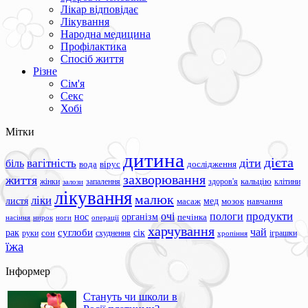
Лікар відповідає
Лікування
Народна медицина
Профілактика
Спосіб життя
Різне
Сім'я
Секс
Хобі
Мітки
дитина
дієта
вагітність
діти
біль
вода
вірус
дослідження
захворювання
життя
жінки
запалення
здоров'я
кальцію
клітини
залози
лікування
малюк
ліки
листя
мед
масаж
мозок
навчання
продукти
очі
пологи
нос
організм
печінка
ноги
операції
насіння
нирок
харчування
чай
суглоби
сік
рак
сон
руки
схуднення
іграшки
хропіння
їжа
Інформер
Стануть чи школи в