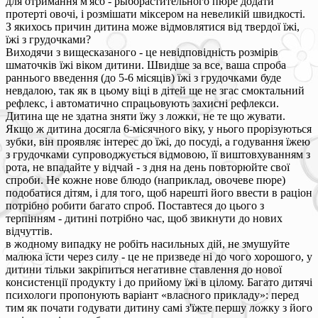
для отримання м'ясо - рыборастительного пюре додати
протерті овочі, і розмішати міксером на невеликій швидкості.
З якихось причин дитина може відмовлятися від твердої їжі,
їжі з грудочками?
Виходячи з вищесказаного - це невідповідність розмірів
шматочків їжі віком дитини. Швидше за все, ваша спроба
раннього введення (до 5-6 місяців) їжі з грудочками буде
невдалою, так як в цьому віці в дітей ще не згас смоктальний
рефлекс, і автоматично спрацьовують захисні рефлекси.
Дитина ще не здатна зняти їжу з ложки, не те що жувати.
Якщо ж дитина досягла 6-місячного віку, у нього прорізуються
зубки, він проявляє інтерес до їжі, до посуді, а годування їжею
з грудочками супроводжується відмовою, її виштовхуванням з
рота, не впадайте у відчай - з дня на день повторюйте свої
спроби. Не кожне нове блюдо (наприклад, овочеве пюре)
подобатися дітям, і для того, щоб нарешті його ввести в раціон
потрібно робити багато спроб. Поставтеся до цього з
терпінням - дитині потрібно час, щоб звикнути до нових
відчуттів.
в жодному випадку не робіть насильных дій, не змушуйте
малюка їсти через силу - це не призведе ні до чого хорошого, у
дитини тільки закріпиться негативне ставлення до нової
консистенції продукту і до прийому їжі в цілому. Багато дитячі
психологи пропонують варіант «власного прикладу»: перед
тим як почати годувати дитину самі з'їжте першу ложку з його