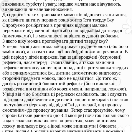
виховання, турботу і увагу, нерідко малята нас відчувають,
викликаючи чимале занепокоєння.
До одного з таких тривожних моментів відноситься питання,
як навчити дитину перших років життя їсти тверду їжу.
Спробуємо розібратися в причинах відмови малюка
переходити від звичної рідкої або напіврідкої їжі до твердої
(шматочками), і в можливості вирішення даної проблеми.
З якого віку можна пропонувати дитині тверду їжу?
У перші місяці життя малюк отримує грудне молоко (або його
замінники), а разом з ним і всі необхідні поживні речовини. В
цей період у дітей виражені так звані вроджені (безумовні)
рефлекси, насамперед - смоктальний, а також захисний
рефлекс виштовхування: при попаданні в рот малюка твердих
або великих частинок їжі, дитина автоматично виштовхує
сторонні предмети мовою, щоб не вдавитися. До того ж,
досить розвинений блювотний рефлекс (його викликає
роздратування спинки або кореня мови, наприклад, ложкою).
У віці від 4 до 6 місяців ці рефлекси слабшають, що і служить
підставою для введення в дитячий раціон прикормів і початок
поступового переходу від рідкої їжі до твердої, від процесу
смоктання - до процесу жування. Тепер стає зрозуміло, чому
спроби батьків раннього (до 3-4 місяців) початок годівлі свого
чада з ложечки викликають «протести», маля виштовхує
ложку, випльовує їжу, а іноді може виникнути і блювота.
Отже, після 4-6 місяців карапуз здатний вживати з ложечки