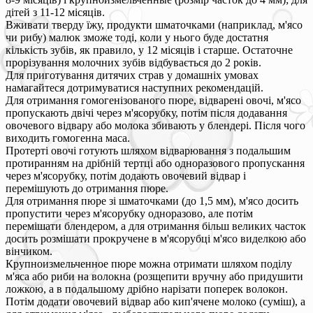
дітей з 11-12 місяців.
Вживати тверду їжу, продукти шматочками (наприклад, м'ясо
чи рибу) малюк зможе тоді, коли у нього буде достатня
кількість зубів, як правило, у 12 місяців і старше. Остаточне
прорізування молочних зубів відбувається до 2 років.
Для приготування дитячих страв у домашніх умовах
намагайтеся дотримуватися наступних рекомендацій.
Для отримання гомогенізованого пюре, відварені овочі, м'ясо
пропускають двічі через м'ясорубку, потім після додавання
овочевого відвару або молока збивають у блендері. Після чого
виходить гомогенна маса.
Протерті овочі готують шляхом відварювання з подальшим
протиранням на дрібній тертці або одноразового пропускання
через м'ясорубку, потім додають овочевий відвар і
перемішують до отримання пюре.
Для отримання пюре зі шматочками (до 1,5 мм), м'ясо досить
пропустити через м'ясорубку одноразово, але потім
перемішати блендером, а для отримання більш великих часток
досить розмішати прокручене в м'ясорубці м'ясо виделкою або
вінчиком.
Крупноизмельченное пюре можна отримати шляхом поділу
м'яса або риби на волокна (розщепити вручну або придушити
ложкою, а в подальшому дрібно нарізати поперек волокон.
Потім додати овочевий відвар або кип'ячене молоко (суміш), а