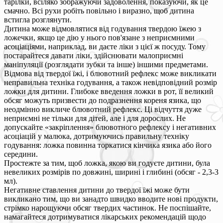
тарілки, всіляко зображуючи задоволення, показуючи, як це
смачно. Всі рухи робіть повільно і виразно, щоб дитина
встигла розглянути.
Дитина може відмовлятися від годування твердою їжею з
ложечки, якщо це дію у нього пов'язане з неприємними
асоціаціями, наприклад, ви даєте ліки з цієї ж посуду. Тому
постарайтеся давати ліки, здійснювати малоприємні
маніпуляції (розглядати зубки та інше) іншими предметами.
Відмова від твердої їжі, і блювотний рефлекс може викликати
неправильна техніка годування, а також невідповідний розмір
ложки для дитини. Глибоке введення ложки в рот, її великий
обсяг можуть призвести до подразнення кореня язика, що
неодмінно викличе блювотний рефлекс. Ці відчуття дуже
неприємні не тільки для дітей, але і для дорослих. Не
допускайте «закріплення» блювотного рефлексу і негативних
асоціацій у малюка, дотримуючись правильну техніку
годування: ложка повинна торкатися кінчика язика або його
середини.
Простежте за тим, щоб ложка, якою ви годуєте дитини, була
невеликих розмірів по довжині, ширині і глибині (обсяг - 2,3-3
мл).
Негативне ставлення дитини до твердої їжі може бути
викликано тим, що ви занадто швидко вводите нові продукти,
стрімко нарощуючи обсяг твердих частинок. Не поспішайте,
намагайтеся дотримуватися лікарських рекомендацій щодо