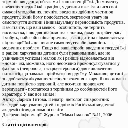
термінів введення, обсягами і консистенції їжі. До моменту
введення твердої їжі в раціон, у дитини вже з'явилися свої
смакові уподобання, почніть введення дрібних частинок
продукту, який йому подобається, звертаючи увагу на
самопочуття дитини і індивідуальну переносимість продуктів.
Пам'ятайте, що ваш малюк - особистість, не терпить
насильства, і що для знайомства з новим, йому потрібен час.
І мабуть, найсерйозніша причина, з якої дитина відмовляється
від твердої їжі - це погане самопочуття або наявність
медичних проблем. Якщо всі ваші спроби введення твердої їжі
в раціон харчування дитини були правильними, але не
увінчалися успіхом і малюк як і раніше відмовляється від
«нової» їжі, можливо, його необхідно проконсультуватися у
фахівців (невролога, гастроентеролога) для виключення
патології, що заважає приймати тверду їжу. Можливо, дитині
знадобляться лікування та спостереження лікаря. Якщо ж ваша
дитина повністю здоровий, але все-таки продовжує
вередувати - поставтеся з терпінням до особливостей його
характеру. У вас все вийде!
Автор: Лариса Титова. Педіатр, дієтолог, співробітник
кафедри харчування дітей і підлітків Російської медичної
академії післядипломної освіти
Джерело інформації: Журнал "Мама і малюк" №11, 2006
Статті з цієї категорії: