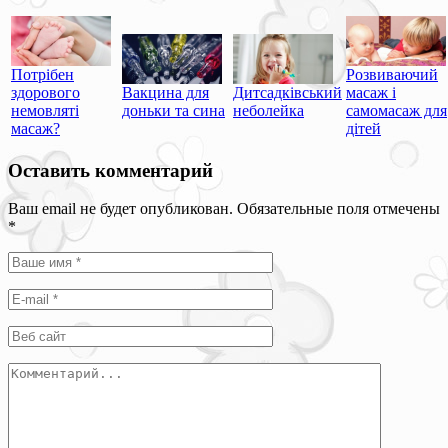
Потрібен
Розвиваючий
здорового
Вакцина для
Дитсадківський
масаж і
немовляті
доньки та сина
неболейка
самомасаж для
масаж?
дітей
Оставить комментарий
Ваш email не будет опубликован. Обязательные поля отмечены
*