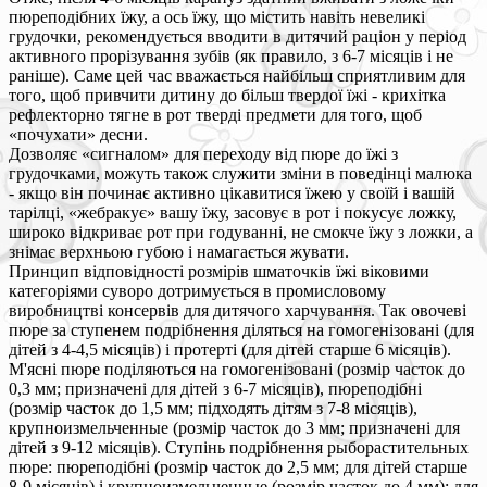
пюреподібних їжу, а ось їжу, що містить навіть невеликі
грудочки, рекомендується вводити в дитячий раціон у період
активного прорізування зубів (як правило, з 6-7 місяців і не
раніше). Саме цей час вважається найбільш сприятливим для
того, щоб привчити дитину до більш твердої їжі - крихітка
рефлекторно тягне в рот тверді предмети для того, щоб
«почухати» десни.
Дозволяє «сигналом» для переходу від пюре до їжі з
грудочками, можуть також служити зміни в поведінці малюка
- якщо він починає активно цікавитися їжею у своїй і вашій
тарілці, «жебракує» вашу їжу, засовує в рот і покусує ложку,
широко відкриває рот при годуванні, не смокче їжу з ложки, а
знімає верхньою губою і намагається жувати.
Принцип відповідності розмірів шматочків їжі віковими
категоріями суворо дотримується в промисловому
виробництві консервів для дитячого харчування. Так овочеві
пюре за ступенем подрібнення діляться на гомогенізовані (для
дітей з 4-4,5 місяців) і протерті (для дітей старше 6 місяців).
М'ясні пюре поділяються на гомогенізовані (розмір часток до
0,3 мм; призначені для дітей з 6-7 місяців), пюреподібні
(розмір часток до 1,5 мм; підходять дітям з 7-8 місяців),
крупноизмельченные (розмір часток до 3 мм; призначені для
дітей з 9-12 місяців). Ступінь подрібнення рыборастительных
пюре: пюреподібні (розмір часток до 2,5 мм; для дітей старше
8-9 місяців) і крупноизмельченные (розмір часток до 4 мм); для