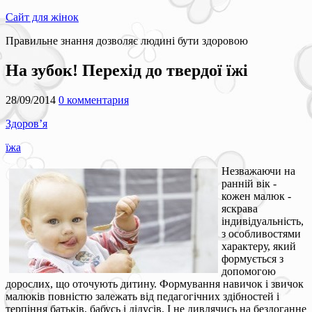
Сайт для жінок
Правильне знання дозволяє людині бути здоровою
На зубок! Перехід до твердої їжі
28/09/2014
0 комментария
Здоров’я
їжа
Незважаючи на
ранній вік -
кожен малюк -
яскрава
індивідуальність,
з особливостями
характеру, який
формується з
допомогою
дорослих, що оточують дитину. Формування навичок і звичок
малюків повністю залежать від педагогічних здібностей і
терпіння батьків, бабусь і дідусів. І не дивлячись на бездоганне