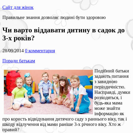
Сайт для жінок
Правильне знання дозволяє людині бути здоровою
Чи варто віддавати дитину в садок до
3-х років?
28/09/2014
0 комментария
Поради батькам
Подібний батьки
задають питання
з завидною
періодичністю.
Насправді, думки
розходяться, і
будь-яка мама
може знайти
інформацію як
про користь відвідування дитячого саду з раннього віку, так і
шкоду відлучення від мами раніше 3-х річного віку. Хто ж
правий?