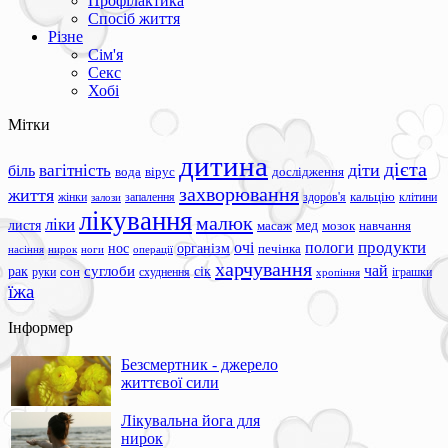
Профілактика
Спосіб життя
Різне
Сім'я
Секс
Хобі
Мітки
дитина
дієта
вагітність
діти
біль
вода
вірус
дослідження
захворювання
життя
жінки
запалення
здоров'я
кальцію
клітини
залози
лікування
малюк
ліки
листя
мед
масаж
мозок
навчання
продукти
очі
пологи
нос
організм
печінка
ноги
операції
насіння
нирок
харчування
чай
суглоби
сік
рак
сон
руки
схуднення
іграшки
хропіння
їжа
Інформер
Безсмертник - джерело
життєвої сили
Лікувальна йога для
нирок