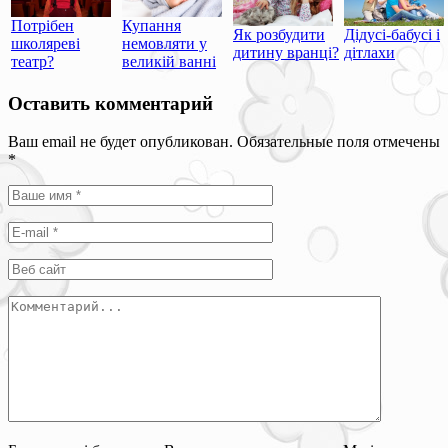
Потрібен
Купання
Як розбудити
Дідусі-бабусі і
школяреві
немовляти у
дитину вранці?
дітлахи
театр?
великій ванні
Оставить комментарий
Ваш email не будет опубликован. Обязательные поля отмечены
*