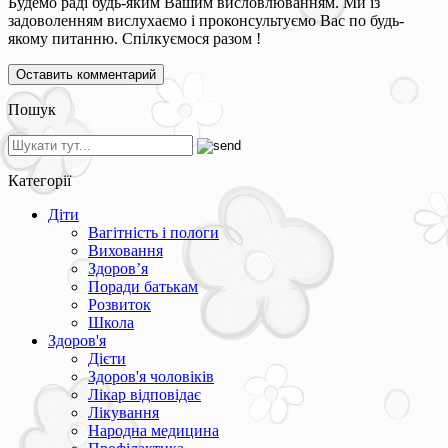
Будемо раді будь-яким Вашим висловлюванням. Ми із
задоволенням вислухаємо і проконсультуємо Вас по будь-
якому питанню. Спілкуємося разом !
Пошук
Категорії
Діти
Вагітність і пологи
Виховання
Здоров’я
Поради батькам
Розвиток
Школа
Здоров'я
Дієти
Здоров'я чоловіків
Лікар відповідає
Лікування
Народна медицина