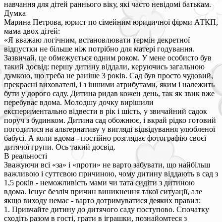
навчання для дітей раннього віку, які часто невідомі батькам.
Думка
Марина Петрова, юрист по сімейним юридичної фірми АТКП,
мама двох дітей:
«Я вважаю логічним, встановлювати термін декретної
відпустки не більше ніж потрібно для матері годування.
Зазвичай, це обмежується одним роком. У мене особисто був
такий досвід: першу дитину віддали, керуючись загальною
думкою, що треба не раніше 3 років. Сад був просто чудовий,
прекрасні вихователі, і з іншими атрибутами, яким і належить
бути у дорого саду. Дитина ридав кожен день, так як звик вже
перебуває вдома. Молодшу дочку вирішили
експериментально відвести в рік і шість, у звичайний садок
поруч з будинком. Дитина сад обожнює, і вкрай рідко готовий
погодитися на альтернативу у вигляді відвідування улюбленої
бабусі. А коли вдома - постійно розглядає фотографію своєї
дитячої групи. Ось такий досвід.
В реальності
Зважуючи всі «за» і «проти» не варто забувати, що найбільш
важливою і суттєвою причиною, чому дитину віддають в сад з
1,5 років - неможливість мами чи тата сидіти з дитиною
вдома. Існує безліч причин виникнення такої ситуації, але
якщо виходу немає - варто дотримуватися деяких правил:
1. Привчайте дитину до дитячого саду поступово. Спочатку
сходіть разом в гості, грати в іграшки, познайомтеся з