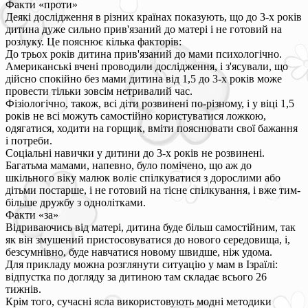
Факти «проти»
Деякі дослідження в різних країнах показують, що до 3-х років
дитина дуже сильно прив'язаний до матері і не готовий на
розлуку. Це пояснює кілька факторів:
До трьох років дитина прив'язаний до мами психологічно.
Американські вчені проводили дослідження, і з'ясували, що
дійсно спокійно без мами дитина від 1,5 до 3-х років може
провести тільки зовсім нетривалий час.
Фізіологічно, також, всі діти розвинені по-різному, і у віці 1,5
років не всі можуть самостійно користуватися ложкою,
одягатися, ходити на горщик, вміти пояснювати свої бажання
і потреби.
Соціальні навички у дитини до 3-х років не розвинені.
Багатьма мамами, напевно, було помічено, що аж до
шкільного віку малюк воліє спілкуватися з дорослими або
дітьми постарше, і не готовий на тісне спілкування, і вже тим-
більше дружбу з однолітками.
Факти «за»
Відриваючись від матері, дитина буде більш самостійним, так
як він змушений пристосовуватися до нового середовища, і,
безсумнівно, буде навчатися новому швидше, ніж удома.
Для прикладу можна розглянути ситуацію у мам в Ізраїлі:
відпустка по догляду за дитиною там складає всього 26
тижнів.
Крім того, сучасні ясла використовують модні методики