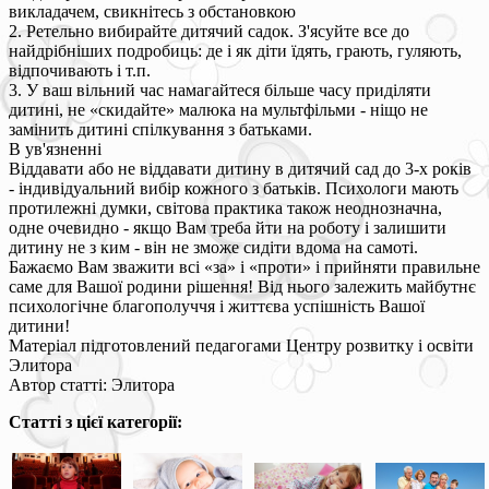
викладачем, свикнітесь з обстановкою
2. Ретельно вибирайте дитячий садок. З'ясуйте все до
найдрібніших подробиць: де і як діти їдять, грають, гуляють,
відпочивають і т.п.
3. У ваш вільний час намагайтеся більше часу приділяти
дитині, не «скидайте» малюка на мультфільми - ніщо не
замінить дитині спілкування з батьками.
В ув'язненні
Віддавати або не віддавати дитину в дитячий сад до 3-х років
- індивідуальний вибір кожного з батьків. Психологи мають
протилежні думки, світова практика також неоднозначна,
одне очевидно - якщо Вам треба йти на роботу і залишити
дитину не з ким - він не зможе сидіти вдома на самоті.
Бажаємо Вам зважити всі «за» і «проти» і прийняти правильне
саме для Вашої родини рішення! Від нього залежить майбутнє
психологічне благополуччя і життєва успішність Вашої
дитини!
Матеріал підготовлений педагогами Центру розвитку і освіти
Элитора
Автор статті: Элитора
Статті з цієї категорії: