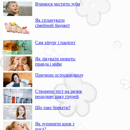
Вчимося чистити зуби
Як спланувати
сімейний бюджет
Сам хірург і пацієнт
Як лікувати нежить:
правда і міфи
Причини остеохондрозу
Створено тест на ризик
рецидиву раку грудей
Що таке брекети?
Як зупинити кров з
носа?