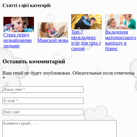
Статті з цієї категорії:
Топ-7
Вкладення
Страх перед
нескладних
материнського
незнайомими
Мамский мова
ігор для тата з
капіталу в
людьми
сином
бізнес
Оставить комментарий
Ваш email не будет опубликован. Обязательные поля отмечены
*