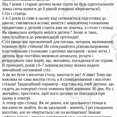
Від 7 років і старше дитина може спати на будь односпальним
ліжка (хоча вимоги до її рівній поверхні зберігаються!)
Стіл і стілець
З 4-5 років (а саме в цьому віці починається підготовка до
школи, з'являються всілякі заняття і захоплення) головними
предметами у дитячій стають вже не ліжечка, а столи і стільці.
Як правильно вибрати меблі в дитячу? Знову ж таки,
прислухайтеся до рекомендацій ортопедів!
Стіл (якщо він призначений для письма, читання, малювання)
повинен бути стійким! Не спокушайтесь різнокольоровими
пластиковими столиками з дитячих магазинів - вони легкі, і
дитина буде постійно мимоволі штовхати, рухати і
розхитувати таке виріб, що, звичайно, посидючості не сприяє.
В принципі, років з 6-7 першокласнику можна надати
звичайний письмовий стіл.
А як же бути з висотою столу, запитаєте ви? А ніяк! Тому що
важлива не сама висота столу, а її співвідношення з висотою
стільця! Традиційний параметр - відстань від очей дитини, що
сидить до поверхні столу повинна бути дорівнює 30 див. Ну і,
звичайно, простежте, щоб ноги дитини не бовталися при
цьому в повітрі.
А тепер про стільці. Як не дивно, але ідеального стільця в
магазині не знайти. Бо як ідеальний - значить, з регульованою
висотою, але не обертається і не на коліщатках! Інакше
«офісне крісло» швидко перетвориться в «засіб пересування»,