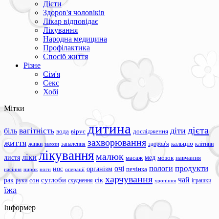
Дієти
Здоров'я чоловіків
Лікар відповідає
Лікування
Народна медицина
Профілактика
Спосіб життя
Різне
Сім'я
Секс
Хобі
Мітки
дитина
дієта
вагітність
діти
біль
вода
вірус
дослідження
захворювання
життя
жінки
запалення
здоров'я
кальцію
клітини
залози
лікування
малюк
ліки
листя
мед
масаж
мозок
навчання
продукти
очі
пологи
нос
організм
печінка
ноги
операції
насіння
нирок
харчування
чай
суглоби
сік
рак
сон
руки
схуднення
іграшки
хропіння
їжа
Інформер