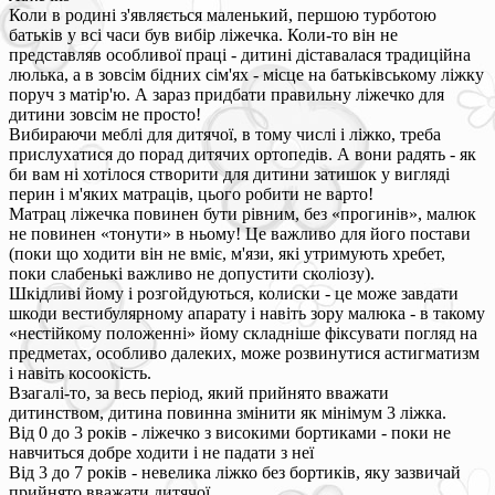
Коли в родині з'являється маленький, першою турботою
батьків у всі часи був вибір ліжечка. Коли-то він не
представляв особливої праці - дитині діставалася традиційна
люлька, а в зовсім бідних сім'ях - місце на батьківському ліжку
поруч з матір'ю. А зараз придбати правильну ліжечко для
дитини зовсім не просто!
Вибираючи меблі для дитячої, в тому числі і ліжко, треба
прислухатися до порад дитячих ортопедів. А вони радять - як
би вам ні хотілося створити для дитини затишок у вигляді
перин і м'яких матраців, цього робити не варто!
Матрац ліжечка повинен бути рівним, без «прогинів», малюк
не повинен «тонути» в ньому! Це важливо для його постави
(поки що ходити він не вміє, м'язи, які утримують хребет,
поки слабенькі важливо не допустити сколіозу).
Шкідливі йому і розгойдуються, колиски - це може завдати
шкоди вестибулярному апарату і навіть зору малюка - в такому
«нестійкому положенні» йому складніше фіксувати погляд на
предметах, особливо далеких, може розвинутися астигматизм
і навіть косоокість.
Взагалі-то, за весь період, який прийнято вважати
дитинством, дитина повинна змінити як мінімум 3 ліжка.
Від 0 до 3 років - ліжечко з високими бортиками - поки не
навчиться добре ходити і не падати з неї
Від 3 до 7 років - невелика ліжко без бортиків, яку зазвичай
прийнято вважати дитячої