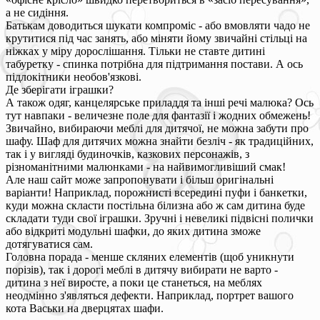
а не сидіння.
Батькам доводиться шукати компроміс - або вмовляти чадо не
крутитися під час занять, або міняти йому звичайні стільці на
ніжках у міру дорослішання. Тільки не ставте дитині
табуретку - спинка потрібна для підтримання постави. А ось
підлокітники необов'язкові.
Де зберігати іграшки?
А також одяг, канцелярське приладдя та інші речі малюка? Ось
тут навпаки - величезне поле для фантазії і жодних обмежень!
Звичайно, вибираючи меблі для дитячої, не можна забути про
шафу. Шаф для дитячих можна знайти безліч - як традиційних,
так і у вигляді будиночків, казкових персонажів, з
різноманітними малюнками - на найвимогливіший смак!
Але наш сайт може запропонувати і більш оригінальні
варіанти! Наприклад, порожнисті всередині пуфи і банкетки,
куди можна скласти постільна білизна або ж сам дитина буде
складати туди свої іграшки. Зручні і невеликі підвісні полички
або відкриті модульні шафки, до яких дитина зможе
дотягуватися сам.
Головна порада - менше скляних елементів (щоб уникнути
порізів), так і дорогі меблі в дитячу вибирати не варто -
дитина з неї виросте, а поки це станеться, на меблях
неодмінно з'являться дефекти. Наприклад, портрет вашого
кота Васьки на дверцятах шафи.