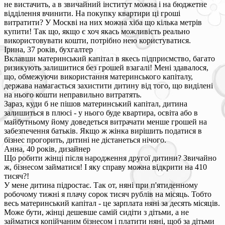
не вистачить, а в звичайний інститут можна і на бюджетне
відділення вчинити. На покупку квартири ці гроші
витратити? У Москві на них можна хіба що кілька метрів
купити! Так що, якщо є хоч якась можливість реально
використовувати кошти, потрібно нею користуватися.
Ірина, 37 років, бухгалтер
Вклавши материнський капітал в якесь підприємство, багато
ризикують залишитися без грошей взагалі! Мені здавалося,
що, обмежуючи використання материнського капіталу,
держава намагається захистити дитину від того, що виділені
на нього кошти неправильно витратять.
Зараз, куди б не пішов материнський капітал, дитина
залишиться в плюсі - у нього буде квартира, освіта або в
майбутньому йому доведеться витрачати менше грошей на
забезпечення батьків. Якщо ж жінка вирішить податися в
бізнес прогорить, дитині не дістанеться нічого.
Анна, 40 років, дизайнер
Що робити жінці після народження другої дитини? Звичайно
ж, бізнесом займатися! І яку справу можна відкрити на 410
тисяч?!
У мене дитина підростає. Так от, няні при п'ятиденному
робочому тижні я плачу сорок тисяч рублів на місяць. Тобто
весь материнський капітал - це зарплата няні за десять місяців.
Може бути, жінці дешевше самій сидіти з дітьми, а не
займатися копійчаним бізнесом і платити няні, щоб за дітьми