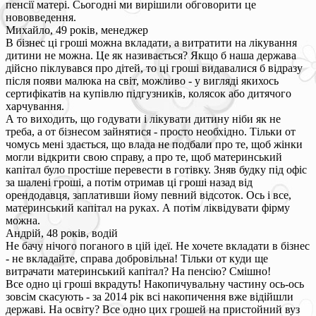
пенсії матері. Сьогодні ми вирішили обговорити це
нововведення.
Михайло, 49 років, менеджер
В бізнес ці гроші можна вкладати, а витратити на лікування
дитини не можна. Це як називається? Якщо б наша держава
дійсно піклувався про дітей, то ці гроші видавалися б відразу
після появи малюка на світ, можливо - у вигляді якихось
сертифікатів на купівлю підгузників, колясок або дитячого
харчування.
А то виходить, що годувати і лікувати дитину ніби як не
треба, а от бізнесом зайнятися - просто необхідно. Тільки от
чомусь мені здається, що влада не подбали про те, щоб жінки
могли відкрити свою справу, а про те, щоб материнський
капітал було простіше перевести в готівку. Зняв будку під офіс
за шалені гроші, а потім отримав ці гроші назад від
орендодавця, заплативши йому певний відсоток. Ось і все,
материнський капітал на руках. А потім ліквідувати фірму
можна.
Андрій, 48 років, водій
Не бачу нічого поганого в цій ідеї. Не хочете вкладати в бізнес
- не вкладайте, справа добровільна! Тільки от куди ще
витрачати материнський капітал? На пенсію? Смішно!
Все одно ці гроші вкрадуть! Накопичувальну частину ось-ось
зовсім скасують - за 2014 рік всі накопичення вже відійшли
державі. На освіту? Все одно цих грошей на пристойний вуз