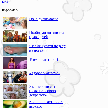
їжа
Інформер
Гра в дипломатію
Проблеми дитинства та
права дітей
Як вилікувати подагру
на ногах
Термін вагітності
«Здорово живемо»
Як впоратися із
післяпологовою
депресією?
Корисні властивості
авокадо