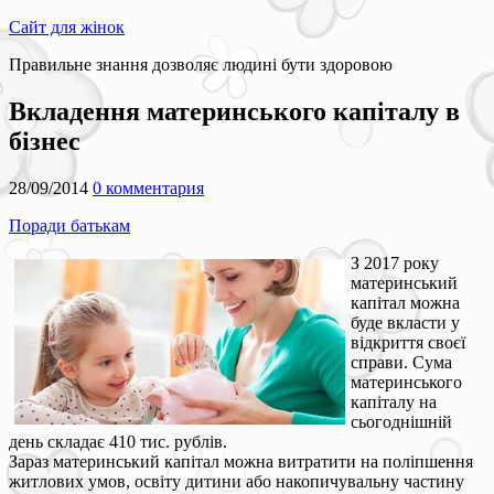
Сайт для жінок
Правильне знання дозволяє людині бути здоровою
Вкладення материнського капіталу в
бізнес
28/09/2014
0 комментария
Поради батькам
З 2017 року
материнський
капітал можна
буде вкласти у
відкриття своєї
справи. Сума
материнського
капіталу на
сьогоднішній
день складає 410 тис. рублів.
Зараз материнський капітал можна витратити на поліпшення
житлових умов, освіту дитини або накопичувальну частину