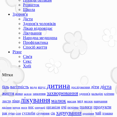
Поради батькам
Розвиток
Школа
Здоров'я
Дієти
Здоров'я чоловіків
Лікар відповідає
Лікування
Народна медицина
Профілактика
Спосіб життя
Різне
Сім'я
Секс
Хобі
Мітки
дитина
дієта
вагітність
діти
біль
вода
вірус
дослідження
захворювання
життя
жінки
запалення
здоров'я
кальцію
клітини
залози
лікування
малюк
ліки
листя
мед
масаж
мозок
навчання
продукти
очі
пологи
нос
організм
печінка
ноги
операції
насіння
нирок
харчування
чай
суглоби
сік
рак
сон
руки
схуднення
іграшки
хропіння