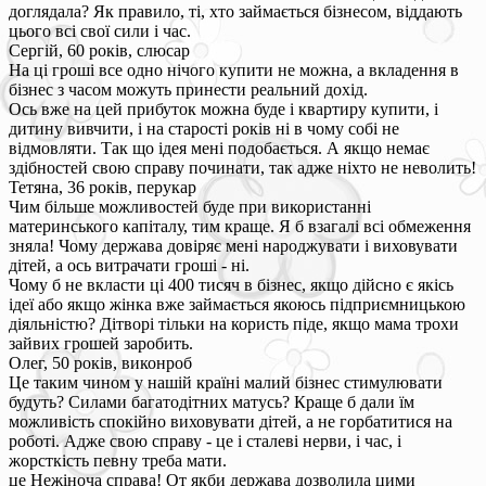
доглядала? Як правило, ті, хто займається бізнесом, віддають
цього всі свої сили і час.
Сергій, 60 років, слюсар
На ці гроші все одно нічого купити не можна, а вкладення в
бізнес з часом можуть принести реальний дохід.
Ось вже на цей прибуток можна буде і квартиру купити, і
дитину вивчити, і на старості років ні в чому собі не
відмовляти. Так що ідея мені подобається. А якщо немає
здібностей свою справу починати, так адже ніхто не неволить!
Тетяна, 36 років, перукар
Чим більше можливостей буде при використанні
материнського капіталу, тим краще. Я б взагалі всі обмеження
зняла! Чому держава довіряє мені народжувати і виховувати
дітей, а ось витрачати гроші - ні.
Чому б не вкласти ці 400 тисяч в бізнес, якщо дійсно є якісь
ідеї або якщо жінка вже займається якоюсь підприємницькою
діяльністю? Дітворі тільки на користь піде, якщо мама трохи
зайвих грошей заробить.
Олег, 50 років, виконроб
Це таким чином у нашій країні малий бізнес стимулювати
будуть? Силами багатодітних матусь? Краще б дали їм
можливість спокійно виховувати дітей, а не горбатитися на
роботі. Адже свою справу - це і сталеві нерви, і час, і
жорсткість певну треба мати.
це Нежіноча справа! От якби держава дозволила цими