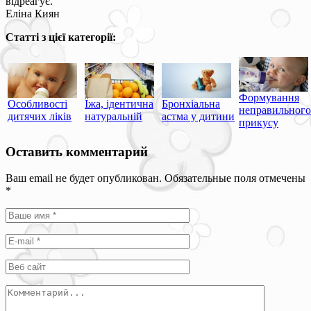
відреагує.
Еліна Киян
Статті з цієї категорії:
Формування
Особливості
Їжа, ідентична
Бронхіальна
неправильного
дитячих ліків
натуральній
астма у дитини
прикусу
Оставить комментарий
Ваш email не будет опубликован. Обязательные поля отмечены
*