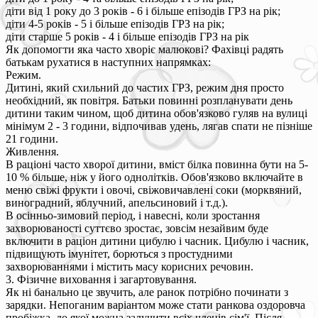
діти від 1 року до 3 років - 6 і більше епізодів ГРЗ на рік;
діти 4-5 років - 5 і більше епізодів ГРЗ на рік;
діти старше 5 років - 4 і більше епізодів ГРЗ на рік
Як допомогти яка часто хворіє малюкові? Фахівці радять
батькам рухатися в наступних напрямках:
Режим.
Дитині, який схильний до частих ГРЗ, режим дня просто
необхідний, як повітря. Батьки повинні розпланувати день
дитини таким чином, щоб дитина обов'язково гуляв на вулиці
мінімум 2 - 3 години, відпочивав удень, лягав спати не пізніше
21 години.
Живлення.
В раціоні часто хворої дитини, вміст білка повинна бути на 5-
10 % більше, ніж у його однолітків. Обов'язково включайте в
меню свіжі фрукти і овочі, свіжовичавлені соки (морквяний,
виноградний, яблучний, апельсиновий і т.д.).
В осінньо-зимовий період, і навесні, коли зростання
захворюваності суттєво зростає, зовсім незайвим буде
включити в раціон дитини цибулю і часник. Цибулю і часник,
підвищують імунітет, борються з простудними
захворюваннями і містить масу корисних речовин.
3. Фізичне виховання і загартовування.
Як ні банально це звучить, але ранок потрібно починати з
зарядки. Непоганим варіантом може стати ранкова оздоровча
пробіжка, до якої можна залучити всіх членів сім'ї. Після