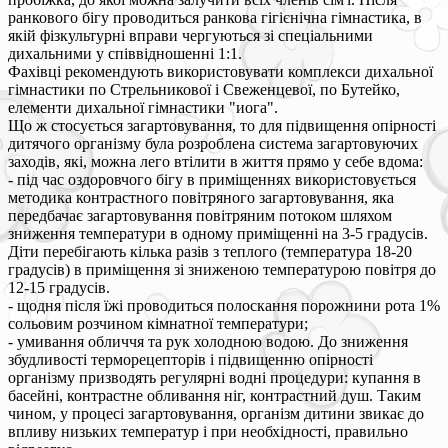
ранкового бігу проводиться ранкова гігієнічна гімнастика, в
якій фізкультурні вправи чергуються зі спеціальними
дихальними у співвідношенні 1:1.
Фахівці рекомендують використовувати комплекси дихальної
гімнастики по Стрельникової і Свеженцевої, по Бутейко,
елементи дихальної гімнастики "иога".
Що ж стосується загартовування, то для підвищення опірності
дитячого організму була розроблена система загартовуючих
заходів, які, можна лего втілити в життя прямо у себе вдома:
- під час оздоровчого бігу в приміщеннях використовується
методика контрастного повітряного загартовування, яка
передбачає загартовування повітряним потоком шляхом
зниження температури в одному приміщенні на 3-5 градусів.
Діти перебігають кілька разів з теплого (температура 18-20
градусів) в приміщення зі зниженою температурою повітря до
12-15 градусів.
- щодня після їжі проводиться полоскання порожнини рота 1%
сольовим розчином кімнатної температури;
- умивання обличчя та рук холодною водою. До зниження
збудливості терморецепторів і підвищенню опірності
організму призводять регулярні водні процедури: купання в
басейні, контрастне обливання ніг, контрастний душ. Таким
чином, у процесі загартовування, організм дитини звикає до
впливу низьких температур і при необхідності, правильно