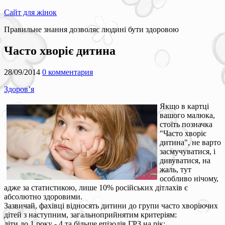
Сайт для жінок
Правильне знання дозволяє людині бути здоровою
Часто хворіє дитина
28/09/2014
0 комментария
Здоров’я
Якщо в картці
вашого малюка,
стоїть позначка
"Часто хворіє
дитина", не варто
засмучуватися, і
дивуватися, на
жаль, тут
особливо нічому,
адже за статистикою, лише 10% російських дітлахів є
абсолютно здоровими.
Зазвичай, фахівці відносять дитини до групи часто хворіючих
дітей з наступним, загальноприйнятим критеріям:
діти до 1 року - 4 та більше епізодів ГРЗ на рік;