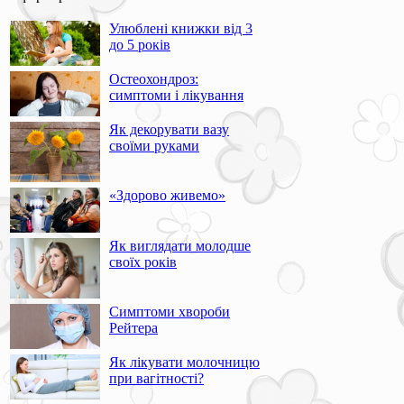
Улюблені книжки від 3
до 5 років
Остеохондроз:
симптоми і лікування
Як декорувати вазу
своїми руками
«Здорово живемо»
Як виглядати молодше
своїх років
Симптоми хвороби
Рейтера
Як лікувати молочницю
при вагітності?