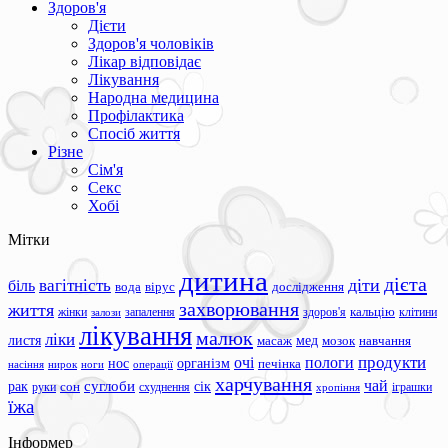
Здоров'я
Дієти
Здоров'я чоловіків
Лікар відповідає
Лікування
Народна медицина
Профілактика
Спосіб життя
Різне
Сім'я
Секс
Хобі
Мітки
дитина
дієта
вагітність
діти
біль
вода
вірус
дослідження
захворювання
життя
жінки
запалення
здоров'я
кальцію
клітини
залози
лікування
малюк
ліки
листя
мед
масаж
мозок
навчання
продукти
очі
пологи
нос
організм
печінка
ноги
операції
насіння
нирок
харчування
чай
суглоби
сік
рак
сон
руки
схуднення
іграшки
хропіння
їжа
Інформер