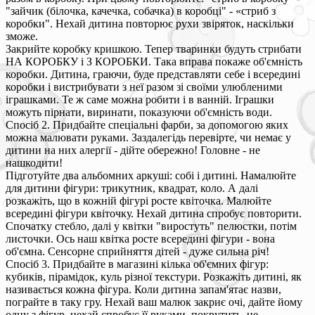
"зайчик (білочка, качечка, собачка) в коробці" - «стриб з
коробки". Нехай дитина повторює рухи звіряток, наскільки
зможе.
Закрийте коробку кришкою. Тепер тваринки будуть стрибати
НА КОРОБКУ і З КОРОБКИ. Така вправа покаже об'ємність
коробки. Дитина, граючи, буде представляти себе і всередині
коробки і вистрибувати з неї разом зі своїми улюбленими
іграшками. Те ж саме можна робити і в ванній. Іграшки
можуть пірнати, виринати, показуючи об'ємність води.
Спосіб 2. Придбайте спеціальні фарби, за допомогою яких
можна малювати руками. Заздалегідь перевірте, чи немає у
дитини на них алергії - дійте обережно! Головне - не
нашкодити!
Підготуйте два альбомних аркуші: собі і дитині. Намалюйте
для дитини фігури: трикутник, квадрат, коло. А далі
розкажіть, що в кожній фігурі росте квіточка. Малюйте
всередині фігури квіточку. Нехай дитина спробує повторити.
Спочатку стебло, далі у квітки "виростуть" пелюстки, потім
листочки. Ось наш квітка росте всередині фігури - вона
об'ємна. Сенсорне сприйняття дітей - дуже сильна річ!
Спосіб 3. Придбайте в магазині кілька об'ємних фігур:
кубиків, пірамідок, куль різної текстури. Розкажіть дитині, як
називається кожна фігура. Коли дитина запам'ятає назви,
пограйте в таку гру. Нехай ваш малюк закриє очі, дайте йому
одну з фігур, нехай спробує її руками, покрутить, не