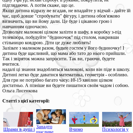
підглядаючи. А потім скаже, що це.
Якщо дитина відразу не вгадав, не впадайте у відчай - дайте їй
час, щоб довше "спробувати" фігуру, і дитина обов'язково
визначить, що ви йому дали. Це буде і цікавою грою і
навчанням одночасно.
Дозвольте малюкові цілком залізти в шафу, в коробку з-під
телевізора, побудуйте "будиночок" під столом, накривши
стільницю ковдрою. Діти це дуже люблять!
Залізьте з малюком разом, будьте гостем у його будиночку! І
дитина буде щасливий, що мама або тато до нього прийшли.
Так і звіряток можна запросити. Так ви, граючи, будете
вчитися.
надалі ці знання знадобляться малюкові, коли він піде в школу.
Дитині легко буде даватися математика, геометрія - особливо.
Для гри не потрібно багато часу: 10-15 хвилин цілком
достатньо. А пізніше ви будете пишатися своїм чадом і собою.
Ольга Лисенкова
Статті з цієї категорії:
Занадто
Шрами в душі і
Вчимо
Психологія у
щасливе