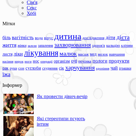
Сім'я
Секс
Хобі
Мітки
дитина
дієта
вагітність
діти
біль
вода
вірус
дослідження
захворювання
життя
жінки
запалення
здоров'я
кальцію
клітини
залози
лікування
малюк
ліки
листя
мед
масаж
мозок
навчання
продукти
очі
пологи
нос
організм
печінка
ноги
операції
насіння
нирок
харчування
чай
суглоби
сік
рак
сон
руки
схуднення
іграшки
хропіння
їжа
Інформер
Як провести дівич-вечір
Які стереотипи псують
інтим