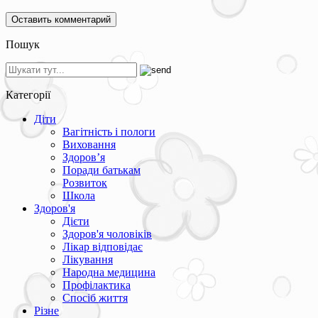
Пошук
Категорії
Діти
Вагітність і пологи
Виховання
Здоров’я
Поради батькам
Розвиток
Школа
Здоров'я
Дієти
Здоров'я чоловіків
Лікар відповідає
Лікування
Народна медицина
Профілактика
Спосіб життя
Різне