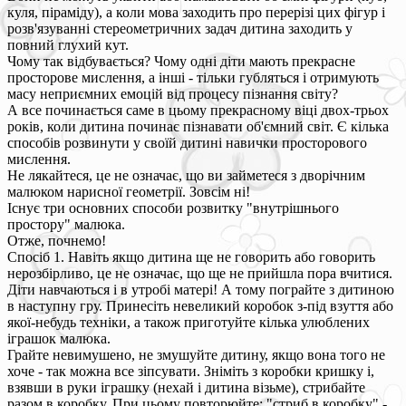
куля, піраміду), а коли мова заходить про перерізі цих фігур і
розв'язуванні стереометричних задач дитина заходить у
повний глухий кут.
Чому так відбувається? Чому одні діти мають прекрасне
просторове мислення, а інші - тільки губляться і отримують
масу неприємних емоцій від процесу пізнання світу?
А все починається саме в цьому прекрасному віці двох-трьох
років, коли дитина починає пізнавати об'ємний світ. Є кілька
способів розвинути у своїй дитині навички просторового
мислення.
Не лякайтеся, це не означає, що ви займетеся з дворічним
малюком нарисної геометрії. Зовсім ні!
Існує три основних способи розвитку "внутрішнього
простору" малюка.
Отже, почнемо!
Спосіб 1. Навіть якщо дитина ще не говорить або говорить
нерозбірливо, це не означає, що ще не прийшла пора вчитися.
Діти навчаються і в утробі матері! А тому пограйте з дитиною
в наступну гру. Принесіть невеликий коробок з-під взуття або
якої-небудь техніки, а також приготуйте кілька улюблених
іграшок малюка.
Грайте невимушено, не змушуйте дитину, якщо вона того не
хоче - так можна все зіпсувати. Зніміть з коробки кришку і,
взявши в руки іграшку (нехай і дитина візьме), стрибайте
разом в коробку. При цьому повторюйте: "стриб в коробку" -