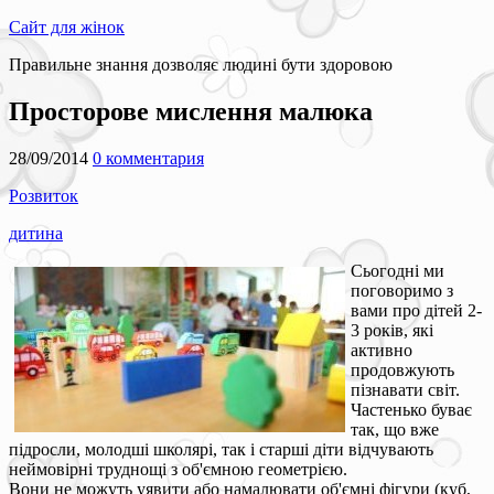
Сайт для жінок
Правильне знання дозволяє людині бути здоровою
Просторове мислення малюка
28/09/2014
0 комментария
Розвиток
дитина
Сьогодні ми
поговоримо з
вами про дітей 2-
3 років, які
активно
продовжують
пізнавати світ.
Частенько буває
так, що вже
підросли, молодші школярі, так і старші діти відчувають
неймовірні труднощі з об'ємною геометрією.
Вони не можуть уявити або намалювати об'ємні фігури (куб,