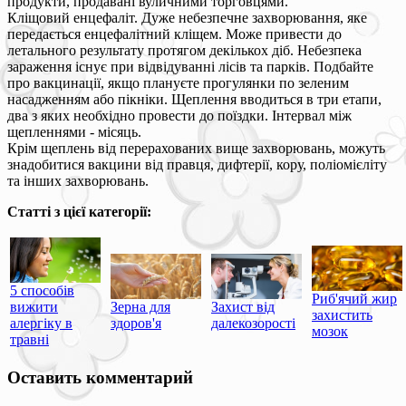
продукти, продавані вуличними торговцями.
Кліщовий енцефаліт. Дуже небезпечне захворювання, яке
передається енцефалітний кліщем. Може привести до
летального результату протягом декількох діб. Небезпека
зараження існує при відвідуванні лісів та парків. Подбайте
про вакцинації, якщо плануєте прогулянки по зеленим
насадженням або пікніки. Щеплення вводиться в три етапи,
два з яких необхідно провести до поїздки. Інтервал між
щепленнями - місяць.
Крім щеплень від перерахованих вище захворювань, можуть
знадобитися вакцини від правця, дифтерії, кору, поліомієліту
та інших захворювань.
Статті з цієї категорії:
5 способів
Риб'ячий жир
вижити
Зерна для
Захист від
захистить
алергіку в
здоров'я
далекозорості
мозок
травні
Оставить комментарий