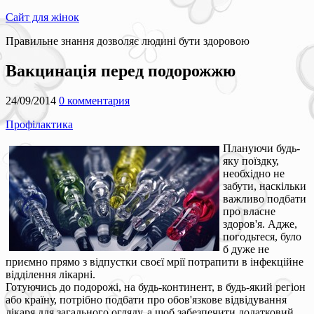
Сайт для жінок
Правильне знання дозволяє людині бути здоровою
Вакцинація перед подорожжю
24/09/2014
0 комментария
Профілактика
Плануючи будь-
яку поїздку,
необхідно не
забути, наскільки
важливо подбати
про власне
здоров'я. Адже,
погодьтеся, було
б дуже не
приємно прямо з відпустки своєї мрії потрапити в інфекційне
відділення лікарні.
Готуючись до подорожі, на будь-континент, в будь-який регіон
або країну, потрібно подбати про обов'язкове відвідування
лікаря для загального огляду, а щоб забезпечити додатковий