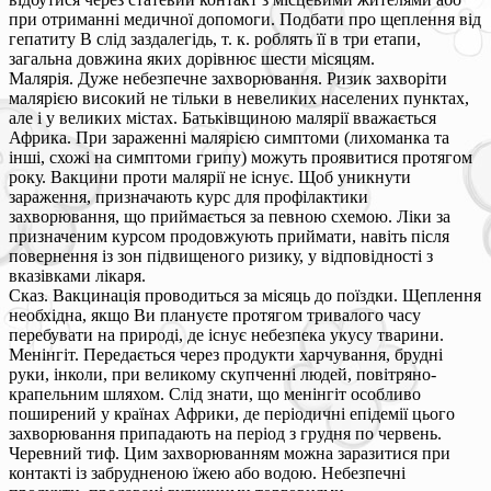
при отриманні медичної допомоги. Подбати про щеплення від
гепатиту В слід заздалегідь, т. к. роблять її в три етапи,
загальна довжина яких дорівнює шести місяцям.
Малярія. Дуже небезпечне захворювання. Ризик захворіти
малярією високий не тільки в невеликих населених пунктах,
але і у великих містах. Батьківщиною малярії вважається
Африка. При зараженні малярією симптоми (лихоманка та
інші, схожі на симптоми грипу) можуть проявитися протягом
року. Вакцини проти малярії не існує. Щоб уникнути
зараження, призначають курс для профілактики
захворювання, що приймається за певною схемою. Ліки за
призначеним курсом продовжують приймати, навіть після
повернення із зон підвищеного ризику, у відповідності з
вказівками лікаря.
Сказ. Вакцинація проводиться за місяць до поїздки. Щеплення
необхідна, якщо Ви плануєте протягом тривалого часу
перебувати на природі, де існує небезпека укусу тварини.
Менінгіт. Передається через продукти харчування, брудні
руки, інколи, при великому скупченні людей, повітряно-
крапельним шляхом. Слід знати, що менінгіт особливо
поширений у країнах Африки, де періодичні епідемії цього
захворювання припадають на період з грудня по червень.
Черевний тиф. Цим захворюванням можна заразитися при
контакті із забрудненою їжею або водою. Небезпечні