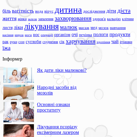
дитина
дієта
вагітність
діти
біль
вода
вірус
дослідження
захворювання
життя
жінки
запалення
здоров'я
кальцію
клітини
залози
лікування
малюк
ліки
листя
мед
масаж
мозок
навчання
продукти
очі
пологи
нос
організм
печінка
ноги
операції
насіння
нирок
харчування
чай
суглоби
сік
рак
сон
руки
схуднення
іграшки
хропіння
їжа
Інформер
Як дати ліки малюкові?
Народні засоби від
мозолів
Основні ознаки
простатиту
Лікування псоріазу
ексімерним лазером