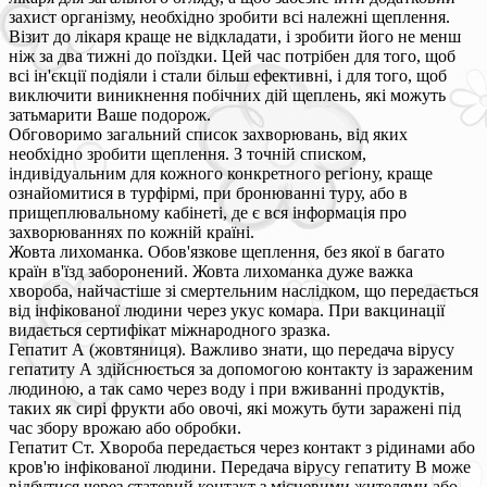
захист організму, необхідно зробити всі належні щеплення.
Візит до лікаря краще не відкладати, і зробити його не менш
ніж за два тижні до поїздки. Цей час потрібен для того, щоб
всі ін'єкції подіяли і стали більш ефективні, і для того, щоб
виключити виникнення побічних дій щеплень, які можуть
затьмарити Ваше подорож.
Обговоримо загальний список захворювань, від яких
необхідно зробити щеплення. З точній списком,
індивідуальним для кожного конкретного регіону, краще
ознайомитися в турфірмі, при бронюванні туру, або в
прищеплювальному кабінеті, де є вся інформація про
захворюваннях по кожній країні.
Жовта лихоманка. Обов'язкове щеплення, без якої в багато
країн в'їзд заборонений. Жовта лихоманка дуже важка
хвороба, найчастіше зі смертельним наслідком, що передається
від інфікованої людини через укус комара. При вакцинації
видається сертифікат міжнародного зразка.
Гепатит А (жовтяниця). Важливо знати, що передача вірусу
гепатиту А здійснюється за допомогою контакту із зараженим
людиною, а так само через воду і при вживанні продуктів,
таких як сирі фрукти або овочі, які можуть бути заражені під
час збору врожаю або обробки.
Гепатит Ст. Хвороба передається через контакт з рідинами або
кров'ю інфікованої людини. Передача вірусу гепатиту В може
відбутися через статевий контакт з місцевими жителями або