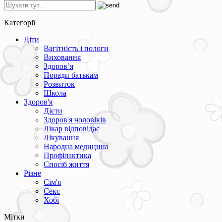
Категорії
Діти
Вагітність і пологи
Виховання
Здоров’я
Поради батькам
Розвиток
Школа
Здоров'я
Дієти
Здоров'я чоловіків
Лікар відповідає
Лікування
Народна медицина
Профілактика
Спосіб життя
Різне
Сім'я
Секс
Хобі
Мітки