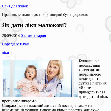
Сайт для жінок
Правильне знання дозволяє людині бути здоровою
Як дати ліки малюкові?
28/09/2014
0 комментария
Поради батькам
ліки
Буквально з
перших днів
життя дитини
перед мамою
встає досить
суттєве питання:
«Як же
примудритися і
дати дитині ліки,
прописане лікарем?»
Спираючись на власний життєвий досвід, а також на
рекомендації медиків, наведемо кілька простих, але дуже