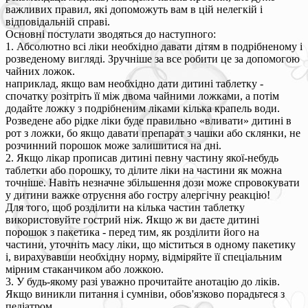
важливих правил, які допоможуть вам в цій нелегкій і
відповідальній справі.
Основні постулати зводяться до наступного:
1. Абсолютно всі ліки необхідно давати дітям в подрібненому і
розведеному вигляді. Зручніше за все робити це за допомогою
чайних ложок.
наприклад, якщо вам необхідно дати дитині таблетку -
спочатку розітріть її між двома чайними ложками, а потім
додайте ложку з подрібненим ліками кілька крапель води.
Розведене або рідке ліки буде правильно «вливати» дитині в
рот з ложки, бо якщо давати препарат з чашки або склянки, не
розчинний порошок може залишитися на дні.
2. Якщо лікар прописав дитині певну частину якої-небудь
таблетки або порошку, то ділите ліки на частини як можна
точніше. Навіть незначне збільшення дози може спровокувати
у дитини важке отруєння або гостру алергічну реакцію!
Для того, щоб розділити на кілька частин таблетку
використовуйте гострий ніж. Якщо ж ви даєте дитині
порошок з пакетика - перед тим, як розділити його на
частини, уточніть масу ліки, що міститься в одному пакетику
і, вирахувавши необхідну норму, відміряйте її спеціальним
мірним стаканчиком або ложкою.
3. У будь-якому разі уважно прочитайте анотацію до ліків.
Якщо виникли питання і сумніви, обов'язково порадьтеся з
педіатром.