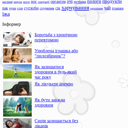
продукти
очі
пологи
нос
організм
печінка
ноги
операції
насіння
нирок
харчування
чай
суглоби
сік
рак
сон
руки
схуднення
іграшки
хропіння
їжа
Інформер
Боротьба з хронічною
перевтомою
Улюблена іграшка або
"пилозбірник"?
Як залишатися
здоровим в будь-який
час року
Як лікувати анемію
Як бути завжди
здоровим
Сирія залишається без
лікарів