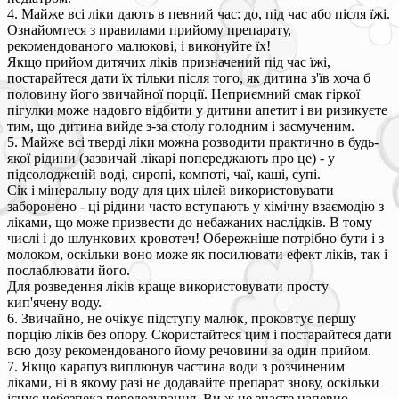
4. Майже всі ліки дають в певний час: до, під час або після їжі.
Ознайомтеся з правилами прийому препарату,
рекомендованого малюкові, і виконуйте їх!
Якщо прийом дитячих ліків призначений під час їжі,
постарайтеся дати їх тільки після того, як дитина з'їв хоча б
половину його звичайної порції. Неприємний смак гіркої
пігулки може надовго відбити у дитини апетит і ви ризикуєте
тим, що дитина вийде з-за столу голодним і засмученим.
5. Майже всі тверді ліки можна розводити практично в будь-
якої рідини (зазвичай лікарі попереджають про це) - у
підсолодженій воді, сиропі, компоті, чаї, каші, супі.
Сік і мінеральну воду для цих цілей використовувати
заборонено - ці рідини часто вступають у хімічну взаємодію з
ліками, що може призвести до небажаних наслідків. В тому
числі і до шлункових кровотеч! Обережніше потрібно бути і з
молоком, оскільки воно може як посилювати ефект ліків, так і
послаблювати його.
Для розведення ліків краще використовувати просту
кип'ячену воду.
6. Звичайно, не очікує підступу малюк, проковтує першу
порцію ліків без опору. Скористайтеся цим і постарайтеся дати
всю дозу рекомендованого йому речовини за один прийом.
7. Якщо карапуз виплюнув частина води з розчиненим
ліками, ні в якому разі не додавайте препарат знову, оскільки
існує небезпека передозування. Ви ж не знаєте напевно,