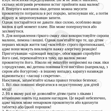
скільки міліграмів речовини встиг прийняти ваш малюк!
8. Впертого ковтання ліки дитини можна змусити
проковтнути потрапила в рот порцію, затиснувши ніс, а потім
відразу ж запропонувавши запити.
Однак постарайтеся не давати ліки силою, особливо якщо
малюк в цей момент плаче. Він може поперхнутися або
захлинутися.
9. Для виправлення гіркого смаку ліки використовуйте сиропи
малини, лимона і вишні. Однак пам'ятайте про те, що дітям
перших місяців життя такі «коктейлі» строго протипоказані,
адже вони можуть викликати важку алергічну реакцію!
Приготувавши «цілющий нектар», обов'язково спробуйте
його самі, переконайтеся в тому, що малюк зможе
проковтнути його. Ніколи не змішуйте неприємні на смак ліки
з продуктами, які дитина повинна їсти постійно (наприклад, з
сиром або йогуртом) - в іншому випадку, карапуз назавжди
відмовиться є «ласощі з секретом».
Наостанок, запам'ятайте кілька правил техніки безпеки:
1. Всі ліки повинні зберігатися в недоступному для дітей
місці!
2. Ні в якому разі не дозволяйте дітям грати з ліками і
вітамінами навіть під вашим наглядом. Це вкрай небезпечно,
адже малюк може ненароком проковтнути або вдихнути
таблетку або їдкий порошок!