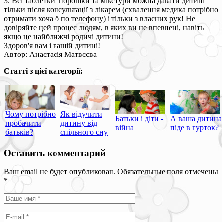
3. Всі таблетки, порошки та мікстури можна давати дитині
тільки після консультації з лікарем (схвалення медика потрібно
отримати хоча б по телефону) і тільки з власних рук! Не
довіряйте цей процес людям, в яких ви не впевнені, навіть
якщо це найближчі родичі дитини!
Здоров'я вам і вашій дитині!
Автор: Анастасія Матвєєва
Статті з цієї категорії:
Чому потрібно
Як відучити
Батьки і діти -
А ваша дитина
пробачити
дитину від
війна
піде в гурток?
батьків?
спільного сну
Оставить комментарий
Ваш email не будет опубликован. Обязательные поля отмечены
*