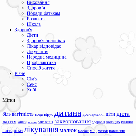
Виховання
Здоров’я
Поради батькам
Розвиток
Школа
Здоров'я
Дієти
Здоров'я чоловіків
Лікар відповідає
Лікування
Народна медицина
Профілактика
Спосіб життя
Різне
Сім'я
Секс
Хобі
Мітки
дитина
дієта
вагітність
діти
біль
вода
вірус
дослідження
захворювання
життя
жінки
запалення
здоров'я
кальцію
клітини
залози
лікування
малюк
ліки
листя
мед
масаж
мозок
навчання