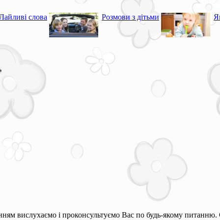
Лайливі слова
Розмови з дітьми
Я
*
ням вислухаємо і проконсультуємо Вас по будь-якому питанню. 