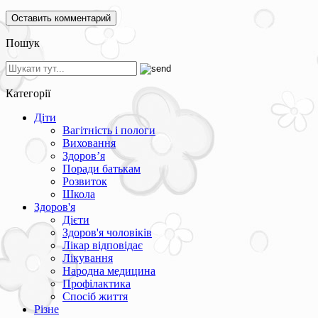
Пошук
Категорії
Діти
Вагітність і пологи
Виховання
Здоров’я
Поради батькам
Розвиток
Школа
Здоров'я
Дієти
Здоров'я чоловіків
Лікар відповідає
Лікування
Народна медицина
Профілактика
Спосіб життя
Різне