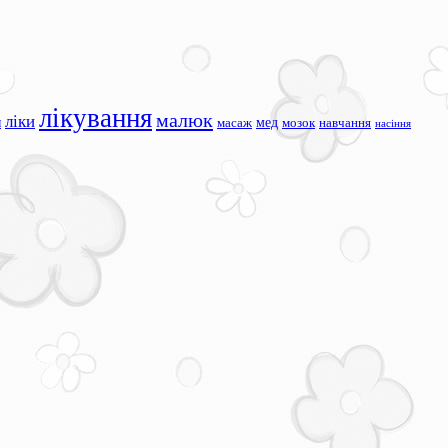
лікування
малюк
ліки
я
мед
масаж
мозок
навчання
насіння