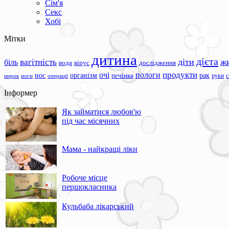
Сім'я
Секс
Хобі
Мітки
дитина
дієта
вагітність
діти
ж
біль
вода
вірус
дослідження
продукти
очі
пологи
нос
організм
рак
печінка
руки
ноги
операції
нирок
Інформер
Як займатися любов'ю
під час місячних
Мама - найкращі ліки
Робоче місце
першокласника
Кульбаба лікарський