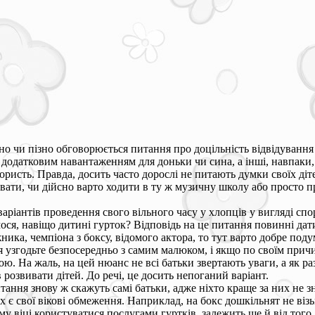
рано чи пізно обговорюється питання про доцільність відвідування
додатковим навантаженням для доньки чи сина, а інші, навпаки, 
ористь. Правда, досить часто дорослі не питають думки своїх діт
вати, чи дійсно варто ходити в ту ж музичну школу або просто п
варіантів проведення свого вільного часу у хлопців у вигляді с
ося, навіщо дитині гурток? Відповідь на це питання повинні дати
ика, чемпіона з боксу, відомого актора, то тут варто добре поду
 узгодьте безпосередньо з самим малюком, і якщо по своїм причи
ю. На жаль, на цей нюанс не всі батьки звертають уваги, а як раз
розвивати дітей. До речі, це досить непоганий варіант.
ання знову ж скажуть самі батьки, адже ніхто краще за них не зна
х є свої вікові обмеження. Наприклад, на бокс дошкільнят не візь
кому віці користуватися послугами гуртків, залежить ще й від тог