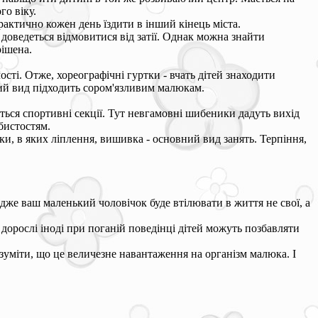
го віку.
рактично кожен день їздити в інший кінець міста.
 доведеться відмовитися від затії. Однак можна знайти
рішена.
чості. Отже, хореографічні гуртки - вчать дітей знаходити
кий вид підходить сором'язливим малюкам.
ться спортивні секції. Тут невгамовні шибеники дадуть вихід
бистостям.
тки, в яких ліплення, вишивка - основний вид занять. Терпіння,
дже ваш маленький чоловічок буде втілювати в життя не свої, а
 дорослі іноді при поганій поведінці дітей можуть позбавляти
зуміти, що це величезне навантаження на організм малюка. І