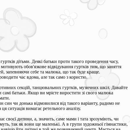
 гуртків дітьми. Деякі батьки проти такого проведення часу,
мотивують обов'язкове відвідування гуртків тим, що заняття
ей, запевняючи себе та малюка, що так буде краще.
роводити час вдома, але так само з користю.
портивних секцій, танцювальних гуртків, музичних шкіл. Давайте
 самі батьки. Якщо ви мрієте виростити зі свого малюка
мати.
н син чи донька відмовилися від такого варіанту, радимо не
 ця ситуація вимагає ретельного аналізу.
є своєї дитини, а, значить, саме мами і тата зрозуміють, чи
муть, так як вони ще маленькі. А в групи художньої гімнастики,
о, навіщо йти дитині в той же розвиваючий центр. Мається на