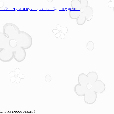
к облаштувати кухню, якщо в будинку дитина
Спілкуємося разом !