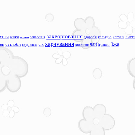
захворювання
иття
лист
жінки
запалення
здоров'я
кальцію
клітини
залози
харчування
їжа
чай
суглоби
сік
сон
схуднення
іграшки
хропіння