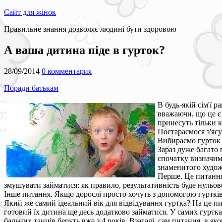
Сайт для жінок
Правильне знання дозволяє людині бути здоровою
А ваша дитина піде в гурток?
28/09/2014
0 комментария
Поради батькам
В будь-якій сім'ї 
вважаючи, що це є 
принесуть тільки к
Постараємося з'ясу
Вибираємо гурток
Зараз дуже багато 
спочатку визначим
знаменитого художн
Перше. Це питання
змушувати займатися: як правило, результативність буде нульово
Інше питання. Якщо дорослі просто хочуть з допомогою гуртків 
Який же самий ідеальний вік для відвідування гуртка? На це пит
готовий їх дитина ще десь додатково займатися. У самих гуртка
бальних танців беруть вже з 4 років. Взагалі, сам питання, в я