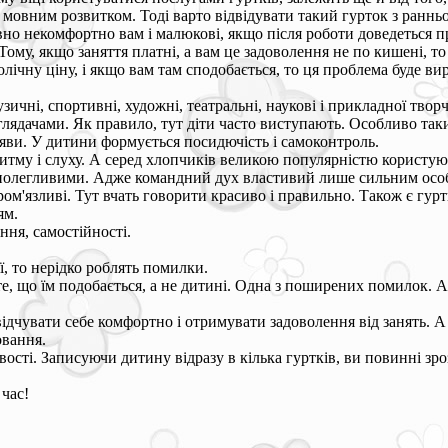
 мовним розвитком. Тоді варто відвідувати такий гурток з ранньо
вно некомфортно вам і малюкові, якщо після роботи доведеться п
ому, якщо заняття платні, а вам це задоволення не по кишені, то
лічну ціну, і якщо вам там сподобається, то ця проблема буде ви
узичні, спортивні, художні, театральні, наукові і прикладної твор
глядачами. Як правило, тут діти часто виступають. Особливо та
уяви. У дитини формується посидючість і самоконтроль.
ритму і слуху. А серед хлопчиків великою популярністю користую
наполегливими. Адже командний дух властивий лише сильним осо
ором'язливі. Тут вчать говорити красиво і правильно. Також є гур
ям.
ення, самостійності.
ї, то нерідко роблять помилки.
е, що їм подобається, а не дитині. Одна з поширених помилок. А
відчувати себе комфортно і отримувати задоволення від занять. А
овання.
сті. Записуючи дитину відразу в кілька гуртків, ви повинні зро
час!