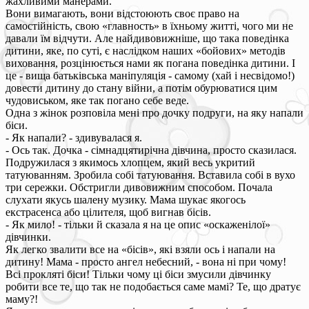
жахливими манерами.
Вони вимагають, вони відстоюють своє право на
самостійність, свою «главность» в їхньому житті, чого ми не
давали їм відчути. Але найдивовижніше, що така поведінка
дитини, яке, по суті, є наслідком наших «бойових» методів
виховання, розцінюється нами як погана поведінка дитини. І
це - вища батьківська маніпуляція - самому (хай і несвідомо!)
довести дитину до стану війни, а потім обурюватися цим
чудовиськом, яке так погано себе веде.
Одна з жінок розповіла мені про дочку подруги, на яку напали
біси.
- Як напали? - здивувалася я.
- Ось так. Дочка - сімнадцятирічна дівчина, просто сказилася.
Подружилася з якимось хлопцем, який весь укритий
татуюванням. Зробила собі татуювання. Вставила собі в вухо
три сережки. Обстригли дивовижним способом. Почала
слухати якусь шалену музику. Мама шукає якогось
екстрасенса або цілителя, щоб вигнав бісів.
- Як мило! - тільки й сказала я на це опис «оскаженілої»
дівчинки.
Як легко звалити все на «бісів», які взяли ось і напали на
дитину! Мама - просто ангел небесний, - вона ні при чому!
Всі прокляті біси! Тільки чому ці біси змусили дівчинку
робити все те, що так не подобається саме мамі? Те, що дратує
маму?!