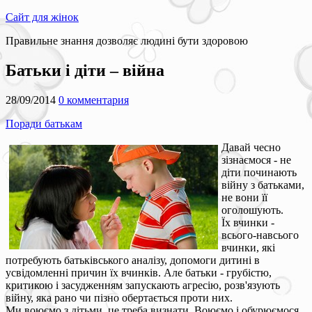
Сайт для жінок
Правильне знання дозволяє людині бути здоровою
Батьки і діти – війна
28/09/2014
0 комментария
Поради батькам
Давай чесно
зізнаємося - не
діти починають
війну з батьками,
не вони її
оголошують.
Їх вчинки -
всього-навсього
вчинки, які
потребують батьківського аналізу, допомоги дитині в
усвідомленні причин їх вчинків. Але батьки - грубістю,
критикою і засудженням запускають агресію, розв'язують
війну, яка рано чи пізно обертається проти них.
Ми воюємо з дітьми, це треба визнати. Воюємо і обурюємося