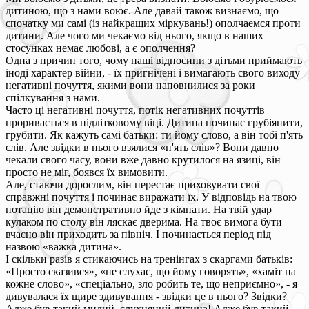
дитиною, що з нами воює. Але давай також визнаємо, що
спочатку ми самі (із найкращих міркувань!) ополчаемся проти
дитини. Але чого ми чекаємо від нього, якщо в наших
стосунках немає любові, а є ополчення?
Одна з причин того, чому наші відносини з дітьми приймають
іноді характер війни, - їх пригнічені і вимагають свого виходу
негативні почуття, якими вони наповнилися за роки
спілкування з нами.
Часто ці негативні почуття, потік негативних почуттів
проривається в підлітковому віці. Дитина починає грубіянити,
грубити. Як кажуть самі батьки: ти йому слово, а він тобі п'ять
слів. Але звідки в нього взялися «п'ять слів»? Вони давно
чекали свого часу, вони вже давно крутилося на язиці, він
просто не міг, боявся їх вимовити.
Але, стаючи дорослим, він перестає приховувати свої
справжні почуття і починає виражати їх. У відповідь на твою
нотацію він демонстративно йде з кімнати. На твій удар
кулаком по столу він ляскає дверима. На твоє вимога бути
вчасно він приходить за північ. І починається період під
назвою «важка дитина».
І скільки разів я стикаючись на тренінгах з скаргами батьків:
«Просто сказився», «не слухає, що йому говорять», «хаміт на
кожне слово», «спеціально, зло робить те, що неприємно», - я
дивувалася їх щире здивування - звідки це в нього? Звідки?
Адже був такий милий, слухняний дитина! Адже був такий