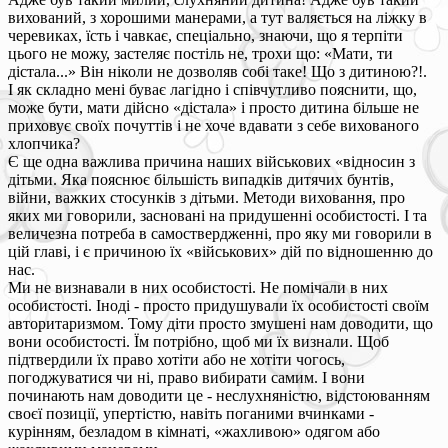
вихований, з хорошими манерами, а тут валяється на ліжку в
черевиках, їсть і чавкає, спеціально, знаючи, що я терпіти
цього не можу, застеляє постіль не, трохи що: «Мати, ти
дістала...» Він ніколи не дозволяв собі таке! Що з дитиною?!.
І як складно мені буває лагідно і співчутливо пояснити, що,
може бути, мати дійсно «дістала» і просто дитина більше не
приховує своїх почуттів і не хоче вдавати з себе вихованого
хлопчика?
Є ще одна важлива причина наших військових «відносин з
дітьми. Яка пояснює більшість випадків дитячих бунтів,
війни, важких стосунків з дітьми. Методи виховання, про
яких ми говорили, засновані на придушенні особистості. І та
величезна потреба в самоствердженні, про яку ми говорили в
цій главі, і є причиною їх «військових» дій по відношенню до
нас.
Ми не визнавали в них особистості. Не помічали в них
особистості. Іноді - просто придушували їх особистості своїм
авторитаризмом. Тому діти просто змушені нам доводити, що
вони особистості. Їм потрібно, щоб ми їх визнали. Щоб
підтвердили їх право хотіти або не хотіти чогось,
погоджуватися чи ні, право вибирати самим. І вони
починають нам доводити це - неслухняністю, відстоюванням
своєї позиції, упертістю, навіть поганими вчинками -
курінням, безладом в кімнаті, «жахливою» одягом або