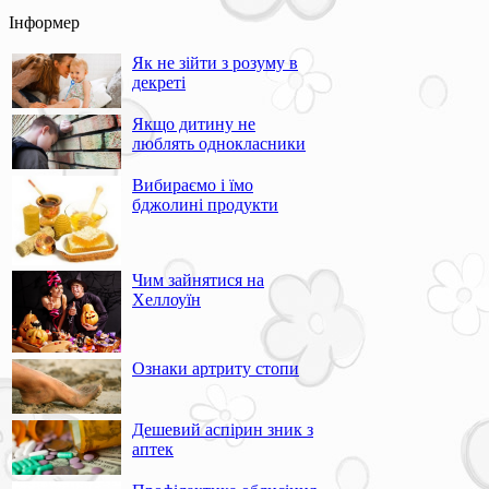
Інформер
Як не зійти з розуму в
декреті
Якщо дитину не
люблять однокласники
Вибираємо і їмо
бджолині продукти
Чим зайнятися на
Хеллоуїн
Ознаки артриту стопи
Дешевий аспірин зник з
аптек