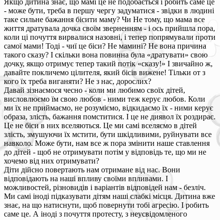
Якщо дитина знає, що мамі це не подобається і робить саме це
- може бути, треба в першу чергу задуматися - звідки в людині
таке сильне бажання бісити маму? Чи Не тому, що мама все
життя дратувала дочка своїм зверненням - і ось прийшла пора,
коли ці почуття вирвалися назовні, і тепер попрямували проти
самої мами! Тоді - чиї це біси? Не мамині? Не вона причина
такого сказу? І скільки вона повинна була «дратувати» свою
дочку, якщо отримує тепер такий потік «сказу!» І звичайно ж,
давайте покличемо цілителя, який бісів вижене! Тільки от з
кого їх треба виганяти? Не з нас, дорослих?
Давай зізнаємося чесно - коли ми любимо своїх дітей,
висловлюємо їм свою любов - ними теж керує любов. Коли
ми їх не приймаємо, не розуміємо, відкидаємо їх - ними керує
образа, злість, бажання помститися. І це не диявол їх роздирає.
Це не біси в них вселяються. Це ми самі вселяємо в дітей
злість, змушуючи їх мстити, бути шкідливими, руйнувати все
навколо. Може бути, нам все ж пора змінити наше ставлення
до дітей - щоб не отримувати потім у відповідь те, що ми не
хочемо від них отримувати?
Діти дійсно повертають нам отримане від нас. Вони
відповідають на наші впливу своїми впливами. І
можливостей, різновидів і варіантів відповідей нам - безліч.
Ми самі іноді підказувати дітям наші слабкі місця. Дитина вже
знає, на що натиснути, щоб повернути тобі агресію. І робить
саме це. А іноді з почуття протесту, з неусвідомленого