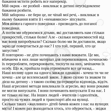
бажання мстити робить все наперекір.
Мій окрик - не розбий - викликає в дитині неусвідомлене
бажання розбити.
Мій заборона - не бери це, не чіпай мої речі, - викликає в
ньому бажання взяти її і «ненавмисно» зіпсувати.
Моя вимога гарного поведінки - призводить до поганої
поведінки.
А потім ми обурюємося дітьми, які доставляють нам стільки
прикростей, стільки болю! Але - скільки неприємностей від
нас вони випробували? Скільки болю ми їм доставили, якщо
зараз це повертається до нас? І хто той, перший, хто це
запустив?
Я повторюю - не діти починають з нами воювати. Це ми,
вбачаючи в них лише матеріал для перевиховання, починаємо
їх переробляти, перекроювати, тиснути на них, зачіпаючи їх
особу. Що ж, прийшла пора отримувати все це назад...
Наші впливу один на одного завжди однакові - хочеш ти чи не
хочеш - але це вселенський закон. З якою силою та знаком ти
дієш на дитину - з такою силою ти отримуєш відповідь, відсіч.
Наші агресивні методи викликали їх агресію, яку вони роками
не могли випускати. І вони починають випускати її на нас. І
не тільки на нас. На інших людей - вчителів і однолітків,
просто на чужих людей в транспорті або на вулиці.
Скільки таких «жахливих» дітей бачив кожен з нас на вулицях
міста! І кожен раз знаходиться хтось, хто обурюється, - звідки