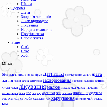
Школа
Здоров'я
Дієти
Здоров'я чоловіків
Лікар відповідає
Лікування
Народна медицина
Профілактика
Спосіб життя
Різне
Сім'я
Секс
Хобі
Мітки
дитина
дієта
вагітність
діти
біль
вода
вірус
дослідження
захворювання
життя
жінки
запалення
здоров'я
кальцію
клітини
залози
лікування
малюк
ліки
листя
мед
масаж
мозок
навчання
продукти
очі
пологи
нос
організм
печінка
ноги
операції
насіння
нирок
харчування
чай
суглоби
сік
рак
сон
руки
схуднення
іграшки
хропіння
їжа