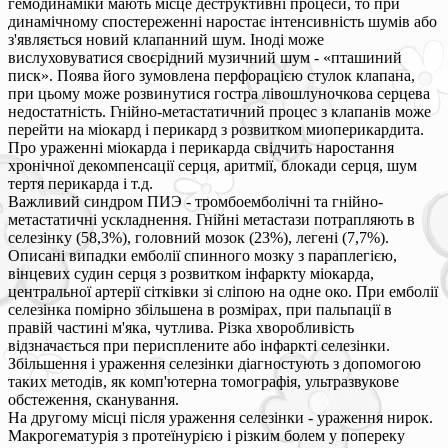
гемодинаміки мають місце деструктивні процеси, то при
динамічному спостереженні наростає інтенсивність шумів або
з'являється новий клапанний шум. Іноді може
вислуховуватися своєрідний музичний шум - «пташиний
писк». Поява його зумовлена перфорацією стулок клапана,
при цьому може розвинутися гостра лівошлуночкова серцева
недостатність. Гнійно-метастатичний процес з клапанів може
перейти на міокард і перикард з розвитком миоперикардита.
Про ураженні міокарда і перикарда свідчить наростання
хронічної декомпенсації серця, аритмії, блокади серця, шум
тертя перикарда і т.д.
Важливий синдром ПИЭ - тромбоемболічні та гнійно-
метастатичні ускладнення. Гнійні метастази потрапляють в
селезінку (58,3%), головний мозок (23%), легені (7,7%).
Описані випадки емболії спинного мозку з параплегією,
вінцевих судин серця з розвитком інфаркту міокарда,
центральної артерії сітківки зі сліпою на одне око. При емболії
селезінка помірно збільшена в розмірах, при пальпації в
правій частині м'яка, чутлива. Різка хворобливість
відзначається при перисплените або інфаркті селезінки.
Збільшення і ураження селезінки діагностують з допомогою
таких методів, як комп'ютерна томографія, ультразвукове
обстеження, сканування.
На другому місці після ураження селезінки - ураження нирок.
Макрогематурія з протеїнурією і різким болем у попереку