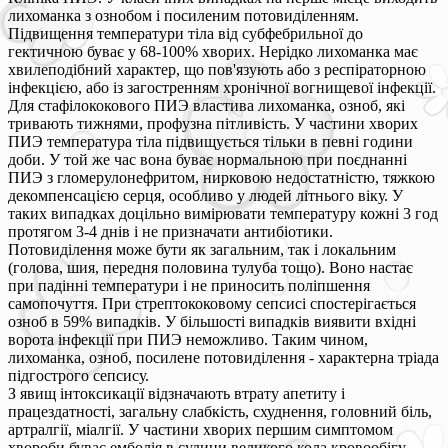
лихоманка з ознобом і посиленим потовиділенням.
Підвищення температури тіла від субфебрильної до
гектичною буває у 68-100% хворих. Нерідко лихоманка має
хвилеподібний характер, що пов'язують або з респіраторною
інфекцією, або із загостренням хронічної вогнищевої інфекції.
Для стафілококового ПИЭ властива лихоманка, озноб, які
тривають тижнями, профузна пітливість. У частини хворих
ПИЭ температура тіла підвищується тільки в певні години
доби. У той же час вона буває нормальною при поєднанні
ПИЭ з гломерулонефритом, нирковою недостатністю, тяжкою
декомпенсацією серця, особливо у людей літнього віку. У
таких випадках доцільно вимірювати температуру кожні 3 год
протягом 3-4 днів і не призначати антибіотики.
Потовиділення може бути як загальним, так і локальним
(голова, шия, передня половина тулуба тощо). Воно настає
при падінні температури і не приносить поліпшення
самопочуття. При стрептококовому сепсисі спостерігається
озноб в 59% випадків. У більшості випадків виявити вхідні
ворота інфекції при ПИЭ неможливо. Таким чином,
лихоманка, озноб, посилене потовиділення - характерна тріада
підгострого сепсису.
З явищ інтоксикації відзначають втрату апетиту і
працездатності, загальну слабкість, схуднення, головний біль,
артралгії, міалгії. У частини хворих першим симптомом
хвороби буває емболія в судини великого кола кровообігу.