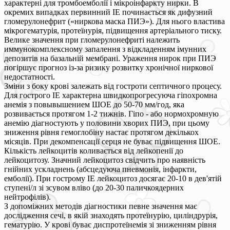
характерні для тромбоемболії і мікроінфаркту нирки. В
окремих випадках первинний ІЕ починається як дифузний
гломерулонефрит («ниркова маска ПИЭ»). Для нього властива
мікрогематурія, протеїнурія, підвищення артеріального тиску.
Велике значення при гломерулонефриті належить
иммунокомплексному запалення з відкладенням імунних
депозитів на базальній мембрані. Ураження нирок при ПИЭ
погіршує прогноз із-за ризику розвитку хронічної ниркової
недостатності.
Зміни з боку крові залежать від гостроти септичного процесу.
Для гострого ІЕ характерна швидкопрогресуюча гіпохромна
анемія з повывышением ШОЕ до 50-70 мм/год, яка
розвивається протягом 1-2 тижнів. Гіпо - або нормохромную
анемію діагностують у половини хворих ПИЭ, при цьому
зниження рівня гемоглобіну настає протягом декількох
місяців. При декомпенсації серця не буває підвищення ШОЕ.
Кількість лейкоцитів коливається від лейкопенії до
лейкоцитозу. Значний лейкоцитоз свідчить про наявність
гнійних ускладнень (абсцедуюча пневмонія, інфаркти,
емболії). При гострому ІЕ лейкоцитоз досягає 20-10 в дев'ятій
ступені/л зі зсувом вліво (до 20-30 паличкоядерних
нейтрофілів).
З допоміжних методів діагностики певне значення має
дослідження сечі, в якій знаходять протеїнурію, циліндрурія,
гематурію. У крові буває диспротеїнемія зі зниженням рівня