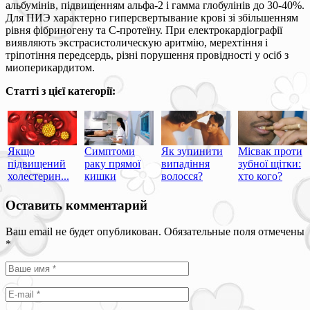
альбумінів, підвищенням альфа-2 і гамма глобулінів до 30-40%.
Для ПИЭ характерно гиперсвертывание крові зі збільшенням
рівня фібриногену та С-протеїну. При електрокардіографії
виявляють экстрасистолическую аритмію, мерехтіння і
тріпотіння передсердь, різні порушення провідності у осіб з
миоперикардитом.
Статті з цієї категорії:
Якщо
Симптоми
Як зупинити
Місвак проти
підвищений
раку прямої
випадіння
зубної щітки:
холестерин...
кишки
волосся?
хто кого?
Оставить комментарий
Ваш email не будет опубликован. Обязательные поля отмечены
*