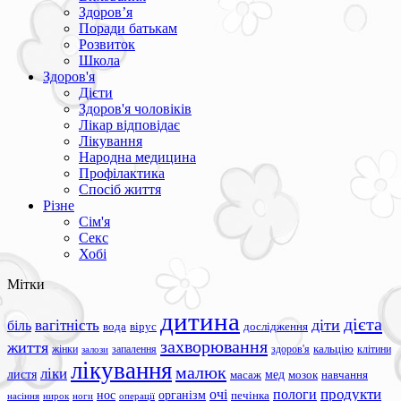
Здоров’я
Поради батькам
Розвиток
Школа
Здоров'я
Дієти
Здоров'я чоловіків
Лікар відповідає
Лікування
Народна медицина
Профілактика
Спосіб життя
Різне
Сім'я
Секс
Хобі
Мітки
дитина
дієта
вагітність
діти
біль
вода
вірус
дослідження
захворювання
життя
жінки
запалення
здоров'я
кальцію
клітини
залози
лікування
малюк
ліки
листя
мед
масаж
мозок
навчання
продукти
очі
пологи
нос
організм
печінка
ноги
операції
насіння
нирок