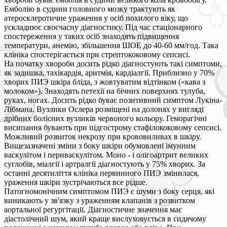
Емболію в судини головного мозку трактують як
атеросклеротичне ураження у осіб похилого віку, що
ускладнює своєчасну діагностику. Під час стаціонарного
спостереження у таких осіб знаходять підвищення
температури, анемію, збільшення ШОЕ до 40-60 мм/год. Така
клініка спостерігається при стрептококовому сепсисі.
На початку хвороби досить рідко діагностують такі симптоми,
як задишка, тахікардія, аритмія, кардіалгії. Приблизно у 70%
хворих ПИЭ шкіра бліда, з жовтуватим відтінком («кава з
молоком»). Знаходять петехії на бічних поверхнях тулуба,
руках, ногах. Досить рідко буває позитивний симптом Лукіна-
Лібмана. Вузлики Ослера розміщені на долонях у вигляді
дрібних болісних вузликів червоного кольору. Геморагічні
висипання бувають при підгострому стафілококовому сепсисі.
Можливий розвиток некрозу при крововиливах в шкіру.
Вищезазначені зміни з боку шкіри обумовлені імунним
васкулітом і периваскулітом. Моно - і олігоартрит великих
суглобів, міалгії і артралгії діагностують у 75% хворих. За
останні десятиліття клініка первинного ПИЭ змінилася,
ураження шкіри зустрічаються все рідше.
Патогномонічним симптомом ПИЭ є шуми з боку серця, які
виникають у зв'язку з ураженням клапанів з розвитком
аортальної регургітації. Діагностичне значення має
діастолічний шум, який краще вислуховується в сидячому