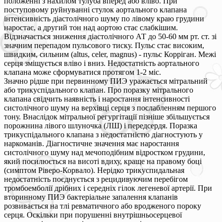
положенні з нахилом тулуба вперед або вліво. При
поступовому руйнуванні стулок аортального клапана
інтенсивність діастолічного шуму по лівому краю грудини
наростає, а другий тон над аортою стає слабкішим.
Відзначається зниження діастолічного АТ до 50-60 мм рт. ст. зі
значним перепадом пульсового тиску. Пульс стає високим,
швидким, сильним (altus, celer, magnus) - пульс Корріган. Межі
серця зміщується вліво і вниз. Недостатність аортального
клапана може сформуватися протягом 1-2 міс.
Значно рідше при первинному ПИЭ уражається мітральний
або трикуспідального клапан. Про поразку мітрального
клапана свідчить наявність і наростання інтенсивності
систолічного шуму на верхівці серця з послабленням першого
тону. Внаслідок мітральної регургітації пізніше збільшується
порожнина лівого шлуночка (ЛШ) і передсердя. Поразка
трикуспідального клапана з недостатністю діагностують у
наркоманів. Діагностичне значення має наростання
систолічного шуму над мечоподібним відростком грудини,
який посилюється на висоті вдиху, краще на правому боці
(симптом Ріверо-Корвало). Нерідко трикуспидальная
недостатність поєднується з рецидивуючим перебігом
тромбоемболії дрібних і середніх гілок легеневої артерії. При
вторинному ПИЭ бактеріальне запалення клапанів
розвивається на тлі ревматичного або вродженого пороку
серця. Оскільки при порушенні внутрішньосерцевої