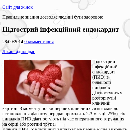
Сайт для жінок
Правильне знання дозволяє людині бути здоровою
Підгострий інфекційний ендокардит
28/09/2014
0 комментария
Лікар відповідає
Підгострий
інфекційний
ендокардит
(ПИЭ) в
більшості
випадків
діагностують у
розгорнутій
клінічній
картині. З моменту появи перших клінічних симптомів до
встановлення діагнозу нерідко проходить 2-3 місяці. 25% всіх
випадків ПИЭ діагностують під час оперативного втручання
на серці або розтині трупа.
Клініка ПИЭ. У класичних випадках на перше місце виходить