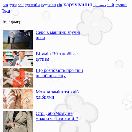
харчування
чай
суглоби
сік
рак
сон
руки
схуднення
іграшки
хропіння
їжа
Інформер
Секс в машині: зручні
пози
Вітамін В9 запобігає
аутизм
Що розповість про твій
шлюб поза сну
Можна замінити хліб
хлібцями
Стрії, або Чому не
можна чесати живіт?