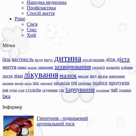
Народна медицина
Профілактика
Спосіб життя
Різне
Сім'я
Секс
Хобі
Мітки
дитина
дієта
вагітність
діти
біль
вода
вірус
дослідження
захворювання
життя
жінки
запалення
здоров'я
кальцію
клітини
залози
лікування
малюк
ліки
листя
мед
масаж
мозок
навчання
продукти
очі
пологи
нос
організм
печінка
ноги
операції
насіння
нирок
харчування
чай
суглоби
сік
рак
сон
руки
схуднення
іграшки
хропіння
їжа
Інформер
Гіпертонія - підвищений
артеріальний тиск