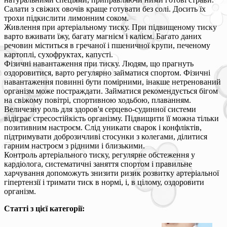
Салати з свіжих овочів краще готувати без солі. Досить їх
трохи підкислити лимонним соком.
Живлення при артеріальному тиску. При підвищеному тиску
варто вживати їжу, багату магнієм і калієм. Багато даних
речовин міститься в гречаної і пшеничної крупи, печеному
картоплі, сухофруктах, капусті.
Фізичні навантаження при тиску. Людям, що прагнуть
оздоровитися, варто регулярно займатися спортом. Фізичні
навантаження повинні бути помірними, інакше нетренований
організм може постраждати. Займатися рекомендується бігом
на свіжому повітрі, спортивною ходьбою, плаванням.
Величезну роль для здоров'я серцево-судинної системи
відіграє стресостійкість організму. Підвищити її можна тільки
позитивним настроєм. Слід уникати сварок і конфліктів,
підтримувати доброзичливі стосунки з колегами, ділитися
гарним настроєм з рідними і близькими.
Контроль артеріального тиску, регулярне обстеження у
кардіолога, систематичні заняття спортом і правильне
харчування допоможуть знизити ризик розвитку артеріальної
гіпертензії і тримати тиск в нормі, і, в цілому, оздоровити
організм.
Статті з цієї категорії: