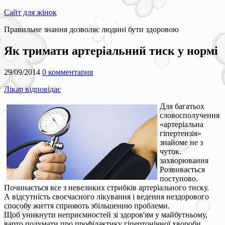
Сайт для жінок
Правильне знання дозволяє людині бути здоровою
Як тримати артеріальний тиск у нормі
29/09/2014
0 комментария
Лікар відповідає
Для багатьох
словосполучення
«артеріальна
гіпертензія»
знайоме не з
чуток.
захворювання
Розвивається
поступово.
Починається все з невеликих стрибків артеріального тиску.
А відсутність своєчасного лікування і ведення нездорового
способу життя сприяють збільшенню проблеми.
Щоб уникнути неприємностей зі здоров'ям у майбутньому,
варто подумати про профілактику гіпертонічної хвороби.