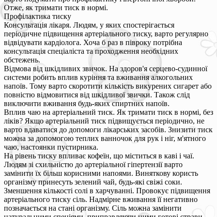
Отже, як тримати тиск в нормі.
Профілактика тиску
Консультація лікаря. Людям, у яких спостерігається
періодичне підвищення артеріального тиску, варто регулярно
відвідувати кардіолога. Хоча б раз в півроку потрібна
консультація спеціаліста та проходження необхідних
обстежень.
Відмова від шкідливих звичок. На здоров'я серцево-судинної
системи робить вплив куріння та вживання алкогольних
напоїв. Тому варто скоротити кількість викурених сигарет або
повністю відмовитися від шкідливої звички. Також слід
виключити вживання будь-яких спиртних напоїв.
Вплив чаю на артеріальний тиск. Як тримати тиск в нормі, без
ліків? Якщо артеріальний тиск підвищується періодично, не
варто вдаватися до допомоги лікарських засобів. Знизити тиск
можна за допомогою теплих ванночок для рук і ніг, м'ятного
чаю, настоянки пустирника.
На рівень тиску впливає кофеїн, що міститься в каві і чаї.
Людям зі схильністю до артеріальної гіпертензії варто
замінити їх більш корисними напоями. Виняткову користь
організму принесуть зелений чай, будь-які свіжі соки.
Зменшення кількості солі в харчуванні. Провокує підвищення
артеріального тиску сіль. Надмірне вживання її негативно
позначається на стані організму. Сіль можна замінити
натуральними спеціями, приправляючи ними готові страви.